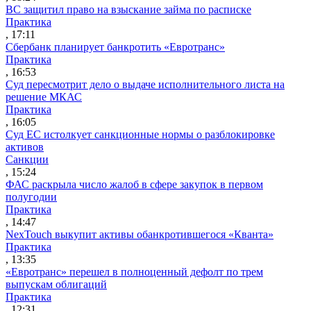
ВС защитил право на взыскание займа по расписке
Практика
, 17:11
Сбербанк планирует банкротить «Евротранс»
Практика
, 16:53
Суд пересмотрит дело о выдаче исполнительного листа на
решение МКАС
Практика
, 16:05
Суд ЕС истолкует санкционные нормы о разблокировке
активов
Санкции
, 15:24
ФАС раскрыла число жалоб в сфере закупок в первом
полугодии
Практика
, 14:47
NexTouch выкупит активы обанкротившегося «Кванта»
Практика
, 13:35
«Евротранс» перешел в полноценный дефолт по трем
выпускам облигаций
Практика
, 12:31