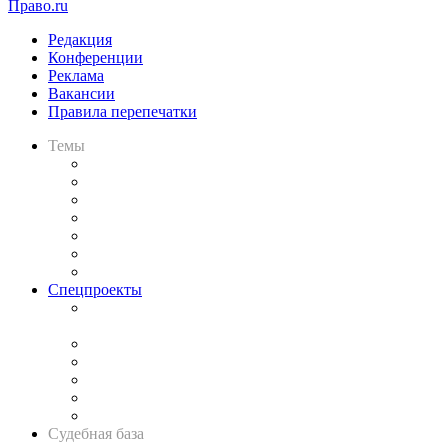
Право.ru
Редакция
Конференции
Реклама
Вакансии
Правила перепечатки
Темы
Практика
Законодательство
Процесс
Исследования
Рынок юридических услуг
Юридическое сообщество
Важнейшие правовые темы в прессе
Спецпроекты
Подкаст «В здравом уме
и твёрдой памяти»
Legal Design
Банкротная панорама
Советы для литигаторов
Сговоры на торгах
Авто
Судебная база