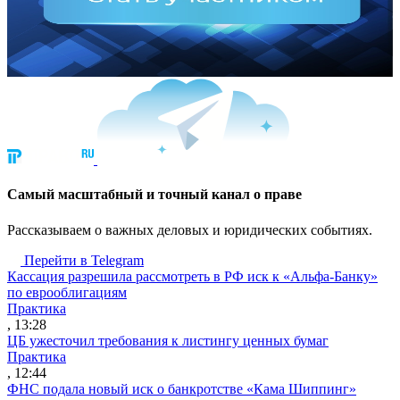
Cамый масштабный и точный канал о праве
Рассказываем о важных деловых и юридических событиях.
Перейти в Telegram
Кассация разрешила рассмотреть в РФ иск к «Альфа-Банку»
по еврооблигациям
Практика
, 13:28
ЦБ ужесточил требования к листингу ценных бумаг
Практика
, 12:44
ФНС подала новый иск о банкротстве «Кама Шиппинг»