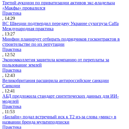
Третий аукцион по приватизации активов экс-владельца
«Макфы» провалился
Практика
, 14:29
ВС Швеции подтвердил передачу Украине сухогруза Caffa
Международная практика
, 13:27
Минфин планирует отбирать подрядчиков госконтрактов в
строительстве по их репутации
Практика
, 12:52
Экономколлегия защитила компанию от переплаты за
пользование землей
Практика
, 12:43
Великобритания расширила антироссийские санкции
Санкции
, 12:41
АБД предложила стандарт синтетических данных для ИИ-
моделей
Практика
, 11:53
«Билайн» подал встречный иск к Т2 из-за слова «микс» в
названии бренда мультиподписки
Практика