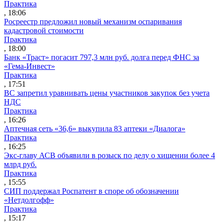
Практика
, 18:06
Росреестр предложил новый механизм оспаривания
кадастровой стоимости
Практика
, 18:00
Банк «Траст» погасит 797,3 млн руб. долга перед ФНС за
«Гема-Инвест»
Практика
, 17:51
ВС запретил уравнивать цены участников закупок без учета
НДС
Практика
, 16:26
Аптечная сеть «36,6» выкупила 83 аптеки «Диалога»
Практика
, 16:25
Экс-главу АСВ объявили в розыск по делу о хищении более 4
млрд руб.
Практика
, 15:55
СИП поддержал Роспатент в споре об обозначении
«Нетдолгофф»
Практика
, 15:17