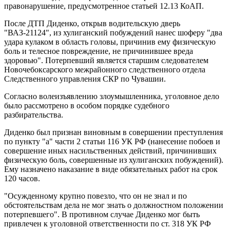
правонарушение, предусмотренное статьей 12.13 КоАП.
После ДТП Диденко, открыв водительскую дверь
"ВАЗ-21124", из хулиганский побуждений нанес шоферу "два
удара кулаком в область головы, причинив ему физическую
боль и телесное повреждение, не причинившее вреда
здоровью". Потерпевший является старшим следователем
Новочебоксарского межрайонного следственного отдела
Следственного управления СКР по Чувашии.
Согласно волеизъявлению злоумышленника, уголовное дело
было рассмотрено в особом порядке судебного
разбирательства.
Диденко был признан виновным в совершении преступления
по пункту "а" части 2 статьи 116 УК РФ (нанесениe побоев и
совершение иных насильственных действий, причинивших
физическую боль, совершенные из хулиганских побуждений).
Ему назначено наказание в виде обязательных работ на срок
120 часов.
"Осужденному крупно повезло, что он не знал и по
обстоятельствам дела не мог знать о должностном положении
потерпевшего". В противном случае Диденко мог быть
привлечен к уголовной ответственности по ст. 318 УК РФ