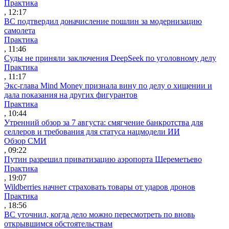
Практика
, 12:17
ВС подтвердил доначисление пошлин за модернизацию
самолета
Практика
, 11:46
Суды не приняли заключения DeepSeek по уголовному делу
Практика
, 11:17
Экс-глава Mind Money признала вину по делу о хищении и
дала показания на других фигурантов
Практика
, 10:44
Утренний обзор за 7 августа: смягчение банкротства для
селлеров и требования для статуса нацмодели ИИ
Обзор СМИ
, 09:22
Путин разрешил приватизацию аэропорта Шереметьево
Практика
, 19:07
Wildberries начнет страховать товары от ударов дронов
Практика
, 18:56
ВС уточнил, когда дело можно пересмотреть по вновь
открывшимся обстоятельствам