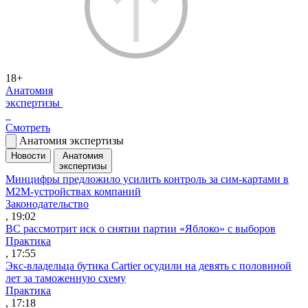
18+
Анатомия
экспертизы
Смотреть
Анатомия экспертизы
Новости
Анатомия
экспертизы
Минцифры предложило усилить контроль за сим-картами в
M2M-устройствах компаний
Законодательство
, 19:02
ВС рассмотрит иск о снятии партии «Яблоко» с выборов
Практика
, 17:55
Экс-владельца бутика Cartier осудили на девять с половиной
лет за таможенную схему
Практика
, 17:18