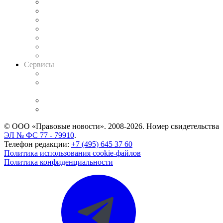
Картотека арбитражных дел
Решения арбитражных судов
Календарь рассмотрения арбитражных дел
Досье судей
Информация о судах
RSS лента новостей
Вакансии для юристов
Сервисы
Справочно-правовая система
Casebook: мониторинг дел
и компаний
Caselook: поиск и анализ практики
CASE.ONE: управление юридической службой
© ООО «Правовые новости». 2008-2026.
Номер свидетельства
ЭЛ № ФС 77 - 79910
.
Телефон редакции:
+7 (495) 645 37 60
Политика использования cookie-файлов
Политика конфиденциальности