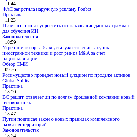
, 11:44
ФАС запретила наружную рекламу Fonbet
Практика
, 11:23
IT-бизнес просит упростить использование данных граждан
для обучения ИИ
Законодательство
, 10:59
Утренний обзор за 6 августа: ужесточение закупок
иностранной техники и рост рынка M&A за счет
национализации
Обзор СМИ
, 09:26
Росимущество проведет новый аукцион по продаже активов
Global Spirits
Практика
, 18:50
ВС решит, отвечает ли по долгам брошенной компании новый
руководитель
Практика
, 18:47
Путин подписал закон о новых правилах комплексного
развития территорий
Законодательство
, 18:24