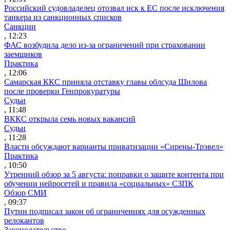
Российский судовладелец отозвал иск к ЕС после исключения
танкера из санкционных списков
Санкции
, 12:23
ФАС возбудила дело из-за ограничений при страховании
заемщиков
Практика
, 12:06
Самарская ККС приняла отставку главы облсуда Шилова
после проверки Генпрокуратуры
Судьи
, 11:48
ВККС открыла семь новых вакансий
Судьи
, 11:28
Власти обсуждают варианты приватизации «Сирены-Трэвел»
Практика
, 10:50
Утренний обзор за 5 августа: поправки о защите контента при
обучении нейросетей и правила «социальных» СЗПК
Обзор СМИ
, 09:37
Путин подписал закон об ограничениях для осужденных
релокантов
Законодательство