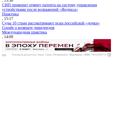
, 15:50
СИП проверит отмену патента на систему управления
устройствами после возражений «Яндекса»
Практика
, 15:17
Суды 10 стран рассматривают иски российской «дочки»
Google о возврате дивидендов
Международная практика
, 14:09
Реклама
Адвокатское бюро Санкт-Петербурга «Вертикаль» ИНН 7841290773
Реклама
АО"Право.ру" ИНН: 7708095468