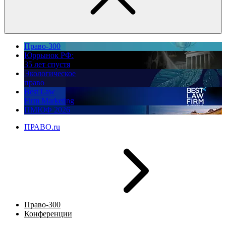
Право-300
Юррынок РФ:
35 лет спустя
Экологическое
право
Best Law
Firm Marketing
ПМЮФ 2026
ПРАВО.ru
Право-300
Конференции