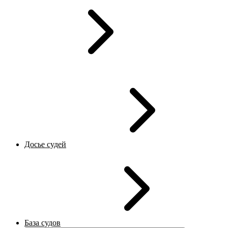
Досье судей
База судов