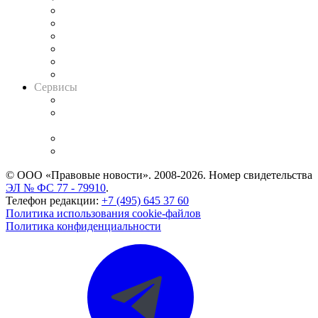
Решения арбитражных судов
Календарь рассмотрения арбитражных дел
Досье судей
Информация о судах
RSS лента новостей
Вакансии для юристов
Сервисы
Справочно-правовая система
Casebook: мониторинг дел
и компаний
Caselook: поиск и анализ практики
CASE.ONE: управление юридической службой
© ООО «Правовые новости». 2008-2026.
Номер свидетельства
ЭЛ № ФС 77 - 79910
.
Телефон редакции:
+7 (495) 645 37 60
Политика использования cookie-файлов
Политика конфиденциальности