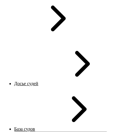
Досье судей
База судов