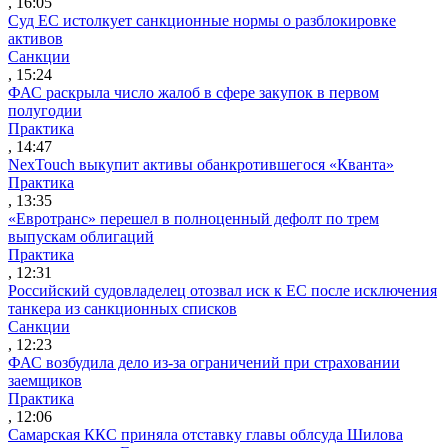
, 16:05
Суд ЕС истолкует санкционные нормы о разблокировке
активов
Санкции
, 15:24
ФАС раскрыла число жалоб в сфере закупок в первом
полугодии
Практика
, 14:47
NexTouch выкупит активы обанкротившегося «Кванта»
Практика
, 13:35
«Евротранс» перешел в полноценный дефолт по трем
выпускам облигаций
Практика
, 12:31
Российский судовладелец отозвал иск к ЕС после исключения
танкера из санкционных списков
Санкции
, 12:23
ФАС возбудила дело из-за ограничений при страховании
заемщиков
Практика
, 12:06
Самарская ККС приняла отставку главы облсуда Шилова