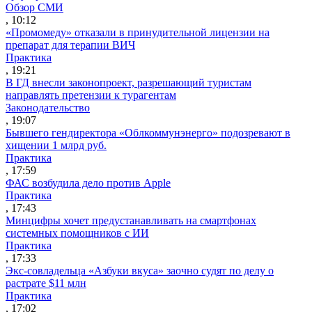
Обзор СМИ
, 10:12
«Промомеду» отказали в принудительной лицензии на
препарат для терапии ВИЧ
Практика
, 19:21
В ГД внесли законопроект, разрешающий туристам
направлять претензии к турагентам
Законодательство
, 19:07
Бывшего гендиректора «Облкоммунэнерго» подозревают в
хищении 1 млрд руб.
Практика
, 17:59
ФАС возбудила дело против Apple
Практика
, 17:43
Минцифры хочет предустанавливать на смартфонах
системных помощников с ИИ
Практика
, 17:33
Экс-совладельца «Азбуки вкуса» заочно судят по делу о
растрате $11 млн
Практика
, 17:02