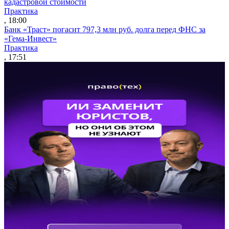
кадастровой стоимости
Практика
, 18:00
Банк «Траст» погасит 797,3 млн руб. долга перед ФНС за
«Гема-Инвест»
Практика
, 17:51