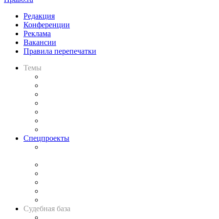
Редакция
Конференции
Реклама
Вакансии
Правила перепечатки
Темы
Практика
Законодательство
Процесс
Исследования
Рынок юридических услуг
Юридическое сообщество
Важнейшие правовые темы в прессе
Спецпроекты
Подкаст «В здравом уме
и твёрдой памяти»
Legal Design
Банкротная панорама
Советы для литигаторов
Сговоры на торгах
Авто
Судебная база
Картотека арбитражных дел