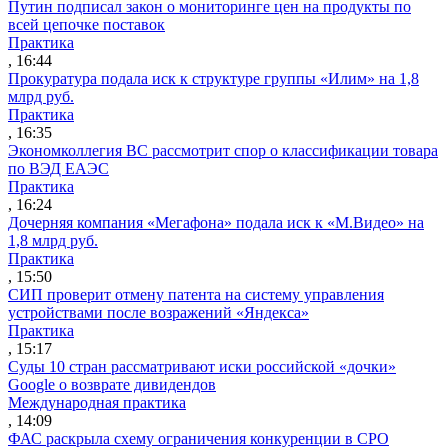
Путин подписал закон о мониторинге цен на продукты по
всей цепочке поставок
Практика
, 16:44
Прокуратура подала иск к структуре группы «Илим» на 1,8
млрд руб.
Практика
, 16:35
Экономколлегия ВС рассмотрит спор о классификации товара
по ВЭД ЕАЭС
Практика
, 16:24
Дочерняя компания «Мегафона» подала иск к «М.Видео» на
1,8 млрд руб.
Практика
, 15:50
СИП проверит отмену патента на систему управления
устройствами после возражений «Яндекса»
Практика
, 15:17
Суды 10 стран рассматривают иски российской «дочки»
Google о возврате дивидендов
Международная практика
, 14:09
ФАС раскрыла схему ограничения конкуренции в СРО