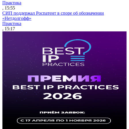
Практика
, 15:55
СИП поддержал Роспатент в споре об обозначении
«Нетдолгофф»
Практика
, 15:17