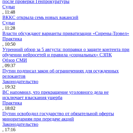
после проверки Генпрокуратуры
Судьи
, 11:48
ВККС открыла семь новых вакансий
Судьи
, 11:28
Власти обсуждают варианты приватизации «Сирены-Трэвел»
Практика
, 10:50
Утренний обзор за 5 августа: поправки о защите контента при
обучении нейросетей и правила «социальных» СЗПК
Обзор СМИ
, 09:37
Путин подписал закон об ограничениях для осужденных
релокантов
Законодательство
, 19:32
ВС напомнил, что прекращение уголовного дела не
исключает взыскания ущерба
Практика
, 18:02
Путин освободил государство от обязательной оферты
миноритариям при передаче акций
Законодательство
, 17:16