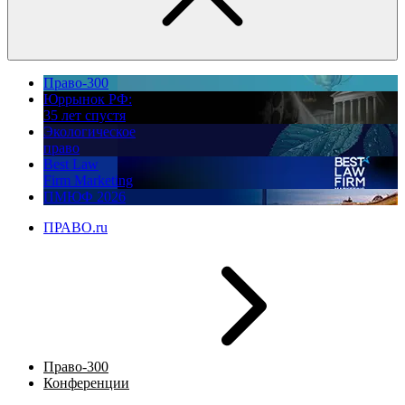
Право-300
Юррынок РФ:
35 лет спустя
Экологическое
право
Best Law
Firm Marketing
ПМЮФ 2026
ПРАВО.ru
Право-300
Конференции