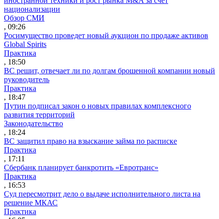
иностранной техники и рост рынка M&A за счет
национализации
Обзор СМИ
, 09:26
Росимущество проведет новый аукцион по продаже активов
Global Spirits
Практика
, 18:50
ВС решит, отвечает ли по долгам брошенной компании новый
руководитель
Практика
, 18:47
Путин подписал закон о новых правилах комплексного
развития территорий
Законодательство
, 18:24
ВС защитил право на взыскание займа по расписке
Практика
, 17:11
Сбербанк планирует банкротить «Евротранс»
Практика
, 16:53
Суд пересмотрит дело о выдаче исполнительного листа на
решение МКАС
Практика