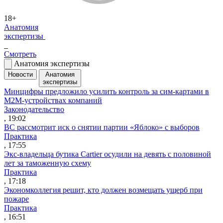
18+
Анатомия
экспертизы
Смотреть
Анатомия экспертизы
Новости
Анатомия
экспертизы
Минцифры предложило усилить контроль за сим-картами в
M2M-устройствах компаний
Законодательство
, 19:02
ВС рассмотрит иск о снятии партии «Яблоко» с выборов
Практика
, 17:55
Экс-владельца бутика Cartier осудили на девять с половиной
лет за таможенную схему
Практика
, 17:18
Экономколлегия решит, кто должен возмещать ущерб при
пожаре
Практика
, 16:51