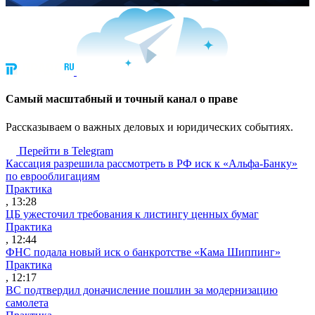
Cамый масштабный и точный канал о праве
Рассказываем о важных деловых и юридических событиях.
Перейти в Telegram
Кассация разрешила рассмотреть в РФ иск к «Альфа-Банку»
по еврооблигациям
Практика
, 13:28
ЦБ ужесточил требования к листингу ценных бумаг
Практика
, 12:44
ФНС подала новый иск о банкротстве «Кама Шиппинг»
Практика
, 12:17
ВС подтвердил доначисление пошлин за модернизацию
самолета