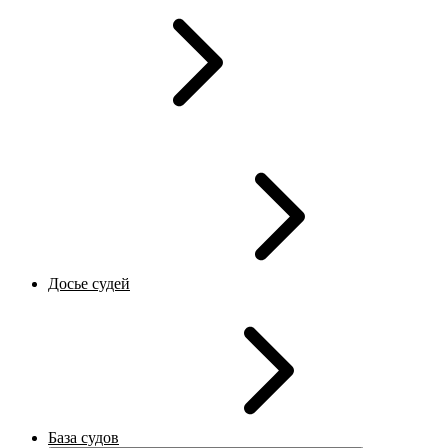
Досье судей
База судов