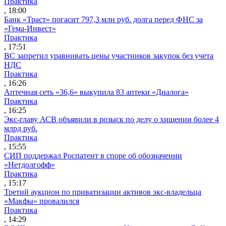
Практика
, 18:00
Банк «Траст» погасит 797,3 млн руб. долга перед ФНС за
«Гема-Инвест»
Практика
, 17:51
ВС запретил уравнивать цены участников закупок без учета
НДС
Практика
, 16:26
Аптечная сеть «36,6» выкупила 83 аптеки «Диалога»
Практика
, 16:25
Экс-главу АСВ объявили в розыск по делу о хищении более 4
млрд руб.
Практика
, 15:55
СИП поддержал Роспатент в споре об обозначении
«Нетдолгофф»
Практика
, 15:17
Третий аукцион по приватизации активов экс-владельца
«Макфы» провалился
Практика
, 14:29