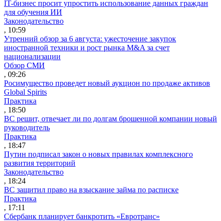
IT-бизнес просит упростить использование данных граждан
для обучения ИИ
Законодательство
, 10:59
Утренний обзор за 6 августа: ужесточение закупок
иностранной техники и рост рынка M&A за счет
национализации
Обзор СМИ
, 09:26
Росимущество проведет новый аукцион по продаже активов
Global Spirits
Практика
, 18:50
ВС решит, отвечает ли по долгам брошенной компании новый
руководитель
Практика
, 18:47
Путин подписал закон о новых правилах комплексного
развития территорий
Законодательство
, 18:24
ВС защитил право на взыскание займа по расписке
Практика
, 17:11
Сбербанк планирует банкротить «Евротранс»