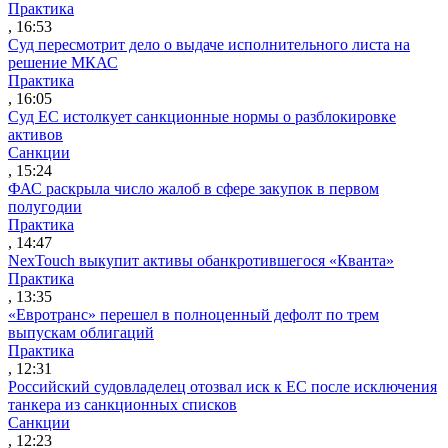
Практика
, 16:53
Суд пересмотрит дело о выдаче исполнительного листа на
решение МКАС
Практика
, 16:05
Суд ЕС истолкует санкционные нормы о разблокировке
активов
Санкции
, 15:24
ФАС раскрыла число жалоб в сфере закупок в первом
полугодии
Практика
, 14:47
NexTouch выкупит активы обанкротившегося «Кванта»
Практика
, 13:35
«Евротранс» перешел в полноценный дефолт по трем
выпускам облигаций
Практика
, 12:31
Российский судовладелец отозвал иск к ЕС после исключения
танкера из санкционных списков
Санкции
, 12:23