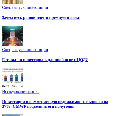
Спецвыпуск: инвестиции
Зачем весь рынок идет в премиум и люкс
Спецвыпуск: инвестиции
Готовы ли инвесторы к длинной игре с ЦОД?
Исследования рынка
Инвестиции в коммерческую недвижимость выросли на
37%: CMWP подвели итоги полугодия