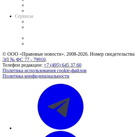
RSS лента новостей
Вакансии для юристов
Сервисы
Справочно-правовая система
Casebook: мониторинг дел
и компаний
Caselook: поиск и анализ практики
CASE.ONE: управление юридической службой
© ООО «Правовые новости». 2008-2026.
Номер свидетельства
ЭЛ № ФС 77 - 79910
.
Телефон редакции:
+7 (495) 645 37 60
Политика использования cookie-файлов
Политика конфиденциальности