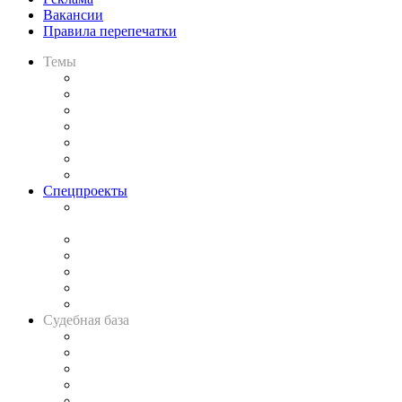
Вакансии
Правила перепечатки
Темы
Практика
Законодательство
Процесс
Исследования
Рынок юридических услуг
Юридическое сообщество
Важнейшие правовые темы в прессе
Спецпроекты
Подкаст «В здравом уме
и твёрдой памяти»
Legal Design
Банкротная панорама
Советы для литигаторов
Сговоры на торгах
Авто
Судебная база
Картотека арбитражных дел
Решения арбитражных судов
Календарь рассмотрения арбитражных дел
Досье судей
Информация о судах