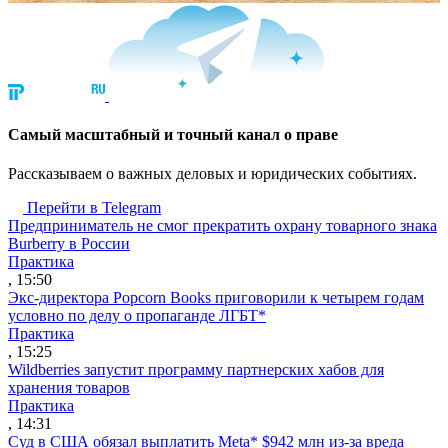
Cамый масштабный и точный канал о праве
Рассказываем о важных деловых и юридических событиях.
Перейти в Telegram
Предприниматель не смог прекратить охрану товарного знака
Burberry в России
Практика
, 15:50
Экс-директора Popcorn Books приговорили к четырем годам
условно по делу о пропаганде ЛГБТ*
Практика
, 15:25
Wildberries запустит программу партнерских хабов для
хранения товаров
Практика
, 14:31
Суд в США обязал выплатить Meta* $942 млн из-за вреда