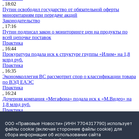
, 18:02
Путин освободил государство от обязательной оферты
миноритариям при передаче акций
Законодательство
, 17:16
Путин подписал закон о мониторинге цен на продукты по
всей цепочке поставок
Практика
, 16:44
Прокуратура подала иск к структуре группы «Илим» на 1,8
млрд руб.
Практика
, 16:35
Экономколлегия ВС рассмотрит спор о классификации товара
по ВЭД ЕАЭС
Практика
, 16:24
Дочерняя компания «Мегафона» подала иск к «М.Видео» на
1,8 млрд руб.
Практика
, 15:50
СИП проверит отмену патента на систему управления
ООО «Правовые Новости» (ИНН 7704317790) использует
устройствами после возражений «Яндекса»
файлы cookie (включая сторонние файлы cookie) для
Практика
сбора информации об использовании сайта
, 15:17