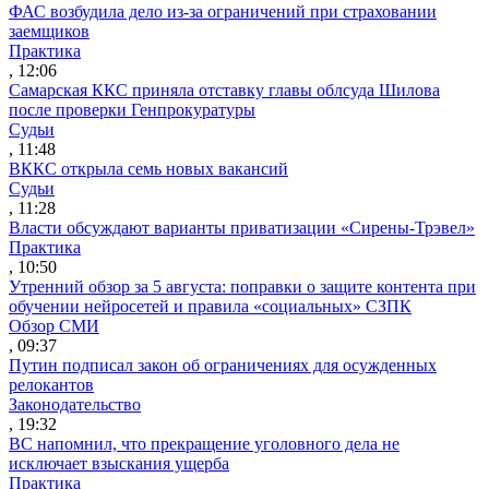
ФАС возбудила дело из-за ограничений при страховании
заемщиков
Практика
, 12:06
Самарская ККС приняла отставку главы облсуда Шилова
после проверки Генпрокуратуры
Судьи
, 11:48
ВККС открыла семь новых вакансий
Судьи
, 11:28
Власти обсуждают варианты приватизации «Сирены-Трэвел»
Практика
, 10:50
Утренний обзор за 5 августа: поправки о защите контента при
обучении нейросетей и правила «социальных» СЗПК
Обзор СМИ
, 09:37
Путин подписал закон об ограничениях для осужденных
релокантов
Законодательство
, 19:32
ВС напомнил, что прекращение уголовного дела не
исключает взыскания ущерба
Практика