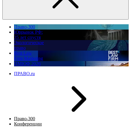
Право-300
Юррынок РФ:
35 лет спустя
Экологическое
право
Best Law
Firm Marketing
ПМЮФ 2026
ПРАВО.ru
Право-300
Конференции