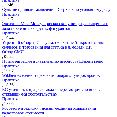
Практика
, 11:46
Суды не приняли заключения DeepSeek по уголовному делу
Практика
, 11:17
Экс-глава Mind Money признала вину по делу о хищении и
дала показания на других фигурантов
Практика
, 10:44
Утренний обзор за 7 августа: смягчение банкротства для
селлеров и требования для статуса нацмодели ИИ
Обзор СМИ
, 09:22
Путин разрешил приватизацию аэропорта Шереметьево
Практика
, 19:07
Wildberries начнет страховать товары от ударов дронов
Практика
, 18:56
ВС уточнил, когда дело можно пересмотреть по вновь
открывшимся обстоятельствам
Практика
, 18:06
Росреестр предложил новый механизм оспаривания
кадастровой стоимости