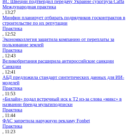
ВС Швеции подтвердил передачу Украине сухогруза Caffa
Международная практика
, 13:27
Минфин планирует отбирать подрядчиков госконтрактов в
строительстве по их репутации
Практика
, 12:52
Экономколлегия защитила компанию от переплаты за
пользование землей
Практика
, 12:43
Великобритания расширила антироссийские санкции
Санкции
, 12:41
АБД предложила стандарт синтетических данных для ИИ-
моделей
Практика
, 11:53
«Билайн» подал встречный иск к Т2 из-за слова «микс» в
названии бренда мультиподписки
Практика
, 11:44
ФАС запретила наружную рекламу Fonbet
Практика
, 11:23