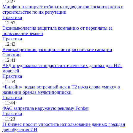
, 13:27
Минфин планирует отбирать подрядчиков госконтрактов в
строительстве по их репутации
Практика
, 12:52
Экономколлегия защитила компанию от переплаты за
пользование землей
Практика
, 12:43
Великобритания расширила антироссийские санкции
Санкции
, 12:41
АБД предложила стандарт синтетических данных для ИИ-
моделей
Практика
, 11:53
«Билайн» подал встречный иск к Т2 из-за слова «микс» в
названии бренда мультиподписки
Практика
, 11:44
ФАС запретила наружную рекламу Fonbet
Практика
, 11:23
IT-бизнес просит упростить использование данных граждан
для обучения ИИ