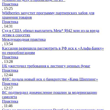
Практика
, 15:25
Wildberries запустит программу партнерских хабов для
хранения товаров
Практика
, 14:31
Суд в США обязал выплатить Meta* $942 млн из-за вреда
детям в соцсетях
Международная практика
, 13:54
Кассация разрешила рассмотреть в РФ иск к «Альфа-Банку»
по еврооблигациям
Практика
, 13:28
ЦБ ужесточил требования к листингу ценных бумаг
Практика
, 12:44
ФНС подала новый иск о банкротстве «Кама Шиппинг»
Практика
, 12:17
ВС подтвердил доначисление пошлин за модернизацию
самолета
Практика
, 11:46