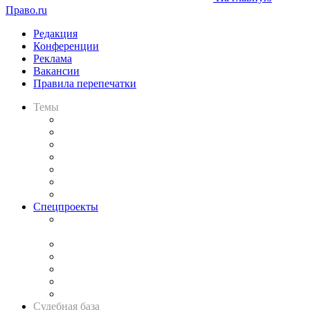
Право.ru
Редакция
Конференции
Реклама
Вакансии
Правила перепечатки
Темы
Практика
Законодательство
Процесс
Исследования
Рынок юридических услуг
Юридическое сообщество
Важнейшие правовые темы в прессе
Спецпроекты
Подкаст «В здравом уме
и твёрдой памяти»
Legal Design
Банкротная панорама
Советы для литигаторов
Сговоры на торгах
Авто
Судебная база