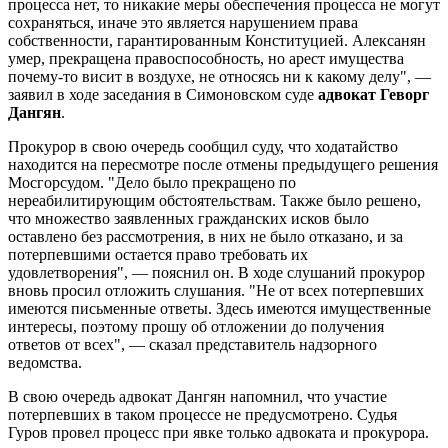
процесса нет, то никакие меры обеспечения процесса не могут
сохраняться, иначе это является нарушением права
собственности, гарантированным Конституцией. Алексанян
умер, прекращена правоспособность, но арест имущества
почему-то висит в воздухе, не относясь ни к какому делу", —
заявил в ходе заседания в Симоновском суде
адвокат Геворг
Дангян
.
Прокурор в свою очередь сообщил суду, что ходатайство
находится на пересмотре после отмены предыдущего решения
Мосгорсудом. "Дело было прекращено по
нереабилитирующим обстоятельствам. Также было решено,
что множество заявленных гражданских исков было
оставлено без рассмотрения, в них не было отказано, и за
потерпевшими остается право требовать их
удовлетворения", — пояснил он. В ходе слушаний прокурор
вновь просил отложить слушания. "Не от всех потерпевших
имеются письменные ответы. Здесь имеются имущественные
интересы, поэтому прошу об отложении до получения
ответов от всех", — сказал представитель надзорного
ведомства.
В свою очередь адвокат Дангян напомнил, что участие
потерпевших в таком процессе не предусмотрено. Судья
Гуров провел процесс при явке только адвоката и прокурора.