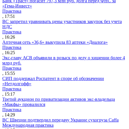
Банк «Траст» погасит 797,3 млн руб. долга перед ФНС за
«Гема-Инвест»
Практика
, 17:51
ВС запретил уравнивать цены участников закупок без учета
НДС
Практика
, 16:26
Аптечная сеть «36,6» выкупила 83 аптеки «Диалога»
Практика
, 16:25
Экс-главу АСВ объявили в розыск по делу о хищении более 4
млрд руб.
Практика
, 15:55
СИП поддержал Роспатент в споре об обозначении
«Нетдолгофф»
Практика
, 15:17
Третий аукцион по приватизации активов экс-владельца
«Макфы» провалился
Практика
, 14:29
ВС Швеции подтвердил передачу Украине сухогруза Caffa
Международная практика