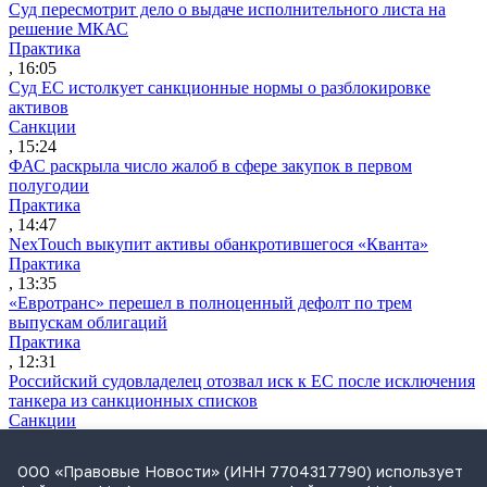
Суд пересмотрит дело о выдаче исполнительного листа на
решение МКАС
Практика
, 16:05
Суд ЕС истолкует санкционные нормы о разблокировке
активов
Санкции
, 15:24
ФАС раскрыла число жалоб в сфере закупок в первом
полугодии
Практика
, 14:47
NexTouch выкупит активы обанкротившегося «Кванта»
Практика
, 13:35
«Евротранс» перешел в полноценный дефолт по трем
выпускам облигаций
Практика
, 12:31
Российский судовладелец отозвал иск к ЕС после исключения
танкера из санкционных списков
Санкции
, 12:23
ФАС возбудила дело из-за ограничений при страховании
ООО «Правовые Новости» (ИНН 7704317790) использует
заемщиков