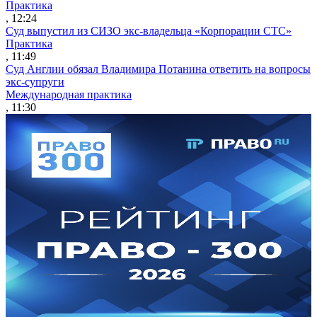
Практика
, 12:24
Суд выпустил из СИЗО экс-владельца «Корпорации СТС»
Практика
, 11:49
Суд Англии обязал Владимира Потанина ответить на вопросы
экс-супруги
Международная практика
, 11:30