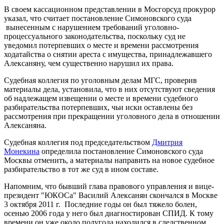
В своем кассационном представлении в Мосгорсуд прокурор
указал, что считает постановление Симоновского суда
вынесенным с нарушением требований уголовно-
процессуального законодательства, поскольку суд не
уведомил потерпевших о месте и времени рассмотрения
ходатайства о снятии ареста с имущества, принадлежавшего
Алексаняну, чем существенно нарушил их права.
Судебная коллегия по уголовным делам МГС, проверив
материалы дела, установила, что в них отсутствуют сведения
об надлежащем извещении о месте и времени судебного
разбирательства потерпевших, чьи иски оставлены без
рассмотрения при прекращении уголовного дела в отношении
Алексаняна.
Судебная коллегия под председательством
Дмитрия
Монекина
определила постановление Симоновского суда
Москвы отменить, а материалы направить на новое судебное
разбирательство в тот же суд в ином составе.
Напомним, что бывший глава правового управления и вице-
президент "ЮКОСа" Василий Алексанян скончался в Москве
3 октября 2011 г. Последние годы он был тяжело болен,
осенью 2006 года у него был диагностирован СПИД. К тому
времени он уже около полугода находился в следственном