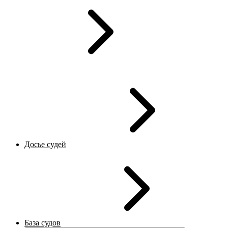
Досье судей
База судов