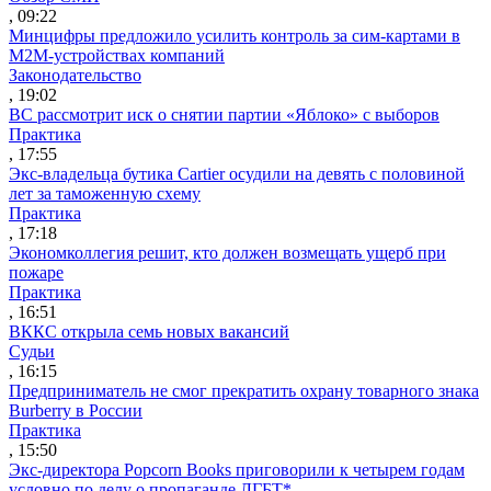
, 09:22
Минцифры предложило усилить контроль за сим-картами в
M2M-устройствах компаний
Законодательство
, 19:02
ВС рассмотрит иск о снятии партии «Яблоко» с выборов
Практика
, 17:55
Экс-владельца бутика Cartier осудили на девять с половиной
лет за таможенную схему
Практика
, 17:18
Экономколлегия решит, кто должен возмещать ущерб при
пожаре
Практика
, 16:51
ВККС открыла семь новых вакансий
Судьи
, 16:15
Предприниматель не смог прекратить охрану товарного знака
Burberry в России
Практика
, 15:50
Экс-директора Popcorn Books приговорили к четырем годам
условно по делу о пропаганде ЛГБТ*