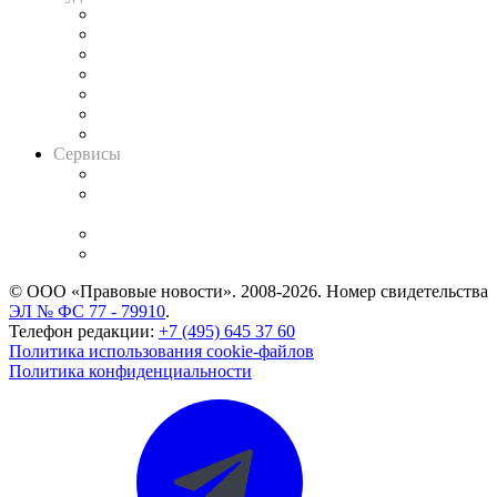
Картотека арбитражных дел
Решения арбитражных судов
Календарь рассмотрения арбитражных дел
Досье судей
Информация о судах
RSS лента новостей
Вакансии для юристов
Сервисы
Справочно-правовая система
Casebook: мониторинг дел
и компаний
Caselook: поиск и анализ практики
CASE.ONE: управление юридической службой
© ООО «Правовые новости». 2008-2026.
Номер свидетельства
ЭЛ № ФС 77 - 79910
.
Телефон редакции:
+7 (495) 645 37 60
Политика использования cookie-файлов
Политика конфиденциальности