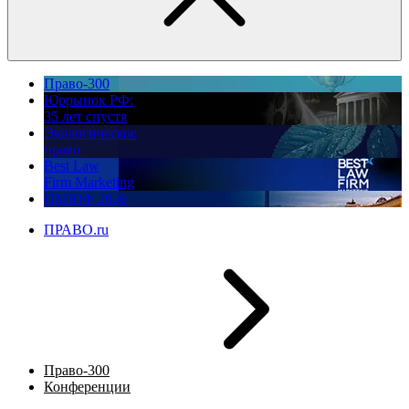
Право-300
Юррынок РФ:
35 лет спустя
Экологическое
право
Best Law
Firm Marketing
ПМЮФ 2026
ПРАВО.ru
Право-300
Конференции