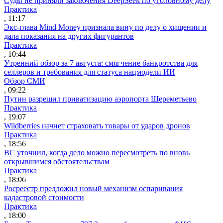
Суды не приняли заключения DeepSeek по уголовному делу
Практика
, 11:17
Экс-глава Mind Money признала вину по делу о хищении и
дала показания на других фигурантов
Практика
, 10:44
Утренний обзор за 7 августа: смягчение банкротства для
селлеров и требования для статуса нацмодели ИИ
Обзор СМИ
, 09:22
Путин разрешил приватизацию аэропорта Шереметьево
Практика
, 19:07
Wildberries начнет страховать товары от ударов дронов
Практика
, 18:56
ВС уточнил, когда дело можно пересмотреть по вновь
открывшимся обстоятельствам
Практика
, 18:06
Росреестр предложил новый механизм оспаривания
кадастровой стоимости
Практика
, 18:00