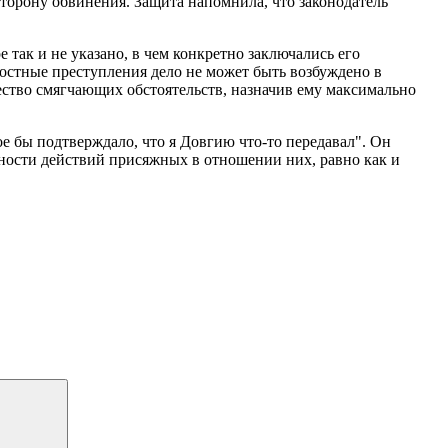
торону обвинения. Защита напомнила, что законодатель
 так и не указано, в чем конкретно заключались его
ностные преступления дело не может быть возбуждено в
ество смягчающих обстоятельств, назначив ему максимально
ое бы подтверждало, что я Довгию что-то передавал". Он
нности действий присяжных в отношении них, равно как и