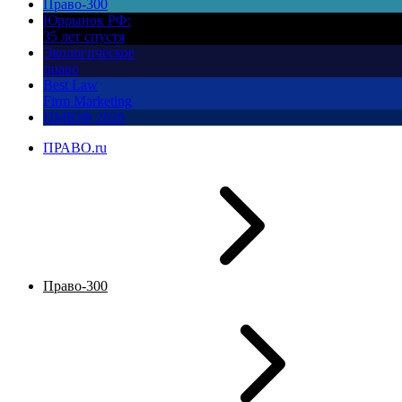
Право-300
Юррынок РФ:
35 лет спустя
Экологическое
право
Best Law
Firm Marketing
ПМЮФ 2026
ПРАВО.ru
Право-300