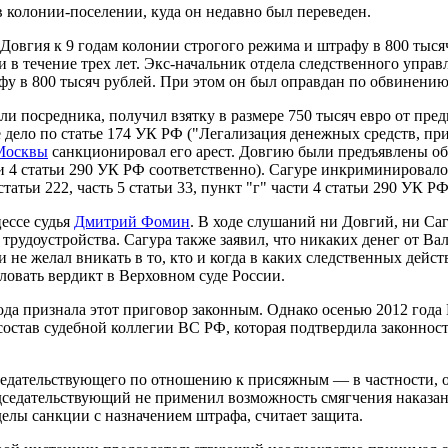
колонии-поселении, куда он недавно был переведен.
Довгия к 9 годам колонии строгого режима и штрафу в 800 тыся
 в течение трех лет. Экс-начальник отдела следственного упр
афу в 800 тысяч рублей. При этом он был оправдан по обвинени
ли посредника, получил взятку в размере 750 тысяч евро от пр
 дело по статье 174 УК РФ ("Легализация денежных средств, п
Москвы
санкционировал его арест. Довгию были предъявлены о
сти 4 статьи 290 УК РФ соответственно). Сагуре инкриминировал
атьи 222, часть 5 статьи 33, пункт "г" части 4 статьи 290 УК РФ
цессе судья
Дмитрий Фомин
. В ходе слушаний ни Довгий, ни Са
рудоустройства. Сагура также заявил, что никаких денег от Ва
 не желал вникать в то, кто и когда в каких следственных дейс
овать вердикт в Верховном суде России.
года признала этот приговор законным. Однако осенью 2012 го
в состав судебной коллегии ВС РФ, которая подтвердила законнос
едательствующего по отношению к присяжным — в частности, он 
редседательствующий не применил возможность смягчения наказ
елы санкции с назначением штрафа, считает защита.