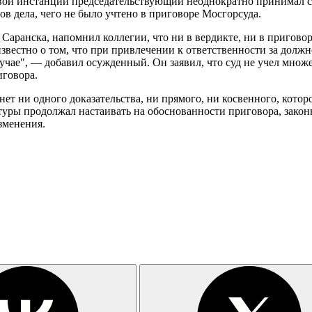
первой инстанции председательствующий неоднократно принимал с
в дела, чего не было учтено в приговоре Мосгорсуда.
аранска, напомнил коллегии, что ни в вердикте, ни в приговоре
известно о том, что при привлечении к ответственности за долж
учае", — добавил осужденный. Он заявил, что суд не учел множ
иговора.
нет ни одного доказательства, ни прямого, ни косвенного, котор
атуры продолжал настаивать на обоснованности приговора, зако
зменения.