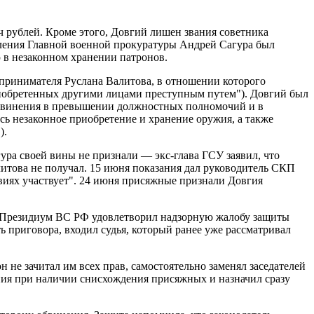
ч рублей. Кроме этого, Довгий лишен звания советника
авления Главной военной прокуратуры Андрей Сагура был
ю в незаконном хранении патронов.
едпринимателя Руслана Валитова, в отношении которого
риобретенных другими лицами преступным путем"). Довгий был
бвинения в превышении должностных полномочий и в
ось незаконное приобретение и хранение оружия, а также
).
гура своей вины не признали — экс-глава ГСУ заявил, что
литова не получал. 15 июня показания дал руководитель СКП
твиях участвует". 24 июня присяжные признали Довгия
да Президиум ВС РФ удовлетворил надзорную жалобу защиты
ть приговора, входил судья, который ранее уже рассматривал
не зачитал им всех прав, самостоятельно заменял заседателей
ания при наличии снисхождения присяжных и назначил сразу