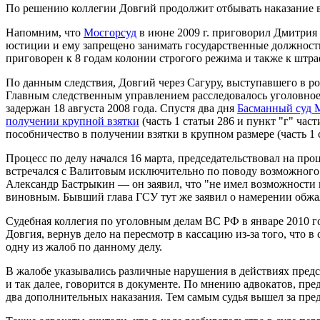
По решению коллегии Довгий продолжит отбывать наказание в 
Напомним, что
Мосгорсуд
в июне 2009 г. приговорил Дмитрия 
юстиции и ему запрещено занимать государственные должности
приговорен к 8 годам колонии строгого режима и также к штр
По данным следствия, Довгий через Сагуру, выступавшего в ро
Главным следственным управлением расследовалось уголовное
задержан 18 августа 2008 года. Спустя два дня
Басманный суд 
получении крупной взятки
(часть 1 статьи 286 и пункт "г" ча
пособничество в получении взятки в крупном размере (часть 1 ст
Процесс по делу начался 16 марта, председательствовал на про
встречался с Валитовым исключительно по поводу возможного т
Александр Бастрыкин — он заявил, что "не имел возможности и
виновным. Бывший глава ГСУ тут же заявил о намерении обжал
Судебная коллегия по уголовным делам ВС РФ в январе 2010 
Довгия, вернув дело на пересмотр в кассацию из-за того, что 
одну из жалоб по данному делу.
В жалобе указывались различные нарушения в действиях предс
и так далее, говорится в документе. По мнению адвокатов, п
два дополнительных наказания. Тем самым судья вышел за пред