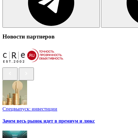
Новости партнеров
Спецвыпуск: инвестиции
Зачем весь рынок идет в премиум и люкс