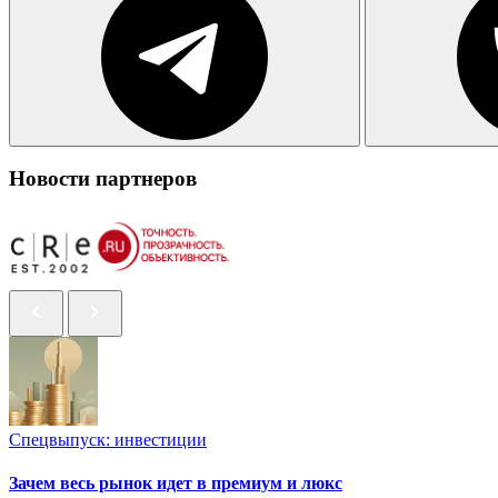
Новости партнеров
Спецвыпуск: инвестиции
Зачем весь рынок идет в премиум и люкс