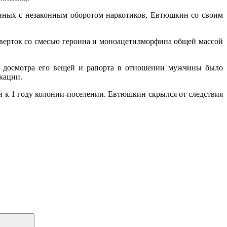
занных с незаконным оборотом наркотиков, Евтюшкин со своим
сверток со смесью героина и моноацетилморфина общей массой
е досмотра его вещей и рапорта в отношении мужчины было
икации.
н к 1 году колонии-поселении. Евтюшкин скрылся от следствия