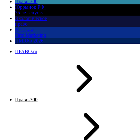
Право-300
Юррынок РФ:
35 лет спустя
Экологическое
право
Best Law
Firm Marketing
ПМЮФ 2026
ПРАВО.ru
Право-300