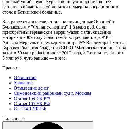
сильный ушиб груди. Бурлаков получил проникающее
ранение в область левой лопатки и умер на операционном
столе в Боткинской больнице.
Как ранее считало следствие, на похищенные Эткиной и
Бурлаковым у "Финанс-лизинга" 1,8 млрд руб. были
приобретены германские верфи Wadan Yards, спасение
которых в 2009 году стало темой встреч канцлера ФРГ
Ангелы Меркель и премьер-министра РФ Владимира Путина.
Бурлаков был освобожден из СИЗО "Матросская тишина" под
залог в 50 млн рублей в июле 2010 года, а Эткина под залог в
5 млн руб. чуть раньше — в мае.
Право.ru
Обвинение
Хищение
Отмывание денег
Симоновский районный суд г. Москвы
Статья 159 УК РФ
Статья 165 УК РФ
Ст. 174.1 УК РФ
Поделиться