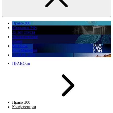
Право-300
Юррынок РФ:
35 лет спустя
Экологическое
право
Best Law
Firm Marketing
ПМЮФ 2026
ПРАВО.ru
Право-300
Конференции