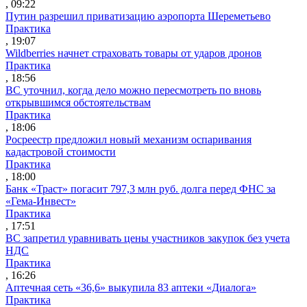
, 09:22
Путин разрешил приватизацию аэропорта Шереметьево
Практика
, 19:07
Wildberries начнет страховать товары от ударов дронов
Практика
, 18:56
ВС уточнил, когда дело можно пересмотреть по вновь
открывшимся обстоятельствам
Практика
, 18:06
Росреестр предложил новый механизм оспаривания
кадастровой стоимости
Практика
, 18:00
Банк «Траст» погасит 797,3 млн руб. долга перед ФНС за
«Гема-Инвест»
Практика
, 17:51
ВС запретил уравнивать цены участников закупок без учета
НДС
Практика
, 16:26
Аптечная сеть «36,6» выкупила 83 аптеки «Диалога»
Практика