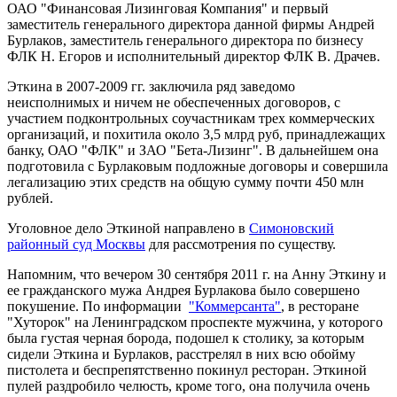
ОАО "Финансовая Лизинговая Компания" и первый
заместитель генерального директора данной фирмы Андрей
Бурлаков, заместитель генерального директора по бизнесу
ФЛК Н. Егоров и исполнительный директор ФЛК В. Драчев.
Эткина в 2007-2009 гг. заключила ряд заведомо
неисполнимых и ничем не обеспеченных договоров, с
участием подконтрольных соучастникам трех коммерческих
организаций, и похитила около 3,5 млрд руб, принадлежащих
банку, ОАО "ФЛК" и ЗАО "Бета-Лизинг". В дальнейшем она
подготовила с Бурлаковым подложные договоры и совершила
легализацию этих средств на общую сумму почти 450 млн
рублей.
Уголовное дело Эткиной направлено в
Симоновский
районный суд Москвы
для рассмотрения по существу.
Напомним, что вечером 30 сентября 2011 г. на Анну Эткину и
ее гражданского мужа Андрея Бурлакова было совершено
покушение. По информации
"Коммерсанта"
, в ресторане
"Хуторок" на Ленинградском проспекте мужчина, у которого
была густая черная борода, подошел к столику, за которым
сидели Эткина и Бурлаков, расстрелял в них всю обойму
пистолета и беспрепятственно покинул ресторан. Эткиной
пулей раздробило челюсть, кроме того, она получила очень