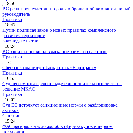
, 18:50
ВС решит, отвечает ли по долгам брошенной компании новый
руководитель
Практика
, 18:47
Путин подписал закон о новых правилах комплексного
развития территорий
Законодательство
, 18:24
ВС защитил право на взыскание займа по расписке
Практика
, 17:11
Сбербанк планирует банкротить «Евротранс»
Практика
, 16:53
Суд пересмотрит дело о выдаче исполнительного листа на
решение МКАС
Практика
, 16:05
Суд ЕС истолкует санкционные нормы о разблокировке
активов
Санкции
, 15:24
ФАС раскрыла число жалоб в сфере закупок в первом
полугодии