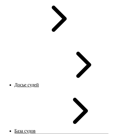
Досье судей
База судов