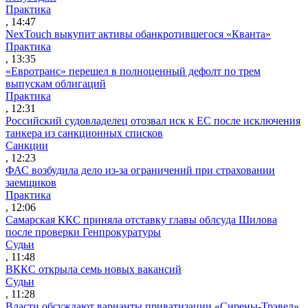
Практика
, 14:47
NexTouch выкупит активы обанкротившегося «Кванта»
Практика
, 13:35
«Евротранс» перешел в полноценный дефолт по трем
выпускам облигаций
Практика
, 12:31
Российский судовладелец отозвал иск к ЕС после исключения
танкера из санкционных списков
Санкции
, 12:23
ФАС возбудила дело из-за ограничений при страховании
заемщиков
Практика
, 12:06
Самарская ККС приняла отставку главы облсуда Шилова
после проверки Генпрокуратуры
Судьи
, 11:48
ВККС открыла семь новых вакансий
Судьи
, 11:28
Власти обсуждают варианты приватизации «Сирены-Трэвел»