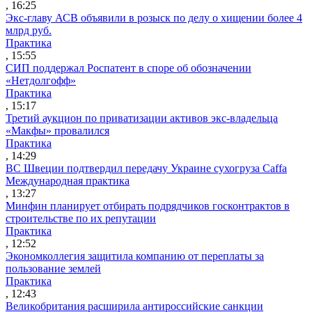
, 16:25
Экс-главу АСВ объявили в розыск по делу о хищении более 4
млрд руб.
Практика
, 15:55
СИП поддержал Роспатент в споре об обозначении
«Нетдолгофф»
Практика
, 15:17
Третий аукцион по приватизации активов экс-владельца
«Макфы» провалился
Практика
, 14:29
ВС Швеции подтвердил передачу Украине сухогруза Caffa
Международная практика
, 13:27
Минфин планирует отбирать подрядчиков госконтрактов в
строительстве по их репутации
Практика
, 12:52
Экономколлегия защитила компанию от переплаты за
пользование землей
Практика
, 12:43
Великобритания расширила антироссийские санкции