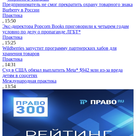
Предприниматель не смог прекратить охрану товарного знака
Burberry в России
Практика
, 15:50
Экс-директора Popcorn Books приговорили к четырем годам
условно по делу о пропаганде ЛГБТ*
Практика
, 15:25
Wildberries запустит программу партнерских хабов для
хранения товаров
Практика
, 14:31
Суд в США обязал выплатить Meta* $942 млн из-за вреда
детям в соцсетях
Международная практика
, 13:54