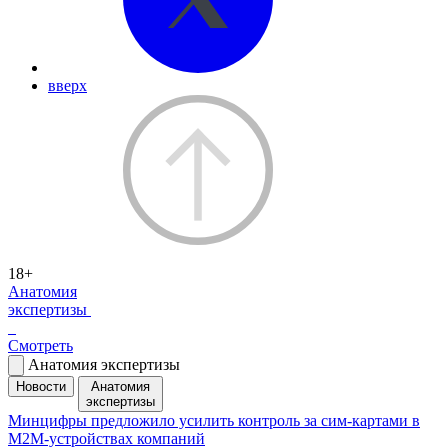
вверх
18+
Анатомия
экспертизы
Смотреть
Анатомия экспертизы
Новости
Анатомия
экспертизы
Минцифры предложило усилить контроль за сим-картами в
M2M-устройствах компаний