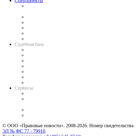
Спецпроекты
Подкаст «В здравом уме
и твёрдой памяти»
Legal Design
Банкротная панорама
Советы для литигаторов
Сговоры на торгах
Авто
Судебная база
Картотека арбитражных дел
Решения арбитражных судов
Календарь рассмотрения арбитражных дел
Досье судей
Информация о судах
RSS лента новостей
Вакансии для юристов
Сервисы
Справочно-правовая система
Casebook: мониторинг дел
и компаний
Caselook: поиск и анализ практики
CASE.ONE: управление юридической службой
© ООО «Правовые новости». 2008-2026.
Номер свидетельства
ЭЛ № ФС 77 - 79910
.