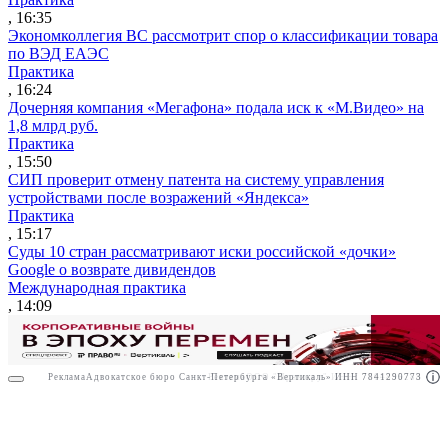
, 16:35
Экономколлегия ВС рассмотрит спор о классификации товара
по ВЭД ЕАЭС
Практика
, 16:24
Дочерняя компания «Мегафона» подала иск к «М.Видео» на
1,8 млрд руб.
Практика
, 15:50
СИП проверит отмену патента на систему управления
устройствами после возражений «Яндекса»
Практика
, 15:17
Суды 10 стран рассматривают иски российской «дочки»
Google о возврате дивидендов
Международная практика
, 14:09
Реклама
Адвокатское бюро Санкт-Петербурга «Вертикаль» ИНН 7841290773
Реклама
ООО "Право.ру" ИНН: 7704835288