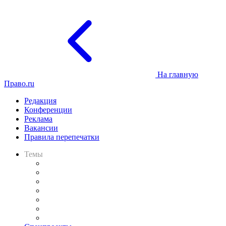
На главную
Право.ru
Редакция
Конференции
Реклама
Вакансии
Правила перепечатки
Темы
Практика
Законодательство
Процесс
Исследования
Рынок юридических услуг
Юридическое сообщество
Важнейшие правовые темы в прессе