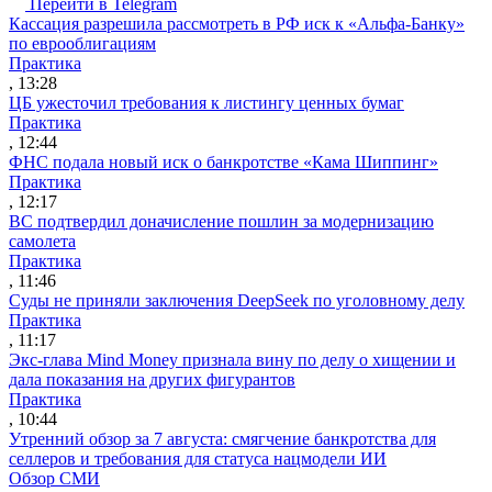
Перейти в Telegram
Кассация разрешила рассмотреть в РФ иск к «Альфа-Банку»
по еврооблигациям
Практика
, 13:28
ЦБ ужесточил требования к листингу ценных бумаг
Практика
, 12:44
ФНС подала новый иск о банкротстве «Кама Шиппинг»
Практика
, 12:17
ВС подтвердил доначисление пошлин за модернизацию
самолета
Практика
, 11:46
Суды не приняли заключения DeepSeek по уголовному делу
Практика
, 11:17
Экс-глава Mind Money признала вину по делу о хищении и
дала показания на других фигурантов
Практика
, 10:44
Утренний обзор за 7 августа: смягчение банкротства для
селлеров и требования для статуса нацмодели ИИ
Обзор СМИ