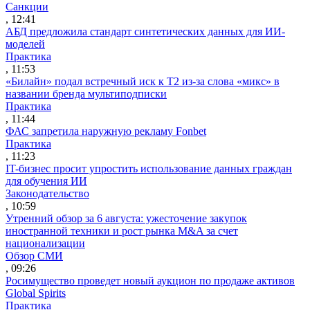
Санкции
, 12:41
АБД предложила стандарт синтетических данных для ИИ-
моделей
Практика
, 11:53
«Билайн» подал встречный иск к Т2 из-за слова «микс» в
названии бренда мультиподписки
Практика
, 11:44
ФАС запретила наружную рекламу Fonbet
Практика
, 11:23
IT-бизнес просит упростить использование данных граждан
для обучения ИИ
Законодательство
, 10:59
Утренний обзор за 6 августа: ужесточение закупок
иностранной техники и рост рынка M&A за счет
национализации
Обзор СМИ
, 09:26
Росимущество проведет новый аукцион по продаже активов
Global Spirits
Практика