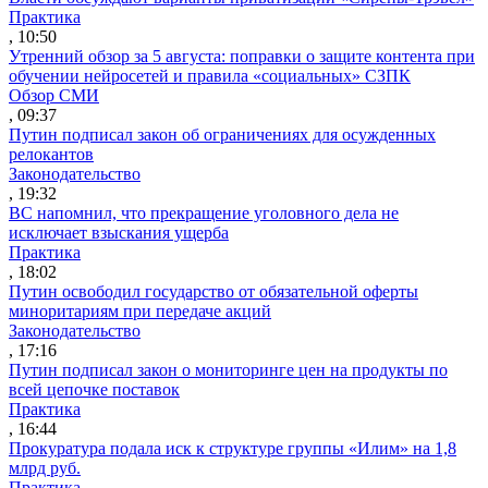
Практика
, 10:50
Утренний обзор за 5 августа: поправки о защите контента при
обучении нейросетей и правила «социальных» СЗПК
Обзор СМИ
, 09:37
Путин подписал закон об ограничениях для осужденных
релокантов
Законодательство
, 19:32
ВС напомнил, что прекращение уголовного дела не
исключает взыскания ущерба
Практика
, 18:02
Путин освободил государство от обязательной оферты
миноритариям при передаче акций
Законодательство
, 17:16
Путин подписал закон о мониторинге цен на продукты по
всей цепочке поставок
Практика
, 16:44
Прокуратура подала иск к структуре группы «Илим» на 1,8
млрд руб.
Практика