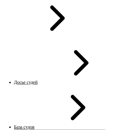
Досье судей
База судов