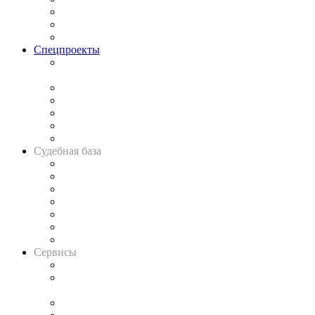
Рынок юридических услуг
Юридическое сообщество
Важнейшие правовые темы в прессе
Спецпроекты
Подкаст «В здравом уме
и твёрдой памяти»
Legal Design
Банкротная панорама
Советы для литигаторов
Сговоры на торгах
Авто
Судебная база
Картотека арбитражных дел
Решения арбитражных судов
Календарь рассмотрения арбитражных дел
Досье судей
Информация о судах
RSS лента новостей
Вакансии для юристов
Сервисы
Справочно-правовая система
Casebook: мониторинг дел
и компаний
Caselook: поиск и анализ практики