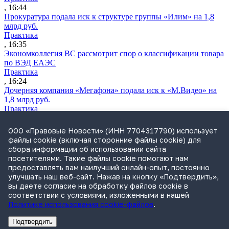
, 16:44
Прокуратура подала иск к структуре группы «Илим» на 1,8
млрд руб.
Практика
, 16:35
Экономколлегия ВС рассмотрит спор о классификации товара
по ВЭД ЕАЭС
Практика
, 16:24
Дочерняя компания «Мегафона» подала иск к «М.Видео» на
1,8 млрд руб.
Практика
, 15:50
СИП проверит отмену патента на систему управления
ООО «Правовые Новости» (ИНН 7704317790) использует
устройствами после возражений «Яндекса»
файлы cookie (включая сторонние файлы cookie) для
Практика
сбора информации об использовании сайта
, 15:17
посетителями. Такие файлы cookie помогают нам
Суды 10 стран рассматривают иски российской «дочки»
предоставлять вам наилучший онлайн-опыт, постоянно
Google о возврате дивидендов
улучшать наш веб-сайт. Нажав на кнопку «Подтвердить»,
Международная практика
вы даете согласие на обработку файлов cookie в
, 14:09
соответствии с условиями, изложенными в нашей
Политике использования cookie-файлов
.
Подтвердить
Реклама
Адвокатское бюро Санкт-Петербурга «Вертикаль» ИНН 7841290773
Реклама
АО"Право.ру" ИНН: 7708095468