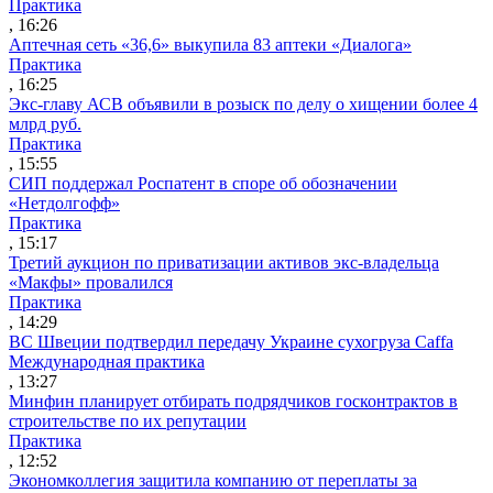
Практика
, 16:26
Аптечная сеть «36,6» выкупила 83 аптеки «Диалога»
Практика
, 16:25
Экс-главу АСВ объявили в розыск по делу о хищении более 4
млрд руб.
Практика
, 15:55
СИП поддержал Роспатент в споре об обозначении
«Нетдолгофф»
Практика
, 15:17
Третий аукцион по приватизации активов экс-владельца
«Макфы» провалился
Практика
, 14:29
ВС Швеции подтвердил передачу Украине сухогруза Caffa
Международная практика
, 13:27
Минфин планирует отбирать подрядчиков госконтрактов в
строительстве по их репутации
Практика
, 12:52
Экономколлегия защитила компанию от переплаты за