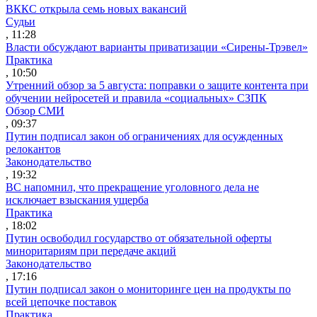
ВККС открыла семь новых вакансий
Судьи
, 11:28
Власти обсуждают варианты приватизации «Сирены-Трэвел»
Практика
, 10:50
Утренний обзор за 5 августа: поправки о защите контента при
обучении нейросетей и правила «социальных» СЗПК
Обзор СМИ
, 09:37
Путин подписал закон об ограничениях для осужденных
релокантов
Законодательство
, 19:32
ВС напомнил, что прекращение уголовного дела не
исключает взыскания ущерба
Практика
, 18:02
Путин освободил государство от обязательной оферты
миноритариям при передаче акций
Законодательство
, 17:16
Путин подписал закон о мониторинге цен на продукты по
всей цепочке поставок
Практика