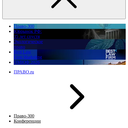
Право-300
Юррынок РФ:
35 лет спустя
Экологическое
право
Best Law
Firm Marketing
ПМЮФ 2026
ПРАВО.ru
Право-300
Конференции