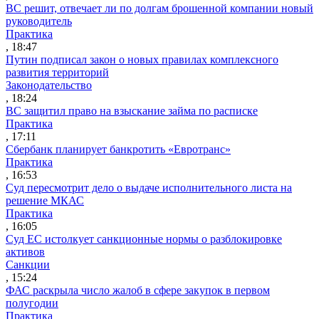
ВС решит, отвечает ли по долгам брошенной компании новый
руководитель
Практика
, 18:47
Путин подписал закон о новых правилах комплексного
развития территорий
Законодательство
, 18:24
ВС защитил право на взыскание займа по расписке
Практика
, 17:11
Сбербанк планирует банкротить «Евротранс»
Практика
, 16:53
Суд пересмотрит дело о выдаче исполнительного листа на
решение МКАС
Практика
, 16:05
Суд ЕС истолкует санкционные нормы о разблокировке
активов
Санкции
, 15:24
ФАС раскрыла число жалоб в сфере закупок в первом
полугодии
Практика