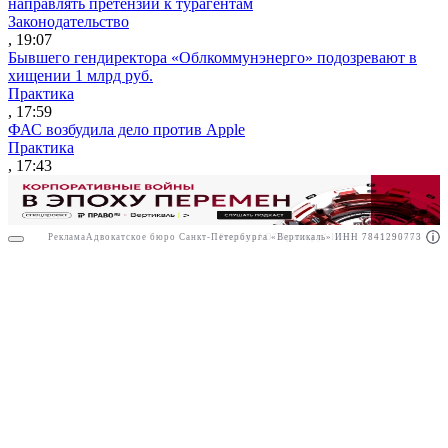
направлять претензии к турагентам
Законодательство
, 19:07
Бывшего гендиректора «Облкоммунэнерго» подозревают в
хищении 1 млрд руб.
Практика
, 17:59
ФАС возбудила дело против Apple
Практика
, 17:43
Реклама
Адвокатское бюро Санкт-Петербурга «Вертикаль» ИНН 7841290773
Реклама
АО"Право.ру" ИНН: 7708095468