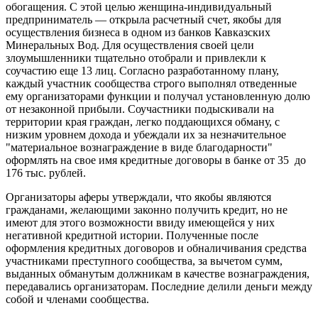
обогащения. С этой целью женщина-индивидуальный
предприниматель — открыла расчетный счет, якобы для
осуществления бизнеса в одном из банков Кавказских
Минеральных Вод. Для осуществления своей цели
злоумышленники тщательно отобрали и привлекли к
соучастию еще 13 лиц. Согласно разработанному плану,
каждый участник сообщества строго выполнял отведенные
ему организаторами функции и получал установленную долю
от незаконной прибыли. Соучастники подыскивали на
территории края граждан, легко поддающихся обману, с
низким уровнем дохода и убеждали их за незначительное
"материальное вознаграждение в виде благодарности"
оформлять на свое имя кредитные договоры в банке от 35 до
176 тыс. рублей.
Организаторы аферы утверждали, что якобы являются
гражданами, желающими законно получить кредит, но не
имеют для этого возможности ввиду имеющейся у них
негативной кредитной истории. Полученные после
оформления кредитных договоров и обналичивания средства
участниками преступного сообщества, за вычетом сумм,
выданных обманутым должникам в качестве вознаграждения,
передавались организаторам. Последние делили деньги между
собой и членами сообщества.