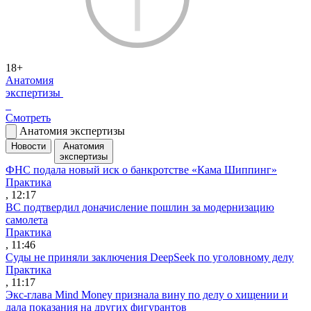
18+
Анатомия
экспертизы
Смотреть
Анатомия экспертизы
Новости
Анатомия
экспертизы
ФНС подала новый иск о банкротстве «Кама Шиппинг»
Практика
, 12:17
ВС подтвердил доначисление пошлин за модернизацию
самолета
Практика
, 11:46
Суды не приняли заключения DeepSeek по уголовному делу
Практика
, 11:17
Экс-глава Mind Money признала вину по делу о хищении и
дала показания на других фигурантов