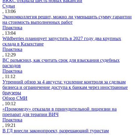
ВККС открыла шесть новых вакансий
Судьи
, 13:06
Экономколлегия решит, можно ли уменьшить сумму гарантии
на стоимость выполненных работ
Практика
, 13:04
Wildberries планирует запустить в 2027 году два крупных
склада в Казахстане
Практика
, 12:29
ВС разъяснил, как считать срок для взыскания судебных
расходов
Практика
, 11:12
Утренний обзор за 4 августа: усиление контроля за сделкам
бизнеса и ограничение доступа к банкам через иностранные
браузеры
Обзор СМИ
, 10:12
«Промомеду» отказали в принудительной лицензии на
препарат для терапии ВИЧ
Практика
, 19:21
В ГД внесли законопроект, разрешающий туристам