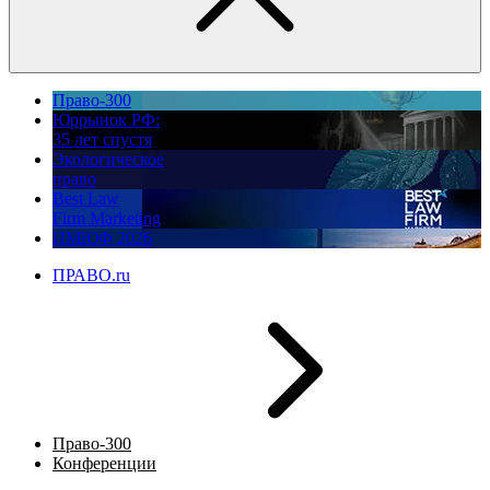
Право-300
Юррынок РФ:
35 лет спустя
Экологическое
право
Best Law
Firm Marketing
ПМЮФ 2026
ПРАВО.ru
Право-300
Конференции