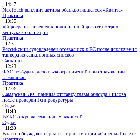
, 14:47
NexTouch выкупит активы обанкротившегося «Кванта»
Практика
, 13:35
«Евротранс» перешел в полноценный дефолт по трем
выпускам облигаций
Практика
, 12:31
Российский судовладелец отозвал иск к ЕС после исключения
танкера из санкционных списков
Санкции
, 12:23
ФАС возбудила дело из-за ограничений при страховании
заемщиков
Практика
, 12:06
Самарская ККС приняла отставку главы облсуда Шилова
после проверки Генпрокуратуры
Судьи
, 11:48
ВККС открыла семь новых вакансий
Судьи
, 11:28
Власти обсуждают варианты приватизации «Сирены-Трэвел»
Практика