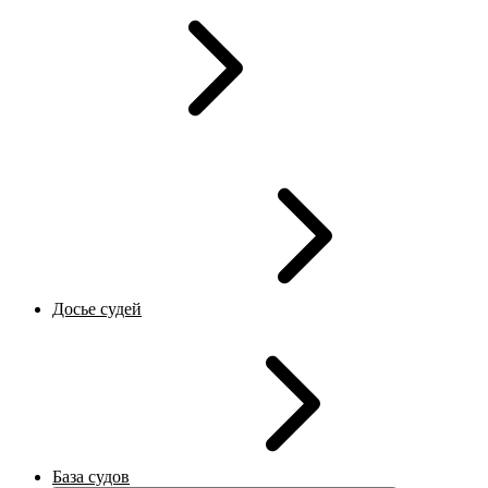
Досье судей
База судов