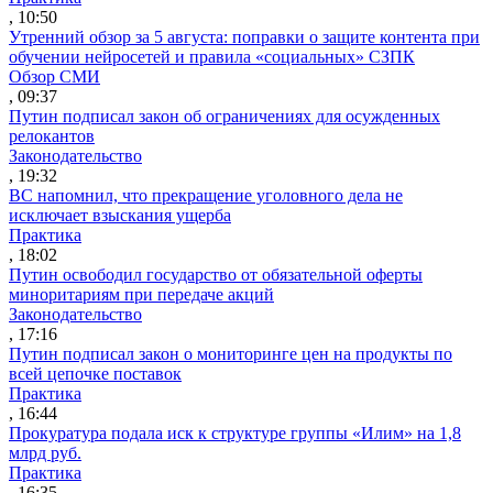
, 10:50
Утренний обзор за 5 августа: поправки о защите контента при
обучении нейросетей и правила «социальных» СЗПК
Обзор СМИ
, 09:37
Путин подписал закон об ограничениях для осужденных
релокантов
Законодательство
, 19:32
ВС напомнил, что прекращение уголовного дела не
исключает взыскания ущерба
Практика
, 18:02
Путин освободил государство от обязательной оферты
миноритариям при передаче акций
Законодательство
, 17:16
Путин подписал закон о мониторинге цен на продукты по
всей цепочке поставок
Практика
, 16:44
Прокуратура подала иск к структуре группы «Илим» на 1,8
млрд руб.
Практика
, 16:35