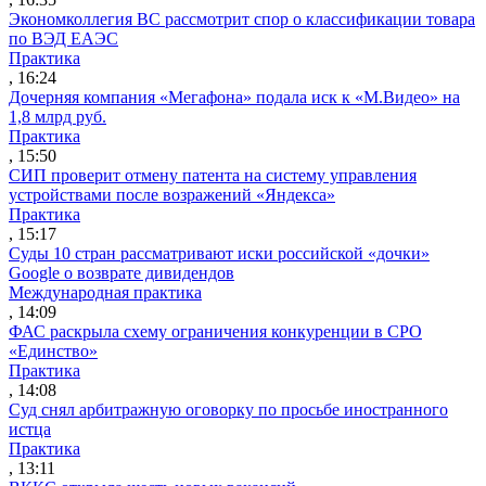
Экономколлегия ВС рассмотрит спор о классификации товара
по ВЭД ЕАЭС
Практика
, 16:24
Дочерняя компания «Мегафона» подала иск к «М.Видео» на
1,8 млрд руб.
Практика
, 15:50
СИП проверит отмену патента на систему управления
устройствами после возражений «Яндекса»
Практика
, 15:17
Суды 10 стран рассматривают иски российской «дочки»
Google о возврате дивидендов
Международная практика
, 14:09
ФАС раскрыла схему ограничения конкуренции в СРО
«Единство»
Практика
, 14:08
Суд снял арбитражную оговорку по просьбе иностранного
истца
Практика
, 13:11