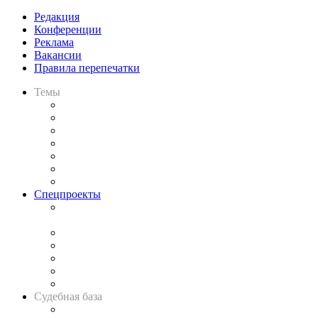
Редакция
Конференции
Реклама
Вакансии
Правила перепечатки
Темы
Практика
Законодательство
Процесс
Исследования
Рынок юридических услуг
Юридическое сообщество
Важнейшие правовые темы в прессе
Спецпроекты
Подкаст «В здравом уме
и твёрдой памяти»
Legal Design
Банкротная панорама
Советы для литигаторов
Сговоры на торгах
Авто
Судебная база
Картотека арбитражных дел