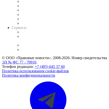
Решения арбитражных судов
Календарь рассмотрения арбитражных дел
Досье судей
Информация о судах
RSS лента новостей
Вакансии для юристов
Сервисы
Справочно-правовая система
Casebook: мониторинг дел
и компаний
Caselook: поиск и анализ практики
CASE.ONE: управление юридической службой
© ООО «Правовые новости». 2008-2026.
Номер свидетельства
ЭЛ № ФС 77 - 79910
.
Телефон редакции:
+7 (495) 645 37 60
Политика использования cookie-файлов
Политика конфиденциальности