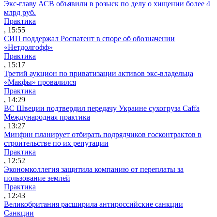
Экс-главу АСВ объявили в розыск по делу о хищении более 4
млрд руб.
Практика
, 15:55
СИП поддержал Роспатент в споре об обозначении
«Нетдолгофф»
Практика
, 15:17
Третий аукцион по приватизации активов экс-владельца
«Макфы» провалился
Практика
, 14:29
ВС Швеции подтвердил передачу Украине сухогруза Caffa
Международная практика
, 13:27
Минфин планирует отбирать подрядчиков госконтрактов в
строительстве по их репутации
Практика
, 12:52
Экономколлегия защитила компанию от переплаты за
пользование землей
Практика
, 12:43
Великобритания расширила антироссийские санкции
Санкции