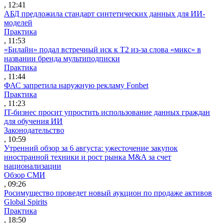
, 12:41
АБД предложила стандарт синтетических данных для ИИ-
моделей
Практика
, 11:53
«Билайн» подал встречный иск к Т2 из-за слова «микс» в
названии бренда мультиподписки
Практика
, 11:44
ФАС запретила наружную рекламу Fonbet
Практика
, 11:23
IT-бизнес просит упростить использование данных граждан
для обучения ИИ
Законодательство
, 10:59
Утренний обзор за 6 августа: ужесточение закупок
иностранной техники и рост рынка M&A за счет
национализации
Обзор СМИ
, 09:26
Росимущество проведет новый аукцион по продаже активов
Global Spirits
Практика
, 18:50