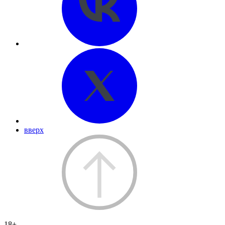
вверх
18+