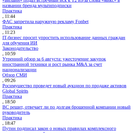
«Билайн» подал встречный иск к Т2 из-за слова «микс» в
названии бренда мультиподписки
Практика
, 11:44
ФАС запретила наружную рекламу Fonbet
Практика
, 11:23
IT-бизнес просит упростить использование данных граждан
для обучения ИИ
Законодательство
, 10:59
Утренний обзор за 6 августа: ужесточение закупок
иностранной техники и рост рынка M&A за счет
национализации
Обзор СМИ
, 09:26
Росимущество проведет новый аукцион по продаже активов
Global Spirits
Практика
, 18:50
ВС решит, отвечает ли по долгам брошенной компании новый
руководитель
Практика
, 18:47
Путин подписал закон о новых правилах комплексного