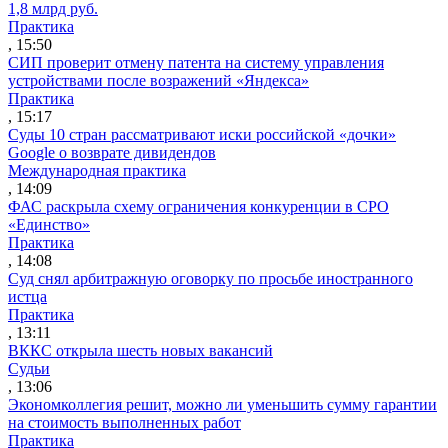
1,8 млрд руб.
Практика
, 15:50
СИП проверит отмену патента на систему управления
устройствами после возражений «Яндекса»
Практика
, 15:17
Суды 10 стран рассматривают иски российской «дочки»
Google о возврате дивидендов
Международная практика
, 14:09
ФАС раскрыла схему ограничения конкуренции в СРО
«Единство»
Практика
, 14:08
Суд снял арбитражную оговорку по просьбе иностранного
истца
Практика
, 13:11
ВККС открыла шесть новых вакансий
Судьи
, 13:06
Экономколлегия решит, можно ли уменьшить сумму гарантии
на стоимость выполненных работ
Практика