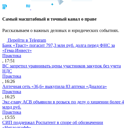
Cамый масштабный и точный канал о праве
Рассказываем о важных деловых и юридических событиях.
Перейти в Telegram
Банк «Траст» погасит 797,3 млн руб. долга перед ФНС за
«Гема-Инвест»
Практика
, 17:51
ВС запретил уравнивать цены участников закупок без учета
НДС
Практика
, 16:26
Аптечная сеть «36,6» выкупила 83 аптеки «Диалога»
Практика
, 16:25
Экс-главу АСВ объявили в розыск по делу о хищении более 4
млрд руб.
Практика
, 15:55
СИП поддержал Роспатент в споре об обозначении
«Нетдолгофф»