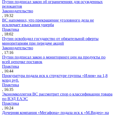
Путин подписал закон об ограничениях для осужденных
релокантов
Законодательство
, 19:32
ВС напомнил, что прекращение уголовного дела не
исключает взыскания ущерба
Практика
, 18:02
Путин освободил государство от обязательной оферты
миноритариям при передаче акций
Законодательство
, 17:16
Путин подписал закон о мониторинге цен на продукты по
всей цепочке поставок
Практика
, 16:44
Прокуратура подала иск к структуре группы «Илим» на 1,8
млрд руб.
Практика
, 16:35
Экономколлегия ВС рассмотрит спор о классификации товара
по ВЭД ЕАЭС
Практика
, 16:24
Дочерняя компания «Мегафона» подала иск к «М.Видео» на