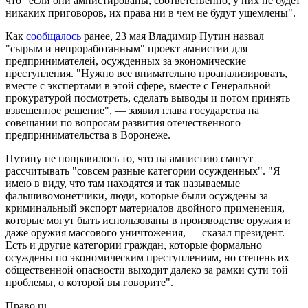
что "если они амнистированы, соответственно, у них не будет
никаких приговоров, их права ни в чем не будут ущемлены".
Как
сообщалось
ранее, 23 мая Владимир Путин назвал
"сырым и непроработанным" проект амнистии для
предпринимателей, осужденных за экономические
преступления. "Нужно все внимательно проанализировать,
вместе с экспертами в этой сфере, вместе с Генеральной
прокуратурой посмотреть, сделать выводы и потом принять
взвешенное решение", — заявил глава государства на
совещании по вопросам развития отечественного
предпринимательства в Воронеже.
Путину не понравилось то, что на амнистию смогут
рассчитывать "совсем разные категории осужденных". "Я
имею в виду, что там находятся и так называемые
фальшивомонетчики, люди, которые были осуждены за
криминальный экспорт материалов двойного применения,
которые могут быть использованы в производстве оружия и
даже оружия массового уничтожения, — сказал президент. —
Есть и другие категории граждан, которые формально
осуждены по экономическим преступлениям, но степень их
общественной опасности выходит далеко за рамки сути той
проблемы, о которой вы говорите".
Право.ru