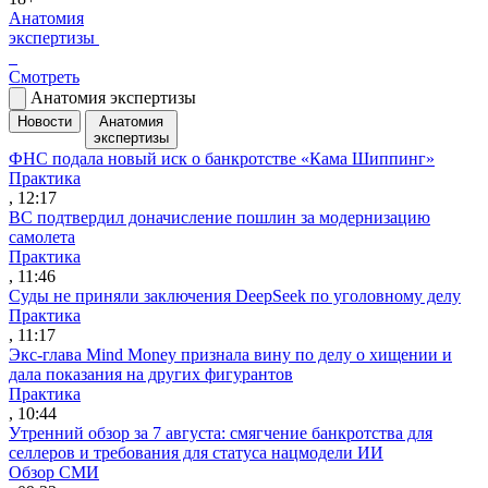
Анатомия
экспертизы
Смотреть
Анатомия экспертизы
Новости
Анатомия
экспертизы
ФНС подала новый иск о банкротстве «Кама Шиппинг»
Практика
, 12:17
ВС подтвердил доначисление пошлин за модернизацию
самолета
Практика
, 11:46
Суды не приняли заключения DeepSeek по уголовному делу
Практика
, 11:17
Экс-глава Mind Money признала вину по делу о хищении и
дала показания на других фигурантов
Практика
, 10:44
Утренний обзор за 7 августа: смягчение банкротства для
селлеров и требования для статуса нацмодели ИИ
Обзор СМИ