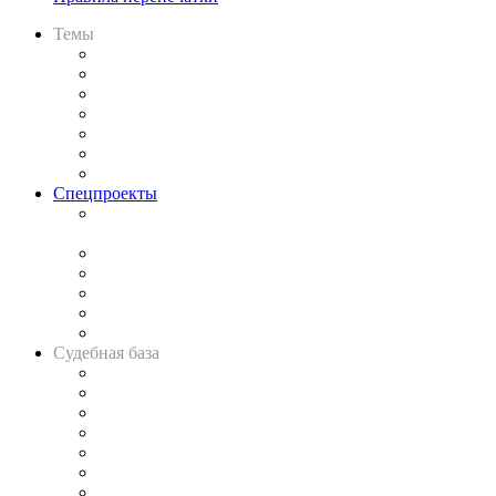
Темы
Практика
Законодательство
Процесс
Исследования
Рынок юридических услуг
Юридическое сообщество
Важнейшие правовые темы в прессе
Спецпроекты
Подкаст «В здравом уме
и твёрдой памяти»
Legal Design
Банкротная панорама
Советы для литигаторов
Сговоры на торгах
Авто
Судебная база
Картотека арбитражных дел
Решения арбитражных судов
Календарь рассмотрения арбитражных дел
Досье судей
Информация о судах
RSS лента новостей
Вакансии для юристов