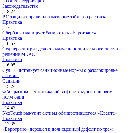
развития территорий
Законодательство
, 18:24
ВС защитил право на взыскание займа по расписке
Практика
, 17:11
Сбербанк планирует банкротить «Евротранс»
Практика
, 16:53
Суд пересмотрит дело о выдаче исполнительного листа на
решение МКАС
Практика
, 16:05
Суд ЕС истолкует санкционные нормы о разблокировке
активов
Санкции
, 15:24
ФАС раскрыла число жалоб в сфере закупок в первом
полугодии
Практика
, 14:47
NexTouch выкупит активы обанкротившегося «Кванта»
Практика
, 13:35
«Евротранс» перешел в полноценный дефолт по трем