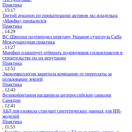
Практика
, 15:17
Третий аукцион по приватизации активов экс-владельца
«Макфы» провалился
Практика
, 14:29
ВС Швеции подтвердил передачу Украине сухогруза Caffa
Международная практика
, 13:27
Минфин планирует отбирать подрядчиков госконтрактов в
строительстве по их репутации
Практика
, 12:52
Экономколлегия защитила компанию от переплаты за
пользование землей
Практика
, 12:43
Великобритания расширила антироссийские санкции
Санкции
, 12:41
АБД предложила стандарт синтетических данных для ИИ-
моделей
Практика
, 11:53