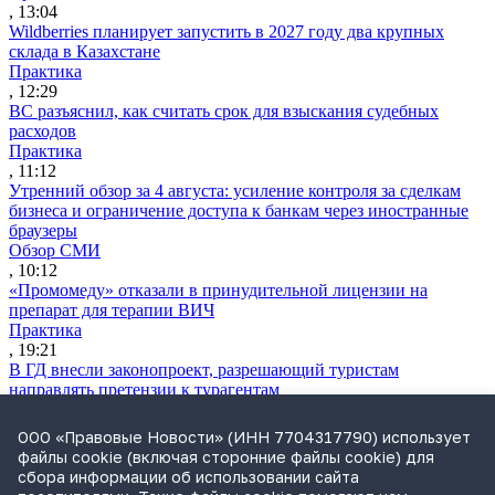
, 13:04
Wildberries планирует запустить в 2027 году два крупных
склада в Казахстане
Практика
, 12:29
ВС разъяснил, как считать срок для взыскания судебных
расходов
Практика
, 11:12
Утренний обзор за 4 августа: усиление контроля за сделкам
бизнеса и ограничение доступа к банкам через иностранные
браузеры
Обзор СМИ
, 10:12
«Промомеду» отказали в принудительной лицензии на
препарат для терапии ВИЧ
Практика
, 19:21
В ГД внесли законопроект, разрешающий туристам
направлять претензии к турагентам
Законодательство
, 19:07
ООО «Правовые Новости» (ИНН 7704317790) использует
Бывшего гендиректора «Облкоммунэнерго» подозревают в
файлы cookie (включая сторонние файлы cookie) для
хищении 1 млрд руб.
сбора информации об использовании сайта
Практика