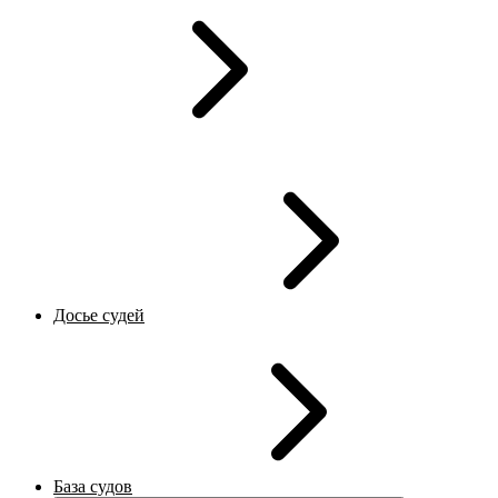
Досье судей
База судов