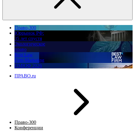
Право-300
Юррынок РФ:
35 лет спустя
Экологическое
право
Best Law
Firm Marketing
ПМЮФ 2026
ПРАВО.ru
Право-300
Конференции