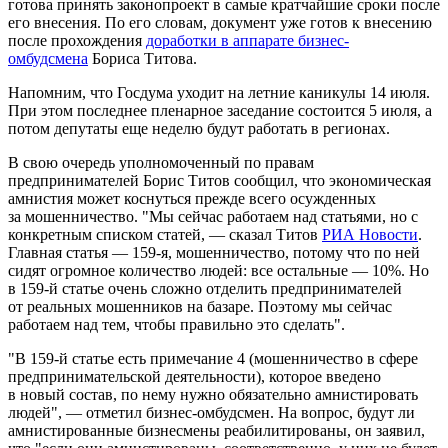
готова принять законопроект в самые кратчайшие сроки после
его внесения. По его словам, документ уже готов к внесению
после прохождения
доработки в аппарате бизнес-
омбудсмена
Бориса Титова.
Напомним, что Госдума уходит на летние каникулы 14 июля.
При этом последнее пленарное заседание состоится 5 июля, а
потом депутаты еще неделю будут работать в регионах.
В свою очередь уполномоченный по правам
предпринимателей Борис Титов сообщил, что экономическая
амнистия может коснуться прежде всего осужденных
за мошенничество. "Мы сейчас работаем над статьями, но с
конкретным списком статей, — сказал Титов
РИА Новости
.
Главная статья — 159-я, мошенничество, потому что по ней
сидят огромное количество людей: все остальные — 10%. Но
в 159-й статье очень сложно отделить предпринимателей
от реальных мошенников на базаре. Поэтому мы сейчас
работаем над тем, чтобы правильно это сделать".
"В 159-й статье есть примечание 4 (мошенничество в сфере
предпринимательской деятельности), которое введено
в новый состав, по нему нужно обязательно амнистировать
людей", — отметил бизнес-омбудсмен. На вопрос, будут ли
амнистированные бизнесмены реабилитированы, он заявил,