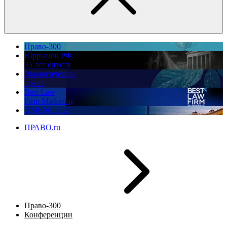
Право-300
Юррынок РФ:
35 лет спустя
Экологическое
право
Best Law
Firm Marketing
ПМЮФ 2026
ПРАВО.ru
Право-300
Конференции