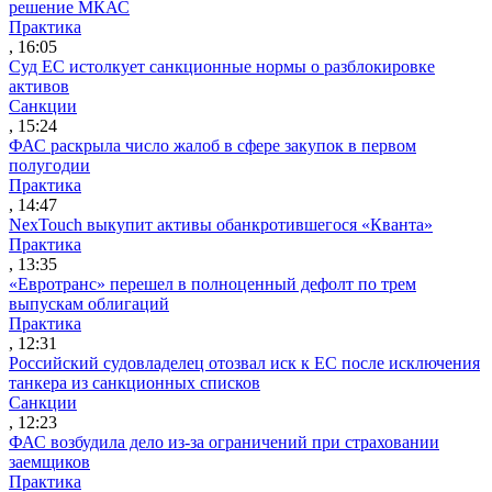
решение МКАС
Практика
, 16:05
Суд ЕС истолкует санкционные нормы о разблокировке
активов
Санкции
, 15:24
ФАС раскрыла число жалоб в сфере закупок в первом
полугодии
Практика
, 14:47
NexTouch выкупит активы обанкротившегося «Кванта»
Практика
, 13:35
«Евротранс» перешел в полноценный дефолт по трем
выпускам облигаций
Практика
, 12:31
Российский судовладелец отозвал иск к ЕС после исключения
танкера из санкционных списков
Санкции
, 12:23
ФАС возбудила дело из-за ограничений при страховании
заемщиков
Практика