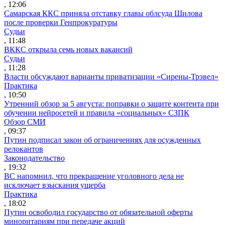
, 12:06
Самарская ККС приняла отставку главы облсуда Шилова
после проверки Генпрокуратуры
Судьи
, 11:48
ВККС открыла семь новых вакансий
Судьи
, 11:28
Власти обсуждают варианты приватизации «Сирены-Трэвел»
Практика
, 10:50
Утренний обзор за 5 августа: поправки о защите контента при
обучении нейросетей и правила «социальных» СЗПК
Обзор СМИ
, 09:37
Путин подписал закон об ограничениях для осужденных
релокантов
Законодательство
, 19:32
ВС напомнил, что прекращение уголовного дела не
исключает взыскания ущерба
Практика
, 18:02
Путин освободил государство от обязательной оферты
миноритариям при передаче акций