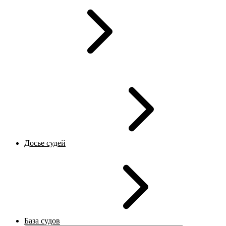
Досье судей
База судов