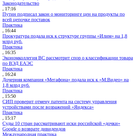
Законодательство
, 17:16
Путин подписал закон о мониторинге цен на продукты по
всей цепочке поставок
Практика
, 16:44
Прокуратура подала иск к структуре группы «Илим» на 1,8
млрд руб.
Практика
, 16:35
Экономколлегия ВС рассмотрит спор о классификации товара
по ВЭД ЕАЭС
Практика
, 16:24
Дочерняя компания «Мегафона» подала иск к «М.Видео» на
1,8 млрд руб.
Практика
, 15:50
СИП проверит отмену патента на систему управления
устройствами после возражений «Яндекса»
Практика
, 15:17
Суды 10 стран рассматривают иски российской «дочки»
Google о возврате дивидендов
Международная практика