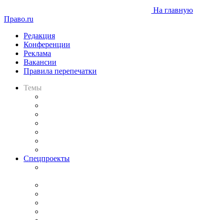
На главную
Право.ru
Редакция
Конференции
Реклама
Вакансии
Правила перепечатки
Темы
Практика
Законодательство
Процесс
Исследования
Рынок юридических услуг
Юридическое сообщество
Важнейшие правовые темы в прессе
Спецпроекты
Подкаст «В здравом уме
и твёрдой памяти»
Legal Design
Банкротная панорама
Советы для литигаторов
Сговоры на торгах