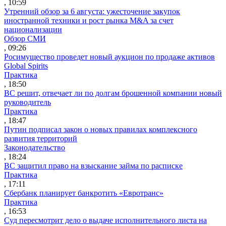
, 10:59
Утренний обзор за 6 августа: ужесточение закупок
иностранной техники и рост рынка M&A за счет
национализации
Обзор СМИ
, 09:26
Росимущество проведет новый аукцион по продаже активов
Global Spirits
Практика
, 18:50
ВС решит, отвечает ли по долгам брошенной компании новый
руководитель
Практика
, 18:47
Путин подписал закон о новых правилах комплексного
развития территорий
Законодательство
, 18:24
ВС защитил право на взыскание займа по расписке
Практика
, 17:11
Сбербанк планирует банкротить «Евротранс»
Практика
, 16:53
Суд пересмотрит дело о выдаче исполнительного листа на