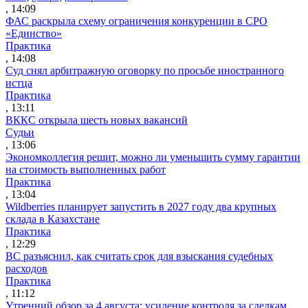
, 14:09
ФАС раскрыла схему ограничения конкуренции в СРО
«Единство»
Практика
, 14:08
Суд снял арбитражную оговорку по просьбе иностранного
истца
Практика
, 13:11
ВККС открыла шесть новых вакансий
Судьи
, 13:06
Экономколлегия решит, можно ли уменьшить сумму гарантии
на стоимость выполненных работ
Практика
, 13:04
Wildberries планирует запустить в 2027 году два крупных
склада в Казахстане
Практика
, 12:29
ВС разъяснил, как считать срок для взыскания судебных
расходов
Практика
, 11:12
Утренний обзор за 4 августа: усиление контроля за сделкам