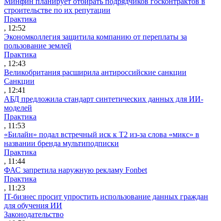
Минфин планирует отбирать подрядчиков госконтрактов в
строительстве по их репутации
Практика
, 12:52
Экономколлегия защитила компанию от переплаты за
пользование землей
Практика
, 12:43
Великобритания расширила антироссийские санкции
Санкции
, 12:41
АБД предложила стандарт синтетических данных для ИИ-
моделей
Практика
, 11:53
«Билайн» подал встречный иск к Т2 из-за слова «микс» в
названии бренда мультиподписки
Практика
, 11:44
ФАС запретила наружную рекламу Fonbet
Практика
, 11:23
IT-бизнес просит упростить использование данных граждан
для обучения ИИ
Законодательство