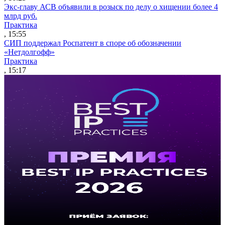
Экс-главу АСВ объявили в розыск по делу о хищении более 4
млрд руб.
Практика
, 15:55
СИП поддержал Роспатент в споре об обозначении
«Нетдолгофф»
Практика
, 15:17