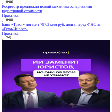
, 18:06
Росреестр предложил новый механизм оспаривания
кадастровой стоимости
Практика
, 18:00
Банк «Траст» погасит 797,3 млн руб. долга перед ФНС за
«Гема-Инвест»
Практика
, 17:51