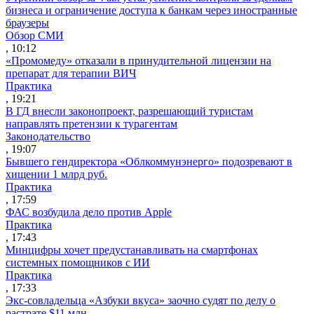
бизнеса и ограничение доступа к банкам через иностранные
браузеры
Обзор СМИ
, 10:12
«Промомеду» отказали в принудительной лицензии на
препарат для терапии ВИЧ
Практика
, 19:21
В ГД внесли законопроект, разрешающий туристам
направлять претензии к турагентам
Законодательство
, 19:07
Бывшего гендиректора «Облкоммунэнерго» подозревают в
хищении 1 млрд руб.
Практика
, 17:59
ФАС возбудила дело против Apple
Практика
, 17:43
Минцифры хочет предустанавливать на смартфонах
системных помощников с ИИ
Практика
, 17:33
Экс-совладельца «Азбуки вкуса» заочно судят по делу о
растрате $11 млн