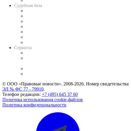
Авто
Судебная база
Картотека арбитражных дел
Решения арбитражных судов
Календарь рассмотрения арбитражных дел
Досье судей
Информация о судах
RSS лента новостей
Вакансии для юристов
Сервисы
Справочно-правовая система
Casebook: мониторинг дел
и компаний
Caselook: поиск и анализ практики
CASE.ONE: управление юридической службой
© ООО «Правовые новости». 2008-2026.
Номер свидетельства
ЭЛ № ФС 77 - 79910
.
Телефон редакции:
+7 (495) 645 37 60
Политика использования cookie-файлов
Политика конфиденциальности