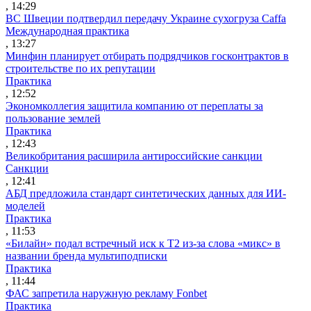
, 14:29
ВС Швеции подтвердил передачу Украине сухогруза Caffa
Международная практика
, 13:27
Минфин планирует отбирать подрядчиков госконтрактов в
строительстве по их репутации
Практика
, 12:52
Экономколлегия защитила компанию от переплаты за
пользование землей
Практика
, 12:43
Великобритания расширила антироссийские санкции
Санкции
, 12:41
АБД предложила стандарт синтетических данных для ИИ-
моделей
Практика
, 11:53
«Билайн» подал встречный иск к Т2 из-за слова «микс» в
названии бренда мультиподписки
Практика
, 11:44
ФАС запретила наружную рекламу Fonbet
Практика