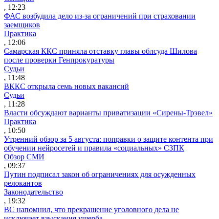
, 12:23
ФАС возбудила дело из-за ограничений при страховании
заемщиков
Практика
, 12:06
Самарская ККС приняла отставку главы облсуда Шилова
после проверки Генпрокуратуры
Судьи
, 11:48
ВККС открыла семь новых вакансий
Судьи
, 11:28
Власти обсуждают варианты приватизации «Сирены-Трэвел»
Практика
, 10:50
Утренний обзор за 5 августа: поправки о защите контента при
обучении нейросетей и правила «социальных» СЗПК
Обзор СМИ
, 09:37
Путин подписал закон об ограничениях для осужденных
релокантов
Законодательство
, 19:32
ВС напомнил, что прекращение уголовного дела не
исключает взыскания ущерба