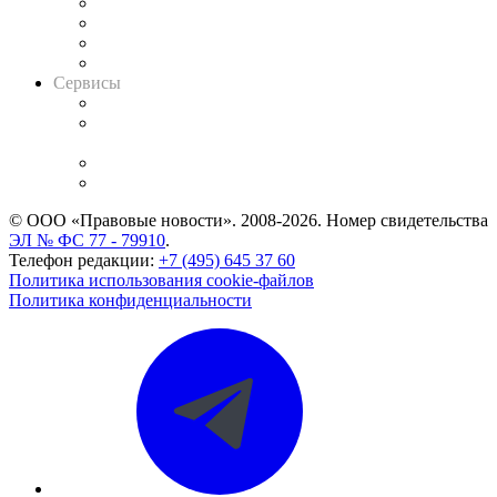
Досье судей
Информация о судах
RSS лента новостей
Вакансии для юристов
Сервисы
Справочно-правовая система
Casebook: мониторинг дел
и компаний
Caselook: поиск и анализ практики
CASE.ONE: управление юридической службой
© ООО «Правовые новости». 2008-2026.
Номер свидетельства
ЭЛ № ФС 77 - 79910
.
Телефон редакции:
+7 (495) 645 37 60
Политика использования cookie-файлов
Политика конфиденциальности