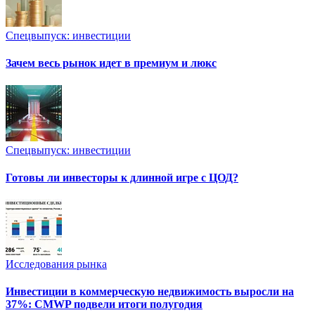
Спецвыпуск: инвестиции
Зачем весь рынок идет в премиум и люкс
Спецвыпуск: инвестиции
Готовы ли инвесторы к длинной игре с ЦОД?
Исследования рынка
Инвестиции в коммерческую недвижимость выросли на
37%: CMWP подвели итоги полугодия