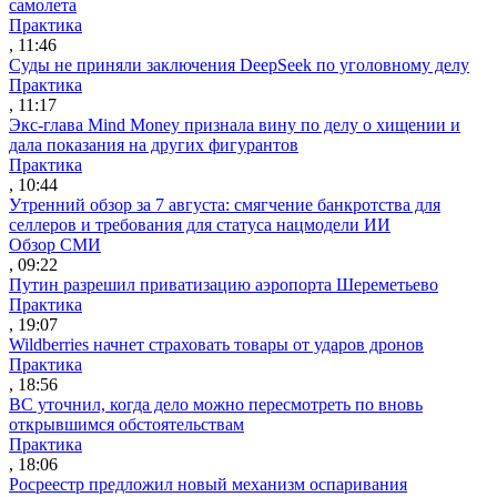
самолета
Практика
, 11:46
Суды не приняли заключения DeepSeek по уголовному делу
Практика
, 11:17
Экс-глава Mind Money признала вину по делу о хищении и
дала показания на других фигурантов
Практика
, 10:44
Утренний обзор за 7 августа: смягчение банкротства для
селлеров и требования для статуса нацмодели ИИ
Обзор СМИ
, 09:22
Путин разрешил приватизацию аэропорта Шереметьево
Практика
, 19:07
Wildberries начнет страховать товары от ударов дронов
Практика
, 18:56
ВС уточнил, когда дело можно пересмотреть по вновь
открывшимся обстоятельствам
Практика
, 18:06
Росреестр предложил новый механизм оспаривания