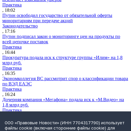
Практика
, 18:02
Путин освободил государство от обязательной оферты
миноритариям при передаче акций
Законодательство
, 17:16
Путин подписал закон о мониторинге цен на продукты по
всей цепочке поставок
Практика
, 16:44
Прокуратура подала иск к структуре группы «Илим» на 1,8
млрд руб.
Практика
, 16:35
Экономколлегия ВС рассмотрит спор о классификации товара
по ВЭД ЕАЭС
Практика
, 16:24
Дочерняя компания «Мегафона» подала иск к «М.Видео» на
1,8 млрд руб.
Практика
, 15:50
СИП проверит отмену патента на систему управления
ООО «Правовые Новости» (ИНН 7704317790) использует
устройствами после возражений «Яндекса»
файлы cookie (включая сторонние файлы cookie) для