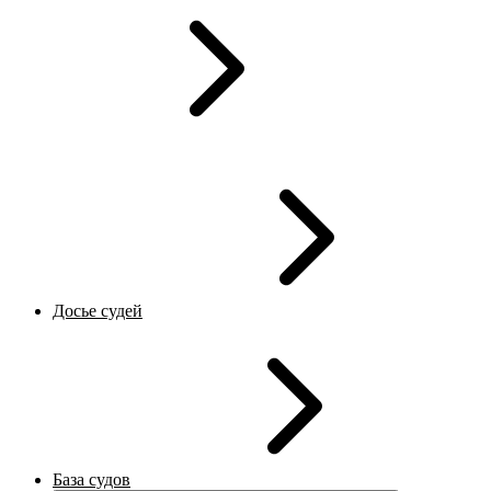
Досье судей
База судов