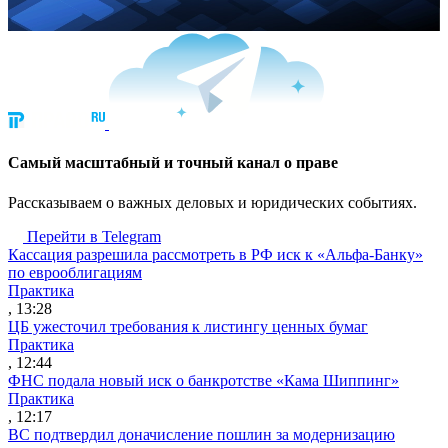
Cамый масштабный и точный канал о праве
Рассказываем о важных деловых и юридических событиях.
Перейти в Telegram
Кассация разрешила рассмотреть в РФ иск к «Альфа-Банку»
по еврооблигациям
Практика
, 13:28
ЦБ ужесточил требования к листингу ценных бумаг
Практика
, 12:44
ФНС подала новый иск о банкротстве «Кама Шиппинг»
Практика
, 12:17
ВС подтвердил доначисление пошлин за модернизацию