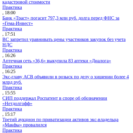
кадастровой стоимости
Практика
, 18:00
Банк «Траст» погасит 797,3 млн руб. долга перед ФНС за
«Гема-Инвест»
Практика
, 17:51
ВС запретил уравнивать цены участников закупок без учета
НДС
Практика
, 16:26
Аптечная сеть «36,6» выкупила 83 аптеки «Диалога»
Практика
, 16:25
Экс-главу АСВ объявили в розыск по делу о хищении более 4
млрд руб.
Практика
, 15:55
СИП поддержал Роспатент в споре об обозначении
«Нетдолгофф»
Практика
, 15:17
Третий аукцион по приватизации активов экс-владельца
«Макфы» провалился
Практика