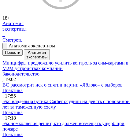
18+
Анатомия
экспертизы
Смотреть
Анатомия экспертизы
Новости
Анатомия
экспертизы
Минцифры предложило усилить контроль за сим-картами в
M2M-устройствах компаний
Законодательство
, 19:02
ВС рассмотрит иск о снятии партии «Яблоко» с выборов
Практика
, 17:55
Экс-владельца бутика Cartier осудили на девять с половиной
лет за таможенную схему
Практика
, 17:18
Экономколлегия решит, кто должен возмещать ущерб при
пожаре
Практика