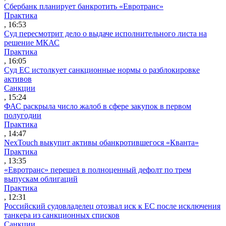
Сбербанк планирует банкротить «Евротранс»
Практика
, 16:53
Суд пересмотрит дело о выдаче исполнительного листа на
решение МКАС
Практика
, 16:05
Суд ЕС истолкует санкционные нормы о разблокировке
активов
Санкции
, 15:24
ФАС раскрыла число жалоб в сфере закупок в первом
полугодии
Практика
, 14:47
NexTouch выкупит активы обанкротившегося «Кванта»
Практика
, 13:35
«Евротранс» перешел в полноценный дефолт по трем
выпускам облигаций
Практика
, 12:31
Российский судовладелец отозвал иск к ЕС после исключения
танкера из санкционных списков
Санкции