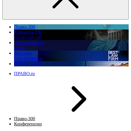
Право-300
Юррынок РФ:
35 лет спустя
Экологическое
право
Best Law
Firm Marketing
ПМЮФ 2026
ПРАВО.ru
Право-300
Конференции