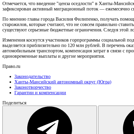
Отмечается, что введение "ценза оседлости" в Ханты-Мансийс
зафиксирован активный миграционный поток — ежемесячно сп
По мнению главы города Василия Филипенко, получать помощь 
старожилов, которые считают, что не совсем правильно ставить
существуют серьезные бюджетные ограничения. Следуя этой ло
Изменения коснутся участников горпрограммы социальной подде
выделяется приблизительно по 120 млн рублей. В перечень ок
автомобильным транспортом, компенсация затрат в связи с пр
единовременные выплаты и другие мероприятия.
Право.ru
Законодательство
Ханты-Мансийский автономный округ (Югра)
Законотворчество
Гарантии и компенсации
Поделиться