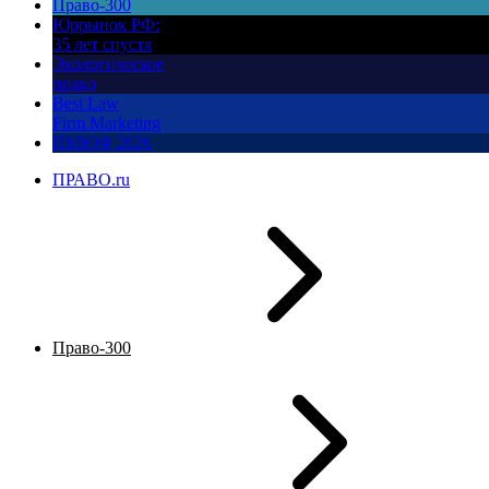
Право-300
Юррынок РФ:
35 лет спустя
Экологическое
право
Best Law
Firm Marketing
ПМЮФ 2026
ПРАВО.ru
Право-300