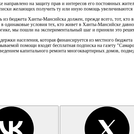
ке направлено на защиту прав и интересов его постоянных жите
иски желающих получить ту или иную помощь увеличиваются в 
из бюджета Ханты-Мансийска должен, прежде всего, тот, кто вн
 в одинаковые условия тех, кто живет в Ханты-Мансийске давно и
гике, мы пошли на экспериментальный шаг и приняли это решен
ржки населения, которая финансируется из местного бюджета и 
азываемой помощи входят бесплатная подписка на газету "Сама
оведением капитального ремонта многоквартирных домов, подвед