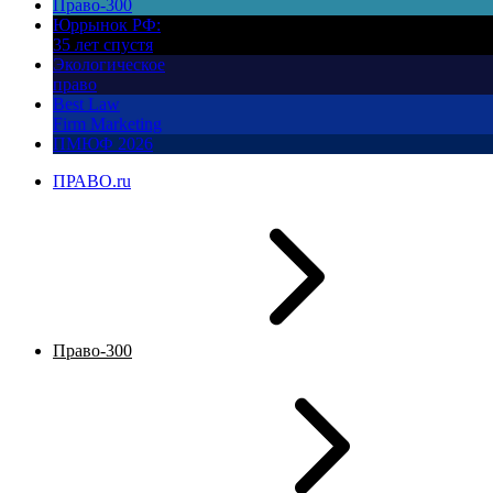
Право-300
Юррынок РФ:
35 лет спустя
Экологическое
право
Best Law
Firm Marketing
ПМЮФ 2026
ПРАВО.ru
Право-300