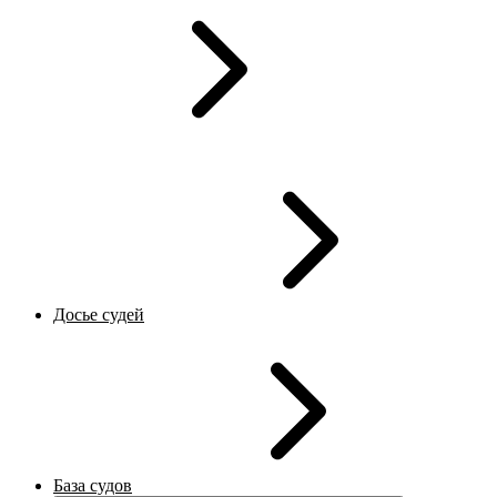
Досье судей
База судов