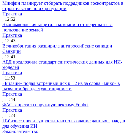
Минфин планирует отбирать подрядчиков госконтрактов в
строительстве по их репутации
Практика
, 12:52
Экономколлегия защитила компанию от переплаты за
пользование землей
Практика
, 12:43
Великобритания расширила антироссийские санкции
Санкции
, 12:41
АБД предложила стандарт синтетических данных для ИИ-
моделей
Практика
, 11:53
«Билайн» подал встречный иск к Т2 из-за слова «микс» в
названии бренда мультиподписки
Практика
, 11:44
ФАС запретила наружную рекламу Fonbet
Практика
, 11:23
IT-бизнес просит упростить использование данных граждан
для обучения ИИ
Законодательство