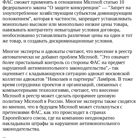
ФАС сможет применять в отношении Microsoft статью 10
федерального закона "О защите конкуренции" — "Запрет на
злоупотребление хозяйствующим субъектом доминирующим
положением", которая в частности, запрещает устанавливать
монопольно высокие или монопольно низкие цены товара,
навязывать контрагенту невыгодные условия договора,
необоснованно устанавливать различные цены на один и тот
же товар, и создавать дискриминационные условия.
Многие эксперты и адвокаты считают, что внесение в реестр
автоматически не добавит проблем Microsoft. "Это означает
более пристальный контроль со стороны ФАС на предмет
нарушений антимонопольного законодательства",- так
оценивает с кладывающуюся ситуацию адвокат московской
коллегии адвокатов "Николаев и партнеры" Ламбров. В тоже
время сотрудники проектов и организаций, связанных с
компьютерными технологиями, считают, что внесение
Microsoft в реестр может сделать прозрачнее ценовую
политику Microsoft в России. Многие эксперты также сходятся
во мнении, что в будущем Microsoft может столкнуться с
претензиями ФАС, как это происходит в странах
Европейского союза, где на компанию неоднократно
накладывали штрафы за нарушение антимонопольного
законодательства.