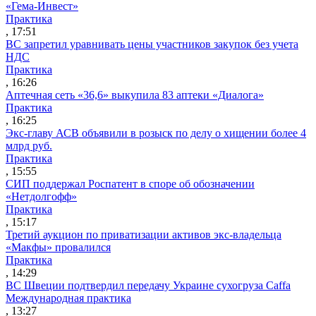
«Гема-Инвест»
Практика
, 17:51
ВС запретил уравнивать цены участников закупок без учета
НДС
Практика
, 16:26
Аптечная сеть «36,6» выкупила 83 аптеки «Диалога»
Практика
, 16:25
Экс-главу АСВ объявили в розыск по делу о хищении более 4
млрд руб.
Практика
, 15:55
СИП поддержал Роспатент в споре об обозначении
«Нетдолгофф»
Практика
, 15:17
Третий аукцион по приватизации активов экс-владельца
«Макфы» провалился
Практика
, 14:29
ВС Швеции подтвердил передачу Украине сухогруза Caffa
Международная практика
, 13:27