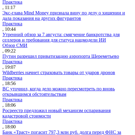
Практика
, 11:17
Экс-глава Mind Money признала вину по делу о хищении и
дала показания на других фигурантов
Практика
, 10:44
Утренний обзор за 7 августа: смягчение банкротства для
селлеров и требования для статуса нацмодели ИИ
Обзор СМИ
, 09:22
Путин разрешил приватизацию аэропорта Шереметьево
Практика
, 19:07
Wildberries начнет страховать товары от ударов дронов
Практика
, 18:56
ВС уточнил, когда дело можно пересмотреть по вновь
открывшимся обстоятельствам
Практика
, 18:06
Росреестр предложил новый механизм оспаривания
кадастровой стоимости
Практика
, 18:00
Банк «Траст» погасит 797,3 млн руб. долга перед ФНС за