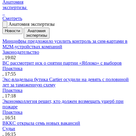
Анатомия
экспертизы
Смотреть
Анатомия экспертизы
Новости
Анатомия
экспертизы
Минцифры предложило усилить контроль за сим-картами в
M2M-устройствах компаний
Законодательство
, 19:02
ВС рассмотрит иск о снятии партии «Яблоко» с выборов
Практика
, 17:55
Экс-владельца бутика Cartier осудили на девять с половиной
лет за таможенную схему
Практика
, 17:18
Экономколлегия решит, кто должен возмещать ущерб при
пожаре
Практика
, 16:51
ВККС открыла семь новых вакансий
Судьи
, 16:15