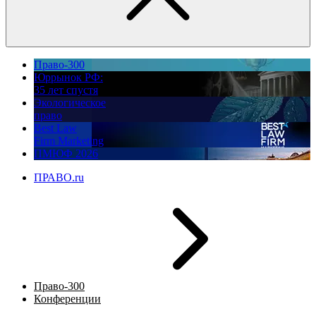
Право-300
Юррынок РФ:
35 лет спустя
Экологическое
право
Best Law
Firm Marketing
ПМЮФ 2026
ПРАВО.ru
Право-300
Конференции