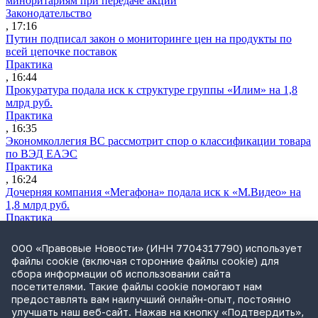
миноритариям при передаче акций
Законодательство
, 17:16
Путин подписал закон о мониторинге цен на продукты по
всей цепочке поставок
Практика
, 16:44
Прокуратура подала иск к структуре группы «Илим» на 1,8
млрд руб.
Практика
, 16:35
Экономколлегия ВС рассмотрит спор о классификации товара
по ВЭД ЕАЭС
Практика
, 16:24
Дочерняя компания «Мегафона» подала иск к «М.Видео» на
1,8 млрд руб.
Практика
, 15:50
СИП проверит отмену патента на систему управления
ООО «Правовые Новости» (ИНН 7704317790) использует
устройствами после возражений «Яндекса»
файлы cookie (включая сторонние файлы cookie) для
Практика
сбора информации об использовании сайта
, 15:17
посетителями. Такие файлы cookie помогают нам
Суды 10 стран рассматривают иски российской «дочки»
предоставлять вам наилучший онлайн-опыт, постоянно
Google о возврате дивидендов
улучшать наш веб-сайт. Нажав на кнопку «Подтвердить»,