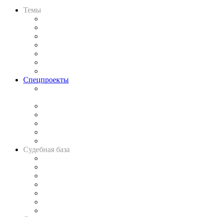
Темы
Практика
Законодательство
Процесс
Исследования
Рынок юридических услуг
Юридическое сообщество
Важнейшие правовые темы в прессе
Спецпроекты
Подкаст «В здравом уме
и твёрдой памяти»
Legal Design
Банкротная панорама
Советы для литигаторов
Сговоры на торгах
Авто
Судебная база
Картотека арбитражных дел
Решения арбитражных судов
Календарь рассмотрения арбитражных дел
Досье судей
Информация о судах
RSS лента новостей
Вакансии для юристов