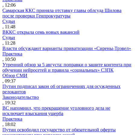
, 12:06
Самарская ККС приняла отставку главы облсуда Шилова
после проверки Генпрокуратуры
Судьи
, 11:48
ВККС открыла семь новых вакансий
Судьи
, 11:28
Власти обсуждают варианты приватизации «Сирены-Трэвел»
Практика
, 10:50
Утренний обзор за 5 августа: поправки о защите контента при
обучении нейросетей и правила «социальных» СЗПК
Обзор СМИ
, 09:37
Путин подписал закон об ограничениях для осужденных
релокантов
Законодательство
, 19:32
ВС напомнил, что прекращение уголовного дела не
исключает взыскания ущерба
Практика
, 18:02
Путин освободил государство от обязательной оферты