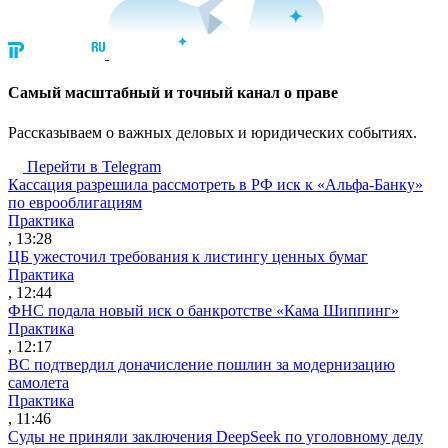
Cамый масштабный и точный канал о праве
Рассказываем о важных деловых и юридических событиях.
Перейти в Telegram
Кассация разрешила рассмотреть в РФ иск к «Альфа-Банку»
по еврооблигациям
Практика
, 13:28
ЦБ ужесточил требования к листингу ценных бумаг
Практика
, 12:44
ФНС подала новый иск о банкротстве «Кама Шиппинг»
Практика
, 12:17
ВС подтвердил доначисление пошлин за модернизацию
самолета
Практика
, 11:46
Суды не приняли заключения DeepSeek по уголовному делу