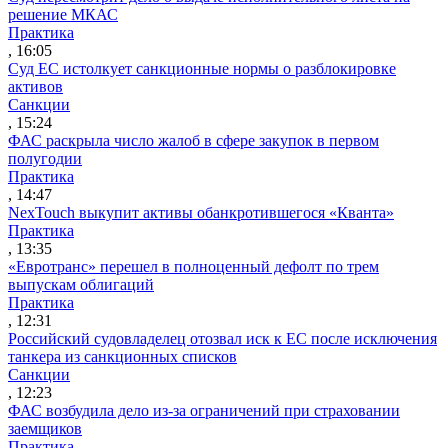
решение МКАС
Практика
, 16:05
Суд ЕС истолкует санкционные нормы о разблокировке
активов
Санкции
, 15:24
ФАС раскрыла число жалоб в сфере закупок в первом
полугодии
Практика
, 14:47
NexTouch выкупит активы обанкротившегося «Кванта»
Практика
, 13:35
«Евротранс» перешел в полноценный дефолт по трем
выпускам облигаций
Практика
, 12:31
Российский судовладелец отозвал иск к ЕС после исключения
танкера из санкционных списков
Санкции
, 12:23
ФАС возбудила дело из-за ограничений при страховании
заемщиков
Практика