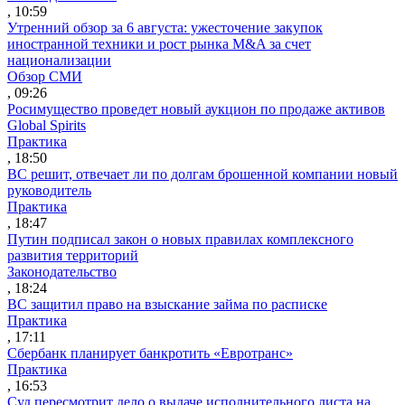
, 10:59
Утренний обзор за 6 августа: ужесточение закупок
иностранной техники и рост рынка M&A за счет
национализации
Обзор СМИ
, 09:26
Росимущество проведет новый аукцион по продаже активов
Global Spirits
Практика
, 18:50
ВС решит, отвечает ли по долгам брошенной компании новый
руководитель
Практика
, 18:47
Путин подписал закон о новых правилах комплексного
развития территорий
Законодательство
, 18:24
ВС защитил право на взыскание займа по расписке
Практика
, 17:11
Сбербанк планирует банкротить «Евротранс»
Практика
, 16:53
Суд пересмотрит дело о выдаче исполнительного листа на