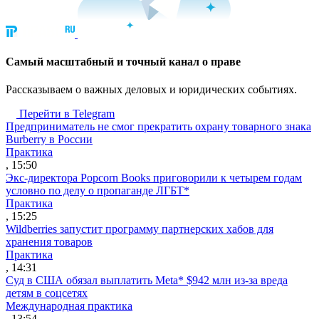
Cамый масштабный и точный канал о праве
Рассказываем о важных деловых и юридических событиях.
Перейти в Telegram
Предприниматель не смог прекратить охрану товарного знака
Burberry в России
Практика
, 15:50
Экс-директора Popcorn Books приговорили к четырем годам
условно по делу о пропаганде ЛГБТ*
Практика
, 15:25
Wildberries запустит программу партнерских хабов для
хранения товаров
Практика
, 14:31
Суд в США обязал выплатить Meta* $942 млн из-за вреда
детям в соцсетях
Международная практика
, 13:54