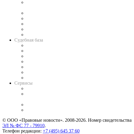
Подкаст «В здравом уме
и твёрдой памяти»
Legal Design
Банкротная панорама
Советы для литигаторов
Сговоры на торгах
Авто
Судебная база
Картотека арбитражных дел
Решения арбитражных судов
Календарь рассмотрения арбитражных дел
Досье судей
Информация о судах
RSS лента новостей
Вакансии для юристов
Сервисы
Справочно-правовая система
Casebook: мониторинг дел
и компаний
Caselook: поиск и анализ практики
CASE.ONE: управление юридической службой
© ООО «Правовые новости». 2008-2026.
Номер свидетельства
ЭЛ № ФС 77 - 79910
.
Телефон редакции:
+7 (495) 645 37 60