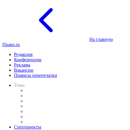
На главную
Право.ru
Редакция
Конференции
Реклама
Вакансии
Правила перепечатки
Темы
Практика
Законодательство
Процесс
Исследования
Рынок юридических услуг
Юридическое сообщество
Важнейшие правовые темы в прессе
Спецпроекты