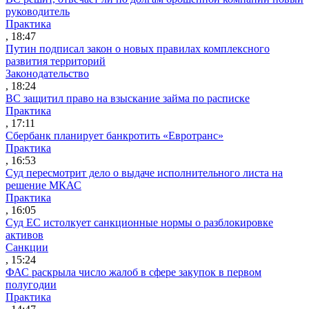
руководитель
Практика
, 18:47
Путин подписал закон о новых правилах комплексного
развития территорий
Законодательство
, 18:24
ВС защитил право на взыскание займа по расписке
Практика
, 17:11
Сбербанк планирует банкротить «Евротранс»
Практика
, 16:53
Суд пересмотрит дело о выдаче исполнительного листа на
решение МКАС
Практика
, 16:05
Суд ЕС истолкует санкционные нормы о разблокировке
активов
Санкции
, 15:24
ФАС раскрыла число жалоб в сфере закупок в первом
полугодии
Практика