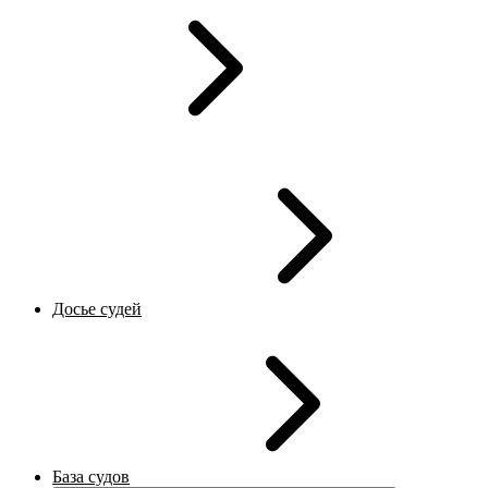
Досье судей
База судов