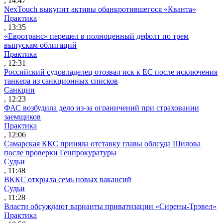
, 14:47
NexTouch выкупит активы обанкротившегося «Кванта»
Практика
, 13:35
«Евротранс» перешел в полноценный дефолт по трем
выпускам облигаций
Практика
, 12:31
Российский судовладелец отозвал иск к ЕС после исключения
танкера из санкционных списков
Санкции
, 12:23
ФАС возбудила дело из-за ограничений при страховании
заемщиков
Практика
, 12:06
Самарская ККС приняла отставку главы облсуда Шилова
после проверки Генпрокуратуры
Судьи
, 11:48
ВККС открыла семь новых вакансий
Судьи
, 11:28
Власти обсуждают варианты приватизации «Сирены-Трэвел»
Практика