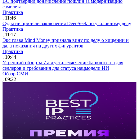
ВС подтвердил доначисление пошлин за модернизацию
самолета
Практика
, 11:46
Суды не приняли заключения DeepSeek по уголовному делу
Практика
, 11:17
Экс-глава Mind Money признала вину по делу о хищении и
дала показания на других фигурантов
Практика
, 10:44
Утренний обзор за 7 августа: смягчение банкротства для
селлеров и требования для статуса нацмодели ИИ
Обзор СМИ
, 09:22