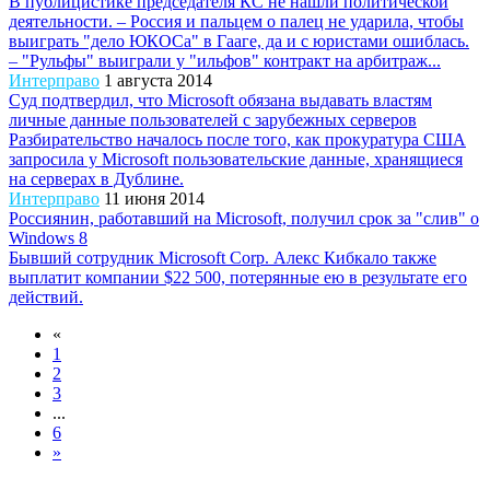
В публицистике председателя КС не нашли политической
деятельности. – Россия и пальцем о палец не ударила, чтобы
выиграть "дело ЮКОСа" в Гааге, да и с юристами ошиблась.
– "Рульфы" выиграли у "ильфов" контракт на арбитраж...
Интерправо
1 августа 2014
Суд подтвердил, что Microsoft обязана выдавать властям
личные данные пользователей с зарубежных серверов
Разбирательство началось после того, как прокуратура США
запросила у Microsoft пользовательские данные, хранящиеся
на серверах в Дублине.
Интерправо
11 июня 2014
Россиянин, работавший на Microsoft, получил срок за "слив" о
Windows 8
Бывший сотрудник Microsoft Corp. Алекс Кибкало также
выплатит компании $22 500, потерянные ею в результате его
действий.
«
1
2
3
...
6
»