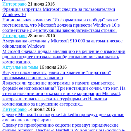
Интерправо
21 июля 2016
Франция запретила Microsoft следить за пользователями
Windows 10
Национальная комиссия "Информатика и свобода" также
постановила, что Microsoft должна привести Windows 10 в
соответствие с действующим законодательством страны.
Интерправо
28 июня 2016
Американка отсудила у Microsoft $10 000 за автоматическое
обновление Windows
Microsoft сначала подала апелляцию на решение о взыскании,
однако позднее отозвала жалобу, согласившись выплатить
компенсацию.
Актуальные темы
16 июня 2016
Все, что плохо лежит: равно ли хранение "пиратской"
программы ее использованию
Является ли хранение программы в памяти компьютера
формой ее использования? Три инстанции сочли, что нет. На
этом основании они отказали в иске корпорации Microsoft,
которая пыталась взыскать с турфирмы из Нальчика
компенсацию за нарушение авторских...
Интерправо
14 июня 2016
Сделку Microsoft по покупке LinkedIn проведут две крупные
американские юрфирмы
Сделку по приобретению соцсети проведут юридические
фирмы Simpson Thacher & Bartlett и Wilson Sonsini Goodrich &