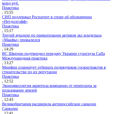
млрд руб.
Практика
, 15:55
СИП поддержал Роспатент в споре об обозначении
«Нетдолгофф»
Практика
, 15:17
Третий аукцион по приватизации активов экс-владельца
«Макфы» провалился
Практика
, 14:29
ВС Швеции подтвердил передачу Украине сухогруза Caffa
Международная практика
, 13:27
Минфин планирует отбирать подрядчиков госконтрактов в
строительстве по их репутации
Практика
, 12:52
Экономколлегия защитила компанию от переплаты за
пользование землей
Практика
, 12:43
Великобритания расширила антироссийские санкции
Санкции
, 12:41