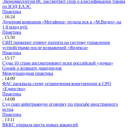
Экономколлегия ВС рассмотрит спор о классификации товара
по ВЭД ЕАЭС
Практика
, 16:24
Дочерняя компания «Мегафона» подала иск к «М.Видео» на
1,8 млрд руб.
Практика
, 15:50
СИП проверит отмену патента на систему управления
устройствами после возражений «Яндекса»
Практика
, 15:17
Суды 10 стран рассматривают иски российской «дочки»
Google о возврате дивидендов
Международная практика
, 14:09
ФАС раскрыла схему ограничения конкуренции в СРО
«Единство»
Практика
, 14:08
Суд снял арбитражную оговорку по просьбе иностранного
истца
Практика
, 13:11
ВККС открыла шесть новых вакансий