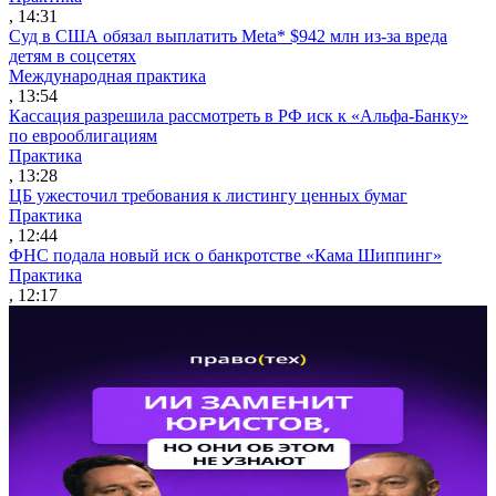
, 14:31
Суд в США обязал выплатить Meta* $942 млн из-за вреда
детям в соцсетях
Международная практика
, 13:54
Кассация разрешила рассмотреть в РФ иск к «Альфа-Банку»
по еврооблигациям
Практика
, 13:28
ЦБ ужесточил требования к листингу ценных бумаг
Практика
, 12:44
ФНС подала новый иск о банкротстве «Кама Шиппинг»
Практика
, 12:17