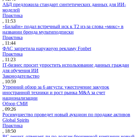
АБД предложила стандарт синтетических данных для ИИ-
моделей
Практика
, 11:53
«Билайн» подал встречный иск к Т2 из-за слова «микс» в
названии бренда мультиподписки
Практика
, 11:44
ФАС запретила наружную рекламу Fonbet
Практика
, 11:23
IT-бизнес просит упростить использование данных граждан
для обучения ИИ
Законодательство
, 10:59
Утренний обзор за 6 августа: ужесточение закупок
иностранной техники и рост рынка M&A за счет
национализации
Обзор СМИ
, 09:26
Росимущество проведет новый аукцион по продаже активов
Global Spirits
Практика
, 18:50
ВС решит, отвечает ли по долгам брошенной компании новый