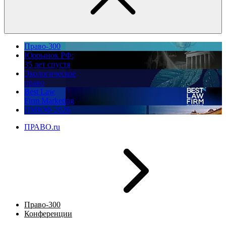
Право-300
Юррынок РФ:
35 лет спустя
Экологическое
право
Best Law
Firm Marketing
ПМЮФ 2026
ПРАВО.ru
Право-300
Конференции