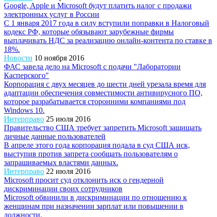
Google, Apple и Microsoft будут платить налог с продажи
электронных услуг в России
С 1 января 2017 года в силу вступили поправки в Налоговый
кодекс РФ, которые обязывают зарубежные фирмы
выплачивать НДС за реализацию онлайн-контента по ставке в
18%.
Новости
10 ноября 2016
ФАС завела дело на Microsoft с подачи "Лаборатории
Касперского"
Корпорация с двух месяцев до шести дней урезала время для
адаптации обеспечения совместимости антивирусного ПО,
которое разрабатывается сторонними компаниями под
Windows 10.
Интерправо
25 июля 2016
Правительство США требует запретить Microsoft защищать
личные данные пользователей
В апреле этого года корпорация подала в суд США иск,
выступив против запрета сообщать пользователям о
запрашиваемых властями данных.
Интерправо
22 июля 2016
Microsoft просит суд отклонить иск о гендерной
дискриминации своих сотрудников
Microsoft обвинили в дискриминации по отношению к
женщинам при назначении зарплат или повышении в
должности.