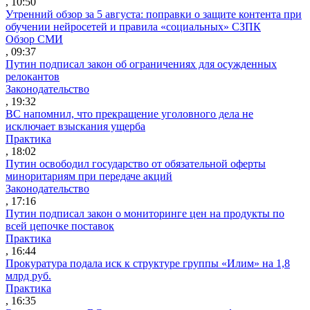
, 10:50
Утренний обзор за 5 августа: поправки о защите контента при
обучении нейросетей и правила «социальных» СЗПК
Обзор СМИ
, 09:37
Путин подписал закон об ограничениях для осужденных
релокантов
Законодательство
, 19:32
ВС напомнил, что прекращение уголовного дела не
исключает взыскания ущерба
Практика
, 18:02
Путин освободил государство от обязательной оферты
миноритариям при передаче акций
Законодательство
, 17:16
Путин подписал закон о мониторинге цен на продукты по
всей цепочке поставок
Практика
, 16:44
Прокуратура подала иск к структуре группы «Илим» на 1,8
млрд руб.
Практика
, 16:35