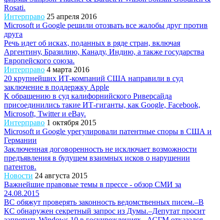
Rosati.
Интерправо
25 апреля 2016
Microsoft и Google решили отозвать все жалобы друг против
друга
Речь идет об исках, поданных в ряде стран, включая
Аргентину, Бразилию, Канаду, Индию, а также государства
Европейского союза.
Интерправо
4 марта 2016
20 крупнейших ИТ-компаний США направили в суд
заключение в поддержку Apple
К обращению в суд калифорнийского Риверсайда
присоединились такие ИТ-гиганты, как Google, Facebook,
Microsoft, Twitter и eBay.
Интерправо
1 октября 2015
Microsoft и Google урегулировали патентные споры в США и
Германии
Заключенная договоренность не исключает возможности
предъявления в будущем взаимных исков о нарушении
патентов.
Новости
24 августа 2015
Важнейшие правовые темы в прессе - обзор СМИ за
24.08.2015
ВС обяжут проверять законность ведомственных писем.–В
КС обнаружен секретный запрос из Думы.–Депутат просит
запретить Windows 10 в госучреждениях.–АСГМ отказался