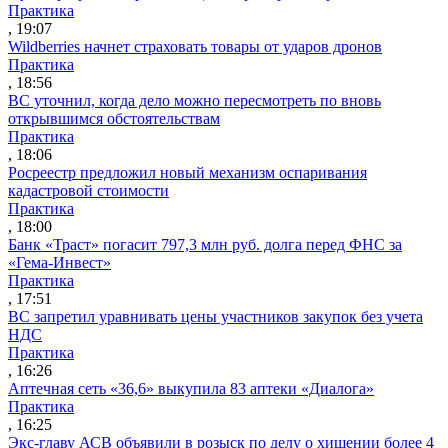
Практика
, 19:07
Wildberries начнет страховать товары от ударов дронов
Практика
, 18:56
ВС уточнил, когда дело можно пересмотреть по вновь
открывшимся обстоятельствам
Практика
, 18:06
Росреестр предложил новый механизм оспаривания
кадастровой стоимости
Практика
, 18:00
Банк «Траст» погасит 797,3 млн руб. долга перед ФНС за
«Гема-Инвест»
Практика
, 17:51
ВС запретил уравнивать цены участников закупок без учета
НДС
Практика
, 16:26
Аптечная сеть «36,6» выкупила 83 аптеки «Диалога»
Практика
, 16:25
Экс-главу АСВ объявили в розыск по делу о хищении более 4