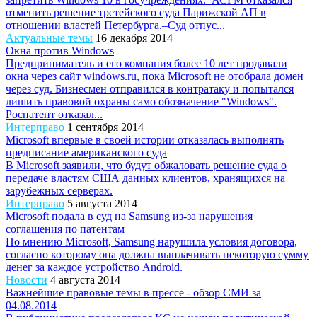
отменить решение третейского суда Парижской АП в
отношении властей Петербурга.–Суд отпус...
Актуальные темы
16 декабря 2014
Окна против Windows
Предприниматель и его компания более 10 лет продавали
окна через сайт windows.ru, пока Microsoft не отобрала домен
через суд. Бизнесмен отправился в контратаку и попытался
лишить правовой охраны само обозначение "Windows".
Роспатент отказал...
Интерправо
1 сентября 2014
Microsoft впервые в своей истории отказалась выполнять
предписание американского суда
В Microsoft заявили, что будут обжаловать решение суда о
передаче властям США данных клиентов, хранящихся на
зарубежных серверах.
Интерправо
5 августа 2014
Microsoft подала в суд на Samsung из-за нарушения
соглашения по патентам
По мнению Microsoft, Samsung нарушила условия договора,
согласно которому она должна выплачивать некоторую сумму
денег за каждое устройство Android.
Новости
4 августа 2014
Важнейшие правовые темы в прессе - обзор СМИ за
04.08.2014