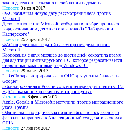
законодательства, сказано в сообщении ведомства.
Новости
8 июня 2017
ФАС назначила новую дату рассмотрения дела против
Microsoft
Дело в отношении Microsoft возбудили в ноябре прошлого
года, основанием для этого стала жалоба "Лаборатории
Касперского".
Новости
25 апреля 2017
ФАС определилась с датой рассмотрения дела против
Microsoft
Корпорация с двух месяцев до шести дней сократила время
для адаптации антивирусного ПО, которое разрабатывается
сторонними компаниями, под Windows 10.
Новости
29 марта 2017
LinkedIn зарегистрировалась в ФНС для уплаты "налога на
Google"
Заблокированная в России соцсеть теперь будет платить 18%
НДС с оказанных россиянам интернет-услуг.
Интерправо
6 февраля 2017
Apple, Google и Microsoft выступили против миграционного
указа Трампа
Официальная юридическая позиция была в воскресенье, 5
февраля, направлена в Апелляционный суд девятого округа
США.
Новости
27 января 2017