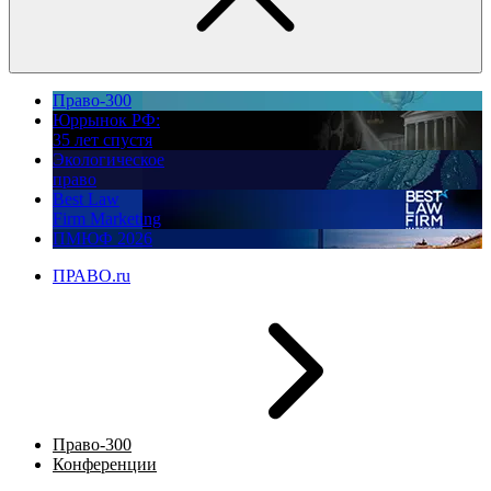
Право-300
Юррынок РФ:
35 лет спустя
Экологическое
право
Best Law
Firm Marketing
ПМЮФ 2026
ПРАВО.ru
Право-300
Конференции