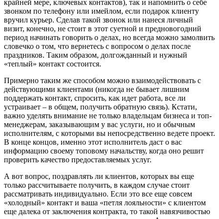
крайней мере, ключевых контактов), так и напомнить о себе
звонком по телефону или имейлом, если подарок клиенту
вручил курьер. Сделав такой звонок или нанеся личный
визит, конечно, не стоит в этот суетной и предновогодний
период начинать говорить о делах, но всегда можно замолвить
словечко о том, что вернетесь с вопросом о делах после
праздников. Таким образом, долгожданный и нужный
«теплый» контакт состоится.
Примерно таким же способом можно взаимодействовать с
действующими клиентами (никогда не бывает лишним
поддержать контакт, спросить, как идет работа, все ли
устраивает – в общем, получить обратную связь). Кстати,
важно уделять внимание не только владельцам бизнеса и топ-
менеджерам, заказывающим у вас услуги, но и обычным
исполнителям, с которыми вы непосредственно ведете проект.
В конце концов, именно этот исполнитель даст о вас
информацию своему топовому начальству, когда оно решит
проверить качество предоставляемых услуг.
А вот вопрос, поздравлять ли клиентов, которых вы еще
только рассчитываете получить, в каждом случае стоит
рассматривать индивидуально. Если это все еще совсем
«холодный» контакт и ваша «петля лояльности» с клиентом
еще далека от заключения контракта, то такой навязчивостью