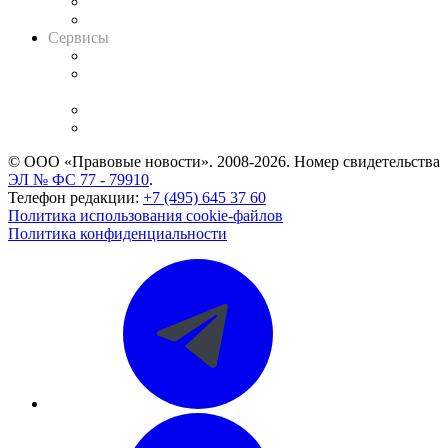
RSS лента новостей
Вакансии для юристов
Сервисы
Справочно-правовая система
Casebook: мониторинг дел
и компаний
Caselook: поиск и анализ практики
CASE.ONE: управление юридической службой
© ООО «Правовые новости». 2008-2026.
Номер свидетельства
ЭЛ № ФС 77 - 79910
.
Телефон редакции:
+7 (495) 645 37 60
Политика использования cookie-файлов
Политика конфиденциальности