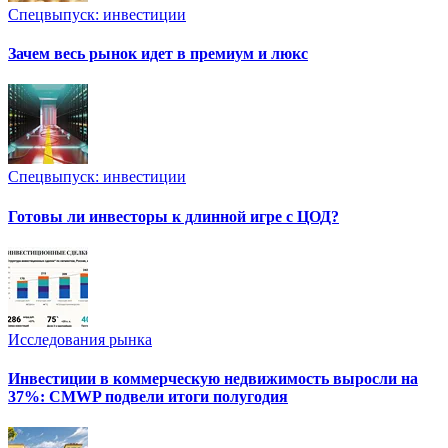
Спецвыпуск: инвестиции
Зачем весь рынок идет в премиум и люкс
Спецвыпуск: инвестиции
Готовы ли инвесторы к длинной игре с ЦОД?
Исследования рынка
Инвестиции в коммерческую недвижимость выросли на
37%: CMWP подвели итоги полугодия