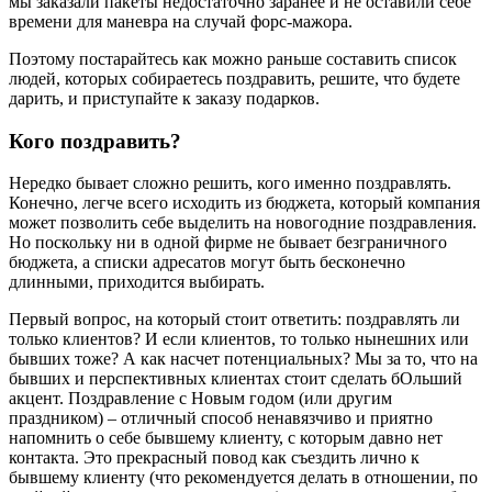
мы заказали пакеты недостаточно заранее и не оставили себе
времени для маневра на случай форс-мажора.
Поэтому постарайтесь как можно раньше составить список
людей, которых собираетесь поздравить, решите, что будете
дарить, и приступайте к заказу подарков.
Кого поздравить?
Нередко бывает сложно решить, кого именно поздравлять.
Конечно, легче всего исходить из бюджета, который компания
может позволить себе выделить на новогодние поздравления.
Но поскольку ни в одной фирме не бывает безграничного
бюджета, а списки адресатов могут быть бесконечно
длинными, приходится выбирать.
Первый вопрос, на который стоит ответить: поздравлять ли
только клиентов? И если клиентов, то только нынешних или
бывших тоже? А как насчет потенциальных? Мы за то, что на
бывших и перспективных клиентах стоит сделать бОльший
акцент. Поздравление с Новым годом (или другим
праздником) – отличный способ ненавязчиво и приятно
напомнить о себе бывшему клиенту, с которым давно нет
контакта. Это прекрасный повод как съездить лично к
бывшему клиенту (что рекомендуется делать в отношении, по