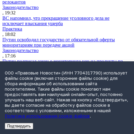
релокантов
Законодательство
, 19:32
ВС напомнил, что прекращение уголовного дела не
исключает взыскания ущерба
Практика
, 18:02
Путин освободил государство от обязательной оферты
миноритариям при передаче акций
Законодательство
, 17:16
Путин подписал закон о мониторинге цен на продукты по
всей цепочке поставок
Практика
ООО «Правовые Новости» (ИНН 7704317790) использует
, 16:44
файлы cookie (включая сторонние файлы cookie) для
Прокуратура подала иск к структуре группы «Илим» на 1,8
сбора информации об использовании сайта
млрд руб.
посетителями. Такие файлы cookie помогают нам
Практика
предоставлять вам наилучший онлайн-опыт, постоянно
, 16:35
улучшать наш веб-сайт. Нажав на кнопку «Подтвердить»,
Экономколлегия ВС рассмотрит спор о классификации товара
вы даете согласие на обработку файлов cookie в
по ВЭД ЕАЭС
соответствии с условиями, изложенными в нашей
Практика
Политике использования cookie-файлов
.
, 16:24
Дочерняя компания «Мегафона» подала иск к «М.Видео» на
Подтвердить
Реклама
Адвокатское бюро Санкт-Петербурга «Вертикаль» ИНН 7841290773
Реклама
ООО "Право.ру" ИНН: 7704835288
1,8 млрд руб.