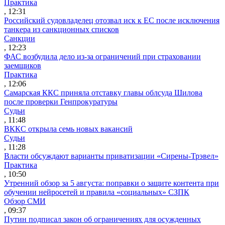
Практика
, 12:31
Российский судовладелец отозвал иск к ЕС после исключения
танкера из санкционных списков
Санкции
, 12:23
ФАС возбудила дело из-за ограничений при страховании
заемщиков
Практика
, 12:06
Самарская ККС приняла отставку главы облсуда Шилова
после проверки Генпрокуратуры
Судьи
, 11:48
ВККС открыла семь новых вакансий
Судьи
, 11:28
Власти обсуждают варианты приватизации «Сирены-Трэвел»
Практика
, 10:50
Утренний обзор за 5 августа: поправки о защите контента при
обучении нейросетей и правила «социальных» СЗПК
Обзор СМИ
, 09:37
Путин подписал закон об ограничениях для осужденных