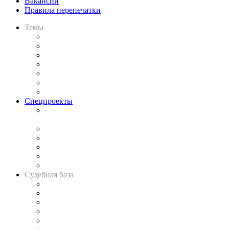
Вакансии
Правила перепечатки
Темы
Практика
Законодательство
Процесс
Исследования
Рынок юридических услуг
Юридическое сообщество
Важнейшие правовые темы в прессе
Спецпроекты
Подкаст «В здравом уме
и твёрдой памяти»
Legal Design
Банкротная панорама
Советы для литигаторов
Сговоры на торгах
Авто
Судебная база
Картотека арбитражных дел
Решения арбитражных судов
Календарь рассмотрения арбитражных дел
Досье судей
Информация о судах