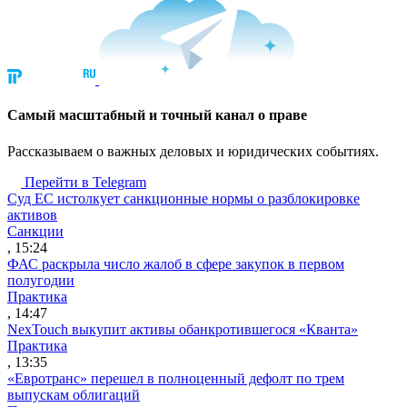
Cамый масштабный и точный канал о праве
Рассказываем о важных деловых и юридических событиях.
Перейти в Telegram
Суд ЕС истолкует санкционные нормы о разблокировке
активов
Санкции
, 15:24
ФАС раскрыла число жалоб в сфере закупок в первом
полугодии
Практика
, 14:47
NexTouch выкупит активы обанкротившегося «Кванта»
Практика
, 13:35
«Евротранс» перешел в полноценный дефолт по трем
выпускам облигаций