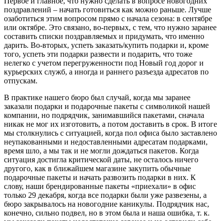
Первое и главное, что нужно сделать в вопросе новогодних
поздравлений – начать готовиться как можно раньше. Лучше
озаботиться этим вопросом прямо с начала сезона: в сентябре
или октябре. Это связано, во-первых, с тем, что нужно заранее
составить списки поздравляемых и придумать, что именно
дарить. Во-вторых, успеть заказать/купить подарки и, кроме
того, успеть эти подарки развести и подарить, что тоже
нелегко с учетом перегруженности под Новый год дорог и
курьерских служб, а иногда и раннего разъезда адресатов по
отпускам.
В практике нашего бюро был случай, когда мы заранее
заказали подарки и подарочные пакеты с символикой нашей
компании, но подрядчик, занимавшийся пакетами, сначала
никак не мог их изготовить, а потом доставить в срок. В итоге
мы столкнулись с ситуацией, когда пол офиса было заставлено
неупакованными и недоставленными адресатам подарками,
время шло, а мы так и не могли дождаться пакетов. Когда
ситуация достигла критической даты, не осталось ничего
другого, как в ближайшем магазине закупить обычные
подарочные пакеты и начать развозить подарки в них. К
слову, наши брендированные пакеты «приехали» в офис
только 29 декабря, когда все подарки были уже развезены, а
бюро закрывалось на новогодние каникулы. Подрядчик нас,
конечно, сильно подвел, но в этом была и наша ошибка, т. к.