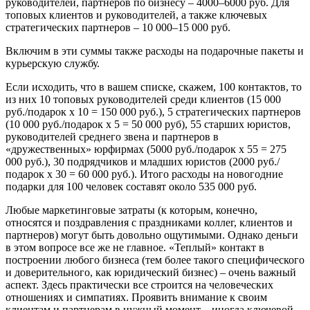
руководителей, партнеров по бизнесу – 4000–6000 руб. Для
топовых клиентов и руководителей, а также ключевых
стратегических партнеров – 10 000–15 000 руб.
Включим в эти суммы также расходы на подарочные пакеты и
курьерскую службу.
Если исходить, что в вашем списке, скажем, 100 контактов, то
из них 10 топовых руководителей среди клиентов (15 000
руб./подарок х 10 = 150 000 руб.), 5 стратегических партнеров
(10 000 руб./подарок х 5 = 50 000 руб), 55 старших юристов,
руководителей среднего звена и партнеров в
«дружественных» юрфирмах (5000 руб./подарок х 55 = 275
000 руб.), 30 подрядчиков и младших юристов (2000 руб./
подарок х 30 = 60 000 руб.). Итого расходы на новогодние
подарки для 100 человек составят около 535 000 руб.
Любые маркетинговые затраты (к которым, конечно,
относятся и поздравления с праздниками коллег, клиентов и
партнеров) могут быть довольно ощутимыми. Однако деньги
в этом вопросе все же не главное. «Теплый» контакт в
построении любого бизнеса (тем более такого специфического
и доверительного, как юридический бизнес) – очень важный
аспект. Здесь практически все строится на человеческих
отношениях и симпатиях. Проявить внимание к своим
клиентам и партнерам в нужный момент – иногда ключевой