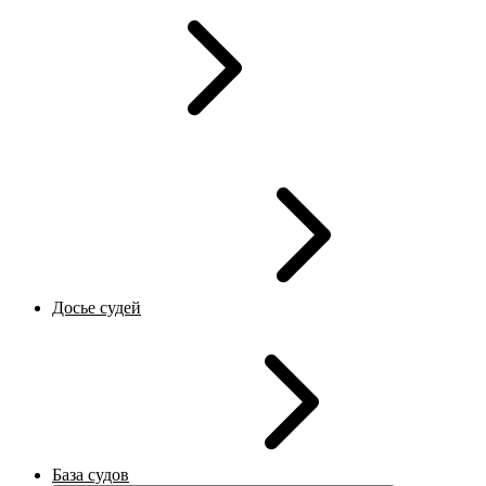
Досье судей
База судов