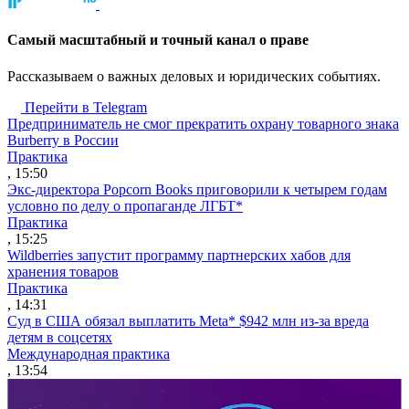
Cамый масштабный и точный канал о праве
Рассказываем о важных деловых и юридических событиях.
Перейти в Telegram
Предприниматель не смог прекратить охрану товарного знака
Burberry в России
Практика
, 15:50
Экс-директора Popcorn Books приговорили к четырем годам
условно по делу о пропаганде ЛГБТ*
Практика
, 15:25
Wildberries запустит программу партнерских хабов для
хранения товаров
Практика
, 14:31
Суд в США обязал выплатить Meta* $942 млн из-за вреда
детям в соцсетях
Международная практика
, 13:54