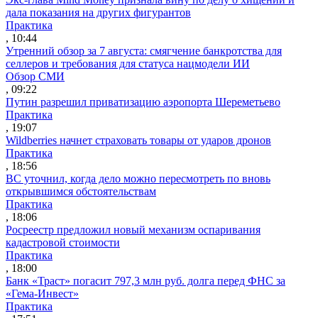
дала показания на других фигурантов
Практика
, 10:44
Утренний обзор за 7 августа: смягчение банкротства для
селлеров и требования для статуса нацмодели ИИ
Обзор СМИ
, 09:22
Путин разрешил приватизацию аэропорта Шереметьево
Практика
, 19:07
Wildberries начнет страховать товары от ударов дронов
Практика
, 18:56
ВС уточнил, когда дело можно пересмотреть по вновь
открывшимся обстоятельствам
Практика
, 18:06
Росреестр предложил новый механизм оспаривания
кадастровой стоимости
Практика
, 18:00
Банк «Траст» погасит 797,3 млн руб. долга перед ФНС за
«Гема-Инвест»
Практика