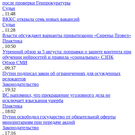
после проверки Генпрокуратуры
Судьи
, 11:48
ВККС открыла семь новых вакансий
Судьи
, 11:28
Власти обсуждают варианты приватизации «Сирены-Трэвел»
Практика
, 10:50
Утренний обзор за 5 августа: поправки о защите контента при
обучении нейросетей и правила «социальных» СЗПК
Обзор СМИ
, 09:37
Путин подписал закон об ограничениях для осужденных
релокантов
Законодательство
, 19:32
ВС напомнил, что прекращение уголовного дела не
исключает взыскания ущерба
Практика
, 18:02
Путин освободил государство от обязательной оферты
миноритариям при передаче акций
Законодательство
, 17:16