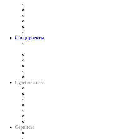
Законодательство
Процесс
Исследования
Рынок юридических услуг
Юридическое сообщество
Важнейшие правовые темы в прессе
Спецпроекты
Подкаст «В здравом уме
и твёрдой памяти»
Legal Design
Банкротная панорама
Советы для литигаторов
Сговоры на торгах
Авто
Судебная база
Картотека арбитражных дел
Решения арбитражных судов
Календарь рассмотрения арбитражных дел
Досье судей
Информация о судах
RSS лента новостей
Вакансии для юристов
Сервисы
Справочно-правовая система
Casebook: мониторинг дел