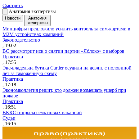
Смотреть
Анатомия экспертизы
Новости
Анатомия
экспертизы
Минцифры предложило усилить контроль за сим-картами в
M2M-устройствах компаний
Законодательство
, 19:02
ВС рассмотрит иск о снятии партии «Яблоко» с выборов
Практика
, 17:55
Экс-владельца бутика Cartier осудили на девять с половиной
лет за таможенную схему
Практика
, 17:18
Экономколлегия решит, кто должен возмещать ущерб при
пожаре
Практика
, 16:51
ВККС открыла семь новых вакансий
Судьи
, 16:15