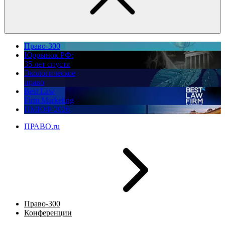
Право-300
Юррынок РФ:
35 лет спустя
Экологическое
право
Best Law
Firm Marketing
ПМЮФ 2026
ПРАВО.ru
Право-300
Конференции