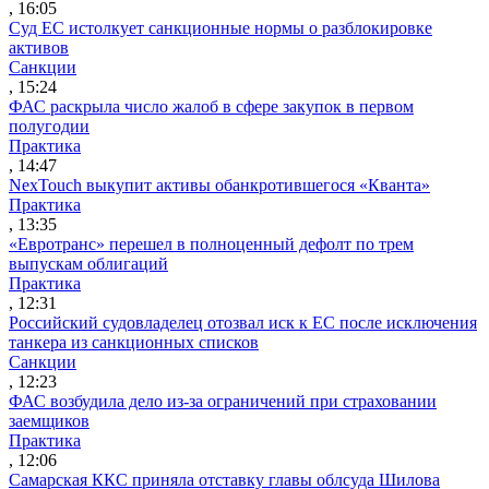
, 16:05
Суд ЕС истолкует санкционные нормы о разблокировке
активов
Санкции
, 15:24
ФАС раскрыла число жалоб в сфере закупок в первом
полугодии
Практика
, 14:47
NexTouch выкупит активы обанкротившегося «Кванта»
Практика
, 13:35
«Евротранс» перешел в полноценный дефолт по трем
выпускам облигаций
Практика
, 12:31
Российский судовладелец отозвал иск к ЕС после исключения
танкера из санкционных списков
Санкции
, 12:23
ФАС возбудила дело из-за ограничений при страховании
заемщиков
Практика
, 12:06
Самарская ККС приняла отставку главы облсуда Шилова