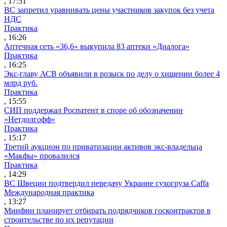
, 17:51
ВС запретил уравнивать цены участников закупок без учета
НДС
Практика
, 16:26
Аптечная сеть «36,6» выкупила 83 аптеки «Диалога»
Практика
, 16:25
Экс-главу АСВ объявили в розыск по делу о хищении более 4
млрд руб.
Практика
, 15:55
СИП поддержал Роспатент в споре об обозначении
«Нетдолгофф»
Практика
, 15:17
Третий аукцион по приватизации активов экс-владельца
«Макфы» провалился
Практика
, 14:29
ВС Швеции подтвердил передачу Украине сухогруза Caffa
Международная практика
, 13:27
Минфин планирует отбирать подрядчиков госконтрактов в
строительстве по их репутации