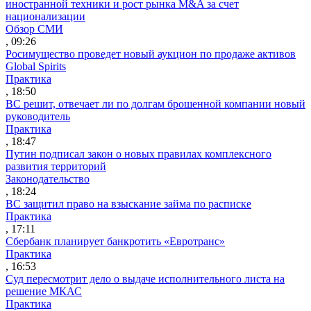
иностранной техники и рост рынка M&A за счет
национализации
Обзор СМИ
, 09:26
Росимущество проведет новый аукцион по продаже активов
Global Spirits
Практика
, 18:50
ВС решит, отвечает ли по долгам брошенной компании новый
руководитель
Практика
, 18:47
Путин подписал закон о новых правилах комплексного
развития территорий
Законодательство
, 18:24
ВС защитил право на взыскание займа по расписке
Практика
, 17:11
Сбербанк планирует банкротить «Евротранс»
Практика
, 16:53
Суд пересмотрит дело о выдаче исполнительного листа на
решение МКАС
Практика