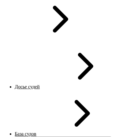
Досье судей
База судов