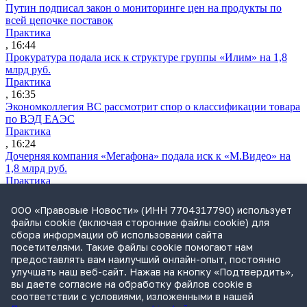
Путин подписал закон о мониторинге цен на продукты по
всей цепочке поставок
Практика
, 16:44
Прокуратура подала иск к структуре группы «Илим» на 1,8
млрд руб.
Практика
, 16:35
Экономколлегия ВС рассмотрит спор о классификации товара
по ВЭД ЕАЭС
Практика
, 16:24
Дочерняя компания «Мегафона» подала иск к «М.Видео» на
1,8 млрд руб.
Практика
, 15:50
СИП проверит отмену патента на систему управления
ООО «Правовые Новости» (ИНН 7704317790) использует
устройствами после возражений «Яндекса»
файлы cookie (включая сторонние файлы cookie) для
Практика
сбора информации об использовании сайта
, 15:17
посетителями. Такие файлы cookie помогают нам
Суды 10 стран рассматривают иски российской «дочки»
предоставлять вам наилучший онлайн-опыт, постоянно
Google о возврате дивидендов
улучшать наш веб-сайт. Нажав на кнопку «Подтвердить»,
Международная практика
вы даете согласие на обработку файлов cookie в
, 14:09
соответствии с условиями, изложенными в нашей