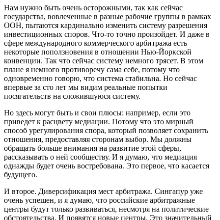
Нам нужно быть очень осторожными, так как сейчас
государства, вовлеченные в разные рабочие группы в рамках
ООН, пытаются кардинально изменить систему разрешения
инвестиционных споров. Что-то точно произойдет. И даже в
сфере международного коммерческого арбитража есть
некоторые поползновения в отношении Нью-Йоркской
конвенции. Так что сейчас систему немного трясет. В этом
плане я немного противоречу сама себе, потому что
одновременно говорю, что система стабильна. Но сейчас
впервые за сто лет мы видим реальные попытки
посягательств на сложившуюся систему.
Но здесь могут быть и свои плюсы: например, если это
приведет к расцвету медиации. Потому что это мирный
способ урегулирования спора, который позволяет сохранить
отношения, предоставляя сторонам выбор. Мы должны
обращать больше внимания на развитие этой сферы,
рассказывать о ней сообществу. И я думаю, что медиация
однажды будет очень востребована. Это первое, что касается
будущего.
И второе. Диверсификация мест арбитража. Сингапур уже
очень успешен, и я думаю, что российские арбитражные
центры будут только развиваться, несмотря на политические
обстоятельства. И появятся новые центры. Это значительный