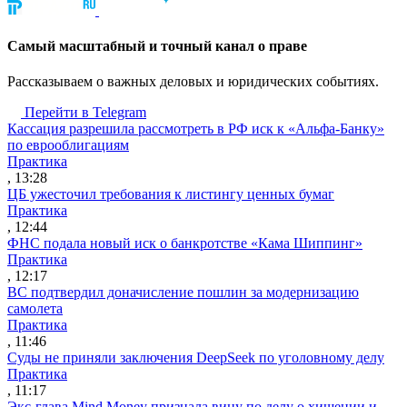
Cамый масштабный и точный канал о праве
Рассказываем о важных деловых и юридических событиях.
Перейти в Telegram
Кассация разрешила рассмотреть в РФ иск к «Альфа-Банку»
по еврооблигациям
Практика
, 13:28
ЦБ ужесточил требования к листингу ценных бумаг
Практика
, 12:44
ФНС подала новый иск о банкротстве «Кама Шиппинг»
Практика
, 12:17
ВС подтвердил доначисление пошлин за модернизацию
самолета
Практика
, 11:46
Суды не приняли заключения DeepSeek по уголовному делу
Практика
, 11:17
Экс-глава Mind Money признала вину по делу о хищении и