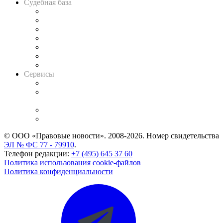
Судебная база
Картотека арбитражных дел
Решения арбитражных судов
Календарь рассмотрения арбитражных дел
Досье судей
Информация о судах
RSS лента новостей
Вакансии для юристов
Сервисы
Справочно-правовая система
Casebook: мониторинг дел
и компаний
Caselook: поиск и анализ практики
CASE.ONE: управление юридической службой
© ООО «Правовые новости». 2008-2026.
Номер свидетельства
ЭЛ № ФС 77 - 79910
.
Телефон редакции:
+7 (495) 645 37 60
Политика использования cookie-файлов
Политика конфиденциальности