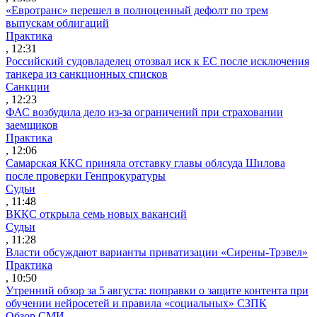
«Евротранс» перешел в полноценный дефолт по трем
выпускам облигаций
Практика
, 12:31
Российский судовладелец отозвал иск к ЕС после исключения
танкера из санкционных списков
Санкции
, 12:23
ФАС возбудила дело из-за ограничений при страховании
заемщиков
Практика
, 12:06
Самарская ККС приняла отставку главы облсуда Шилова
после проверки Генпрокуратуры
Судьи
, 11:48
ВККС открыла семь новых вакансий
Судьи
, 11:28
Власти обсуждают варианты приватизации «Сирены-Трэвел»
Практика
, 10:50
Утренний обзор за 5 августа: поправки о защите контента при
обучении нейросетей и правила «социальных» СЗПК
Обзор СМИ