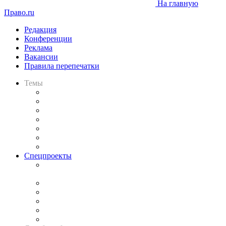
На главную
Право.ru
Редакция
Конференции
Реклама
Вакансии
Правила перепечатки
Темы
Практика
Законодательство
Процесс
Исследования
Рынок юридических услуг
Юридическое сообщество
Важнейшие правовые темы в прессе
Спецпроекты
Подкаст «В здравом уме
и твёрдой памяти»
Legal Design
Банкротная панорама
Советы для литигаторов
Сговоры на торгах
Авто