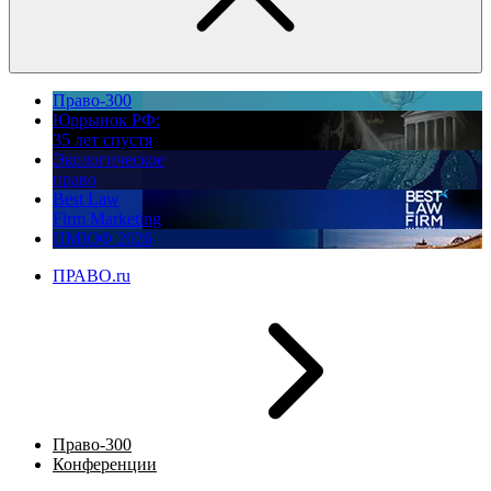
Право-300
Юррынок РФ:
35 лет спустя
Экологическое
право
Best Law
Firm Marketing
ПМЮФ 2026
ПРАВО.ru
Право-300
Конференции