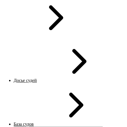
Досье судей
База судов