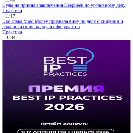
Суды не приняли заключения DeepSeek по уголовному делу
Практика
, 11:17
Экс-глава Mind Money признала вину по делу о хищении и
дала показания на других фигурантов
Практика
, 10:44