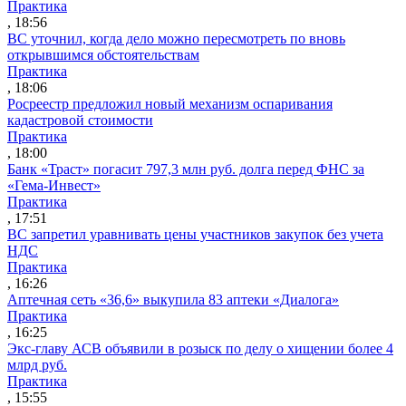
Практика
, 18:56
ВС уточнил, когда дело можно пересмотреть по вновь
открывшимся обстоятельствам
Практика
, 18:06
Росреестр предложил новый механизм оспаривания
кадастровой стоимости
Практика
, 18:00
Банк «Траст» погасит 797,3 млн руб. долга перед ФНС за
«Гема-Инвест»
Практика
, 17:51
ВС запретил уравнивать цены участников закупок без учета
НДС
Практика
, 16:26
Аптечная сеть «36,6» выкупила 83 аптеки «Диалога»
Практика
, 16:25
Экс-главу АСВ объявили в розыск по делу о хищении более 4
млрд руб.
Практика
, 15:55