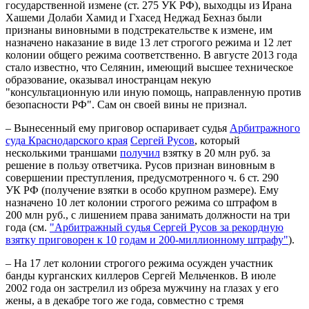
государственной измене (ст. 275 УК РФ), выходцы из Ирана
Хашеми Долаби Хамид и Гхасед Неджад Бехназ были
признаны виновными в подстрекательстве к измене, им
назначено наказание в виде 13 лет строгого режима и 12 лет
колонии общего режима соответственно. В августе 2013 года
стало известно, что Селянин, имеющий высшее техническое
образование, оказывал иностранцам некую
"консультационную или иную помощь, направленную против
безопасности РФ". Сам он своей вины не признал.
– Вынесенный ему приговор оспаривает судья
Арбитражного
суда Краснодарского края
Сергей Русов
, который
несколькими траншами
получил
взятку в 20 млн руб. за
решение в пользу ответчика. Русов признан виновным в
совершении преступления, предусмотренного ч. 6 ст. 290
УК РФ (получение взятки в особо крупном размере). Ему
назначено 10 лет колонии строгого режима со штрафом в
200 млн руб., с лишением права занимать должности на три
года (см.
"Арбитражный судья Сергей Русов за рекордную
взятку приговорен к 10
годам и 200-миллионному штрафу"
).
– На 17 лет колонии строгого режима осужден участник
банды курганских киллеров Сергей Мельченков. В июле
2002 года он застрелил из обреза мужчину на глазах у его
жены, а в декабре того же года, совместно с тремя