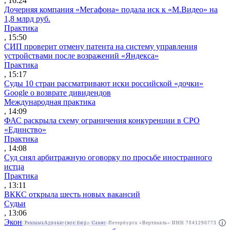
, 16:24
Дочерняя компания «Мегафона» подала иск к «М.Видео» на
1,8 млрд руб.
Практика
, 15:50
СИП проверит отмену патента на систему управления
устройствами после возражений «Яндекса»
Практика
, 15:17
Суды 10 стран рассматривают иски российской «дочки»
Google о возврате дивидендов
Международная практика
, 14:09
ФАС раскрыла схему ограничения конкуренции в СРО
«Единство»
Практика
, 14:08
Суд снял арбитражную оговорку по просьбе иностранного
истца
Практика
, 13:11
ВККС открыла шесть новых вакансий
Судьи
, 13:06
Экономколлегия решит, можно ли уменьшить сумму гарантии
Реклама
Адвокатское бюро Санкт-Петербурга «Вертикаль» ИНН 7841290773
Реклама
АО"ПРАВО.РУ" ИНН: 7708095468