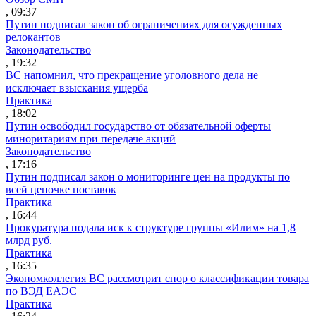
, 09:37
Путин подписал закон об ограничениях для осужденных
релокантов
Законодательство
, 19:32
ВС напомнил, что прекращение уголовного дела не
исключает взыскания ущерба
Практика
, 18:02
Путин освободил государство от обязательной оферты
миноритариям при передаче акций
Законодательство
, 17:16
Путин подписал закон о мониторинге цен на продукты по
всей цепочке поставок
Практика
, 16:44
Прокуратура подала иск к структуре группы «Илим» на 1,8
млрд руб.
Практика
, 16:35
Экономколлегия ВС рассмотрит спор о классификации товара
по ВЭД ЕАЭС
Практика