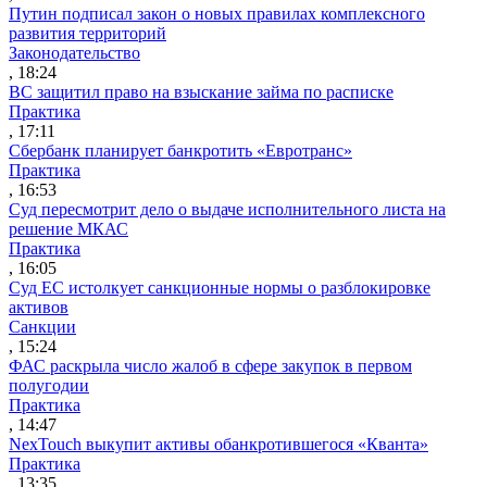
Путин подписал закон о новых правилах комплексного
развития территорий
Законодательство
, 18:24
ВС защитил право на взыскание займа по расписке
Практика
, 17:11
Сбербанк планирует банкротить «Евротранс»
Практика
, 16:53
Суд пересмотрит дело о выдаче исполнительного листа на
решение МКАС
Практика
, 16:05
Суд ЕС истолкует санкционные нормы о разблокировке
активов
Санкции
, 15:24
ФАС раскрыла число жалоб в сфере закупок в первом
полугодии
Практика
, 14:47
NexTouch выкупит активы обанкротившегося «Кванта»
Практика
, 13:35