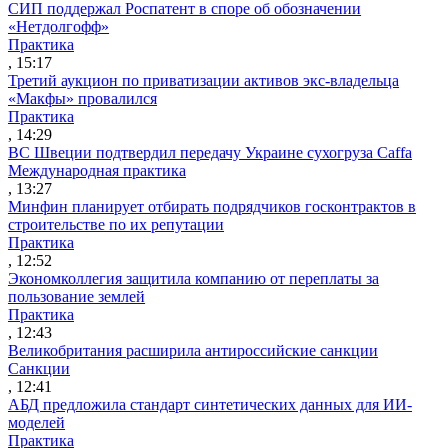
СИП поддержал Роспатент в споре об обозначении
«Нетдолгофф»
Практика
, 15:17
Третий аукцион по приватизации активов экс-владельца
«Макфы» провалился
Практика
, 14:29
ВС Швеции подтвердил передачу Украине сухогруза Caffa
Международная практика
, 13:27
Минфин планирует отбирать подрядчиков госконтрактов в
строительстве по их репутации
Практика
, 12:52
Экономколлегия защитила компанию от переплаты за
пользование землей
Практика
, 12:43
Великобритания расширила антироссийские санкции
Санкции
, 12:41
АБД предложила стандарт синтетических данных для ИИ-
моделей
Практика