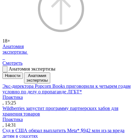
18+
Анатомия
экспертизы
Смотреть
Анатомия экспертизы
Новости
Анатомия
экспертизы
Экс-директора Popcorn Books приговорили к четырем годам
условно по делу о пропаганде ЛГБТ*
Практика
, 15:25
Wildberries запустит программу партнерских хабов для
хранения товаров
Практика
, 14:31
Суд в США обязал выплатить Meta* $942 млн из-за вреда
детям в соцсетях