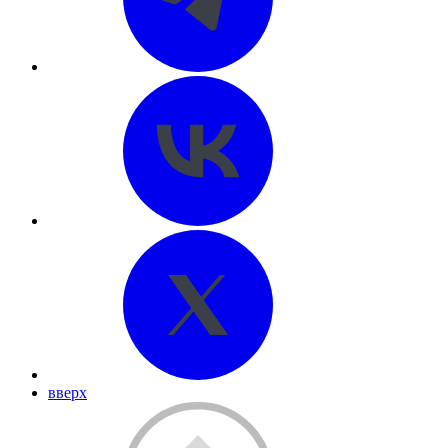
вверх