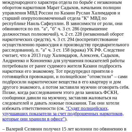
международного характера отдела по борьбе с незаконным
оборотом наркотиков Марат Садыхов, начальник полиции
управления МВД России по Казани Руслан Халимдаров и
старший оперуполномоченный отдела "К" МВД по
республике Наиль Сафиуллин. В зависимости от роли, они
обвиняются по пп. "а", "б" ч. 3 ст. 286 (превышение
должностных полномочий), ч. 2 ст. 228 (незаконный оборот
наркотических средств), ч. 3 ст. 294 (воспрепятствование
осуществлению правосудия и производству предварительного
расследования), п. "а" ч. 3 ст. 158 (кража) УК РФ. Следствие
считает, что в 2013 году Халимдаров, Алексеев, Садыхов,
Андриенко и Кононенко для улучшения показателей работы
потребовали от ранее судимого жителя Казани подбросить
наркотики его знакомому. Тот предупредил приятеля о
готовящейся провокации, и полицейские "отомстили" – сами
подбросили наркотические вещества в его квартиру и дом
другого знакомого, а потом заставили мужчин оговорить себя.
Позже, когда расследованием этого дела занялась ФСКН,
сообщники давили на мужчину, заставляя жаловаться на
следователей и давать ложные показания. Так они хотели
избежать ответственности (см.
"Судят полицейских,
улучшавших показатели за счет подброшенных наркотиков,
которые они хранили в офисе"
).
– Валерий Селянин получил 15 лет колонии по обвинению в