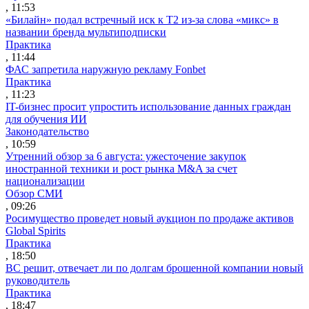
, 11:53
«Билайн» подал встречный иск к Т2 из-за слова «микс» в
названии бренда мультиподписки
Практика
, 11:44
ФАС запретила наружную рекламу Fonbet
Практика
, 11:23
IT-бизнес просит упростить использование данных граждан
для обучения ИИ
Законодательство
, 10:59
Утренний обзор за 6 августа: ужесточение закупок
иностранной техники и рост рынка M&A за счет
национализации
Обзор СМИ
, 09:26
Росимущество проведет новый аукцион по продаже активов
Global Spirits
Практика
, 18:50
ВС решит, отвечает ли по долгам брошенной компании новый
руководитель
Практика
, 18:47