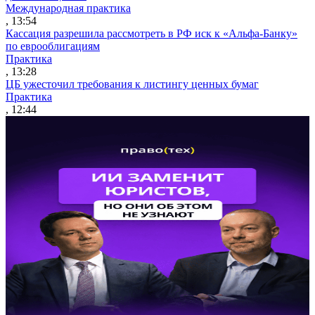
Международная практика
, 13:54
Кассация разрешила рассмотреть в РФ иск к «Альфа-Банку»
по еврооблигациям
Практика
, 13:28
ЦБ ужесточил требования к листингу ценных бумаг
Практика
, 12:44