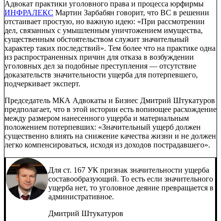
Адвокат практики уголовного права и процесса юрфирмы
ИНФРАЛЕКС
Мартин Зарбабян говорит, что ВС в решении
отстаивает простую, но важную идею: «При рассмотрении
дел, связанных с умышленным уничтожением имущества,
существенным обстоятельством служит значительный
характер таких последствий». Тем более что на практике одна
из распространенных причин для отказа в возбуждении
уголовных дел за подобные преступления — отсутствие
доказательств значительности ущерба для потерпевшего,
подчеркивает эксперт.
Председатель МКА
Адвокаты и Бизнес
Дмитрий Штукатуров
предполагает, что в этой истории есть вопиющее расхождение
между размером нанесенного ущерба и материальным
положением потерпевших: «Значительный ущерб должен
существенно влиять на снижение качества жизни и не должен
легко компенсироваться, исходя из доходов пострадавшего».
Для ст. 167 УК признак значительности ущерба
составообразующий. То есть если значительного
ущерба нет, то уголовное деяние превращается в
административное.
Дмитрий Штукатуров