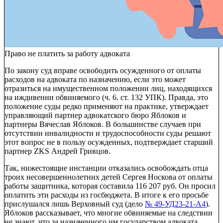
Право не платить за работу адвоката
По закону суд вправе освободить осужденного от оплаты
расходов на адвоката по назначению, если это может
отразиться на имущественном положении лиц, находящихся
на иждивении обвиняемого (ч. 6. ст. 132 УПК). Правда, это
положение суды редко применяют на практике, утверждает
управляющий партнер адвокатского бюро
Яблоков и
партнеры
Вячеслав Яблоков. В большинстве случаев при
отсутствии инвалидности и трудоспособности суды решают
этот вопрос не в пользу осужденных, подтверждает старший
партнер ZKS Андрей Гривцов.
Так, нижестоящие инстанции отказались освобождать отца
троих несовершеннолетних детей Сергея Носкова от оплаты
работы защитника, которая составила 116 207 руб. Он просил
оплатить эти расходы из госбюджета. В итоге к его просьбе
прислушался лишь Верховный суд (дело
№ 49-УД23-21-А4
).
Яблоков рассказывает, что многие обвиняемые на следствии
не знают, что за назначенного им государством адвоката