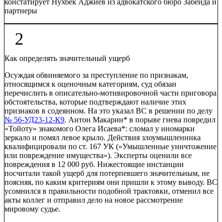
констатирует Нухбек Аджиев из адвокатского бюро
Забейда и
партнеры
2
Как определять значительный ущерб
Осуждая обвиняемого за преступление по признакам,
относящимся к оценочным категориям, суд обязан
перечислить в описательно-мотивировочной части приговора
обстоятельства, которые подтверждают наличие этих
признаков в содеянном. На это указал ВС в решении по делу
№ 56-УД23-12-К9
. Антон Макарин* в порыве гнева повредил
«Тойоту» знакомого Олега Исаева*: сломал у иномарки
зеркало и помял левое крыло. Действия злоумышленника
квалифицировали по ст. 167 УК («Умышленные уничтожение
или повреждение имущества»). Эксперты оценили все
повреждения в 12 000 руб. Нижестоящие инстанции
посчитали такой ущерб для потерпевшего значительным, не
поясняя, по каким критериям они пришли к этому выводу. ВС
усомнился в правильности подобной трактовки, отменил все
акты коллег и отправил дело на новое рассмотрение
мировому судье.