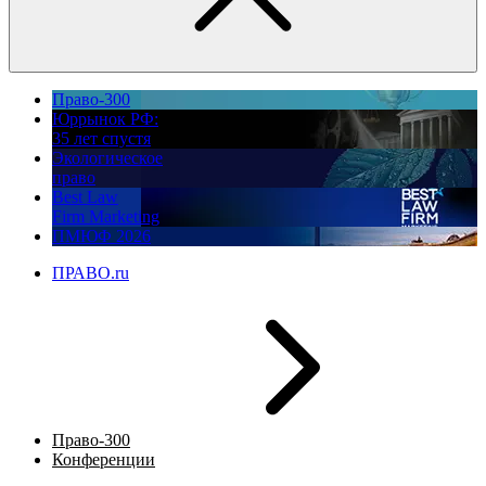
Право-300
Юррынок РФ:
35 лет спустя
Экологическое
право
Best Law
Firm Marketing
ПМЮФ 2026
ПРАВО.ru
Право-300
Конференции