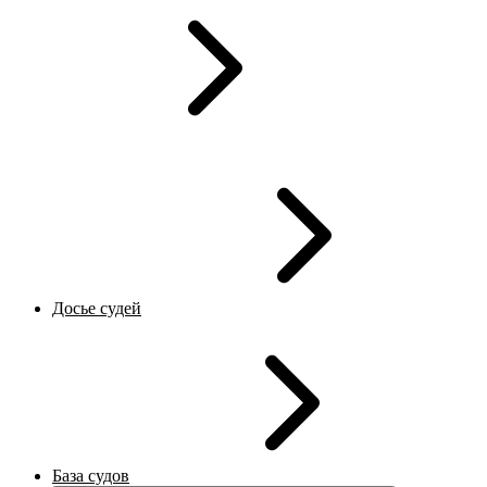
Досье судей
База судов