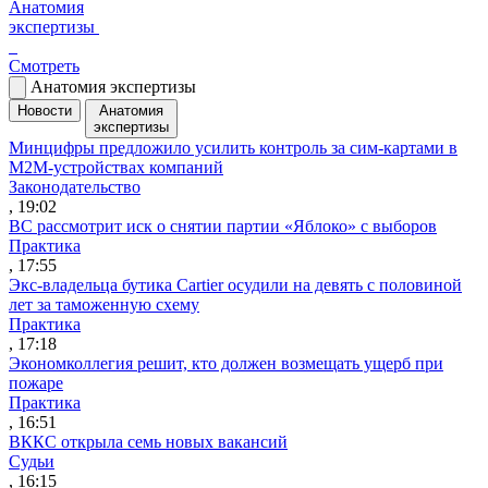
Анатомия
экспертизы
Смотреть
Анатомия экспертизы
Новости
Анатомия
экспертизы
Минцифры предложило усилить контроль за сим-картами в
M2M-устройствах компаний
Законодательство
, 19:02
ВС рассмотрит иск о снятии партии «Яблоко» с выборов
Практика
, 17:55
Экс-владельца бутика Cartier осудили на девять с половиной
лет за таможенную схему
Практика
, 17:18
Экономколлегия решит, кто должен возмещать ущерб при
пожаре
Практика
, 16:51
ВККС открыла семь новых вакансий
Судьи
, 16:15