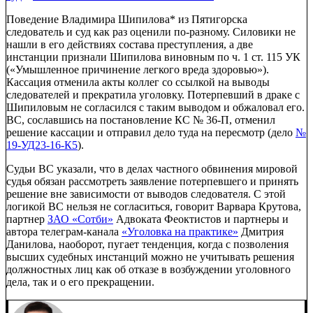
Поведение Владимира Шипилова* из Пятигорска
следователь и суд как раз оценили по-разному. Силовики не
нашли в его действиях состава преступления, а две
инстанции признали Шипилова виновным по ч. 1 ст. 115 УК
(«Умышленное причинение легкого вреда здоровью»).
Кассация отменила акты коллег со ссылкой на выводы
следователей и прекратила уголовку. Потерпевший в драке с
Шипиловым не согласился с таким выводом и обжаловал его.
ВС, сославшись на постановление КС № 36-П, отменил
решение кассации и отправил дело туда на пересмотр (дело
№
19-УД23-16-К5
).
Судьи ВС указали, что в делах частного обвинения мировой
судья обязан рассмотреть заявление потерпевшего и принять
решение вне зависимости от выводов следователя. С этой
логикой ВС нельзя не согласиться, говорит Варвара Крутова,
партнер
ЗАО «Сотби»
Адвоката
Феоктистов и партнеры
и
автора телеграм-канала
«Уголовка на практике»
Дмитрия
Данилова, наоборот, пугает тенденция, когда с позволения
высших судебных инстанций можно не учитывать решения
должностных лиц как об отказе в возбуждении уголовного
дела, так и о его прекращении.