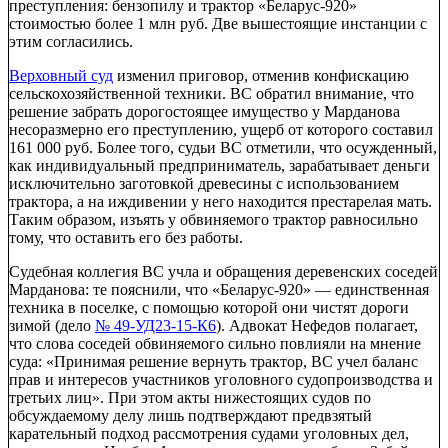
преступления: бензопилу и трактор «Беларус-920»
стоимостью более 1 млн руб. Две вышестоящие инстанции с
этим согласились.
Верховный суд
изменил приговор, отменив конфискацию
сельскохозяйственной техники. ВС обратил внимание, что
решение забрать дорогостоящее имущество у Марданова
несоразмерно его преступлению, ущерб от которого составил
161 000 руб. Более того, судьи ВС отметили, что осужденный,
как индивидуальный предприниматель, зарабатывает деньги
исключительно заготовкой древесины с использованием
трактора, а на иждивении у него находится престарелая мать.
Таким образом, изъять у обвиняемого трактор равносильно
тому, что оставить его без работы.
Судебная коллегия ВС учла и обращения деревенских соседей
Марданова: те пояснили, что «Беларус-920» — единственная
техника в поселке, с помощью которой они чистят дороги
зимой (дело
№ 49-УД23-15-К6
). Адвокат Нефедов полагает,
что слова соседей обвиняемого сильно повлияли на мнение
суда: «Принимая решение вернуть трактор, ВС учел баланс
прав и интересов участников уголовного судопроизводства и
третьих лиц». При этом акты нижестоящих судов по
обсуждаемому делу лишь подтверждают предвзятый
карательный подход рассмотрения судами уголовных дел,