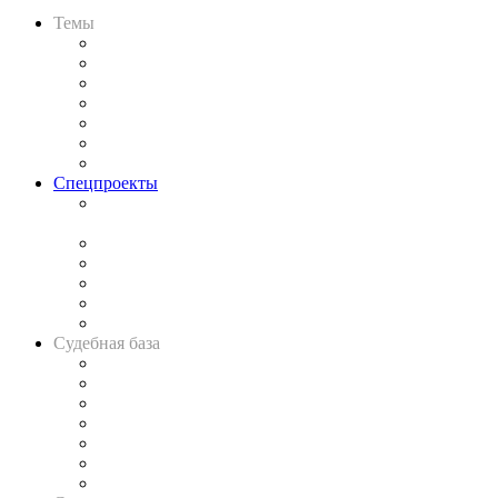
Темы
Практика
Законодательство
Процесс
Исследования
Рынок юридических услуг
Юридическое сообщество
Важнейшие правовые темы в прессе
Спецпроекты
Подкаст «В здравом уме
и твёрдой памяти»
Legal Design
Банкротная панорама
Советы для литигаторов
Сговоры на торгах
Авто
Судебная база
Картотека арбитражных дел
Решения арбитражных судов
Календарь рассмотрения арбитражных дел
Досье судей
Информация о судах
RSS лента новостей
Вакансии для юристов