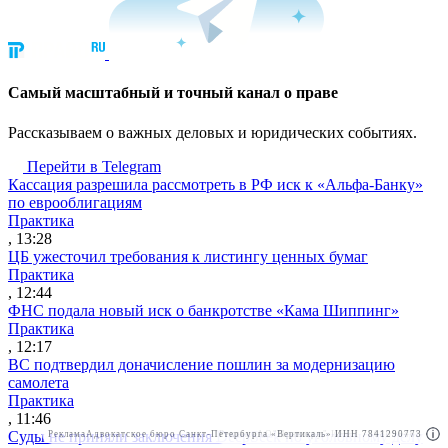
Cамый масштабный и точный канал о праве
Рассказываем о важных деловых и юридических событиях.
Перейти в Telegram
Кассация разрешила рассмотреть в РФ иск к «Альфа-Банку»
по еврооблигациям
Практика
, 13:28
ЦБ ужесточил требования к листингу ценных бумаг
Практика
, 12:44
ФНС подала новый иск о банкротстве «Кама Шиппинг»
Практика
, 12:17
ВС подтвердил доначисление пошлин за модернизацию
самолета
Практика
, 11:46
Суды не приняли заключения DeepSeek по уголовному делу
Реклама
Адвокатское бюро Санкт-Петербурга «Вертикаль» ИНН 7841290773
Реклама
АО"Право.ру" ИНН: 7708095468