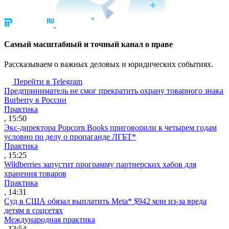
Cамый масштабный и точный канал о праве
Рассказываем о важных деловых и юридических событиях.
Перейти в Telegram
Предприниматель не смог прекратить охрану товарного знака
Burberry в России
Практика
, 15:50
Экс-директора Popcorn Books приговорили к четырем годам
условно по делу о пропаганде ЛГБТ*
Практика
, 15:25
Wildberries запустит программу партнерских хабов для
хранения товаров
Практика
, 14:31
Суд в США обязал выплатить Meta* $942 млн из-за вреда
детям в соцсетях
Международная практика
, 13:54