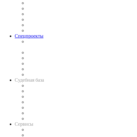
Законодательство
Процесс
Исследования
Рынок юридических услуг
Юридическое сообщество
Важнейшие правовые темы в прессе
Спецпроекты
Подкаст «В здравом уме
и твёрдой памяти»
Legal Design
Банкротная панорама
Советы для литигаторов
Сговоры на торгах
Авто
Судебная база
Картотека арбитражных дел
Решения арбитражных судов
Календарь рассмотрения арбитражных дел
Досье судей
Информация о судах
RSS лента новостей
Вакансии для юристов
Сервисы
Справочно-правовая система
Casebook: мониторинг дел