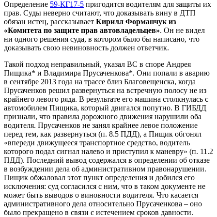
Определение
59-КГ17-5
пригодится водителям для защиты их
прав. Суды неверно считают, что доказывать вину в ДТП
обязан истец, рассказывает
Кирилл Форманчук из
«Комитета по защите прав автовладельцев»
. Он не видел
ни одного решения суда, в котором было бы написано, что
доказывать свою невиновность должен ответчик.
Такой подход неправильный, указал ВС в споре Андрея
Пищика* и Владимира Прусаченкова*. Они попали в аварию
в сентябре 2013 года на трассе близ Благовещенска, когда
Прусаченков решил развернуться на встречную полосу не из
крайнего левого ряда. В результате его машина столкнулась с
автомобилем Пищика, который двигался попутно. В ГИБДД
признали, что правила дорожного движения нарушили оба
водителя. Прусаченков не занял крайнее левое положение
перед тем, как развернуться (п. 8.5 ПДД), а Пищик обгонял
«впереди движущееся транспортное средство, водитель
которого подал сигнал налево и приступил к маневру» (п. 11.2
ПДД). Последний вывод содержался в определении об отказе
в возбуждении дела об административном правонарушении.
Пищик обжаловал этот пункт определения и добился его
исключения: суд согласился с ним, что в таком документе не
может быть выводов о виновности водителя. Что касается
административного дела относительно Прусаченкова – оно
было прекращено в связи с истечением сроков давности.