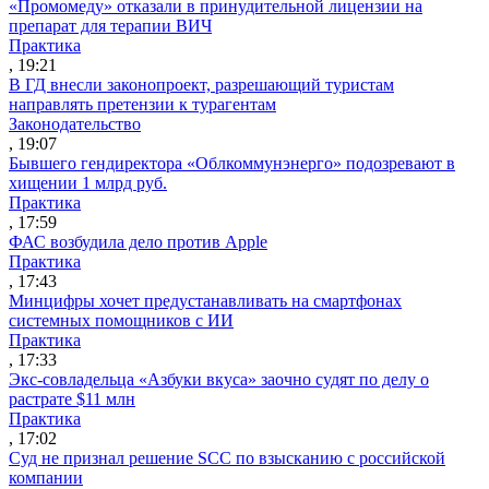
«Промомеду» отказали в принудительной лицензии на
препарат для терапии ВИЧ
Практика
, 19:21
В ГД внесли законопроект, разрешающий туристам
направлять претензии к турагентам
Законодательство
, 19:07
Бывшего гендиректора «Облкоммунэнерго» подозревают в
хищении 1 млрд руб.
Практика
, 17:59
ФАС возбудила дело против Apple
Практика
, 17:43
Минцифры хочет предустанавливать на смартфонах
системных помощников с ИИ
Практика
, 17:33
Экс-совладельца «Азбуки вкуса» заочно судят по делу о
растрате $11 млн
Практика
, 17:02
Суд не признал решение SCC по взысканию с российской
компании