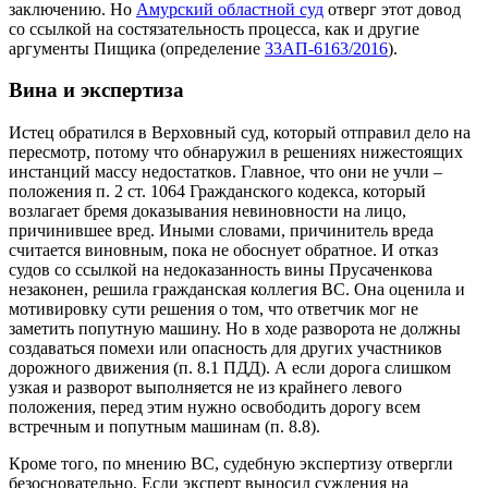
заключению. Но
Амурский областной суд
отверг этот довод
со ссылкой на состязательность процесса, как и другие
аргументы Пищика (определение
33АП-6163/2016
).
Вина и экспертиза
Истец обратился в Верховный суд, который отправил дело на
пересмотр, потому что обнаружил в решениях нижестоящих
инстанций массу недостатков. Главное, что они не учли –
положения п. 2 ст. 1064 Гражданского кодекса, который
возлагает бремя доказывания невиновности на лицо,
причинившее вред. Иными словами, причинитель вреда
считается виновным, пока не обоснует обратное. И отказ
судов со ссылкой на недоказанность вины Прусаченкова
незаконен, решила гражданская коллегия ВС. Она оценила и
мотивировку сути решения о том, что ответчик мог не
заметить попутную машину. Но в ходе разворота не должны
создаваться помехи или опасность для других участников
дорожного движения (п. 8.1 ПДД). А если дорога слишком
узкая и разворот выполняется не из крайнего левого
положения, перед этим нужно освободить дорогу всем
встречным и попутным машинам (п. 8.8).
Кроме того, по мнению ВС, судебную экспертизу отвергли
безосновательно. Если эксперт выносил суждения на