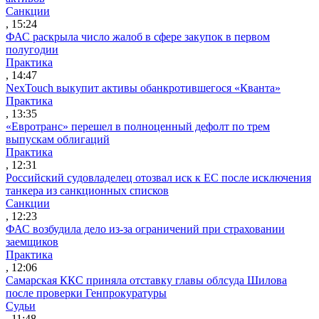
Санкции
, 15:24
ФАС раскрыла число жалоб в сфере закупок в первом
полугодии
Практика
, 14:47
NexTouch выкупит активы обанкротившегося «Кванта»
Практика
, 13:35
«Евротранс» перешел в полноценный дефолт по трем
выпускам облигаций
Практика
, 12:31
Российский судовладелец отозвал иск к ЕС после исключения
танкера из санкционных списков
Санкции
, 12:23
ФАС возбудила дело из-за ограничений при страховании
заемщиков
Практика
, 12:06
Самарская ККС приняла отставку главы облсуда Шилова
после проверки Генпрокуратуры
Судьи
, 11:48