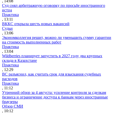
, 14:08
Суд снял арбитражную оговорку по просьбе иностранного
истца
Практика
, 13:11
ВККС открыла шесть новых вакансий
Судьи
, 13:06
Экономколлегия решит, можно ли уменьшить сумму гарантии
на стоимость выполненных работ
Практика
, 13:04
Wildberries планирует запустить в 2027 году два крупных
склада в Казахстане
Практика
, 12:29
ВС разъяснил, как считать срок для взыскания судебных
расходов
Практика
, 11:12
Утренний обзор за 4 августа: усиление контроля за сделкам
бизнеса и ограничение доступа к банкам через иностранные
браузеры
Обзор СМИ
, 10:12