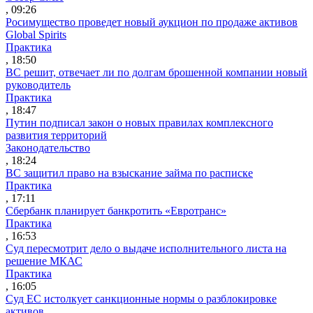
, 09:26
Росимущество проведет новый аукцион по продаже активов
Global Spirits
Практика
, 18:50
ВС решит, отвечает ли по долгам брошенной компании новый
руководитель
Практика
, 18:47
Путин подписал закон о новых правилах комплексного
развития территорий
Законодательство
, 18:24
ВС защитил право на взыскание займа по расписке
Практика
, 17:11
Сбербанк планирует банкротить «Евротранс»
Практика
, 16:53
Суд пересмотрит дело о выдаче исполнительного листа на
решение МКАС
Практика
, 16:05
Суд ЕС истолкует санкционные нормы о разблокировке
активов