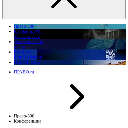
Право-300
Юррынок РФ:
35 лет спустя
Экологическое
право
Best Law
Firm Marketing
ПМЮФ 2026
ПРАВО.ru
Право-300
Конференции