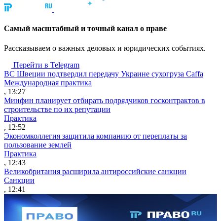
Cамый масштабный и точный канал о праве
Рассказываем о важных деловых и юридических событиях.
Перейти в Telegram
ВС Швеции подтвердил передачу Украине сухогруза Caffa
Международная практика
, 13:27
Минфин планирует отбирать подрядчиков госконтрактов в
строительстве по их репутации
Практика
, 12:52
Экономколлегия защитила компанию от переплаты за
пользование землей
Практика
, 12:43
Великобритания расширила антироссийские санкции
Санкции
, 12:41