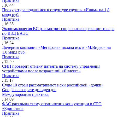
Практика
, 16:44
Прокуратура подала иск к структуре группы «Илим» на 1,8
млрд руб.
Практика
, 16:35
Экономколлегия ВС рассмотрит спор о классификации товара
по ВЭД ЕАЭС
Практика
, 16:24
Дочерняя компания «Мегафона» подала иск к «М.Видео» на
1,8 млрд руб.
Практика
, 15:50
СИП проверит отмену патента на систему управления
устройствами после возражений «Яндекса»
Практика
, 15:17
Суды 10 стран рассматривают иски российской «дочки»
Google о возврате дивидендов
Международная практика
, 14:09
ФАС раскрыла схему ограничения конкуренции в СРО
«Единство»
Практика