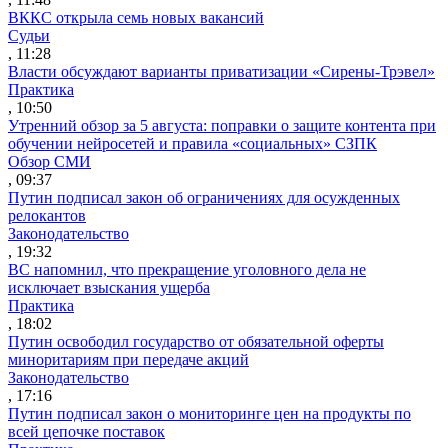
ВККС открыла семь новых вакансий
Судьи
, 11:28
Власти обсуждают варианты приватизации «Сирены-Трэвел»
Практика
, 10:50
Утренний обзор за 5 августа: поправки о защите контента при
обучении нейросетей и правила «социальных» СЗПК
Обзор СМИ
, 09:37
Путин подписал закон об ограничениях для осужденных
релокантов
Законодательство
, 19:32
ВС напомнил, что прекращение уголовного дела не
исключает взыскания ущерба
Практика
, 18:02
Путин освободил государство от обязательной оферты
миноритариям при передаче акций
Законодательство
, 17:16
Путин подписал закон о мониторинге цен на продукты по
всей цепочке поставок