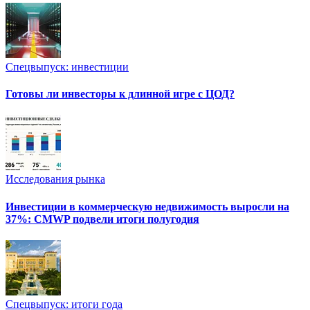
Спецвыпуск: инвестиции
Готовы ли инвесторы к длинной игре с ЦОД?
Исследования рынка
Инвестиции в коммерческую недвижимость выросли на
37%: CMWP подвели итоги полугодия
Спецвыпуск: итоги года