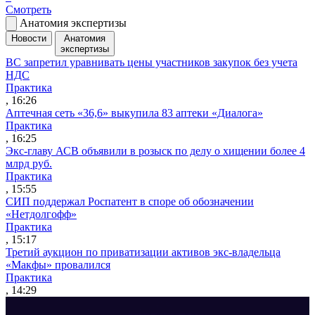
Смотреть
Анатомия экспертизы
Новости
Анатомия
экспертизы
ВС запретил уравнивать цены участников закупок без учета
НДС
Практика
, 16:26
Аптечная сеть «36,6» выкупила 83 аптеки «Диалога»
Практика
, 16:25
Экс-главу АСВ объявили в розыск по делу о хищении более 4
млрд руб.
Практика
, 15:55
СИП поддержал Роспатент в споре об обозначении
«Нетдолгофф»
Практика
, 15:17
Третий аукцион по приватизации активов экс-владельца
«Макфы» провалился
Практика
, 14:29