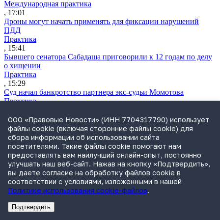
Международная практика
, 17:01
Дроны могут начать применять для фиксации нарушений
ПДД
Практика
, 15:41
Бывшего сенатора Сабадаша приговорили к 12 годам по делу
о хищении
Практика
, 15:29
Суд начал банкротство партнера экс-судьи Момотова
Практика
, 15:00
СИП заново рассмотрит спор «М.Видео» о товарном знаке
ООО «Правовые Новости» (ИНН 7704317790) использует
«Белая пятница»
файлы cookie (включая сторонние файлы cookie) для
Практика
сбора информации об использовании сайта
, 14:45
посетителями. Такие файлы cookie помогают нам
«Страшно — и страшно интересно»: космонавт Кикина о том,
предоставлять вам наилучший онлайн-опыт, постоянно
что роднит ее работу с юридической
улучшать наш веб-сайт. Нажав на кнопку «Подтвердить»,
Юрист
вы даете согласие на обработку файлов cookie в
, 14:32
соответствии с условиями, изложенными в нашей
Экс-акционер взыскивает 2 млрд руб. убытков из-за размытой
Политике использования cookie-файлов
.
доли
Практика
Подтвердить
Реклама
Адвокатское бюро Санкт-Петербурга «Вертикаль» ИНН 7841290773
Реклама
АО"ПРАВО.РУ" ИНН: 7708095468
, 14:23