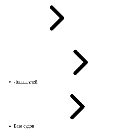
Досье судей
База судов