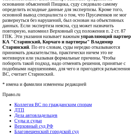
основании объяснений Пищика, суду следовало самому
определить исходные данные для экспертизы. Кроме того,
основной вывод специалиста о том, что Прусаченков не мог
развернуться без нарушений, был основан на объективных
данных. Если экспертиза неясна, суд может назначить
повторную, напомнил Верховный суд положения п. 2 ст. 87
ГПК. Эти указания называет важным
управляющий партнер
КА "Старинский, Корчаго и партнеры" Владимир
Старинский
. По его словам, суды нередко отказываются
принимать доказательства, практически ничем это не
мотивируя или указывая формальные причины. Чтобы
побороть такой подход, надо отменять решения, принятые с
подобными нарушениями, для чего и пригодятся разъяснения
ВС, считает Старинский.
* имена и фамилии изменены редакцией
Право.ru
Коллегия ВС по гражданским спорам
ДТП
Дела автовладельцев
Суды и судьи
Верховный суд РФ
Благовещенский городской суд