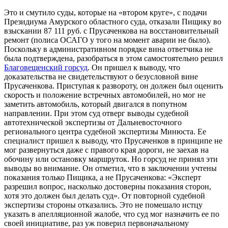
Это и смутило суды, которые на «втором круге», с подачи
Президиума Амурского областного суда, отказали Пищику во
взыскании 87 111 руб. с Прусаченкова на восстановительный
ремонт (полиса ОСАГО у того на момент аварии не было).
Поскольку в административном порядке вина ответчика не
была подтверждена, разобраться в этом самостоятельно решил
Благовещенский горсуд
. Он пришел к выводу, что
доказательства не свидетельствуют о безусловной вине
Прусаченкова. Приступая к развороту, он должен был оценить
скорость и положение встречных автомобилей, но мог не
заметить автомобиль, который двигался в попутном
направлении. При этом суд отверг выводы судебной
автотехнической экспертизы от Дальневосточного
регионального центра судебной экспертизы Минюста. Ее
специалист пришел к выводу, что Прусаченков в принципе не
мог развернуться даже с правого края дороги, не заехав на
обочину или остановку маршруток. Но горсуд не принял эти
выводы во внимание. Он отметил, что в заключении учтены
показания только Пищика, а не Прусаченкова: «Эксперт
разрешил вопрос, насколько достоверны показания сторон,
хотя это должен был делать суд». От повторной судебной
экспертизы стороны отказались. Это не помешало истцу
указать в апелляционной жалобе, что суд мог назначить ее по
своей инициативе, раз уж поверил первоначальному