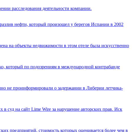
ении расследования деятельности компании.
разлив нефти, который произошел у берегов Испании в 2002
ена на объекты недвижимости в этом отеле была искусственно
о, который по подозрениям в международной контрабанде
нно не проинформировали о задержании в Либерии летчика-
х в суд на сайт Lime Wire за нарушение авторских прав. Иск
ческих предприятий, стоимость которых оценивается более чем в