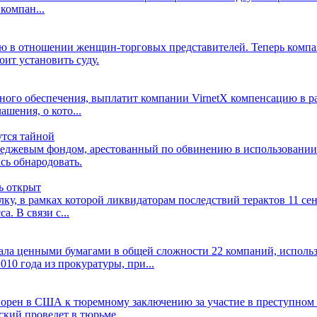
компан...
ю в отношении женщин-торговых представителей. Теперь компа
оит установить суду.
ного обеспечения, выплатит компании VirnetX компенсацию в ра
шения, о кото...
тся тайной
еджевым фондом, арестованный по обвинению в использовании 
сь обнародовать.
ь открыт
ку, в рамках которой ликвидаторам последствий терактов 11 се
. В связи с...
вала ценными бумагами в общей сложности 22 компаний, исполь
10 года из прокуратуры, при...
рен в США к тюремному заключению за участие в преступном с
ий проведет в тюрьме...