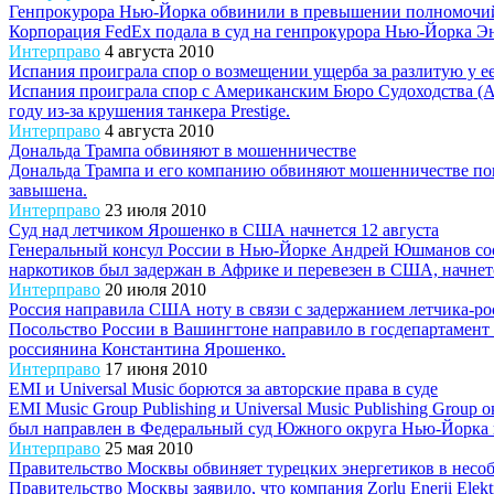
Генпрокурора Нью-Йорка обвинили в превышении полномочи
Корпорация FedEx подала в суд на генпрокурора Нью-Йорка Э
Интерправо
4 августа 2010
Испания проиграла спор о возмещении ущерба за разлитую у ее
Испания проиграла спор с Американским Бюро Судоходства (AB
году из-за крушения танкера Prestige.
Интерправо
4 августа 2010
Дональда Трампа обвиняют в мошенничестве
Дональда Трампа и его компанию обвиняют мошенничестве поку
завышена.
Интерправо
23 июля 2010
Суд над летчиком Ярошенко в США начнется 12 августа
Генеральный консул России в Нью-Йорке Андрей Юшманов соо
наркотиков был задержан в Африке и перевезен в США, начнетс
Интерправо
20 июля 2010
Россия направила США ноту в связи с задержанием летчика-р
Посольство России в Вашингтоне направило в госдепартамент
россиянина Константина Ярошенко.
Интерправо
17 июня 2010
EMI и Universal Music борются за авторские права в суде
EMI Music Group Publishing и Universal Music Publishing Grou
был направлен в Федеральный суд Южного округа Нью-Йорка 
Интерправо
25 мая 2010
Правительство Москвы обвиняет турецких энергетиков в несо
Правительство Москвы заявило, что компания Zorlu Enerji Elek