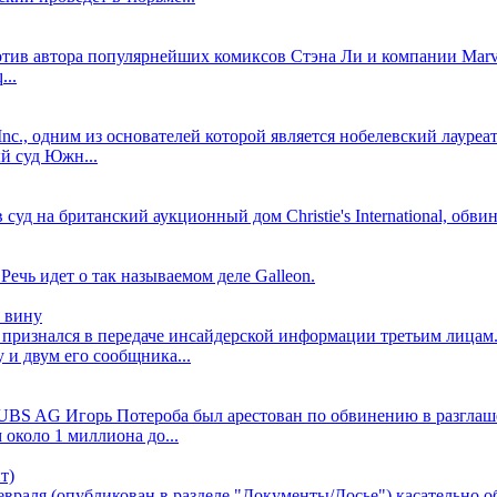
в автора популярнейших комиксов Стэна Ли и компании Marvel 
..
nc., одним из основателей которой является нобелевский лауреа
й суд Южн...
уд на британский аукционный дом Christie's International, обви
ечь идет о так называемом деле Galleon.
 вину
признался в передаче инсайдерской информации третьим лицам.
и двум его сообщника...
UBS AG Игорь Потероба был арестован по обвинению в разглаше
около 1 миллиона до...
т)
евраля (опубликован в разделе "Документы/Досье") касательно 