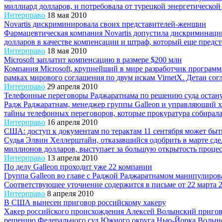
миллиард долларов, и потребовала от турецкой энергетической 
Интерправо
18 мая 2010
Novartis дискриминировала своих представителей-женщин
Фармацевтическая компания Novartis допустила дискриминаци
долларов в качестве компенсации и штраф, который еще предст
Интерправо
18 мая 2010
Microsoft заплатит компенсацию в размере $200 млн
Компания Microsoft, крупнейший в мире разработчик программ
рамках мирового соглашения по двум искам VirnetX. Детаи согла
Интерправо
29 апреля 2010
Телефонные переговоры Раджаратнама по решению суда остану
Радж Раджаратнам, менеджер группы Galleon и управляющий х
тайны телефонных переговоров, которые прокуратура собирала
Интерправо
16 апреля 2010
США: доступ к документам по терактам 11 сентября может быт
Судья Элвин Хеллерштайн, отказавшийся одобрить в марте сдел
миллионов долларов, выступает за большую открытость процесса
Интерправо
13 апреля 2010
По делу Galleon проходит уже 22 компании
Группа Galleon во главе с Раджой Раджаратнамом манипулиро
Соответствующее уточнение содержится в письме от 22 марта 20
Интерправо
8 апреля 2010
В США вынесен приговор российскому хакеру
Хакер российского происхождения Алексей Волынский пригово
решению Федерального суд Южного округа Нью-Йорка Волынск