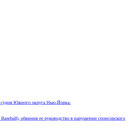
м судом Южного округа Нью-Йорка.
aseball), обвинив ее руководство в нарушении спонсорского