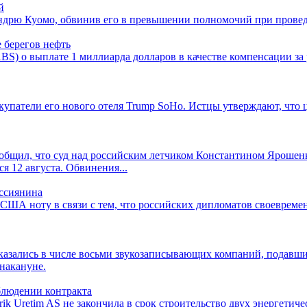
й
ндрю Куомо, обвинив его в превышении полномочий при провед
 берегов нефть
S) о выплате 1 миллиарда долларов в качестве компенсации за 
патели его нового отеля Trump SoHo. Истцы утверждают, что ц
бщил, что суд над российским летчиком Константином Ярошенк
я 12 августа. Обвинения...
оссиянина
 США ноту в связи с тем, что российских дипломатов своевреме
p оказались в числе восьми звукозаписывающих компаний, подавши
накануне.
блюдении контракта
trik Uretim AS не закончила в срок строительство двух энергети