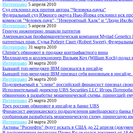
Интерправо
5 апреля 2010
Суд отклонил иск против автора "Человека-паука"
Федеральный суд Южного округа Нью-Йорка отклонил иск проти
комиксов "Человек-паук", "Невероятный Халк" и "Люди Икс&q.
Интерправо
5 апреля 2010
Генную инженерию лишили патентов
Американская биофармацевтическая компания Myriad Genetics I
патентных прав. Судья Роберт Свит (Robert Sweet), Федеральны
Интерправо
31 марта 2010
Christie's обвиняют в продаже контрафактного вина
Миллиардер и коллекционер Вильям Коч (William Koch) подал в с
Интерправо
30 марта 2010
Бывший топ-менеджер IBM признался в инсайде
Бывший топ-менеджер IBM признал себя виновным в инсайде. Р
Интерправо
26 марта 2010
Подозреваемый в "сливе" российский финансист признал свою
Исполнительный директор UBS Securities LLC Игорь Потероба 
обвинению в разработке мошеннической схемы, принесшей ему 
Интерправо
25 марта 2010
Трех россиян обвиняют в инсайде в банке UBS
Финансист американского подразделения швейцарского банка 
сообщникам разработать мошенническую схему, принесшую им 
Интерправо
24 марта 2010
Активы "Роснефти" будут искать в США до 22 апреля (докумен
В распоряжении редакции Право.Ru оказался документ от 18 ф