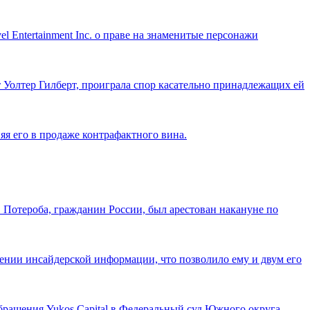
Entertainment Inc. о праве на знаменитые персонажи
т Уолтер Гилберт, проиграла спор касательно принадлежащих ей
няя его в продаже контрафактного вина.
 Потероба, гражданин России, был арестован накануне по
нии инсайдерской информации, что позволило ему и двум его
обращения Yukos Capital в Федеральный суд Южного округа