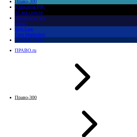
Право-300
Юррынок РФ:
35 лет спустя
Экологическое
право
Best Law
Firm Marketing
ПМЮФ 2026
ПРАВО.ru
Право-300