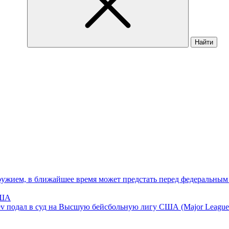
Найти
ружием, в ближайшее время может предстать перед федеральны
США
 подал в суд на Высшую бейсбольную лигу США (Major League B