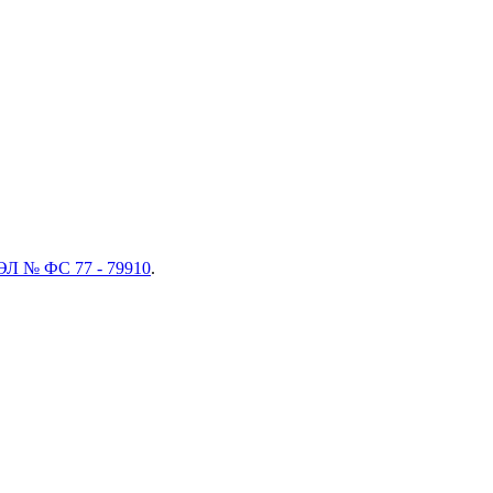
ЭЛ № ФС 77 - 79910
.