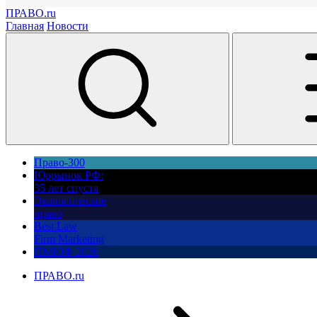
ПРАВО.ru
Главная
Новости
Право-300
Юррынок РФ:
35 лет спустя
Экологическое
право
Best Law
Firm Marketing
ПМЮФ 2026
ПРАВО.ru