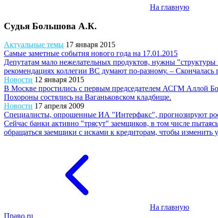
На главную
Судья Большова А.К.
Актуальные темы
17 января 2015
Самые заметные события нового года на 17.01.2015
Депутатам мало нежелательных продуктов, нужны "структуры н
рекомендациях коллегии ВС думают по-разному. – Скончалась 
Новости
12 января 2015
В Москве простились с первым председателем АСГМ Аллой Б
Похороны состялись на Ваганьковском кладбище.
Новости
17 апреля 2009
Специалисты, опрошенные ИА "Интерфакс", прогнозируют рост
Сейчас банки активно "трясут" заемщиков, в том числе пытаяс
обращаться заемщики с исками к кредиторам, чтобы изменить у
На главную
Право.ru