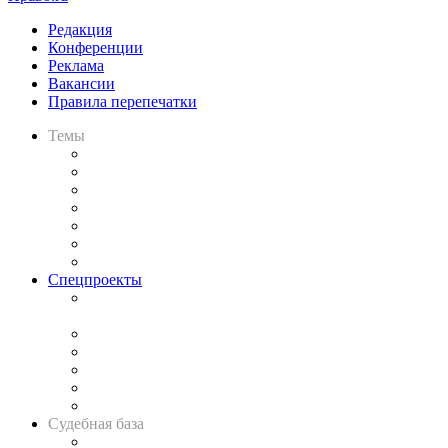
Редакция
Конференции
Реклама
Вакансии
Правила перепечатки
Темы
Практика
Законодательство
Процесс
Исследования
Рынок юридических услуг
Юридическое сообщество
Важнейшие правовые темы в прессе
Спецпроекты
Подкаст «В здравом уме
и твёрдой памяти»
Legal Design
Банкротная панорама
Советы для литигаторов
Сговоры на торгах
Авто
Судебная база
Картотека арбитражных дел