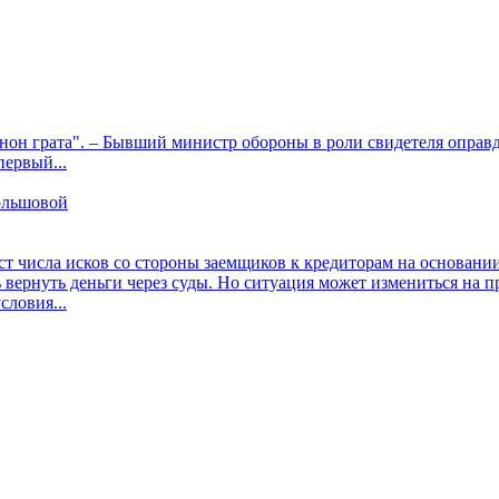
он грата". – Бывший министр обороны в роли свидетеля оправд
первый...
ольшовой
 числа исков со стороны заемщиков к кредиторам на основании
ь вернуть деньги через суды. Но ситуация может измениться на 
словия...