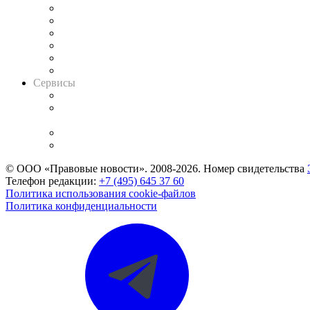
Решения арбитражных судов
Календарь рассмотрения арбитражных дел
Досье судей
Информация о судах
RSS лента новостей
Вакансии для юристов
Сервисы
Справочно-правовая система
Casebook: мониторинг дел
и компаний
Caselook: поиск и анализ практики
CASE.ONE: управление юридической службой
© ООО «Правовые новости». 2008-2026.
Номер свидетельства
Телефон редакции:
+7 (495) 645 37 60
Политика использования cookie-файлов
Политика конфиденциальности