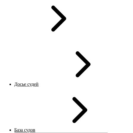
Досье судей
База судов