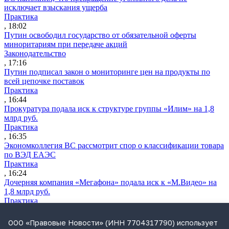
исключает взыскания ущерба
Практика
, 18:02
Путин освободил государство от обязательной оферты
миноритариям при передаче акций
Законодательство
, 17:16
Путин подписал закон о мониторинге цен на продукты по
всей цепочке поставок
Практика
, 16:44
Прокуратура подала иск к структуре группы «Илим» на 1,8
млрд руб.
Практика
, 16:35
Экономколлегия ВС рассмотрит спор о классификации товара
по ВЭД ЕАЭС
Практика
, 16:24
Дочерняя компания «Мегафона» подала иск к «М.Видео» на
1,8 млрд руб.
Практика
, 15:50
СИП проверит отмену патента на систему управления
ООО «Правовые Новости» (ИНН 7704317790) использует
устройствами после возражений «Яндекса»