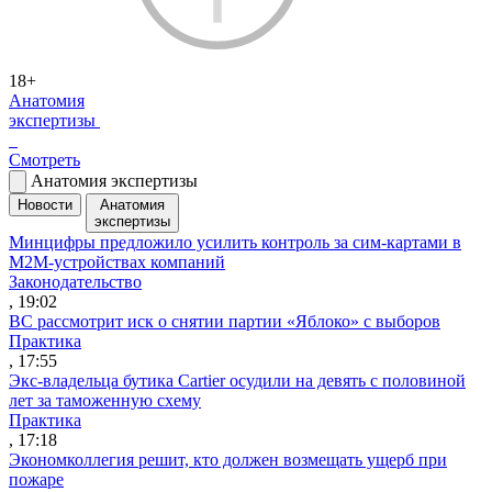
18+
Анатомия
экспертизы
Смотреть
Анатомия экспертизы
Новости
Анатомия
экспертизы
Минцифры предложило усилить контроль за сим-картами в
M2M-устройствах компаний
Законодательство
, 19:02
ВС рассмотрит иск о снятии партии «Яблоко» с выборов
Практика
, 17:55
Экс-владельца бутика Cartier осудили на девять с половиной
лет за таможенную схему
Практика
, 17:18
Экономколлегия решит, кто должен возмещать ущерб при
пожаре