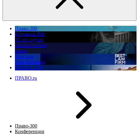
Право-300
Юррынок РФ:
35 лет спустя
Экологическое
право
Best Law
Firm Marketing
ПМЮФ 2026
ПРАВО.ru
Право-300
Конференции