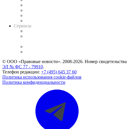
Досье судей
Информация о судах
RSS лента новостей
Вакансии для юристов
Сервисы
Справочно-правовая система
Casebook: мониторинг дел
и компаний
Caselook: поиск и анализ практики
CASE.ONE: управление юридической службой
© ООО «Правовые новости». 2008-2026.
Номер свидетельства
ЭЛ № ФС 77 - 79910
.
Телефон редакции:
+7 (495) 645 37 60
Политика использования cookie-файлов
Политика конфиденциальности