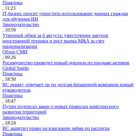
Практика
, 11:23
IT-бизнес просит упростить использование данных граждан
для обучения ИИ
Законодательство
, 10:59
Утренний обзор за 6 августа: ужесточение закупок
иностранной техники и рост рынка M&A за счет
национализации
Обзор СМИ
, 09:26
Росимущество проведет новый аукцион по продаже активов
Global Spirits
Практика
, 18:50
ВС решит, отвечает ли по долгам брошенной компании новый
руководитель
Практика
, 18:47
Путин подписал закон о новых правилах комплексного
развития территорий
Законодательство
, 18:24
ВС защитил право на взыскание займа по расписке
Практика