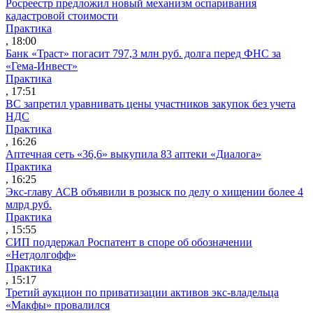
Росреестр предложил новый механизм оспаривания
кадастровой стоимости
Практика
, 18:00
Банк «Траст» погасит 797,3 млн руб. долга перед ФНС за
«Гема-Инвест»
Практика
, 17:51
ВС запретил уравнивать цены участников закупок без учета
НДС
Практика
, 16:26
Аптечная сеть «36,6» выкупила 83 аптеки «Диалога»
Практика
, 16:25
Экс-главу АСВ объявили в розыск по делу о хищении более 4
млрд руб.
Практика
, 15:55
СИП поддержал Роспатент в споре об обозначении
«Нетдолгофф»
Практика
, 15:17
Третий аукцион по приватизации активов экс-владельца
«Макфы» провалился