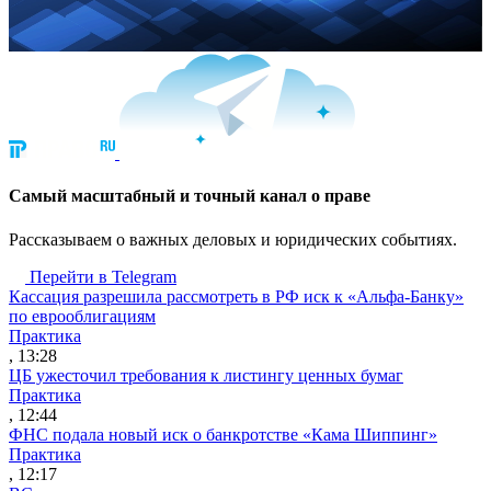
Cамый масштабный и точный канал о праве
Рассказываем о важных деловых и юридических событиях.
Перейти в Telegram
Кассация разрешила рассмотреть в РФ иск к «Альфа-Банку»
по еврооблигациям
Практика
, 13:28
ЦБ ужесточил требования к листингу ценных бумаг
Практика
, 12:44
ФНС подала новый иск о банкротстве «Кама Шиппинг»
Практика
, 12:17