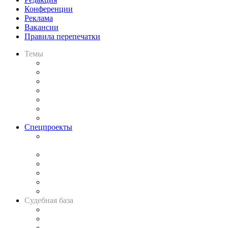
Конференции
Реклама
Вакансии
Правила перепечатки
Темы
Практика
Законодательство
Процесс
Исследования
Рынок юридических услуг
Юридическое сообщество
Важнейшие правовые темы в прессе
Спецпроекты
Подкаст «В здравом уме
и твёрдой памяти»
Legal Design
Банкротная панорама
Советы для литигаторов
Сговоры на торгах
Авто
Судебная база
Картотека арбитражных дел
Решения арбитражных судов
Календарь рассмотрения арбитражных дел