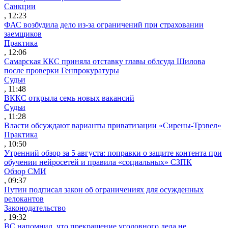
Санкции
, 12:23
ФАС возбудила дело из-за ограничений при страховании
заемщиков
Практика
, 12:06
Самарская ККС приняла отставку главы облсуда Шилова
после проверки Генпрокуратуры
Судьи
, 11:48
ВККС открыла семь новых вакансий
Судьи
, 11:28
Власти обсуждают варианты приватизации «Сирены-Трэвел»
Практика
, 10:50
Утренний обзор за 5 августа: поправки о защите контента при
обучении нейросетей и правила «социальных» СЗПК
Обзор СМИ
, 09:37
Путин подписал закон об ограничениях для осужденных
релокантов
Законодательство
, 19:32
ВС напомнил, что прекращение уголовного дела не