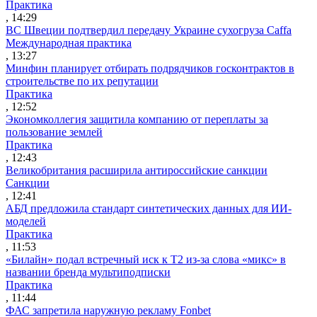
Практика
, 14:29
ВС Швеции подтвердил передачу Украине сухогруза Caffa
Международная практика
, 13:27
Минфин планирует отбирать подрядчиков госконтрактов в
строительстве по их репутации
Практика
, 12:52
Экономколлегия защитила компанию от переплаты за
пользование землей
Практика
, 12:43
Великобритания расширила антироссийские санкции
Санкции
, 12:41
АБД предложила стандарт синтетических данных для ИИ-
моделей
Практика
, 11:53
«Билайн» подал встречный иск к Т2 из-за слова «микс» в
названии бренда мультиподписки
Практика
, 11:44
ФАС запретила наружную рекламу Fonbet