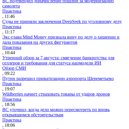
ВС подтвердил доначисление пошлин за модернизацию
самолета
Практика
, 11:46
Суды не приняли заключения DeepSeek по уголовному делу
Практика
, 11:17
Экс-глава Mind Money признала вину по делу о хищении и
дала показания на других фигурантов
Практика
, 10:44
Утренний обзор за 7 августа: смягчение банкротства для
селлеров и требования для статуса нацмодели ИИ
Обзор СМИ
, 09:22
Путин разрешил приватизацию аэропорта Шереметьево
Практика
, 19:07
Wildberries начнет страховать товары от ударов дронов
Практика
, 18:56
ВС уточнил, когда дело можно пересмотреть по вновь
открывшимся обстоятельствам
Практика
, 18:06