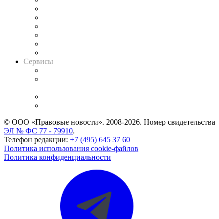
Решения арбитражных судов
Календарь рассмотрения арбитражных дел
Досье судей
Информация о судах
RSS лента новостей
Вакансии для юристов
Сервисы
Справочно-правовая система
Casebook: мониторинг дел
и компаний
Caselook: поиск и анализ практики
CASE.ONE: управление юридической службой
© ООО «Правовые новости». 2008-2026.
Номер свидетельства
ЭЛ № ФС 77 - 79910
.
Телефон редакции:
+7 (495) 645 37 60
Политика использования cookie-файлов
Политика конфиденциальности