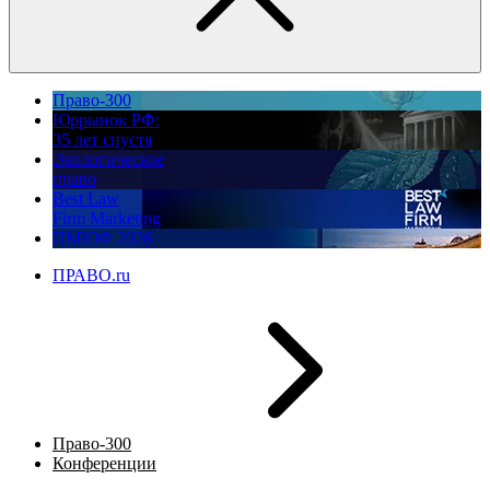
Право-300
Юррынок РФ:
35 лет спустя
Экологическое
право
Best Law
Firm Marketing
ПМЮФ 2026
ПРАВО.ru
Право-300
Конференции