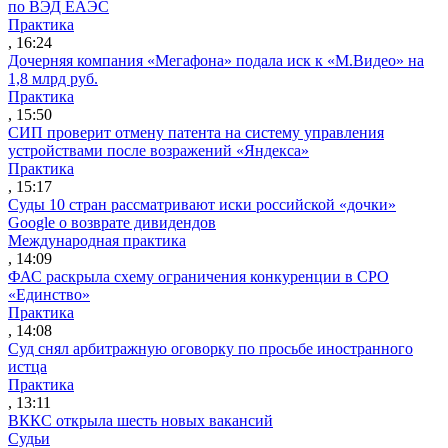
по ВЭД ЕАЭС
Практика
, 16:24
Дочерняя компания «Мегафона» подала иск к «М.Видео» на
1,8 млрд руб.
Практика
, 15:50
СИП проверит отмену патента на систему управления
устройствами после возражений «Яндекса»
Практика
, 15:17
Суды 10 стран рассматривают иски российской «дочки»
Google о возврате дивидендов
Международная практика
, 14:09
ФАС раскрыла схему ограничения конкуренции в СРО
«Единство»
Практика
, 14:08
Суд снял арбитражную оговорку по просьбе иностранного
истца
Практика
, 13:11
ВККС открыла шесть новых вакансий
Судьи