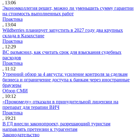
, 13:06
Экономколлегия решит, можно ли уменьшить сумму гарантии
на стоимость выполненных работ
Практика
, 13:04
Wildberries планирует запустить в 2027 году два крупных
склада в Казахстане
Практика
, 12:29
ВС разъяснил, как считать срок для взыскания судебных
расходов
Практика
, 11:12
Утренний обзор за 4 августа: усиление контроля за сделкам
бизнеса и ограничение доступа к банкам через иностранные
браузеры
Обзор СМИ
, 10:12
«Промомеду» отказали в принудительной лицензии на
препарат для терапии ВИЧ
Практика
, 19:21
В ГД внесли законопроект, разрешающий туристам
направлять претензии к турагентам
Законодательство