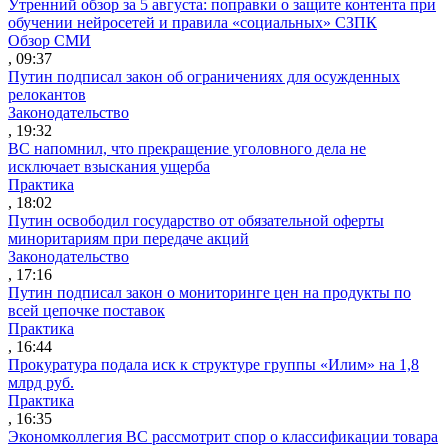
Утренний обзор за 5 августа: поправки о защите контента при
обучении нейросетей и правила «социальных» СЗПК
Обзор СМИ
, 09:37
Путин подписал закон об ограничениях для осужденных
релокантов
Законодательство
, 19:32
ВС напомнил, что прекращение уголовного дела не
исключает взыскания ущерба
Практика
, 18:02
Путин освободил государство от обязательной оферты
миноритариям при передаче акций
Законодательство
, 17:16
Путин подписал закон о мониторинге цен на продукты по
всей цепочке поставок
Практика
, 16:44
Прокуратура подала иск к структуре группы «Илим» на 1,8
млрд руб.
Практика
, 16:35
Экономколлегия ВС рассмотрит спор о классификации товара