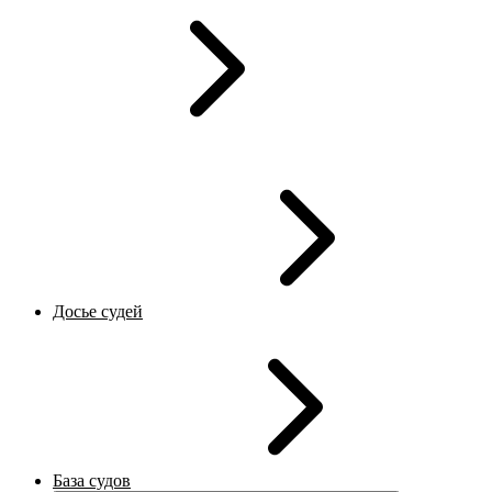
Досье судей
База судов