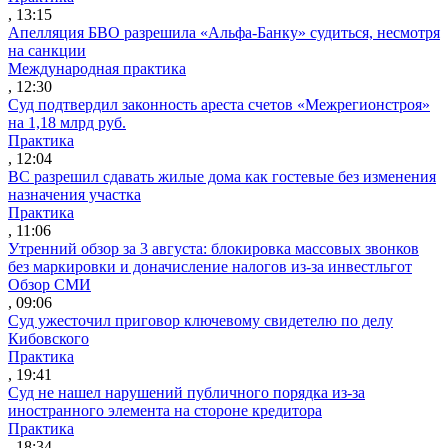
, 13:15
Апелляция БВО разрешила «Альфа-Банку» судиться, несмотря
на санкции
Международная практика
, 12:30
Суд подтвердил законность ареста счетов «Межрегионстроя»
на 1,18 млрд руб.
Практика
, 12:04
ВС разрешил сдавать жилые дома как гостевые без изменения
назначения участка
Практика
, 11:06
Утренний обзор за 3 августа: блокировка массовых звонков
без маркировки и доначисление налогов из-за инвестльгот
Обзор СМИ
, 09:06
Суд ужесточил приговор ключевому свидетелю по делу
Кибовского
Практика
, 19:41
Суд не нашел нарушений публичного порядка из-за
иностранного элемента на стороне кредитора
Практика
, 18:34