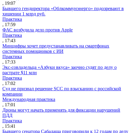
, 19:07
Бывшего гендиректора «Облкоммунэнерго» подозревают в
хищении 1 млрд руб.
Практика
, 17:59
ФАС возбудила дело против Apple
Практика
, 17:43
Минцифры хочет предустанавливать на смартфонах
системных помощников с ИИ
Практика
, 17:33
Экс-совладельца «Азбуки вкуса» заочно судят по делу о
растрате $11 млн
Практика
, 17:02
Суд не признал решение SCC по взысканию с российской
компании
Международная практика
, 17:01
Дроны могут начать применять для фиксации нарушений
ПДД
Практика
, 15:41
Бывшего сенатора Сабадаша приговорили к 12 годам по делу