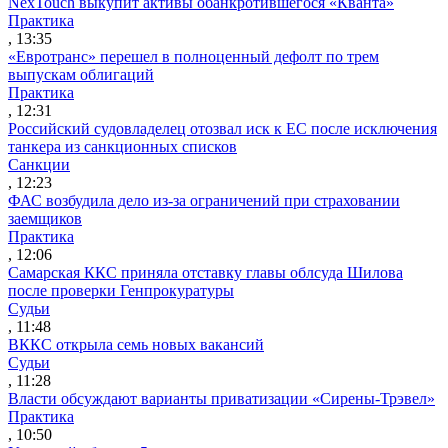
NexTouch выкупит активы обанкротившегося «Кванта»
Практика
, 13:35
«Евротранс» перешел в полноценный дефолт по трем
выпускам облигаций
Практика
, 12:31
Российский судовладелец отозвал иск к ЕС после исключения
танкера из санкционных списков
Санкции
, 12:23
ФАС возбудила дело из-за ограничений при страховании
заемщиков
Практика
, 12:06
Самарская ККС приняла отставку главы облсуда Шилова
после проверки Генпрокуратуры
Судьи
, 11:48
ВККС открыла семь новых вакансий
Судьи
, 11:28
Власти обсуждают варианты приватизации «Сирены-Трэвел»
Практика
, 10:50