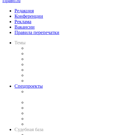
Право.ru
Редакция
Конференции
Реклама
Вакансии
Правила перепечатки
Темы
Практика
Законодательство
Процесс
Исследования
Рынок юридических услуг
Юридическое сообщество
Важнейшие правовые темы в прессе
Спецпроекты
Подкаст «В здравом уме
и твёрдой памяти»
Legal Design
Банкротная панорама
Советы для литигаторов
Сговоры на торгах
Авто
Судебная база
Картотека арбитражных дел