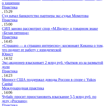
о хищении
Практика
, 15:29
Суд начал банкротство партнера экс-судьи Момотова
Практика
, 15:00
СИП заново рассмотрит спор «М.Видео» о товарном знаке
«Белая пятница»
Практика
, 14:45
«Страшно — и страшно интересно»: космонавт Кикина о том,
что роднит ее работу с юридической
Юрист
, 14:32
Экс-акционер взыскивает 2 млрд руб. убытков из-за размытой
доли
Практика
, 14:23
Минюст США поддержал доводы России в споре с Yukos
Capital
Международная практика
, 14:06
Чубайс просит приостановить взыскание 5,5 млрд руб. по
делу «Роснано»
Практика