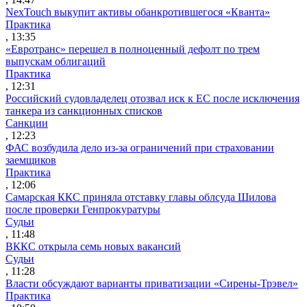
NexTouch выкупит активы обанкротившегося «Кванта»
Практика
, 13:35
«Евротранс» перешел в полноценный дефолт по трем
выпускам облигаций
Практика
, 12:31
Российский судовладелец отозвал иск к ЕС после исключения
танкера из санкционных списков
Санкции
, 12:23
ФАС возбудила дело из-за ограничений при страховании
заемщиков
Практика
, 12:06
Самарская ККС приняла отставку главы облсуда Шилова
после проверки Генпрокуратуры
Судьи
, 11:48
ВККС открыла семь новых вакансий
Судьи
, 11:28
Власти обсуждают варианты приватизации «Сирены-Трэвел»
Практика