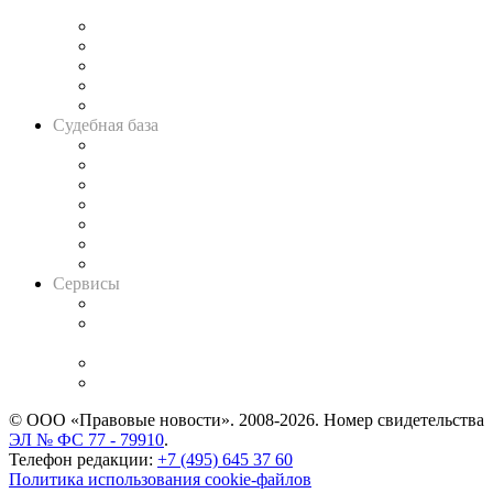
и твёрдой памяти»
Legal Design
Банкротная панорама
Советы для литигаторов
Сговоры на торгах
Авто
Судебная база
Картотека арбитражных дел
Решения арбитражных судов
Календарь рассмотрения арбитражных дел
Досье судей
Информация о судах
RSS лента новостей
Вакансии для юристов
Сервисы
Справочно-правовая система
Casebook: мониторинг дел
и компаний
Caselook: поиск и анализ практики
CASE.ONE: управление юридической службой
© ООО «Правовые новости». 2008-2026.
Номер свидетельства
ЭЛ № ФС 77 - 79910
.
Телефон редакции:
+7 (495) 645 37 60
Политика использования cookie-файлов