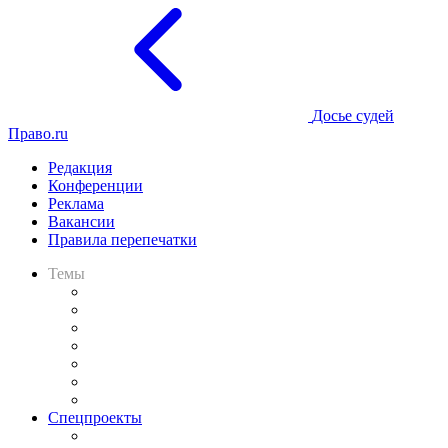
Досье судей
Право.ru
Редакция
Конференции
Реклама
Вакансии
Правила перепечатки
Темы
Практика
Законодательство
Процесс
Исследования
Рынок юридических услуг
Юридическое сообщество
Важнейшие правовые темы в прессе
Спецпроекты
Подкаст «В здравом уме