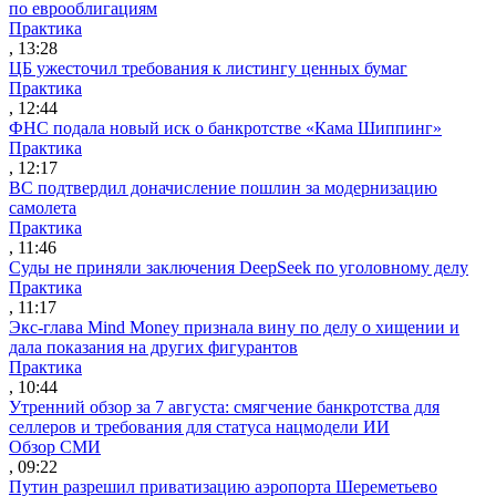
по еврооблигациям
Практика
, 13:28
ЦБ ужесточил требования к листингу ценных бумаг
Практика
, 12:44
ФНС подала новый иск о банкротстве «Кама Шиппинг»
Практика
, 12:17
ВС подтвердил доначисление пошлин за модернизацию
самолета
Практика
, 11:46
Суды не приняли заключения DeepSeek по уголовному делу
Практика
, 11:17
Экс-глава Mind Money признала вину по делу о хищении и
дала показания на других фигурантов
Практика
, 10:44
Утренний обзор за 7 августа: смягчение банкротства для
селлеров и требования для статуса нацмодели ИИ
Обзор СМИ
, 09:22
Путин разрешил приватизацию аэропорта Шереметьево