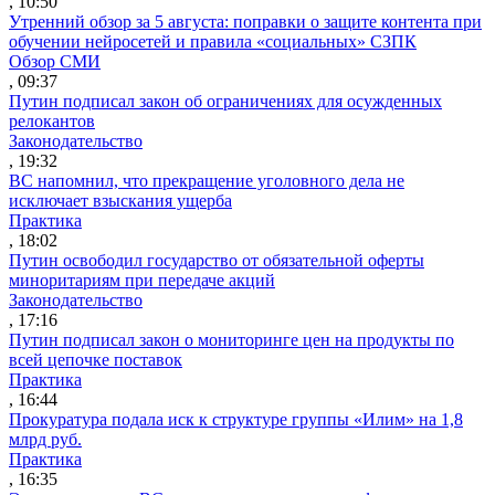
, 10:50
Утренний обзор за 5 августа: поправки о защите контента при
обучении нейросетей и правила «социальных» СЗПК
Обзор СМИ
, 09:37
Путин подписал закон об ограничениях для осужденных
релокантов
Законодательство
, 19:32
ВС напомнил, что прекращение уголовного дела не
исключает взыскания ущерба
Практика
, 18:02
Путин освободил государство от обязательной оферты
миноритариям при передаче акций
Законодательство
, 17:16
Путин подписал закон о мониторинге цен на продукты по
всей цепочке поставок
Практика
, 16:44
Прокуратура подала иск к структуре группы «Илим» на 1,8
млрд руб.
Практика
, 16:35