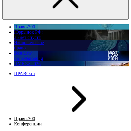
Право-300
Юррынок РФ:
35 лет спустя
Экологическое
право
Best Law
Firm Marketing
ПМЮФ 2026
ПРАВО.ru
Право-300
Конференции