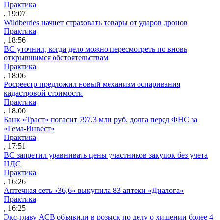
Практика
, 19:07
Wildberries начнет страховать товары от ударов дронов
Практика
, 18:56
ВС уточнил, когда дело можно пересмотреть по вновь
открывшимся обстоятельствам
Практика
, 18:06
Росреестр предложил новый механизм оспаривания
кадастровой стоимости
Практика
, 18:00
Банк «Траст» погасит 797,3 млн руб. долга перед ФНС за
«Гема-Инвест»
Практика
, 17:51
ВС запретил уравнивать цены участников закупок без учета
НДС
Практика
, 16:26
Аптечная сеть «36,6» выкупила 83 аптеки «Диалога»
Практика
, 16:25
Экс-главу АСВ объявили в розыск по делу о хищении более 4