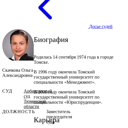
Досье судей
Биография
Родилась 14 сентября 1974 года в городе
Томске.
Скачкова Ольга
В 1996 году окончила Томский
Александровна
государственный университет по
специальности «Менеджмент».
СУД
Арбитражный
В 2000 году окончила Томский
суд
государственный университет по
Тюменской
специальности «Юриспруденция».
области
ДОЛЖНОСТЬ
Заместитель
председателя
Карьера
суда