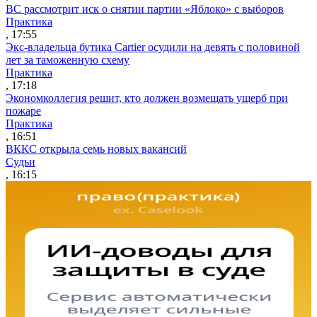
ВС рассмотрит иск о снятии партии «Яблоко» с выборов
Практика
, 17:55
Экс-владельца бутика Cartier осудили на девять с половиной
лет за таможенную схему
Практика
, 17:18
Экономколлегия решит, кто должен возмещать ущерб при
пожаре
Практика
, 16:51
ВККС открыла семь новых вакансий
Судьи
, 16:15