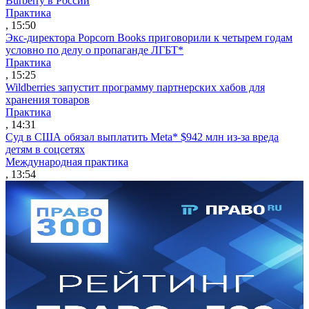
Burberry в России
Практика
, 15:50
Экс-директора Popcorn Books приговорили к четырем годам
условно по делу о пропаганде ЛГБТ*
Практика
, 15:25
Wildberries запустит программу партнерских хабов для
хранения товаров
Практика
, 14:31
Суд в США обязал выплатить Meta* $942 млн из-за вреда
детям в соцсетях
Международная практика
, 13:54