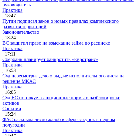
руководитель
Практика
, 18:47
Путин подписал закон о новых правилах комплексного
развития территорий
Законодательство
, 18:24
ВС защитил право на взыскание займа по расписке
Практика
, 17:11
Сбербанк планирует банкротить «Евротранс»
Практика
, 16:53
Суд пересмотрит дело о выдаче исполнительного листа на
решение МКАС
Практика
, 16:05
Суд ЕС истолкует санкционные нормы о разблокировке
активов
Санкции
, 15:24
ФАС раскрыла число жалоб в сфере закупок в первом
полугодии
Практика
, 14:47