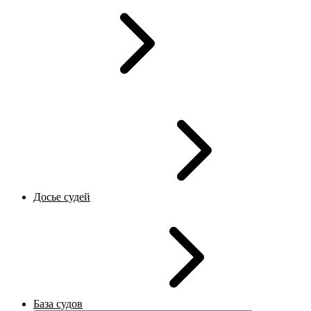
Досье судей
База судов