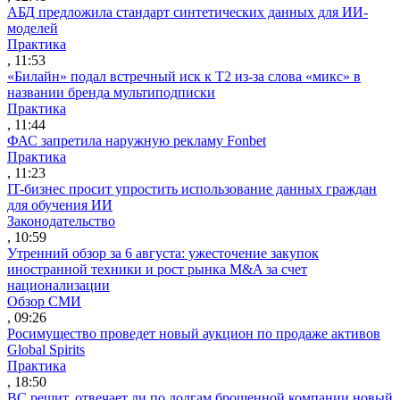
АБД предложила стандарт синтетических данных для ИИ-
моделей
Практика
, 11:53
«Билайн» подал встречный иск к Т2 из-за слова «микс» в
названии бренда мультиподписки
Практика
, 11:44
ФАС запретила наружную рекламу Fonbet
Практика
, 11:23
IT-бизнес просит упростить использование данных граждан
для обучения ИИ
Законодательство
, 10:59
Утренний обзор за 6 августа: ужесточение закупок
иностранной техники и рост рынка M&A за счет
национализации
Обзор СМИ
, 09:26
Росимущество проведет новый аукцион по продаже активов
Global Spirits
Практика
, 18:50
ВС решит, отвечает ли по долгам брошенной компании новый