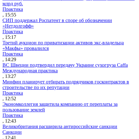
млрд руб.
Практика
, 15:55
СИП поддержал Роспатент в споре об обозначении
«Нетдолгофф»
Практика
, 15:17
Третий аукцион по приватизации активов экс-владельца
«Макфы» провалился
Практика
, 14:29
ВС Швеции подтвердил передачу Украине сухогруза Caffa
Международная практика
, 13:27
Минфин планирует отбирать подрядчиков госконтрактов в
строительстве по их репутации
Практика
, 12:52
Экономколлегия защитила компанию от переплаты за
пользование землей
Практика
, 12:43
Великобритания расширила антироссийские санкции
Санкции
, 12:41