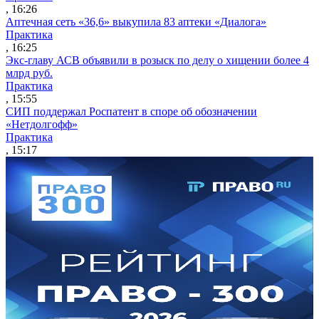
, 16:26
Аптечная сеть «36,6» выкупила 83 аптеки «Диалога»
Практика
, 16:25
Экс-главу АСВ объявили в розыск по делу о хищении более 4
млрд руб.
Практика
, 15:55
СИП поддержал Роспатент в споре об обозначении
«Нетдолгофф»
Практика
, 15:17