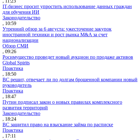
, 11:23
IT-бизнес просит упростить использование данных граждан
для обучения ИИ
Законодательство
, 10:59
Утренний обзор за 6 августа: ужесточение закупок
иностранной техники и рост рынка M&A за счет
национализации
Обзор СМИ
, 09:26
Росимущество проведет новый аукцион по продаже активов
Global Spirits
Практика
, 18:50
ВС решит, отвечает ли по долгам брошенной компании новый
руководитель
Практика
, 18:47
Путин подписал закон о новых правилах комплексного
развития территорий
Законодательство
, 18:24
ВС защитил право на взыскание займа по расписке
Практика
, 17:11