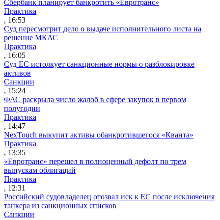
Сбербанк планирует банкротить «Евротранс»
Практика
, 16:53
Суд пересмотрит дело о выдаче исполнительного листа на
решение МКАС
Практика
, 16:05
Суд ЕС истолкует санкционные нормы о разблокировке
активов
Санкции
, 15:24
ФАС раскрыла число жалоб в сфере закупок в первом
полугодии
Практика
, 14:47
NexTouch выкупит активы обанкротившегося «Кванта»
Практика
, 13:35
«Евротранс» перешел в полноценный дефолт по трем
выпускам облигаций
Практика
, 12:31
Российский судовладелец отозвал иск к ЕС после исключения
танкера из санкционных списков
Санкции