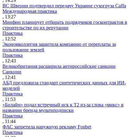
, 14:29
ВС Швеции подтвердил передачу Украине сухогруза Caffa
Международная практика
, 13:27
Минфин планирует отбирать подрядчиков госконтрактов в
строительстве по их репутации
Практика
, 12:52
Экономколлегия защитила компанию от переплаты за
пользование землей
Практика
, 12:43
Великобритания расширила антироссийские санкции
Санкции
, 12:41
АБД предложила стандарт синтетических данных для ИИ-
моделей
Практика
, 11:53
«Билайн» подал встречный иск к Т2 из-за слова «микс» в
названии бренда мультиподписки
Практика
, 11:44
ФАС запретила наружную рекламу Fonbet
Практика