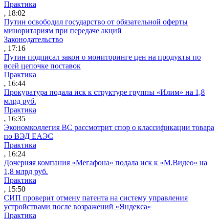
Практика
, 18:02
Путин освободил государство от обязательной оферты
миноритариям при передаче акций
Законодательство
, 17:16
Путин подписал закон о мониторинге цен на продукты по
всей цепочке поставок
Практика
, 16:44
Прокуратура подала иск к структуре группы «Илим» на 1,8
млрд руб.
Практика
, 16:35
Экономколлегия ВС рассмотрит спор о классификации товара
по ВЭД ЕАЭС
Практика
, 16:24
Дочерняя компания «Мегафона» подала иск к «М.Видео» на
1,8 млрд руб.
Практика
, 15:50
СИП проверит отмену патента на систему управления
устройствами после возражений «Яндекса»
Практика