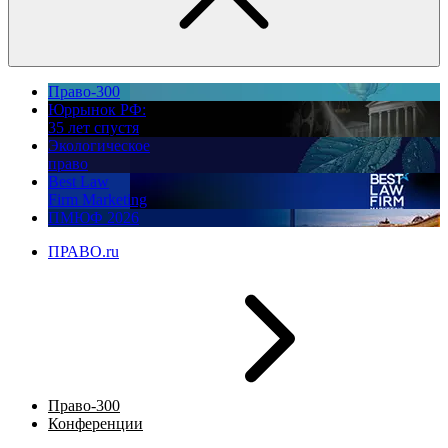
Право-300
Юррынок РФ:
35 лет спустя
Экологическое
право
Best Law
Firm Marketing
ПМЮФ 2026
ПРАВО.ru
Право-300
Конференции