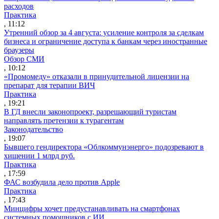
расходов
Практика
, 11:12
Утренний обзор за 4 августа: усиление контроля за сделкам
бизнеса и ограничение доступа к банкам через иностранные
браузеры
Обзор СМИ
, 10:12
«Промомеду» отказали в принудительной лицензии на
препарат для терапии ВИЧ
Практика
, 19:21
В ГД внесли законопроект, разрешающий туристам
направлять претензии к турагентам
Законодательство
, 19:07
Бывшего гендиректора «Облкоммунэнерго» подозревают в
хищении 1 млрд руб.
Практика
, 17:59
ФАС возбудила дело против Apple
Практика
, 17:43
Минцифры хочет предустанавливать на смартфонах
системных помощников с ИИ