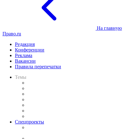
На главную
Право.ru
Редакция
Конференции
Реклама
Вакансии
Правила перепечатки
Темы
Практика
Законодательство
Процесс
Исследования
Рынок юридических услуг
Юридическое сообщество
Важнейшие правовые темы в прессе
Спецпроекты
Подкаст «В здравом уме
и твёрдой памяти»
Legal Design