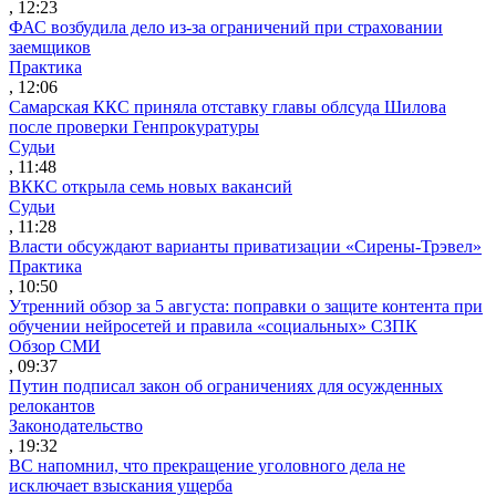
, 12:23
ФАС возбудила дело из-за ограничений при страховании
заемщиков
Практика
, 12:06
Самарская ККС приняла отставку главы облсуда Шилова
после проверки Генпрокуратуры
Судьи
, 11:48
ВККС открыла семь новых вакансий
Судьи
, 11:28
Власти обсуждают варианты приватизации «Сирены-Трэвел»
Практика
, 10:50
Утренний обзор за 5 августа: поправки о защите контента при
обучении нейросетей и правила «социальных» СЗПК
Обзор СМИ
, 09:37
Путин подписал закон об ограничениях для осужденных
релокантов
Законодательство
, 19:32
ВС напомнил, что прекращение уголовного дела не
исключает взыскания ущерба