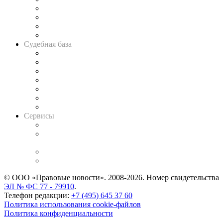
Банкротная панорама
Советы для литигаторов
Сговоры на торгах
Авто
Судебная база
Картотека арбитражных дел
Решения арбитражных судов
Календарь рассмотрения арбитражных дел
Досье судей
Информация о судах
RSS лента новостей
Вакансии для юристов
Сервисы
Справочно-правовая система
Casebook: мониторинг дел
и компаний
Caselook: поиск и анализ практики
CASE.ONE: управление юридической службой
© ООО «Правовые новости». 2008-2026.
Номер свидетельства
ЭЛ № ФС 77 - 79910
.
Телефон редакции:
+7 (495) 645 37 60
Политика использования cookie-файлов
Политика конфиденциальности