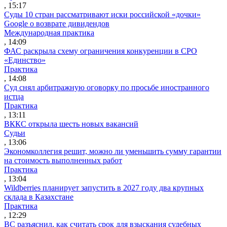
, 15:17
Суды 10 стран рассматривают иски российской «дочки»
Google о возврате дивидендов
Международная практика
, 14:09
ФАС раскрыла схему ограничения конкуренции в СРО
«Единство»
Практика
, 14:08
Суд снял арбитражную оговорку по просьбе иностранного
истца
Практика
, 13:11
ВККС открыла шесть новых вакансий
Судьи
, 13:06
Экономколлегия решит, можно ли уменьшить сумму гарантии
на стоимость выполненных работ
Практика
, 13:04
Wildberries планирует запустить в 2027 году два крупных
склада в Казахстане
Практика
, 12:29
ВС разъяснил, как считать срок для взыскания судебных