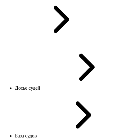
Досье судей
База судов