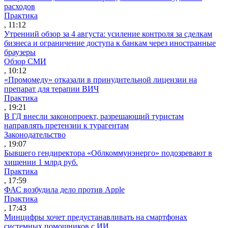
расходов
Практика
, 11:12
Утренний обзор за 4 августа: усиление контроля за сделкам
бизнеса и ограничение доступа к банкам через иностранные
браузеры
Обзор СМИ
, 10:12
«Промомеду» отказали в принудительной лицензии на
препарат для терапии ВИЧ
Практика
, 19:21
В ГД внесли законопроект, разрешающий туристам
направлять претензии к турагентам
Законодательство
, 19:07
Бывшего гендиректора «Облкоммунэнерго» подозревают в
хищении 1 млрд руб.
Практика
, 17:59
ФАС возбудила дело против Apple
Практика
, 17:43
Минцифры хочет предустанавливать на смартфонах
системных помощников с ИИ