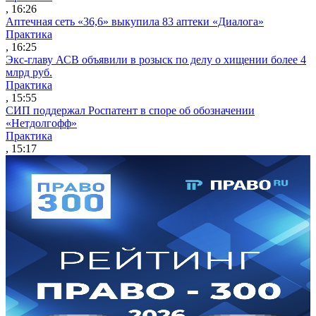
, 16:26
Аптечная сеть «36,6» выкупила 83 аптеки «Диалога»
Практика
, 16:25
Экс-главу АСВ объявили в розыск по делу о хищении более 4
млрд руб.
Практика
, 15:55
СИП поддержал Роспатент в споре об обозначении
«Нетдолгофф»
Практика
, 15:17