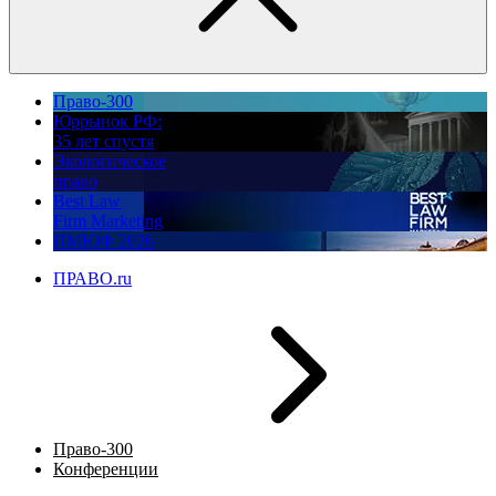
Право-300
Юррынок РФ:
35 лет спустя
Экологическое
право
Best Law
Firm Marketing
ПМЮФ 2026
ПРАВО.ru
Право-300
Конференции