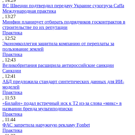
, 14:29
ВС Швеции подтвердил передачу Украине сухогруза Caffa
Международная практика
, 13:27
Минфин планирует отбирать подрядчиков госконтрактов в
строительстве по их репутации
Практика
, 12:52
Экономколлегия защитила компанию от переплаты за
пользование землей
Практика
, 12:43
Великобритания расширила антироссийские санкции
Санкции
, 12:41
АБД предложила стандарт синтетических данных для ИИ-
моделей
Практика
, 11:53
«Билайн» подал встречный иск к Т2 из-за слова «микс» в
названии бренда мультиподписки
Практика
, 11:44
ФАС запретила наружную рекламу Fonbet
Практика