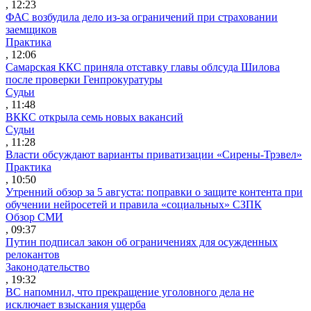
, 12:23
ФАС возбудила дело из-за ограничений при страховании
заемщиков
Практика
, 12:06
Самарская ККС приняла отставку главы облсуда Шилова
после проверки Генпрокуратуры
Судьи
, 11:48
ВККС открыла семь новых вакансий
Судьи
, 11:28
Власти обсуждают варианты приватизации «Сирены-Трэвел»
Практика
, 10:50
Утренний обзор за 5 августа: поправки о защите контента при
обучении нейросетей и правила «социальных» СЗПК
Обзор СМИ
, 09:37
Путин подписал закон об ограничениях для осужденных
релокантов
Законодательство
, 19:32
ВС напомнил, что прекращение уголовного дела не
исключает взыскания ущерба