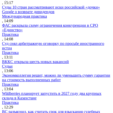
, 15:17
Суды 10 стран рассматривают иски российской «дочки»
Google о возврате дивидендов
Международная практика
, 14:09
ФАС раскрыла схему ограничения конкуренции в СРО
«Единство»
Практика
, 14:08
Суд снял арбитражную оговорку по просьбе иностранного
истца
Практика
, 13:11
ВККС открыла шесть новых вакансий
Судьи
, 13:06
Экономколлегия решит, можно ли уменьшить сумму гарантии
на стоимость выполненных работ
Практика
, 13:04
Wildberries планирует запустить в 2027 году два крупных
склада в Казахстане
Практика
, 12:29
ВС разъяснил, как считать срок для взыскания судебных