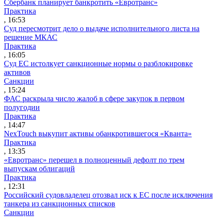
Сбербанк планирует банкротить «Евротранс»
Практика
, 16:53
Суд пересмотрит дело о выдаче исполнительного листа на
решение МКАС
Практика
, 16:05
Суд ЕС истолкует санкционные нормы о разблокировке
активов
Санкции
, 15:24
ФАС раскрыла число жалоб в сфере закупок в первом
полугодии
Практика
, 14:47
NexTouch выкупит активы обанкротившегося «Кванта»
Практика
, 13:35
«Евротранс» перешел в полноценный дефолт по трем
выпускам облигаций
Практика
, 12:31
Российский судовладелец отозвал иск к ЕС после исключения
танкера из санкционных списков
Санкции