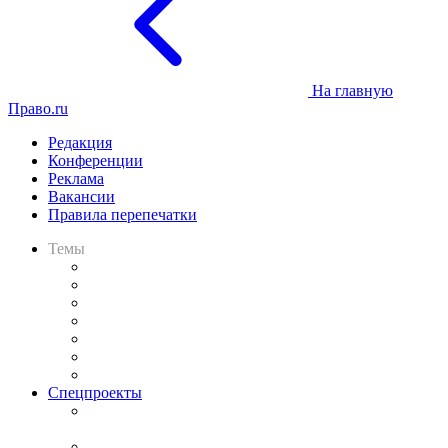
На главную
Право.ru
Редакция
Конференции
Реклама
Вакансии
Правила перепечатки
Темы
Практика
Законодательство
Процесс
Исследования
Рынок юридических услуг
Юридическое сообщество
Важнейшие правовые темы в прессе
Спецпроекты
Подкаст «В здравом уме
и твёрдой памяти»
Legal Design