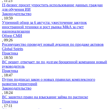
, 11:23
IT-бизнес просит упростить использование данных граждан
для обучения ИИ
Законодательство
, 10:59
Утренний обзор за 6 августа: ужесточение закупок
иностранной техники и рост рынка M&A за счет
национализации
Обзор СМИ
, 09:26
Росимущество проведет новый аукцион по продаже активов
Global Spirits
Практика
, 18:50
ВС решит, отвечает ли по долгам брошенной компании новый
руководитель
Практика
, 18:47
Путин подписал закон о новых правилах комплексного
развития территорий
Законодательство
, 18:24
ВС защитил право на взыскание займа по расписке
Практика
, 17:11