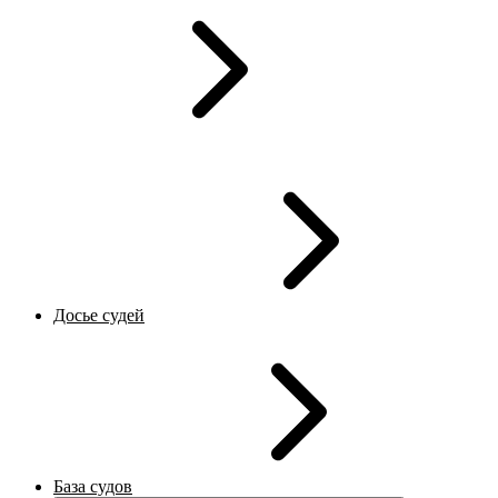
Досье судей
База судов