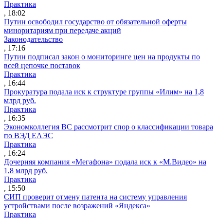
Практика
, 18:02
Путин освободил государство от обязательной оферты
миноритариям при передаче акций
Законодательство
, 17:16
Путин подписал закон о мониторинге цен на продукты по
всей цепочке поставок
Практика
, 16:44
Прокуратура подала иск к структуре группы «Илим» на 1,8
млрд руб.
Практика
, 16:35
Экономколлегия ВС рассмотрит спор о классификации товара
по ВЭД ЕАЭС
Практика
, 16:24
Дочерняя компания «Мегафона» подала иск к «М.Видео» на
1,8 млрд руб.
Практика
, 15:50
СИП проверит отмену патента на систему управления
устройствами после возражений «Яндекса»
Практика