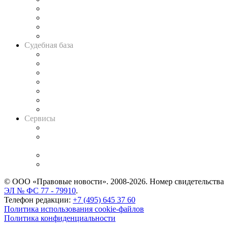
Банкротная панорама
Советы для литигаторов
Сговоры на торгах
Авто
Судебная база
Картотека арбитражных дел
Решения арбитражных судов
Календарь рассмотрения арбитражных дел
Досье судей
Информация о судах
RSS лента новостей
Вакансии для юристов
Сервисы
Справочно-правовая система
Casebook: мониторинг дел
и компаний
Caselook: поиск и анализ практики
CASE.ONE: управление юридической службой
© ООО «Правовые новости». 2008-2026.
Номер свидетельства
ЭЛ № ФС 77 - 79910
.
Телефон редакции:
+7 (495) 645 37 60
Политика использования cookie-файлов
Политика конфиденциальности