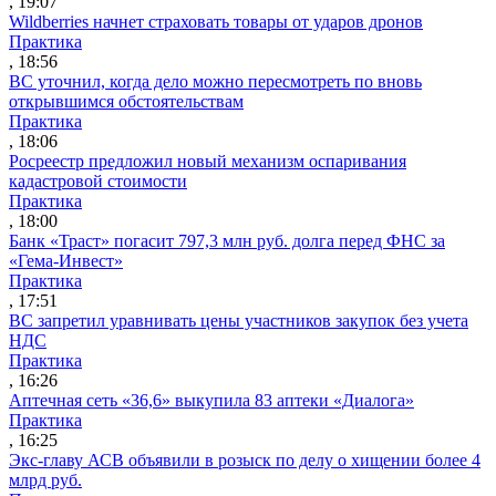
, 19:07
Wildberries начнет страховать товары от ударов дронов
Практика
, 18:56
ВС уточнил, когда дело можно пересмотреть по вновь
открывшимся обстоятельствам
Практика
, 18:06
Росреестр предложил новый механизм оспаривания
кадастровой стоимости
Практика
, 18:00
Банк «Траст» погасит 797,3 млн руб. долга перед ФНС за
«Гема-Инвест»
Практика
, 17:51
ВС запретил уравнивать цены участников закупок без учета
НДС
Практика
, 16:26
Аптечная сеть «36,6» выкупила 83 аптеки «Диалога»
Практика
, 16:25
Экс-главу АСВ объявили в розыск по делу о хищении более 4
млрд руб.