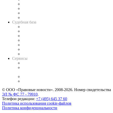
Банкротная панорама
Советы для литигаторов
Сговоры на торгах
Авто
Судебная база
Картотека арбитражных дел
Решения арбитражных судов
Календарь рассмотрения арбитражных дел
Досье судей
Информация о судах
RSS лента новостей
Вакансии для юристов
Сервисы
Справочно-правовая система
Casebook: мониторинг дел
и компаний
Caselook: поиск и анализ практики
CASE.ONE: управление юридической службой
© ООО «Правовые новости». 2008-2026.
Номер свидетельства
ЭЛ № ФС 77 - 79910
.
Телефон редакции:
+7 (495) 645 37 60
Политика использования cookie-файлов
Политика конфиденциальности