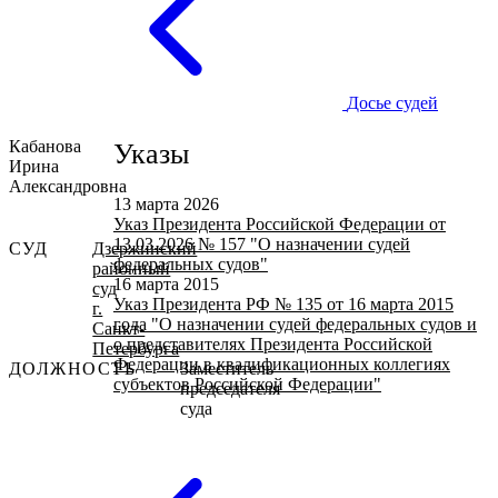
Досье судей
Кабанова
Указы
Ирина
Александровна
13 марта 2026
Указ Президента Российской Федерации от
13.03.2026 № 157 "О назначении судей
СУД
Дзержинский
федеральных судов"
районный
16 марта 2015
суд
Указ Президента РФ № 135 от 16 марта 2015
г.
года "О назначении судей федеральных судов и
Санкт-
о представителях Президента Российской
Петербурга
Федерации в квалификационных коллегиях
ДОЛЖНОСТЬ
Заместитель
субъектов Российской Федерации"
председателя
суда