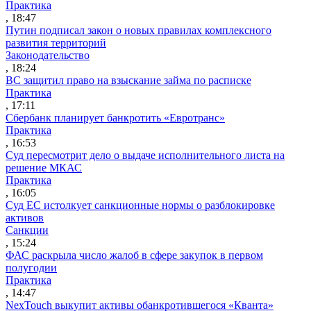
Практика
, 18:47
Путин подписал закон о новых правилах комплексного
развития территорий
Законодательство
, 18:24
ВС защитил право на взыскание займа по расписке
Практика
, 17:11
Сбербанк планирует банкротить «Евротранс»
Практика
, 16:53
Суд пересмотрит дело о выдаче исполнительного листа на
решение МКАС
Практика
, 16:05
Суд ЕС истолкует санкционные нормы о разблокировке
активов
Санкции
, 15:24
ФАС раскрыла число жалоб в сфере закупок в первом
полугодии
Практика
, 14:47
NexTouch выкупит активы обанкротившегося «Кванта»