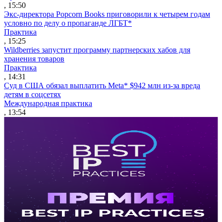
, 15:50
Экс-директора Popcorn Books приговорили к четырем годам
условно по делу о пропаганде ЛГБТ*
Практика
, 15:25
Wildberries запустит программу партнерских хабов для
хранения товаров
Практика
, 14:31
Суд в США обязал выплатить Meta* $942 млн из-за вреда
детям в соцсетях
Международная практика
, 13:54