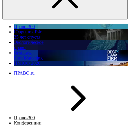
Право-300
Юррынок РФ:
35 лет спустя
Экологическое
право
Best Law
Firm Marketing
ПМЮФ 2026
ПРАВО.ru
Право-300
Конференции