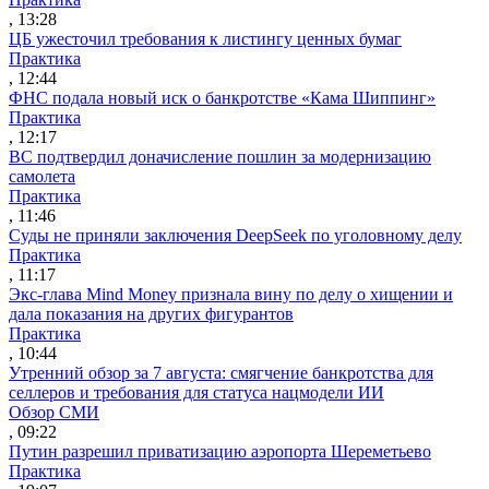
, 13:28
ЦБ ужесточил требования к листингу ценных бумаг
Практика
, 12:44
ФНС подала новый иск о банкротстве «Кама Шиппинг»
Практика
, 12:17
ВС подтвердил доначисление пошлин за модернизацию
самолета
Практика
, 11:46
Суды не приняли заключения DeepSeek по уголовному делу
Практика
, 11:17
Экс-глава Mind Money признала вину по делу о хищении и
дала показания на других фигурантов
Практика
, 10:44
Утренний обзор за 7 августа: смягчение банкротства для
селлеров и требования для статуса нацмодели ИИ
Обзор СМИ
, 09:22
Путин разрешил приватизацию аэропорта Шереметьево
Практика