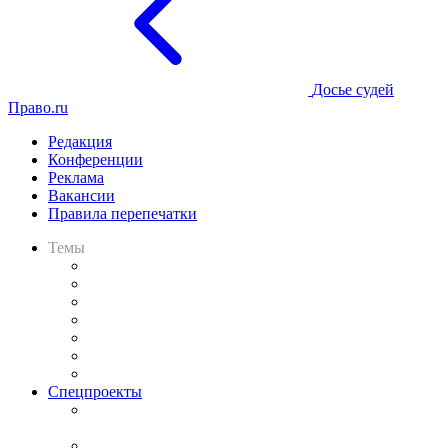
Досье судей
Право.ru
Редакция
Конференции
Реклама
Вакансии
Правила перепечатки
Темы
Практика
Законодательство
Процесс
Исследования
Рынок юридических услуг
Юридическое сообщество
Важнейшие правовые темы в прессе
Спецпроекты
Подкаст «В здравом уме
и твёрдой памяти»
Legal Design