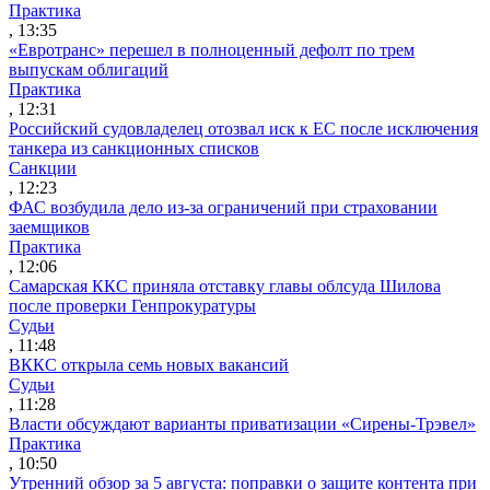
Практика
, 13:35
«Евротранс» перешел в полноценный дефолт по трем
выпускам облигаций
Практика
, 12:31
Российский судовладелец отозвал иск к ЕС после исключения
танкера из санкционных списков
Санкции
, 12:23
ФАС возбудила дело из-за ограничений при страховании
заемщиков
Практика
, 12:06
Самарская ККС приняла отставку главы облсуда Шилова
после проверки Генпрокуратуры
Судьи
, 11:48
ВККС открыла семь новых вакансий
Судьи
, 11:28
Власти обсуждают варианты приватизации «Сирены-Трэвел»
Практика
, 10:50
Утренний обзор за 5 августа: поправки о защите контента при