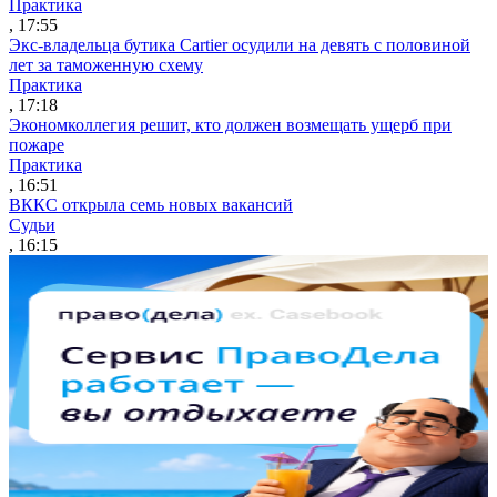
Практика
, 17:55
Экс-владельца бутика Cartier осудили на девять с половиной
лет за таможенную схему
Практика
, 17:18
Экономколлегия решит, кто должен возмещать ущерб при
пожаре
Практика
, 16:51
ВККС открыла семь новых вакансий
Судьи
, 16:15