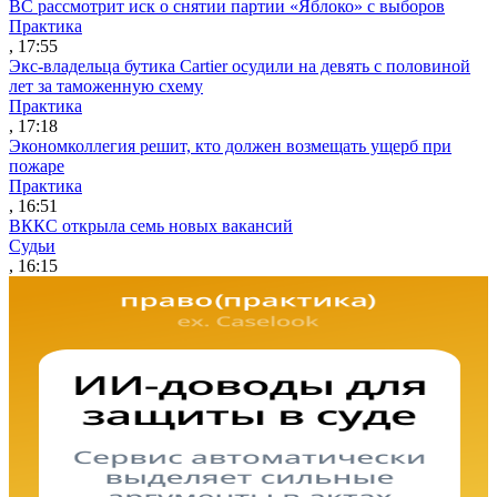
ВС рассмотрит иск о снятии партии «Яблоко» с выборов
Практика
, 17:55
Экс-владельца бутика Cartier осудили на девять с половиной
лет за таможенную схему
Практика
, 17:18
Экономколлегия решит, кто должен возмещать ущерб при
пожаре
Практика
, 16:51
ВККС открыла семь новых вакансий
Судьи
, 16:15