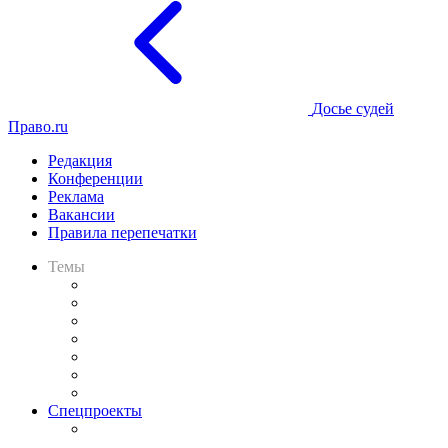
Досье судей
Право.ru
Редакция
Конференции
Реклама
Вакансии
Правила перепечатки
Темы
Практика
Законодательство
Процесс
Исследования
Рынок юридических услуг
Юридическое сообщество
Важнейшие правовые темы в прессе
Спецпроекты
Подкаст «В здравом уме
и твёрдой памяти»