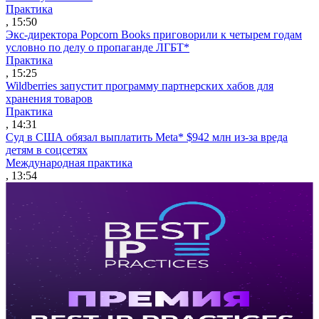
Практика
, 15:50
Экс-директора Popcorn Books приговорили к четырем годам
условно по делу о пропаганде ЛГБТ*
Практика
, 15:25
Wildberries запустит программу партнерских хабов для
хранения товаров
Практика
, 14:31
Суд в США обязал выплатить Meta* $942 млн из-за вреда
детям в соцсетях
Международная практика
, 13:54