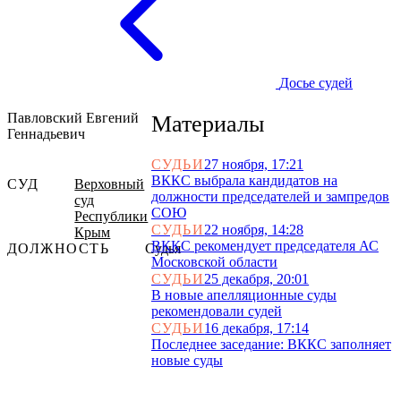
Досье судей
Павловский Евгений
Материалы
Геннадьевич
СУДЬИ
27 ноября, 17:21
ВККС выбрала кандидатов на
СУД
Верховный
должности председателей и зампредов
суд
СОЮ
Республики
СУДЬИ
22 ноября, 14:28
Крым
ВККС рекомендует председателя АС
ДОЛЖНОСТЬ
Судья
Московской области
СУДЬИ
25 декабря, 20:01
В новые апелляционные суды
рекомендовали судей
СУДЬИ
16 декабря, 17:14
Последнее заседание: ВККС заполняет
новые суды