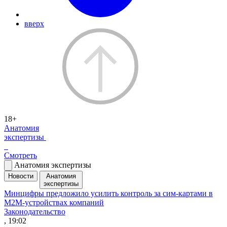
вверх
18+
Анатомия
экспертизы
Смотреть
Анатомия экспертизы
Новости
Анатомия
экспертизы
Минцифры предложило усилить контроль за сим-картами в
M2M-устройствах компаний
Законодательство
, 19:02