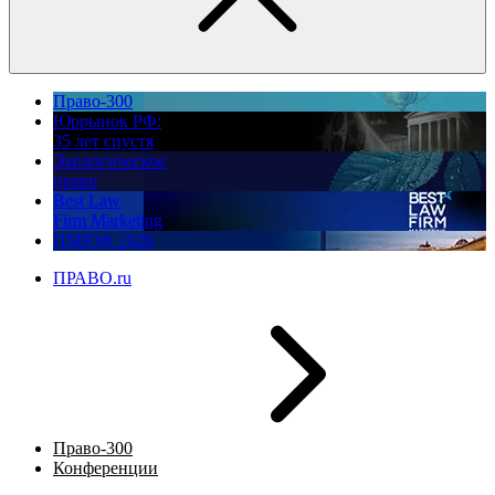
Право-300
Юррынок РФ:
35 лет спустя
Экологическое
право
Best Law
Firm Marketing
ПМЮФ 2026
ПРАВО.ru
Право-300
Конференции