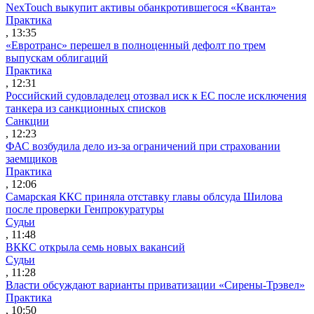
NexTouch выкупит активы обанкротившегося «Кванта»
Практика
, 13:35
«Евротранс» перешел в полноценный дефолт по трем
выпускам облигаций
Практика
, 12:31
Российский судовладелец отозвал иск к ЕС после исключения
танкера из санкционных списков
Санкции
, 12:23
ФАС возбудила дело из-за ограничений при страховании
заемщиков
Практика
, 12:06
Самарская ККС приняла отставку главы облсуда Шилова
после проверки Генпрокуратуры
Судьи
, 11:48
ВККС открыла семь новых вакансий
Судьи
, 11:28
Власти обсуждают варианты приватизации «Сирены-Трэвел»
Практика
, 10:50