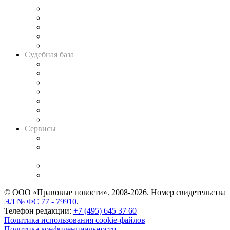
Legal Design
Банкротная панорама
Советы для литигаторов
Сговоры на торгах
Авто
Судебная база
Картотека арбитражных дел
Решения арбитражных судов
Календарь рассмотрения арбитражных дел
Досье судей
Информация о судах
RSS лента новостей
Вакансии для юристов
Сервисы
Справочно-правовая система
Casebook: мониторинг дел
и компаний
Caselook: поиск и анализ практики
CASE.ONE: управление юридической службой
© ООО «Правовые новости». 2008-2026.
Номер свидетельства
ЭЛ № ФС 77 - 79910
.
Телефон редакции:
+7 (495) 645 37 60
Политика использования cookie-файлов
Политика конфиденциальности