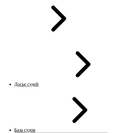
Досье судей
База судов