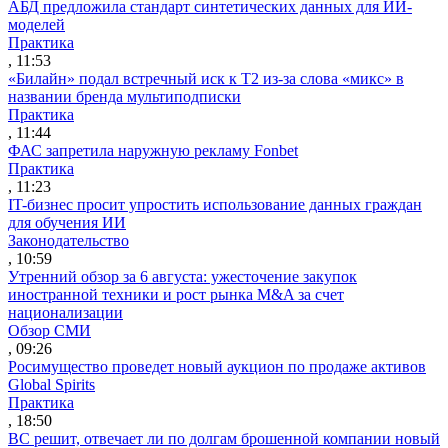
АБД предложила стандарт синтетических данных для ИИ-
моделей
Практика
, 11:53
«Билайн» подал встречный иск к Т2 из-за слова «микс» в
названии бренда мультиподписки
Практика
, 11:44
ФАС запретила наружную рекламу Fonbet
Практика
, 11:23
IT-бизнес просит упростить использование данных граждан
для обучения ИИ
Законодательство
, 10:59
Утренний обзор за 6 августа: ужесточение закупок
иностранной техники и рост рынка M&A за счет
национализации
Обзор СМИ
, 09:26
Росимущество проведет новый аукцион по продаже активов
Global Spirits
Практика
, 18:50
ВС решит, отвечает ли по долгам брошенной компании новый