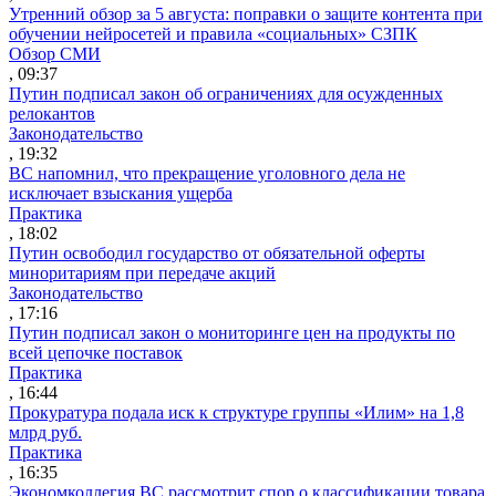
Утренний обзор за 5 августа: поправки о защите контента при
обучении нейросетей и правила «социальных» СЗПК
Обзор СМИ
, 09:37
Путин подписал закон об ограничениях для осужденных
релокантов
Законодательство
, 19:32
ВС напомнил, что прекращение уголовного дела не
исключает взыскания ущерба
Практика
, 18:02
Путин освободил государство от обязательной оферты
миноритариям при передаче акций
Законодательство
, 17:16
Путин подписал закон о мониторинге цен на продукты по
всей цепочке поставок
Практика
, 16:44
Прокуратура подала иск к структуре группы «Илим» на 1,8
млрд руб.
Практика
, 16:35
Экономколлегия ВС рассмотрит спор о классификации товара