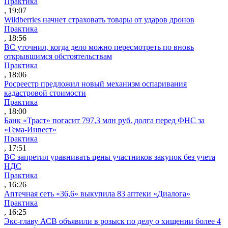
Практика
, 19:07
Wildberries начнет страховать товары от ударов дронов
Практика
, 18:56
ВС уточнил, когда дело можно пересмотреть по вновь
открывшимся обстоятельствам
Практика
, 18:06
Росреестр предложил новый механизм оспаривания
кадастровой стоимости
Практика
, 18:00
Банк «Траст» погасит 797,3 млн руб. долга перед ФНС за
«Гема-Инвест»
Практика
, 17:51
ВС запретил уравнивать цены участников закупок без учета
НДС
Практика
, 16:26
Аптечная сеть «36,6» выкупила 83 аптеки «Диалога»
Практика
, 16:25
Экс-главу АСВ объявили в розыск по делу о хищении более 4