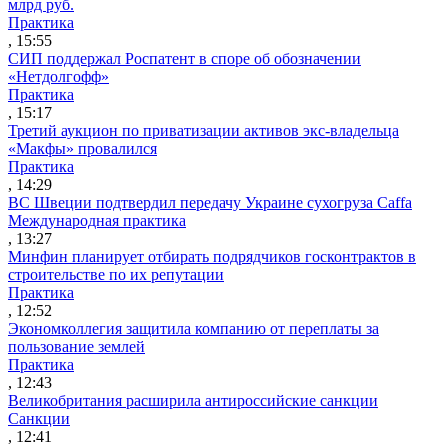
млрд руб.
Практика
, 15:55
СИП поддержал Роспатент в споре об обозначении
«Нетдолгофф»
Практика
, 15:17
Третий аукцион по приватизации активов экс-владельца
«Макфы» провалился
Практика
, 14:29
ВС Швеции подтвердил передачу Украине сухогруза Caffa
Международная практика
, 13:27
Минфин планирует отбирать подрядчиков госконтрактов в
строительстве по их репутации
Практика
, 12:52
Экономколлегия защитила компанию от переплаты за
пользование землей
Практика
, 12:43
Великобритания расширила антироссийские санкции
Санкции
, 12:41