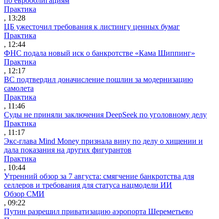
по еврооблигациям
Практика
, 13:28
ЦБ ужесточил требования к листингу ценных бумаг
Практика
, 12:44
ФНС подала новый иск о банкротстве «Кама Шиппинг»
Практика
, 12:17
ВС подтвердил доначисление пошлин за модернизацию
самолета
Практика
, 11:46
Суды не приняли заключения DeepSeek по уголовному делу
Практика
, 11:17
Экс-глава Mind Money признала вину по делу о хищении и
дала показания на других фигурантов
Практика
, 10:44
Утренний обзор за 7 августа: смягчение банкротства для
селлеров и требования для статуса нацмодели ИИ
Обзор СМИ
, 09:22
Путин разрешил приватизацию аэропорта Шереметьево