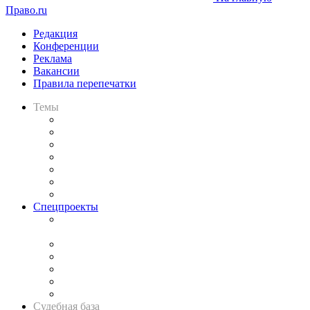
Право.ru
Редакция
Конференции
Реклама
Вакансии
Правила перепечатки
Темы
Практика
Законодательство
Процесс
Исследования
Рынок юридических услуг
Юридическое сообщество
Важнейшие правовые темы в прессе
Спецпроекты
Подкаст «В здравом уме
и твёрдой памяти»
Legal Design
Банкротная панорама
Советы для литигаторов
Сговоры на торгах
Авто
Судебная база