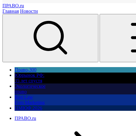
ПРАВО.ru
Главная
Новости
Право-300
Юррынок РФ:
35 лет спустя
Экологическое
право
Best Law
Firm Marketing
ПМЮФ 2026
ПРАВО.ru