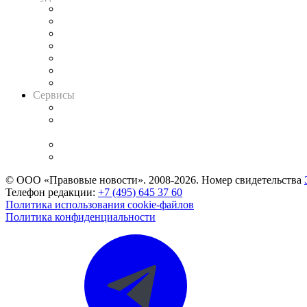
Картотека арбитражных дел
Решения арбитражных судов
Календарь рассмотрения арбитражных дел
Досье судей
Информация о судах
RSS лента новостей
Вакансии для юристов
Сервисы
Справочно-правовая система
Casebook: мониторинг дел
и компаний
Caselook: поиск и анализ практики
CASE.ONE: управление юридической службой
© ООО «Правовые новости». 2008-2026.
Номер свидетельства
Телефон редакции:
+7 (495) 645 37 60
Политика использования cookie-файлов
Политика конфиденциальности