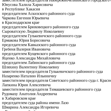
заместителем председателя Набережночелнинского городского 
Юнусова Халила Харисовича
в Республике Хакасия
председателем Аскизского районного суда
Чаркова Евгения Юрьевича
в Краснодарском крае
председателем Брюховецкого районного суда
Сыроватскую Людмилу Николаевну
председателем Гулькевичского районного суда
Ермакова Юрия Борисовича
председателем Кавказского районного суда
Гребеня Валерия Ивановича
председателем Кущевского районного суда
Яценко Александра Михайловича
председателем Лабинского районного суда
Шляхину Валентину Николаевну
заместителем председателя Гулькевичского районного суда
Назаренко Наталию Ильиничну
заместителем председателя Советского районного суда г. Красн
Лапкина Юрия Алексеевича
заместителем председателя Тимашевского районного суда
Рудомаху Анатолия Андреевича
в Хабаровском крае
председателем суда района имени Лазо
Шмарина Александра Игоревича