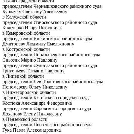
в Волгоградской области
председателем Чернышковского районного суда
Бурлачку Светлану Алексеевну
в Калужской области
председателем Износковского районного суда
Кальченко Игоря Петровича
в Кемеровской области
председателем Яшкинского районного суда
Дмитриеву Людмилу Емельяновну
в Костромской области
председателем Поназыревского районного суда
Сньозик Марию Павловну
председателем Судиславского районного суда
Григорьеву Татьяну Павловну
в Липецкой области
председателем Лев-Толстовского районного суда
Пономареву Ольгу Николаевну
в Нижегородской области
председателем Кстовского городского суда
Костюка Александра Федоровича
председателем Саровского городского суда
Лоханову Елену Николаевну
в Пензенской области
председателем Пензенского районного суда
Гука Павла Александровича