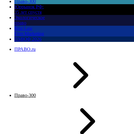
Право-300
Юррынок РФ:
35 лет спустя
Экологическое
право
Best Law
Firm Marketing
ПМЮФ 2026
ПРАВО.ru
Право-300