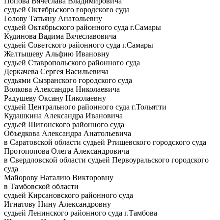
Попова Вячеслава Владимировича
судьей Октябрьского городского суда
Голову Татьяну Анатольевну
судьей Октябрьского районного суда г.Самары
Кудинова Вадима Вячеславовича
судьей Советского районного суда г.Самары
Желтышеву Альфию Ивановну
судьей Ставропольского районного суда
Деркачева Сергея Васильевича
судьями Сызранского городского суда
Волкова Александра Николаевича
Радушеву Оксану Николаевну
судьей Центрального районного суда г.Тольятти
Кудашкина Александра Ивановича
судьей Шигонского районного суда
Объедкова Александра Анатольевича
в Саратовской области судьей Ртищевского городского суда
Протопопова Олега Александровича
в Свердловской области судьей Первоуральского городского
суда
Майорову Наталию Викторовну
в Тамбовской области
судьей Кирсановского районного суда
Игнатову Нину Александровну
судьей Ленинского районного суда г.Тамбова