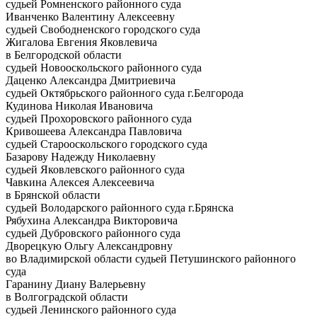
судьей Ромненского районного суда
Иванченко Валентину Алексеевну
судьей Свободненского городского суда
Жигалова Евгения Яковлевича
в Белгородской области
судьей Новооскольского районного суда
Даценко Александра Дмитриевича
судьей Октябрьского районного суда г.Белгорода
Кудинова Николая Ивановича
судьей Прохоровского районного суда
Кривошеева Александра Павловича
судьей Старооскольского городского суда
Базарову Надежду Николаевну
судьей Яковлевского районного суда
Чавкина Алексея Алексеевича
в Брянской области
судьей Володарского районного суда г.Брянска
Рябухина Александра Викторовича
судьей Дубровского районного суда
Дворецкую Ольгу Александровну
во Владимирской области судьей Петушинского районного
суда
Гаранину Диану Валерьевну
в Волгоградской области
судьей Ленинского районного суда