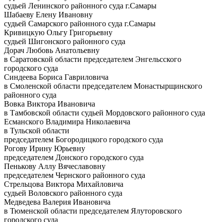
судьей Ленинского районного суда г.Самары
Шабаеву Елену Ивановну
судьей Самарского районного суда г.Самары
Кривицкую Ольгу Григорьевну
судьей Шигонского районного суда
Дорач Любовь Анатольевну
в Саратовской области председателем Энгельсского
городского суда
Синдеева Бориса Гавриловича
в Смоленской области председателем Монастырщинского
районного суда
Вовка Виктора Ивановича
в Тамбовской области судьей Мордовского районного суда
Есманского Владимира Николаевича
в Тульской области
председателем Богородицкого городского суда
Рогову Ирину Юрьевну
председателем Донского городского суда
Пенькову Аллу Вячеславовну
председателем Чернского районного суда
Стрельцова Виктора Михайловича
судьей Воловского районного суда
Медведева Валерия Ивановича
в Тюменской области председателем Ялуторовского
городского суда