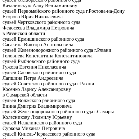
Качалинскую Аллу Вениаминовну
судьей Первомайского районного суда г.Ростова-на-Дону
Егорова Юрия Николаевича
судьей Чертковского районного суда
Федосеева Владимира Петровича
в Рязанской области
судьей Ермишинского районного суда
Сасакина Виктора Анатольевича
судьей Железнодорожного районного суда г.Рязани
Головнева Константина Константиновича
судьей Рыбновского районного суда
Гужова Евгения Николаевича
судьей Сасовского районного суда
Лапшина Петра Андреевича
судьей Советского районного суда г.Рязани
Косенко Ларису Александровну
в Самарской области
судьей Волжского районного суда
Енина Дмитрия Владимировича
судьей Железнодорожного районного суда г.Самары
Колесникову Людмилу Юрьевну
судьей Исаклинского районного суда
Суркова Михаила Петровича
судьей Кинель-Черкасского районного суда