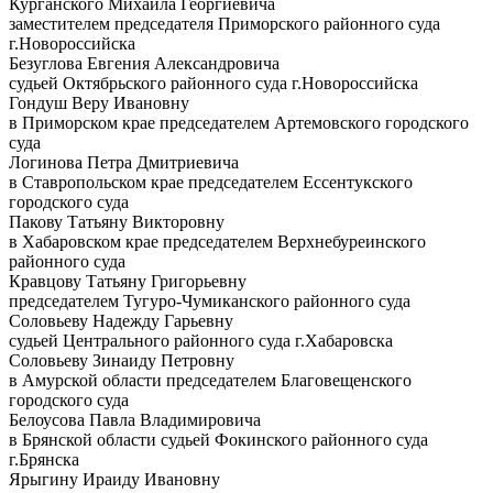
Курганского Михаила Георгиевича
заместителем председателя Приморского районного суда
г.Новороссийска
Безуглова Евгения Александровича
судьей Октябрьского районного суда г.Новороссийска
Гондуш Веру Ивановну
в Приморском крае председателем Артемовского городского
суда
Логинова Петра Дмитриевича
в Ставропольском крае председателем Ессентукского
городского суда
Пакову Татьяну Викторовну
в Хабаровском крае председателем Верхнебуреинского
районного суда
Кравцову Татьяну Григорьевну
председателем Тугуро-Чумиканского районного суда
Соловьеву Надежду Гарьевну
судьей Центрального районного суда г.Хабаровска
Соловьеву Зинаиду Петровну
в Амурской области председателем Благовещенского
городского суда
Белоусова Павла Владимировича
в Брянской области судьей Фокинского районного суда
г.Брянска
Ярыгину Ираиду Ивановну