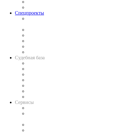
Юридическое сообщество
Важнейшие правовые темы в прессе
Спецпроекты
Подкаст «В здравом уме
и твёрдой памяти»
Legal Design
Банкротная панорама
Советы для литигаторов
Сговоры на торгах
Авто
Судебная база
Картотека арбитражных дел
Решения арбитражных судов
Календарь рассмотрения арбитражных дел
Досье судей
Информация о судах
RSS лента новостей
Вакансии для юристов
Сервисы
Справочно-правовая система
Casebook: мониторинг дел
и компаний
Caselook: поиск и анализ практики
CASE.ONE: управление юридической службой