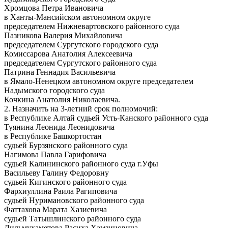
Хромцова Петра Ивановича
в Ханты-Мансийском автономном округе
председателем Нижневартовского районного суда
Пазникова Валерия Михайловича
председателем Сургутского городского суда
Комиссарова Анатолия Алексеевича
председателем Сургутского районного суда
Патрина Геннадия Васильевича
в Ямало-Ненецком автономном округе председателем
Надымского городского суда
Кочкина Анатолия Николаевича.
2. Назначить на 3-летний срок полномочий:
в Республике Алтай судьей Усть-Канского районного суда
Туянина Леонида Леонидовича
в Республике Башкортостан
судьей Бурзянского районного суда
Нагимова Павла Гарифовича
судьей Калининского районного суда г.Уфы
Васильеву Галину Федоровну
судьей Кигинского районного суда
Фархиуллина Раила Рагиповича
судьей Нуримановского районного суда
Фаттахова Марата Хазиевича
судьей Татышлинского районного суда
Дильмухаметова Расиха Хамзиновича