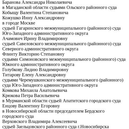
Баранова Александра Николаевича
в Магаданской области судьями Ольского районного суда
Кобыщу Валентина Степановича
Кожушко Инну Александровну
в городе Москве
судьей Гагаринского межмуниципального (районного) суда
Юго-Западного административного округа
Ачамович Ирину Владимировну
судьей Савеловского межмуниципального (районного) суда
Северного административного округа
Флинту Викторию Степановну
судьями Симоновского межмуниципального (районного) суда
Южного административного округа
Голубкову Лидию Владимировну
Титарову Елену Александровну
судьями Черемушкинского межмуниципального (районного)
суда Юго-Западного административного округа
Комкова Михаила Анатольевича
Крюкова Петра Васильевича
в Мурманской области судьей Апатитского городского суда
Енцову Валентину Егоровну
в Новосибирской области председателем Бердского
городского суда
Верховского Владимира Алексеевича
судьей Заельцовского районного суда г.Новосибирска