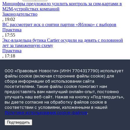
Минцифры предложило усилить контроль за сим-картами в
M2M-устройствах компаний
Законодательство
, 19:02
ВС рассмотрит иск о снятии партии «Яблоко» с выборов
Практика
, 17:55
Экс-владельца бутика Cartier осудили на девять с половиной
лет за таможенную схему
Практика
, 17:18
Экономколлегия решит, кто должен возмещать ущерб при
пожаре
ООО «Правовые Новости» (ИНН 7704317790) использует
Практика
файлы cookie (включая сторонние файлы cookie) для
, 16:51
сбора информации об использовании сайта
ВККС открыла семь новых вакансий
посетителями. Такие файлы cookie помогают нам
Судьи
предоставлять вам наилучший онлайн-опыт, постоянно
, 16:15
улучшать наш веб-сайт. Нажав на кнопку «Подтвердить»,
вы даете согласие на обработку файлов cookie в
соответствии с условиями, изложенными в нашей
Политике использования cookie-файлов
.
Подтвердить
Реклама
Адвокатское бюро Санкт-Петербурга «Вертикаль» ИНН 7841290773
Реклама
ООО "Право.ру" ИНН: 7704835288