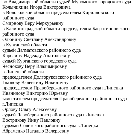
во Владимирской области судьей Муромского городского суда
Колычихина Игоря Викторовича
в Вологодской области председателем Кирилловского
районного суда
Смирнову Веру Меркурьевну
в Калининградской области председателем Багратионовского
районного суда
Олюнину Светлану Александровну
в Курганской области
судьей Далматовского районного суда
Карелину Надежду Анатольевну
судьей Курганского городского суда
Чеснокову Веру Владимировну
в Липецкой области
председателем Долгоруковского районного суда
Глазкову Валентину Ильиничну
председателем Правобережного районного суда г.Липецка
Иванилову Викторию Юрьевну
заместителем председателя Правобережного районного суда
г.Липецка
Орлову Ольгу Алексеевну
судьей Левобережного районного суда г.Липецка
Вострикову Инну Павловну
судьями Советского районного суда г.Липецка
Абраменко Наталью Валерьевну