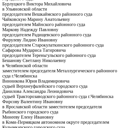
Бурлуцкого Виктора Михайловича
в Ульяновской области
председателем Вешкаймского районного суда
Чайковскую Марину Анатольевну
председателем Майнского районного суда
Маркову Надежду Павловну
председателем Радищевского районного суда
Фирулеву Лидию Ивановну
председателем Старокулаткинского районного суда
Сафарова Мудариса Тагировича
председателем Тереньгульского районного суда
Бешанову Светлану Николаевну
в Челябинской области
заместителем председателя Металлургического районного
суда г.Челябинска
Винникова Юрия Владимировича
судьей Верхнеуфалейского городского суда
Данилова Александра Леонидовича
судьей Тракторозаводского районного суда г.Челябинска
Фирсову Валентину Ивановну
в Ярославской области заместителем председателя
Рыбинского городского суда
Минееву Елену Ивановну
в Коми-Пермяцком автономном округе председателем
Кудымкарского городского суда