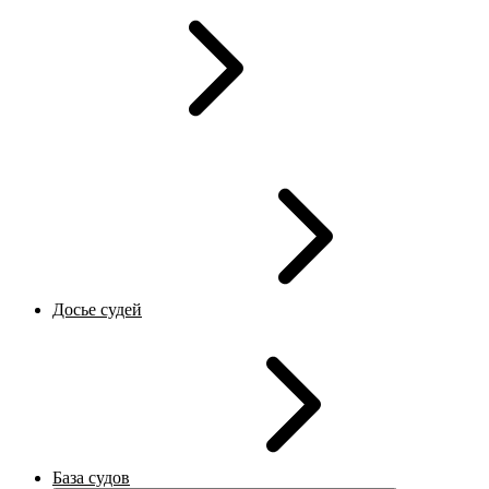
Досье судей
База судов