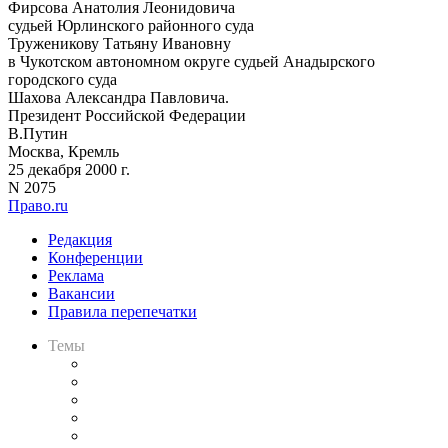
Фирсова Анатолия Леонидовича
судьей Юрлинского районного суда
Труженикову Татьяну Ивановну
в Чукотском автономном округе судьей Анадырского
городского суда
Шахова Александра Павловича.
Президент Российской Федерации
В.Путин
Москва, Кремль
25 декабря 2000 г.
N 2075
Право.ru
Редакция
Конференции
Реклама
Вакансии
Правила перепечатки
Темы
Практика
Законодательство
Процесс
Исследования
Рынок юридических услуг