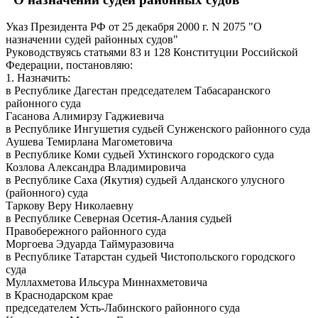
Указ Президента РФ от 25 декабря 2000 г. N 2075 "О
назначении судей районных судов"
Руководствуясь статьями 83 и 128 Конституции Российской
Федерации, постановляю:
1. Назначить:
в Республике Дагестан председателем Табасаранского
районного суда
Гасанова Алимирзу Гаджиевича
в Республике Ингушетия судьей Сунженского районного суда
Аушева Темирлана Магометовича
в Республике Коми судьей Ухтинского городского суда
Козлова Александра Владимировича
в Республике Саха (Якутия) судьей Алданского улусного
(районного) суда
Таркову Веру Николаевну
в Республике Северная Осетия-Алания судьей
Правобережного районного суда
Моргоева Эдуарда Таймуразовича
в Республике Татарстан судьей Чистопольского городского
суда
Муллахметова Ильсура Миннахметовича
в Краснодарском крае
председателем Усть-Лабинского районного суда