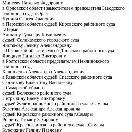
Минееву Наталью Федоровну
в Орловской области заместителем председателя Заводского
районного суда г.Орла
Лупина Сергея Ивановича
в Пермской области судьей Кировского районного суда
г.Перми
Аликину Гульнару Камильевну
судьей Соликамского городского суда
Чистякову Галину Александровну
в Псковской области судьей Дновского районного суда
Яроцкую Наталью Викторовну
в Ростовской области председателем Неклиновского
районного суда
Калинченко Александра Александровича
в Рязанской области судьей Спасского районного суда
Санникову Валентину Васильевну
в Самарской области
судьей Волжского районного суда
Петрыкину Елену Викторовну
судьей Железнодорожного районного суда г.Самары
Булатова Александра Александровича
судьей Кировского районного суда г.Самары
Рощину Татьяну Захаровну
судьей Красноглинского районного суда г.Самары
Курочкину Галину Павловну