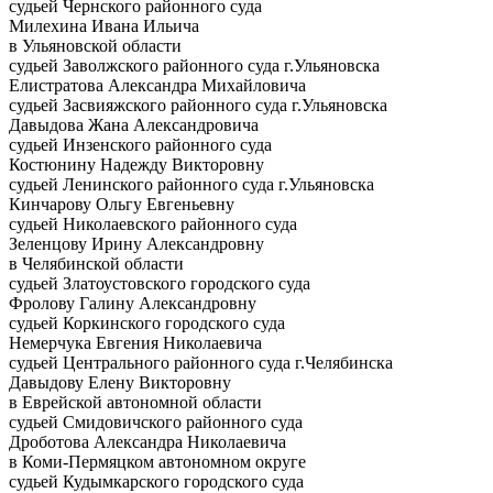
судьей Чернского районного суда
Милехина Ивана Ильича
в Ульяновской области
судьей Заволжского районного суда г.Ульяновска
Елистратова Александра Михайловича
судьей Засвияжского районного суда г.Ульяновска
Давыдова Жана Александровича
судьей Инзенского районного суда
Костюнину Надежду Викторовну
судьей Ленинского районного суда г.Ульяновска
Кинчарову Ольгу Евгеньевну
судьей Николаевского районного суда
Зеленцову Ирину Александровну
в Челябинской области
судьей Златоустовского городского суда
Фролову Галину Александровну
судьей Коркинского городского суда
Немерчука Евгения Николаевича
судьей Центрального районного суда г.Челябинска
Давыдову Елену Викторовну
в Еврейской автономной области
судьей Смидовичского районного суда
Дроботова Александра Николаевича
в Коми-Пермяцком автономном округе
судьей Кудымкарского городского суда