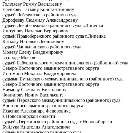
Гольтяеву Римму Васильевну
Еренкову Татьяну Константиновну
судьей Лебедянского районного суда
Дорофееву Людмилу Александровну
судьей Левобережного районного суда г.Липецка
Иштунову Наталью Вернеровну
судьей Правобережного районного суда г.Липецка
Каткову Наталью Леонидовну
судьей Чаплыгинского районного суда
Молеву Елену Владимировну
в городе Москве
судьей Бабушкинского межмуниципального (районного) суда
Северо-Восточного административного округа
Истомина Михаила Владимировича
судьями Бутырского межмуниципального (районного) суда
Северо-Восточного административного округа
Наумову Светлану Викторовну
Филипову Ирину Васильевну
судьей Перовского межмуниципального (районного) суда
Восточного административного округа
Исаенко Александра Федоровича
в Новосибирской области
судьей Дзержинского районного суда г.Новосибирска
Буйлука Анатолия Анатольевича
судьей Краснозерского районного суда