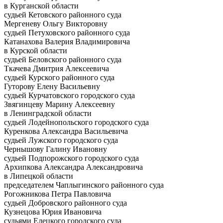
в Курганской области
судьей Кетовского районного суда
Мергеневу Ольгу Викторовну
судьей Петуховского районного суда
Катанахова Валерия Владимировича
в Курской области
судьей Беловского районного суда
Ткачева Дмитрия Алексеевича
судьей Курского районного суда
Гуторову Елену Васильевну
судьей Курчатовского городского суда
Звягинцеву Марину Алексеевну
в Ленинградской области
судьей Лодейнопольского городского суда
Куренкова Александра Васильевича
судьей Лужского городского суда
Чернышову Галину Ивановну
судьей Подпорожского городского суда
Архипкова Александра Александровича
в Липецкой области
председателем Чаплыгинского районного суда
Рогожникова Петра Павловича
судьей Добровского районного суда
Кузнецова Юрия Ивановича
судьями Елецкого городского суда