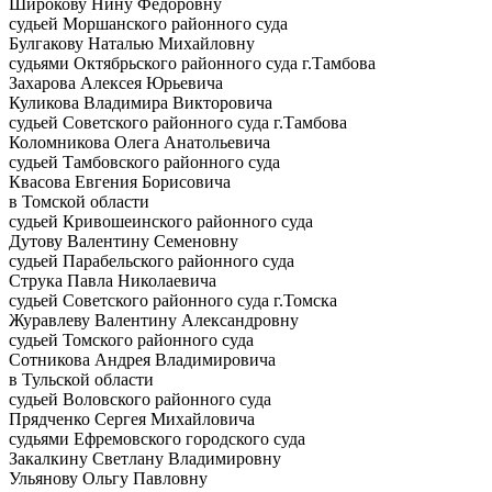
Широкову Нину Федоровну
судьей Моршанского районного суда
Булгакову Наталью Михайловну
судьями Октябрьского районного суда г.Тамбова
Захарова Алексея Юрьевича
Куликова Владимира Викторовича
судьей Советского районного суда г.Тамбова
Коломникова Олега Анатольевича
судьей Тамбовского районного суда
Квасова Евгения Борисовича
в Томской области
судьей Кривошеинского районного суда
Дутову Валентину Семеновну
судьей Парабельского районного суда
Струка Павла Николаевича
судьей Советского районного суда г.Томска
Журавлеву Валентину Александровну
судьей Томского районного суда
Сотникова Андрея Владимировича
в Тульской области
судьей Воловского районного суда
Прядченко Сергея Михайловича
судьями Ефремовского городского суда
Закалкину Светлану Владимировну
Ульянову Ольгу Павловну