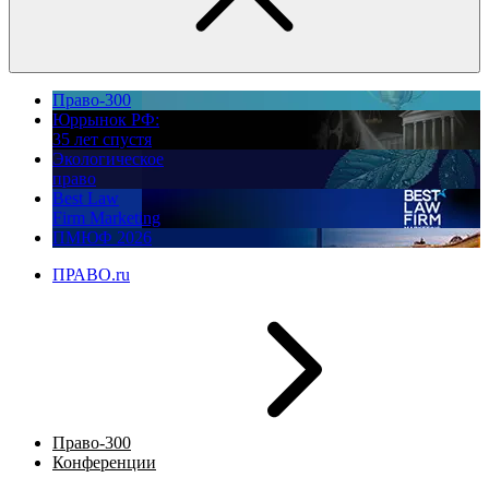
Право-300
Юррынок РФ:
35 лет спустя
Экологическое
право
Best Law
Firm Marketing
ПМЮФ 2026
ПРАВО.ru
Право-300
Конференции