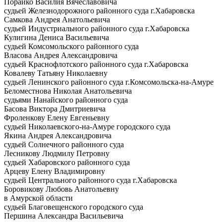
Порайко Василия Вячеславовича
судьей Железнодорожного районного суда г.Хабаровска
Самкова Андрея Анатольевича
судьей Индустриального районного суда г.Хабаровска
Кулигина Дениса Васильевича
судьей Комсомольского районного суда
Власова Андрея Александровича
судьей Краснофлотского районного суда г.Хабаровска
Ковалеву Татьяну Николаевну
судьей Ленинского районного суда г.Комсомольска-на-Амуре
Беломестнова Николая Анатольевича
судьями Нанайского районного суда
Басова Виктора Дмитриевича
Фроленкову Елену Евгеньевну
судьей Николаевского-на-Амуре городского суда
Якина Андрея Александровича
судьей Солнечного районного суда
Лесникову Людмилу Петровну
судьей Хабаровского районного суда
Арцеву Елену Владимировну
судьей Центрального районного суда г.Хабаровска
Боровикову Любовь Анатольевну
в Амурской области
судьей Благовещенского городского суда
Першина Александра Васильевича