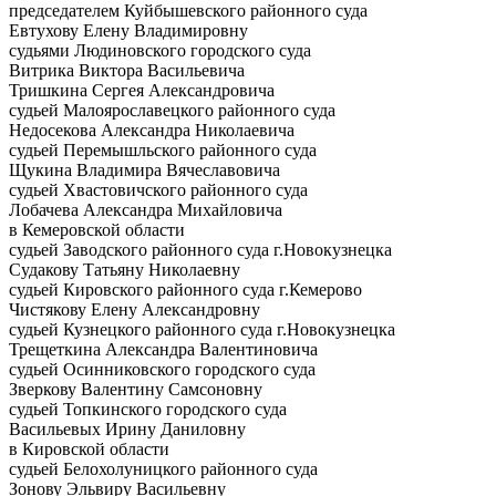
председателем Куйбышевского районного суда
Евтухову Елену Владимировну
судьями Людиновского городского суда
Витрика Виктора Васильевича
Тришкина Сергея Александровича
судьей Малоярославецкого районного суда
Недосекова Александра Николаевича
судьей Перемышльского районного суда
Щукина Владимира Вячеславовича
судьей Хвастовичского районного суда
Лобачева Александра Михайловича
в Кемеровской области
судьей Заводского районного суда г.Новокузнецка
Судакову Татьяну Николаевну
судьей Кировского районного суда г.Кемерово
Чистякову Елену Александровну
судьей Кузнецкого районного суда г.Новокузнецка
Трещеткина Александра Валентиновича
судьей Осинниковского городского суда
Зверкову Валентину Самсоновну
судьей Топкинского городского суда
Васильевых Ирину Даниловну
в Кировской области
судьей Белохолуницкого районного суда
Зонову Эльвиру Васильевну