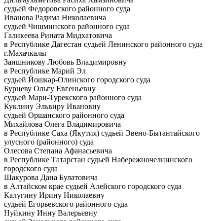
судьей Федоровского районного суда
Иванова Радима Николаевича
судьей Чишминского районного суда
Галикеева Рината Мидхатовича
в Республике Дагестан судьей Ленинского районного суда
г.Махачкалы
Заишникову Любовь Владимировну
в Республике Марий Эл
судьей Йошкар-Олинского городского суда
Бурцеву Ольгу Евгеньевну
судьей Мари-Турекского районного суда
Куклину Эльвиру Ивановну
судьей Оршанского районного суда
Михайлова Олега Владимировича
в Республике Саха (Якутия) судьей Эвено-Бытантайского
улусного (районного) суда
Олесова Степана Афанасьевича
в Республике Татарстан судьей Набережночелнинского
городского суда
Шакурова Дана Булатовича
в Алтайском крае судьей Алейского городского суда
Калугину Ирину Николаевну
судьей Егорьевского районного суда
Нуйкину Инну Валерьевну