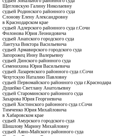
судьей Зонального районного суда
Щегловскую Галину Николаевну
судьей Родинского районного суда
Слонову Елену Александровну
в Краснодарском крае
судьей Адлерского районного суда г.Сочи
Филонова Юрия Леонидовича
судьей Анапского городского суда
Лантуха Виктора Васильевича
судьей Армавирского городского суда
Запорожец Инну Валерьевну
судьей Динского районного суда
Семенихина Юрия Васильевича
судьей Лазаревского районного суда г.Сочи
Чехутскую Наталию Павловну
судьей Первомайского районного суда г.Краснодара
Душейко Светлану Анатольевну
судьей Староминского районного суда
Захарова Юрия Георгиевича
судьей Хостинского районного суда г.Сочи
Тимченко Юрия Михайловича
в Хабаровском крае
судьей Амурского городского суда
Шишлову Марину Михайловну
судьей Аяно-Майского районного суда