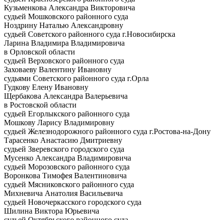
Кузьменкова Александра Викторовича
судьей Мошковского районного суда
Ноздрину Наталью Александровну
судьей Советского районного суда г.Новосибирска
Ларина Владимира Владимировича
в Орловской области
судьей Верховского районного суда
Заховаеву Валентину Ивановну
судьями Советского районного суда г.Орла
Гудкову Елену Ивановну
Щербакова Александра Валерьевича
в Ростовской области
судьей Егорлыкского районного суда
Мошкову Ларису Владимировну
судьей Железнодорожного районного суда г.Ростова-на-Дону
Тарасенко Анастасию Дмитриевну
судьей Зверевского городского суда
Мусенко Александра Владимировича
судьей Морозовского районного суда
Воронкова Тимофея Валентиновича
судьей Мясниковского районного суда
Михневича Анатолия Васильевича
судьей Новочеркасского городского суда
Шилина Виктора Юрьевича
судьей Октябрьского районного суда