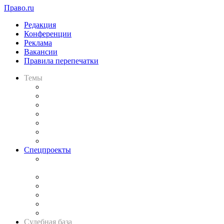
Право.ru
Редакция
Конференции
Реклама
Вакансии
Правила перепечатки
Темы
Практика
Законодательство
Процесс
Исследования
Рынок юридических услуг
Юридическое сообщество
Важнейшие правовые темы в прессе
Спецпроекты
Подкаст «В здравом уме
и твёрдой памяти»
Legal Design
Банкротная панорама
Советы для литигаторов
Сговоры на торгах
Авто
Судебная база