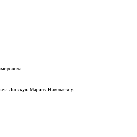
имировича
вича Липскую Марину Николаевну.