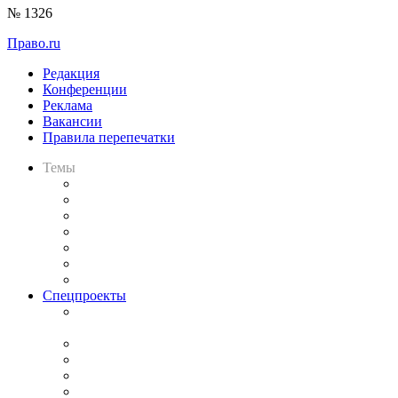
№ 1326
Право.ru
Редакция
Конференции
Реклама
Вакансии
Правила перепечатки
Темы
Практика
Законодательство
Процесс
Исследования
Рынок юридических услуг
Юридическое сообщество
Важнейшие правовые темы в прессе
Спецпроекты
Подкаст «В здравом уме
и твёрдой памяти»
Legal Design
Банкротная панорама
Советы для литигаторов
Сговоры на торгах