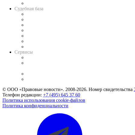
Авто
Судебная база
Картотека арбитражных дел
Решения арбитражных судов
Календарь рассмотрения арбитражных дел
Досье судей
Информация о судах
RSS лента новостей
Вакансии для юристов
Сервисы
Справочно-правовая система
Casebook: мониторинг дел
и компаний
Caselook: поиск и анализ практики
CASE.ONE: управление юридической службой
© ООО «Правовые новости». 2008-2026.
Номер свидетельства
Телефон редакции:
+7 (495) 645 37 60
Политика использования cookie-файлов
Политика конфиденциальности