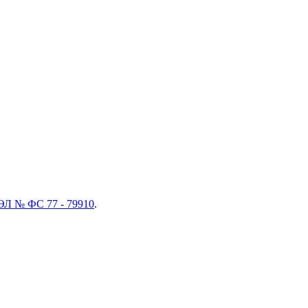
ЭЛ № ФС 77 - 79910
.