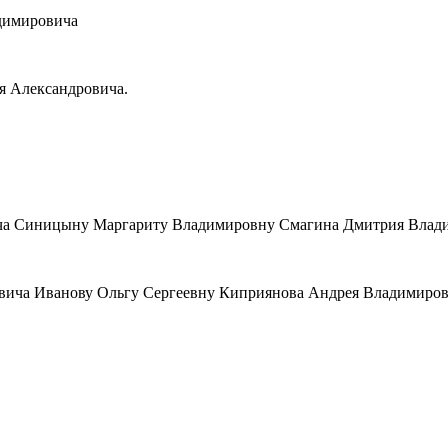
адимировича
я Александровича.
вича Синицыну Маргариту Владимировну Смагина Дмитрия Влад
евича Иванову Ольгу Сергеевну Киприянова Андрея Владимиро