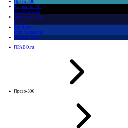
Право-300
Юррынок РФ:
35 лет спустя
Экологическое
право
Best Law
Firm Marketing
ПМЮФ 2026
ПРАВО.ru
Право-300