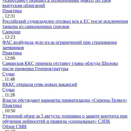
«Евротранс» перешел в полноценный дефолт по трем
выпускам облигаций
Практика
, 12:31
Российский судовладелец отозвал иск к ЕС после исключения
танкера из санкционных списков
Санкции
, 12:23
ФАС возбудила дело из-за ограничений при страховании
заемщиков
Практика
, 12:06
Самарская ККС приняла отставку главы облсуда Шилова
после проверки Генпрокуратуры
Судьи
, 11:48
ВККС открыла семь новых вакансий
Судьи
, 11:28
Власти обсуждают варианты приватизации «Сирены-Трэвел»
Практика
, 10:50
Утренний обзор за 5 августа: поправки о защите контента при
обучении нейросетей и правила «социальных» СЗПК
Обзор СМИ