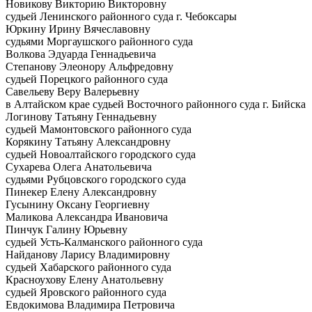
Новикову Викторию Викторовну
судьей Ленинского районного суда г. Чебоксары
Юркину Ирину Вячеславовну
судьями Моргаушского районного суда
Волкова Эдуарда Геннадьевича
Степанову Элеонору Альфредовну
судьей Порецкого районного суда
Савельеву Веру Валерьевну
в Алтайском крае судьей Восточного районного суда г. Бийска
Логинову Татьяну Геннадьевну
судьей Мамонтовского районного суда
Корякину Татьяну Александровну
судьей Новоалтайского городского суда
Сухарева Олега Анатольевича
судьями Рубцовского городского суда
Пинекер Елену Александровну
Гусынину Оксану Георгиевну
Маликова Александра Ивановича
Пинчук Галину Юрьевну
судьей Усть-Калманского районного суда
Найданову Ларису Владимировну
судьей Хабарского районного суда
Красноухову Елену Анатольевну
судьей Яровского районного суда
Евдокимова Владимира Петровича