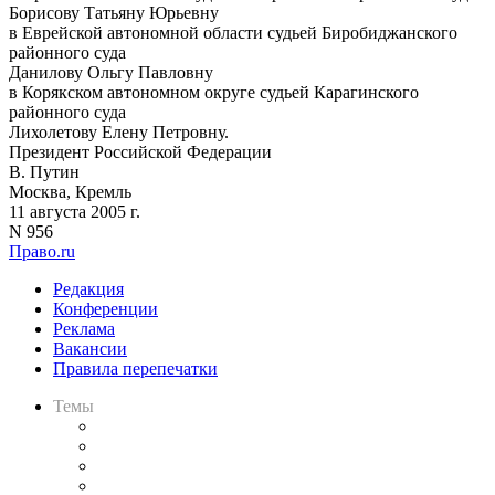
Борисову Татьяну Юрьевну
в Еврейской автономной области судьей Биробиджанского
районного суда
Данилову Ольгу Павловну
в Корякском автономном округе судьей Карагинского
районного суда
Лихолетову Елену Петровну.
Президент Российской Федерации
В. Путин
Москва, Кремль
11 августа 2005 г.
N 956
Право.ru
Редакция
Конференции
Реклама
Вакансии
Правила перепечатки
Темы
Практика
Законодательство
Процесс
Исследования