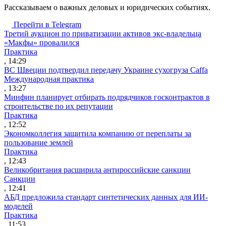
Рассказываем о важных деловых и юридических событиях.
Перейти в Telegram
Третий аукцион по приватизации активов экс-владельца
«Макфы» провалился
Практика
, 14:29
ВС Швеции подтвердил передачу Украине сухогруза Caffa
Международная практика
, 13:27
Минфин планирует отбирать подрядчиков госконтрактов в
строительстве по их репутации
Практика
, 12:52
Экономколлегия защитила компанию от переплаты за
пользование землей
Практика
, 12:43
Великобритания расширила антироссийские санкции
Санкции
, 12:41
АБД предложила стандарт синтетических данных для ИИ-
моделей
Практика
, 11:53