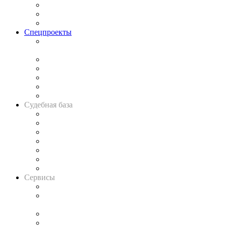
Рынок юридических услуг
Юридическое сообщество
Важнейшие правовые темы в прессе
Спецпроекты
Подкаст «В здравом уме
и твёрдой памяти»
Legal Design
Банкротная панорама
Советы для литигаторов
Сговоры на торгах
Авто
Судебная база
Картотека арбитражных дел
Решения арбитражных судов
Календарь рассмотрения арбитражных дел
Досье судей
Информация о судах
RSS лента новостей
Вакансии для юристов
Сервисы
Справочно-правовая система
Casebook: мониторинг дел
и компаний
Caselook: поиск и анализ практики
CASE.ONE: управление юридической службой