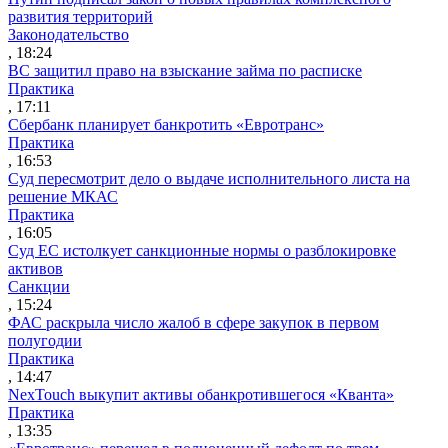
развития территорий
Законодательство
, 18:24
ВС защитил право на взыскание займа по расписке
Практика
, 17:11
Сбербанк планирует банкротить «Евротранс»
Практика
, 16:53
Суд пересмотрит дело о выдаче исполнительного листа на
решение МКАС
Практика
, 16:05
Суд ЕС истолкует санкционные нормы о разблокировке
активов
Санкции
, 15:24
ФАС раскрыла число жалоб в сфере закупок в первом
полугодии
Практика
, 14:47
NexTouch выкупит активы обанкротившегося «Кванта»
Практика
, 13:35