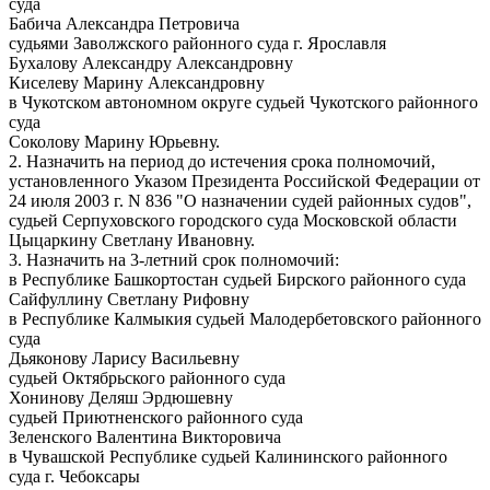
суда
Бабича Александра Петровича
судьями Заволжского районного суда г. Ярославля
Бухалову Александру Александровну
Киселеву Марину Александровну
в Чукотском автономном округе судьей Чукотского районного
суда
Соколову Марину Юрьевну.
2. Назначить на период до истечения срока полномочий,
установленного Указом Президента Российской Федерации от
24 июля 2003 г. N 836 "О назначении судей районных судов",
судьей Серпуховского городского суда Московской области
Цыцаркину Светлану Ивановну.
3. Назначить на 3-летний срок полномочий:
в Республике Башкортостан судьей Бирского районного суда
Сайфуллину Светлану Рифовну
в Республике Калмыкия судьей Малодербетовского районного
суда
Дьяконову Ларису Васильевну
судьей Октябрьского районного суда
Хонинову Деляш Эрдюшевну
судьей Приютненского районного суда
Зеленского Валентина Викторовича
в Чувашской Республике судьей Калининского районного
суда г. Чебоксары