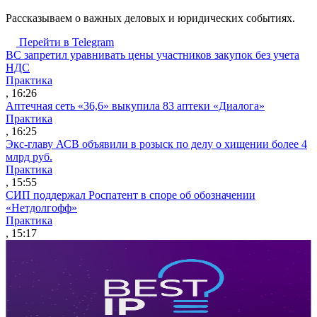
Рассказываем о важных деловых и юридических событиях.
Перейти в Telegram
ВС запретил уравнивать цены участников закупок без учета
НДС
Практика
, 16:26
Аптечная сеть «36,6» выкупила 83 аптеки «Диалога»
Практика
, 16:25
Экс-главу АСВ объявили в розыск по делу о хищении более 4
млрд руб.
Практика
, 15:55
СИП поддержал Роспатент в споре об обозначении
«Нетдолгофф»
Практика
, 15:17