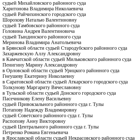
судьей Михайловского районного суда
Харитонова Владимира Николаевича
судьей Райчихинского городского суда
Шорохову Наталью Валентиновну
судьей Тамбовского районного суда
Головина Андрея Валентиновича
судьей Тындинского районного суда
Меринова Владимира Анатольевича
в Брянской области судьей Стародубского районного суда
Захаржевскую Аллу Александровну
в Камчатской области судьей Мильковского районного суда
Пенигину Марину Александровну
в Орловской области судьей Урицкого районного суда
Гнеушеву Екатерину Николаевну
в Саратовской области судьей Аткарского городского суда
Толкунову Маргариту Вячеславовну
в Тульской области судьей Донского городского суда
Пасечникову Елену Васильевну
судьей Привокзального районного суда г. Тулы
Потапову Надежду Владимировну
судьей Советского районного суда г. Тулы
Распопову Анну Викторовну
судьей Центрального районного суда г. Тулы
Петренко Романа Евгеньевича
в Ярославской области судьей Некрасовского районного суда