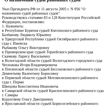
Указ Президента РФ от 11 августа 2005 г. N 956 "О
назначении судей районных судов"
Руководствуясь статьями 83 и 128 Конституции Российской
Федерации, постановляю:
1. Назначить:
в Республике Бурятия судьей Кяхтинского районного суда
Балбанову Людмилу Юрьевну
в Удмуртской Республике судьей Октябрьского районного
суда г. Ижевска
Рыбакову Ольгу Викторовну
в Приморском крае судьей Тернейского районного суда
Скачкову Ларису Васильевну
в Вологодской области судьей Вологодского городского суда
Чеснокова Игоря Владимировича
в Пензенской области судьей Бессоновского районного суда
Дементьеву Валентину Борисовну
в Пермской области судьей Мотовилихинского районного
суда г. Перми
Швецова Константина Ивановича
в Самарской области судьей Красноглинского районного суда
г. Самары
Курунтяеву Ольгу Дмитриевну
в Ярославской области судьей Борисоглебского районного