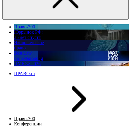
Право-300
Юррынок РФ:
35 лет спустя
Экологическое
право
Best Law
Firm Marketing
ПМЮФ 2026
ПРАВО.ru
Право-300
Конференции