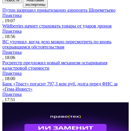
Новости
Анатомия
экспертизы
Путин разрешил приватизацию аэропорта Шереметьево
Практика
, 19:07
Wildberries начнет страховать товары от ударов дронов
Практика
, 18:56
ВС уточнил, когда дело можно пересмотреть по вновь
открывшимся обстоятельствам
Практика
, 18:06
Росреестр предложил новый механизм оспаривания
кадастровой стоимости
Практика
, 18:00
Банк «Траст» погасит 797,3 млн руб. долга перед ФНС за
«Гема-Инвест»
Практика
, 17:51