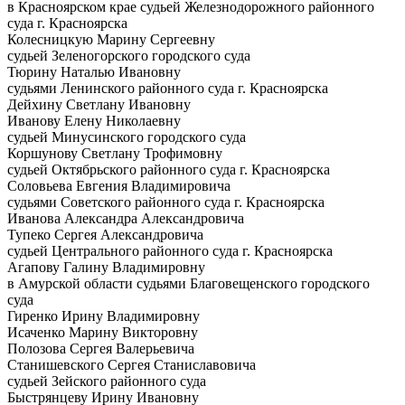
в Красноярском крае судьей Железнодорожного районного
суда г. Красноярска
Колесницкую Марину Сергеевну
судьей Зеленогорского городского суда
Тюрину Наталью Ивановну
судьями Ленинского районного суда г. Красноярска
Дейхину Светлану Ивановну
Иванову Елену Николаевну
судьей Минусинского городского суда
Коршунову Светлану Трофимовну
судьей Октябрьского районного суда г. Красноярска
Соловьева Евгения Владимировича
судьями Советского районного суда г. Красноярска
Иванова Александра Александровича
Тупеко Сергея Александровича
судьей Центрального районного суда г. Красноярска
Агапову Галину Владимировну
в Амурской области судьями Благовещенского городского
суда
Гиренко Ирину Владимировну
Исаченко Марину Викторовну
Полозова Сергея Валерьевича
Станишевского Сергея Станиславовича
судьей Зейского районного суда
Быстрянцеву Ирину Ивановну