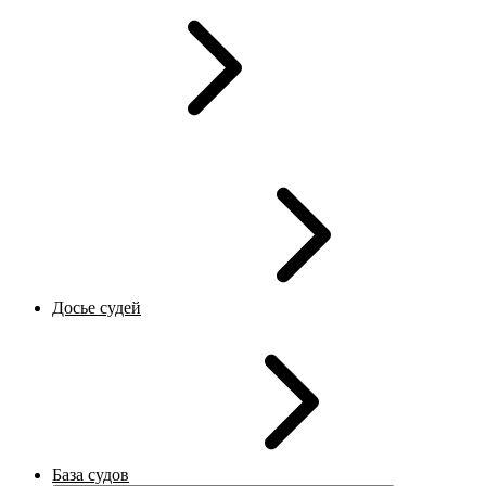
Досье судей
База судов