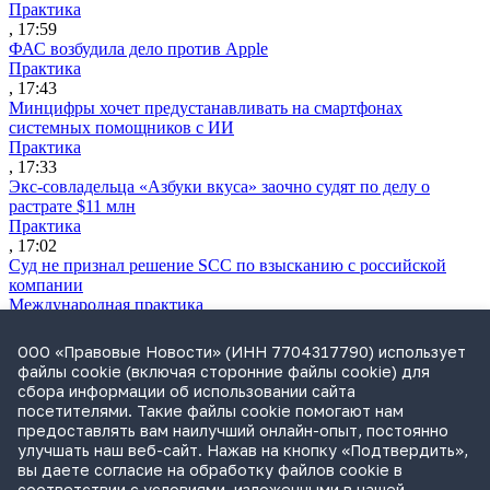
Практика
, 17:59
ФАС возбудила дело против Apple
Практика
, 17:43
Минцифры хочет предустанавливать на смартфонах
системных помощников с ИИ
Практика
, 17:33
Экс-совладельца «Азбуки вкуса» заочно судят по делу о
растрате $11 млн
Практика
, 17:02
Суд не признал решение SCC по взысканию с российской
компании
Международная практика
, 17:01
Дроны могут начать применять для фиксации нарушений
ООО «Правовые Новости» (ИНН 7704317790) использует
ПДД
файлы cookie (включая сторонние файлы cookie) для
Практика
сбора информации об использовании сайта
, 15:41
посетителями. Такие файлы cookie помогают нам
Бывшего сенатора Сабадаша приговорили к 12 годам по делу
предоставлять вам наилучший онлайн-опыт, постоянно
о хищении
улучшать наш веб-сайт. Нажав на кнопку «Подтвердить»,
Практика
вы даете согласие на обработку файлов cookie в
, 15:29
соответствии с условиями, изложенными в нашей