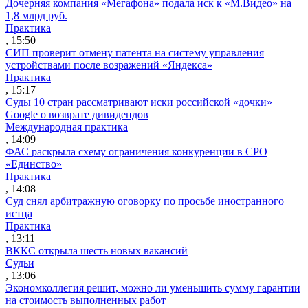
Дочерняя компания «Мегафона» подала иск к «М.Видео» на
1,8 млрд руб.
Практика
, 15:50
СИП проверит отмену патента на систему управления
устройствами после возражений «Яндекса»
Практика
, 15:17
Суды 10 стран рассматривают иски российской «дочки»
Google о возврате дивидендов
Международная практика
, 14:09
ФАС раскрыла схему ограничения конкуренции в СРО
«Единство»
Практика
, 14:08
Суд снял арбитражную оговорку по просьбе иностранного
истца
Практика
, 13:11
ВККС открыла шесть новых вакансий
Судьи
, 13:06
Экономколлегия решит, можно ли уменьшить сумму гарантии
на стоимость выполненных работ