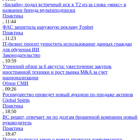
«Билайн» подал встречный иск к Т2 из-за слова «микс» в
названии бренда мультиподписки
Практика
, 11:44
ФАС запретила наружную рекламу Fonbet
Практика
, 11:23
IT-бизнес просит упростить использование данных граждан
для обучения ИИ
Законодательство
, 10:59
Утренний обзор за 6 августа: ужесточение закупок
иностранной техники и рост рынка M&A за счет
национализации
Обзор СМИ
, 09:26
Росимущество проведет новый аукцион по продаже активов
Global Spirits
Практика
, 18:50
ВС решит, отвечает ли по долгам брошенной компании новый
руководитель
Практика
, 18:47
Путин подписал закон о новых правилах комплексного