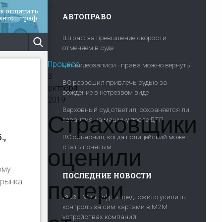
ак оплатить
АВТОПРАВО
 автоштраф
Штраф за превышение скорости:
отменяем в суде
Процесс
Нет видеозаписи - права можно вернуть
3
ВС разрешил привлечь судью за
октября
вождение в нетрезвом виде
2019
Страховщики
Верховный суд ответил, сохраняется ли
гарантия на машину после ДТП
.,
ВС объяснил, когда полицейский может
оценили
стать понятым
ому
ПОСЛЕДНИЕ НОВОСТИ
потери
 рынка
Минцифры предложило усилить
19:02
контроль за сим-картами в M2M-
устройствах компаний