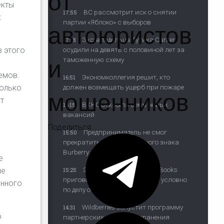
от
екты
ВС рассмотрит иск о снятии
17:55
х
автоюристов
партии «Яблоко» с выборов
Экс-владельца бутика Cartier
17:18
 этого
осудили на девять с половиной лет за
и
таможенную схему
емов.
Экономколлегия решит, кто
16:51
только
должен возмещать ущерб при пожаре
мошенников
т
ВККС открыла семь новых
16:15
вакансий
Поделиться
Предприниматель не смог
15:50
прекратить охрану товарного знака
Burberry в России
е
Экс-директора Popcorn Books
ые
15:25
приговорили к четырем годам условно
янного
по делу о пропаганде ЛГБТ*
Wildberries запустит программу
14:31
о
партнерских хабов для хранения