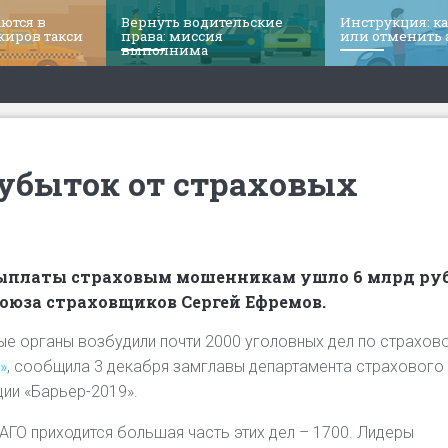
ются в
Вернуть водительские
Инструкция: к
жиров такси
права: миссия
или отменить
выполнима
убыток от страховых
 выплаты страховым мошенникам ушло 6 млрд руб
союза страховщиков Сергей Ефремов.
ые органы возбудили почти 2000 уголовных дел по страхов
»
, сообщила 3 декабря замглавы департамента страхового
ии «Барьер-2019».
АГО приходится большая часть этих дел – 1700. Лидеры