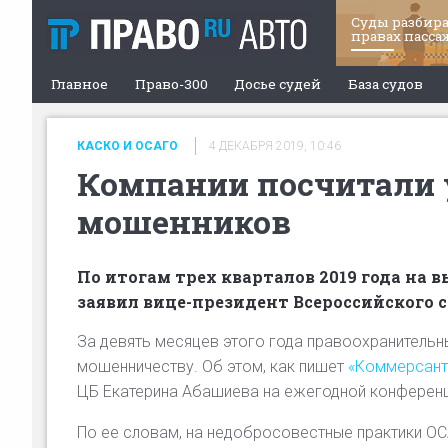
Суды разбира
правах пасса
Главное
Право-300
Досье судей
База судов
КАСКО И ОСАГО
4 ДЕКАБРЯ 2019, 10:46
Компании посчитали 
мошенников
По итогам трех кварталов 2019 года на
заявил вице-президент Всероссийского 
За девять месяцев этого года правоохранительн
мошенничеству. Об этом, как пишет
«Коммерсант
ЦБ Екатерина Абашиева на ежегодной конференц
По ее словам, на недобросовестные практики ОС