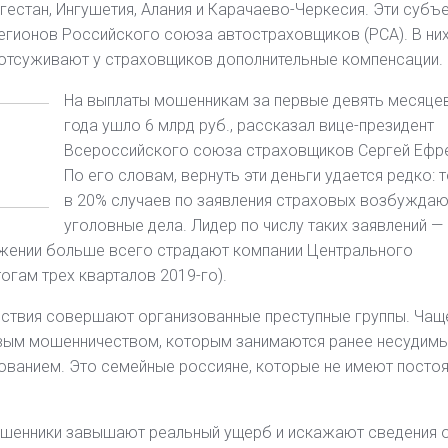
естан, Ингушетия, Алания и Карачаево-Черкесия. Эти субъ
регионов Российского союза автостраховщиков (РСА). В ни
отсуживают у страховщиков дополнительные компенсации.
На выплаты мошенникам за первые девять месяцев
года ушло 6 млрд руб., рассказал вице-президент
Всероссийского союза страховщиков Сергей Ефр
По его словам, вернуть эти деньги удается редко: 
в 20% случаев по заявления страховых возбуждаю
уголовные дела. Лидер по числу таких заявлений —
жении больше всего страдают компании Центрального
тогам трех кварталов 2019-го).
йствия совершают организованные преступные группы. Чащ
овым мошенничеством, которым занимаются ранее несудим
ованием. Это семейные россияне, которые не имеют посто
ошенники завышают реальный ущерб и искажают сведения 