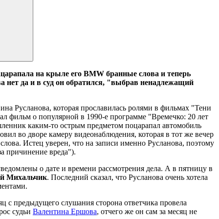
ацарапала на крыле его BMW бранные слова и теперь
а нет да и в суд он обратился, "выбрав ненадлежащий
Нина Русланова, которая прославилась ролями в фильмах "Тени
ал фильм о популярной в 1990-е программе "Времечко: 20 лет
мышленник каким-то острым предметом поцарапал автомобиль
ил во дворе камеру видеонаблюдения, которая в тот же вечер
слова. Истец уверен, что на записи именно Русланова, поэтому
за причинение вреда").
уведомлены о дате и времени рассмотрения дела. А в пятницу в
й Михальчик
. Последний сказал, что Русланова очень хотела
ментами.
яц с предыдущего слушания сторона ответчика провела
рос судьи
Валентина Ершова
, отчего же он сам за месяц не