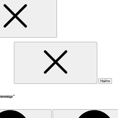
Найти
юбимица"