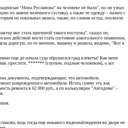
 надписью "Нина Русланова" на человеке не было", но он узнал
ю по замене коленного сустава), а также ее одежду – пальто с
торым он показывал запись, также, по словам истца, опознали
ктер мог стать причиной такого поступка", сказал он,
ских действий могло стать состояние алкогольного опьянения,
идела дорогую, по ее мнению, машину и решила, видимо, "Вот я
семью еще до начала суда обрушился град клеветы! Как меня
в, простите, ******* [глупым, подлым человеком], а зал
общены документы, подтверждающие, что автомобиль
емонт поврежденного автомобиля. Истец сумму эту, как
ость ремонта в 62 000 руб., а по калькуляции "Автодома" –
в.
ршов.
сланова, ведь тогда еще никакого видеонаблюдения во дворе не
ет.