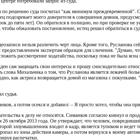
центре потребовали запрос из суда.
ы по решению суда посчитал "как минимум преждевременной". О
истец подозревает моего доверителя в совершения деяния, пред
к до пяти лет]. Он обратился в полицию, но при проверке не у
, чтобы обжаловать постановление, истец решил обратиться в суд
еозаписи нельзя различить черт лица. Кроме того, Русланова сейч
предоставлением экспертам образцов для сличения. "Думаю, что
ложить рассмотрение ходатайства, поскольку пока не была ясна
ужден сам защищать свои интересы и прошу снисходительно отно
ь слова Михальчика о том, что Русланова является лежачей боль
 видно, как актриса возвращается домой из магазина с покупками.
л судья.
нков, а потом осекся и добавил: – Я просто хотел, чтобы она пр
азательства к делу не относятся. Симанков согласно кивнул и про
 26 октября 2013 года. Он утверждает, что человек, повредивши
оторой злоумышленник входит в кадр, является тупиком и ведет т
пропал из зоны действия камеры, а потом вернулся к моему авто
рируя распечатки.