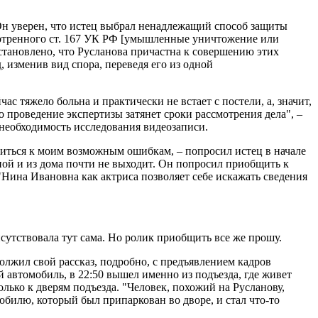
н уверен, что истец выбрал ненадлежащий способ защиты
усмотренного ст. 167 УК РФ [умышленные уничтожение или
становлено, что Русланова причастна к совершению этих
, изменив вид спора, переведя его из одной
ас тяжело больна и практически не встает с постели, а, значит,
 проведение экспертизы затянет сроки рассмотрения дела", –
 необходимость исследования видеозаписи.
ситься к моим возможным ошибкам, – попросил истец в начале
ной и из дома почти не выходит. Он попросил приобщить к
 "Нина Ивановна как актриса позволяет себе искажать сведения
исутствовала тут сама. Но ролик приобщить все же прошу.
должил свой рассказ, подробно, с предъявлением кадров
й автомобиль, в 22:50 вышел именно из подъезда, где живет
олько к дверям подъезда. "Человек, похожий на Русланову,
мобилю, который был припаркован во дворе, и стал что-то