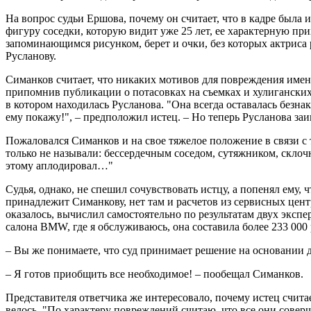
На вопрос судьи Ершова, почему он считает, что в кадре была 
фигуру соседки, которую видит уже 25 лет, ее характерную при
запоминающимся рисунком, берет и очки, без которых актриса р
Русланову.
Симанков считает, что никаких мотивов для повреждения именн
припомнив публикации о потасовках на съемках и хулиганских 
в котором находилась Русланова. "Она всегда оставалась безн
ему покажу!", – предположил истец. – Но теперь Русланова за
Пожаловался Симанков и на свое тяжелое положение в связи с 
только не называли: бессердечным соседом, сутяжником, склоч
этому аплодировал…"
Судья, однако, не спешил сочувствовать истцу, а попенял ему,
принадлежит Симанкову, нет там и расчетов из сервисных цент
оказалось, вычислил самостоятельно по результатам двух эксп
салона BMW, где я обслуживаюсь, она составила более 233 000 р
– Вы же понимаете, что суд принимает решение на основании д
– Я готов приобщить все необходимое! – пообещал Симанков.
Представителя ответчика же интересовало, почему истец считае
велось. "По характеру повреждений считаю, что все они совер