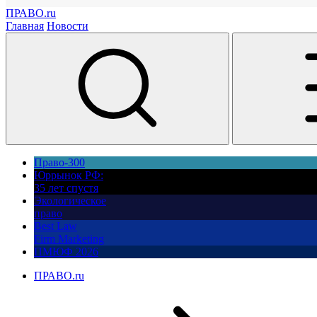
ПРАВО.ru
Главная
Новости
Право-300
Юррынок РФ:
35 лет спустя
Экологическое
право
Best Law
Firm Marketing
ПМЮФ 2026
ПРАВО.ru