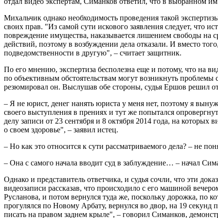
отдал видео экспертам, Симанков ответил, что в выбранном им 
Михальчик однако необходимость проведения такой экспертиз
своих прав. "Из самой сути искового заявления следует, что 
повреждение имущества, наказывается лишением свободы на сро
действий, поэтому в возбуждении дела отказали. И вместо того
подведомственности в другую", – считает защитник.
По его мнению, экспертиза бесполезна еще и потому, что на вид
по объективным обстоятельствам могут возникнуть проблемы с 
резюмировал он. Выслушав обе стороны, судья Ершов решил от
– Я не юрист, денег нанять юриста у меня нет, поэтому я вын
своего выступления в прениях и тут же попытался опровергнут
делу записи от 23 сентября и 8 октября 2014 года, на которых
о своем здоровье", – заявил истец.
– Но как это относится к сути рассматриваемого дела? – не поня
– Она с самого начала вводит суд в заблуждение… – начал Сима
Однако и представитель ответчика, и судья сочли, что эти док
видеозаписи рассказав, что происходило с его машиной вечером
Русланова, и потом вернулся туда же, поскольку дорожка, по к
прогулялся по Новому Арбату, вернулся во двор, на 19 секунд 
писать на правом заднем крыле", – говорил Симанков, демонст