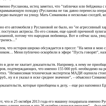
именно Русланова, истец заметил, что "таблички или бейджика с
храмывающую походку (Русланова не так давно перенесла операци
едко выходит на улицу. Мать Симанкова и несколько соседей, ко
о его автомобиля у Руслановой не было, но "ее агрессивный хара
поступках актрисы. По его словам, еще одной причиной хулиган
аказанной, потому что народная любимица. Вот и сейчас шла, ув
игралась…"
тем, что история широко обсуждается в прессе: "На меня и мою 
ником… Меня публично оскорбили в эфире "Пусть говорят", назва
 что в деле не хватает доказательств. Например, к нему не при
ров, подтверждающих, что именно 155 000 руб. необходимо на р
ертиз. "Независимая техническая экспертиза МАДИ оценила стоим
уб., ну я и указал в иске среднее значение", – объяснил Симанко
оказательств, которые приобщены к делу, – еще раз напомнил Е
т, что и 25 октября 2013 года его машину поцарапала именно Ру
шены одним лицом и что 26 октября случился рецидив", – был отв