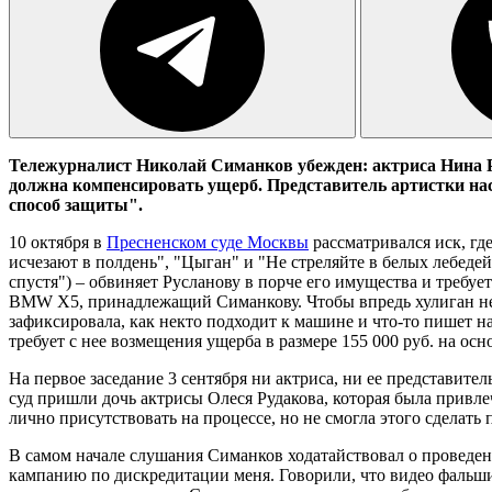
Тележурналист Николай Симанков убежден: актриса Нина Р
должна компенсировать ущерб. Представитель артистки наст
способ защиты".
10 октября в
Пресненском суде Москвы
рассматривался иск, гд
исчезают в полдень", "Цыган" и "Не стреляйте в белых лебеде
спустя") – обвиняет Русланову в порче его имущества и треб
BMW X5, принадлежащий Симанкову. Чтобы впредь хулиган не с
зафиксировала, как некто подходит к машине и что-то пишет на
требует с нее возмещения ущерба в размере 155 000 руб. на ос
На первое заседание 3 сентября ни актриса, ни ее представите
суд пришли дочь актрисы Олеся Рудакова, которая была привлеч
лично присутствовать на процессе, но не смогла этого сделат
В самом начале слушания Симанков ходатайствовал о проведен
кампанию по дискредитации меня. Говорили, что видео фальши