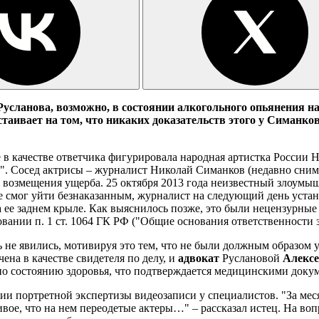
усланова, возможно, в состоянии алкогольного опьянения н
аивает на том, что никаких доказательств этого у Симанков
е в качестве ответчика фигурировала народная артистка России 
й". Сосед актрисы – журналист Николай Симанков (недавно сним
ует возмещения ущерба. 25 октября 2013 года неизвестный злоу
мог уйти безнаказанным, журналист на следующий день установ
 ее заднем крыле. Как выяснилось позже, это были нецензурные 
новании п. 1 ст. 1064 ГК РФ ("Общие основания ответственности 
ль не явились, мотивируя это тем, что не были должным образом 
ена в качестве свидетеля по делу, и
адвокат
Руслановой
Алексе
ь по состоянию здоровья, что подтверждается медицинскими доку
ии портретной экспертизы видеозаписи у специалистов. "За мес
вое, что на нем переодетые актеры…" – рассказал истец. На воп