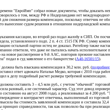
у времени "ЕвроИмп" собрал новые документы, чтобы доказать 
 говорилось о том, между РФ и Нидерландами нет международног
для снижения размера компенсации, поскольку ответчик не обо
, что вынесение судом решения в отношении нидерландской компа
казания кассации, во второй раз подал жалобу в СИП. Он посчит
дела, установленного подп. 2 п. 4 ст. 1515 ГК РФ. Сумму компен
изацию остальной партии истец не доказал. Ритейлер также наст
мпании ответили, что даже не пытались начать исполнительное 
 на новое рассмотрение в 9-й ААС, повторив прежние наставлен
 подал в суд заявление о его банкротстве (
А40-16501/15
).
должна быть взыскана компенсация в 30,2 млн. руб. (
подробне
ставил ответ адвоката Натальи Медко, которая с 2010 года раб
бщил к делу подробный расчет размера требуемой компенсации.
олжны составить 3 – 4,5 млн руб., с учетом "обычной" торговой
носила разовый, а не системный характер. Суд этот довод опрове
по состоянию на август 2008 года), а реализовывал за 4 200 руб.
 утверждение и контррасчет ответчика, выполненный из торговой
евысила бы стоимость заявленной компенсации и составила 32,4
ы принцип справедливости, так как позволило бы при реализац