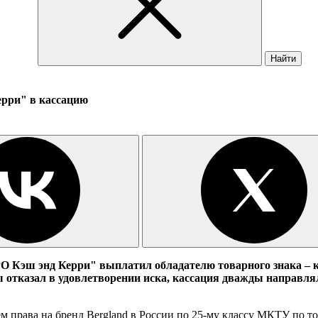
Найти
рри" в кассацию
 Кэш энд Керри" выплатил обладателю товарного знака – ко
тказал в удовлетворении иска, кассация дважды направляла 
 права на бренд Bergland в России по 25-му классу МКТУ по то