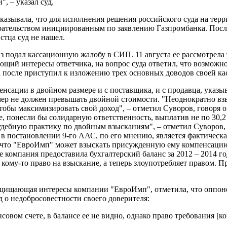
 – указал суд.
указывала, что для исполнения решения российского суда на те
рательством инициированным по заявлению Газпромбанка. После 
стца суд не нашел.
з подал кассационную жалобу в СИП. 11 августа ее рассмотрела
яющий интересы ответчика, на вопрос суда ответил, что возможн
, а после приступил к изложению трех основных доводов своей к
сации в двойном размере и с поставщика, и с продавца, указыва
змер не должен превышать двойной стоимости. "Неоднократно в
тобы максимизировать свой доход", – отметил Суворов, говоря о
е, понесли бы солидарную ответственность, выплатив не по 30,2
удебную практику по двойным взысканиям", – отметил Суворов, п
 в постановлении 9-го ААС, по его мнению, является фактическа
 что "ЕвроИмп" может взыскать присужденную ему компенсацию с
ве компания предоставила бухгалтерский баланс за 2012 – 2014 
ому-то право на взыскание, а теперь злоупотребляет правом. Пр
ащищающая интересы компании "ЕвроИмп", отметила, что оппоне
д о недобросовестности своего доверителя:
совом счете, в балансе ее не видно, однако право требования [к