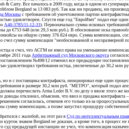
h & Сarry. Все началось в 2009 году, когда в одном из суперм
йблом Bergland за 13 083 руб. Так как ни продавец, ни произво
да Москвы
с требованием об уничтожении партии контрафактных
лностью удовлетворен. Спустя еще год "ЕвроИмп" подал еще один
ло
А40-3785/11-12-33
). Первоначально сумма исковых требований
ены до €753 648 (или 29,3 млн руб.). В обоснование иска правоо
 инвойсы на общую сумму 376 824 евро. Сумма компенсации, согл
но счел сумму компенсации "необоснованной и несоразмерной по
стца и счел, что АСГМ не имел права на уменьшение компенсаци
оябре 2011 года
Арбитражный суд Московского округа
согласилс
 постановлением №498/12 отменил все предыдущие постановления
тью удовлетворил требования истца, увеличенные до 30,2 млн ру
, но и с поставщика контрафакта, инициировал еще один процес
 требования в размере 30,2 млн руб. "МЕТРО", который подал ап
должна перечислить Arma Leder B.V. по делу о ввозе этого же ко
и доводы отклонил, объяснив, что ввоз и продажа контрафакта – 
решением согласилась, отменив его только из-за процессуальных
ы сумму компенсации, а позже запустил процедуру собственной 
ратился с жалобой, на этот раз в
Суд по интеллектуальным пра
и курток знаком Bergland не доказан, а кроме того, в процесс н
что суд предыдущей инстанции не учел, что компенсация назначен