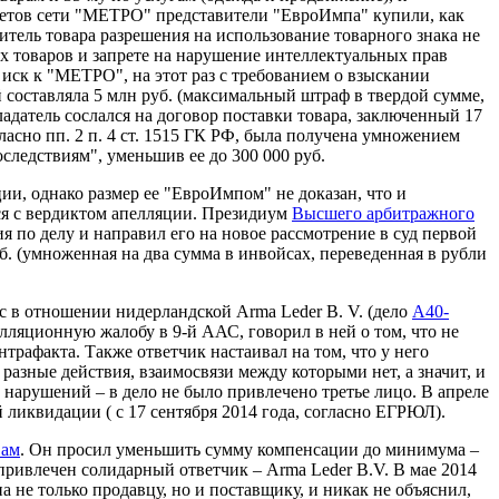
аркетов сети "МЕТРО" представители "ЕвроИмпа" купили, как
дитель товара разрешения на использование товарного знака не
 товаров и запрете на нарушение интеллектуальных прав
 иск к "МЕТРО", на этот раз с требованием о взыскании
 составляла 5 млн руб. (максимальный штраф в твердой сумме,
бладатель сослался на договор поставки товара, заключенный 17
асно пп. 2 п. 4 ст. 1515 ГК РФ, была получена умножением
следствиям", уменьшив ее до 300 000 руб.
и, однако размер ее "ЕвроИмпом" не доказан, что и
я с вердиктом апелляции. Президиум
Высшего арбитражного
 по делу и направил его на новое рассмотрение в суд первой
б. (умноженная на два сумма в инвойсах, переведенная в рубли
с в отношении нидерландской Arma Leder B. V. (дело
А40-
елляционную жалобу в 9-й ААС, говорил в ней о том, что не
нтрафакта. Также ответчик настаивал на том, что у него
разные действия, взаимосвязи между которыми нет, а значит, и
 нарушений – в дело не было привлечено третье лицо. В апреле
ликвидации ( с 17 сентября 2014 года, согласно ЕГРЮЛ).
вам
. Он просил уменьшить сумму компенсации до минимума –
е привлечен солидарный ответчик – Arma Leder B.V. В мае 2014
а не только продавцу, но и поставщику, и никак не объяснил,