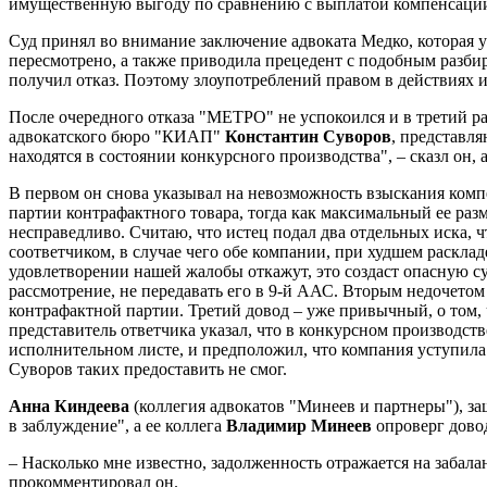
имущественную выгоду по сравнению с выплатой компенсации",
Суд принял во внимание заключение адвоката Медко, которая 
пересмотрено, а также приводила прецедент с подобным разби
получил отказ. Поэтому злоупотреблений правом в действиях и
После очередного отказа "МЕТРО" не успокоился и в третий ра
адвокатского бюро "КИАП"
Константин Суворов
, представл
находятся в состоянии конкурсного производства", – сказл он
В первом он снова указывал на невозможность взыскания компен
партии контрафактного товара, тогда как максимальный ее ра
несправедливо. Считаю, что истец подал два отдельных иска, ч
соответчиком, в случае чего обе компании, при худшем расклад
удовлетворении нашей жалобы откажут, это создаст опасную с
рассмотрение, не передавать его в 9-й ААС. Вторым недочетом
контрафактной партии. Третий довод – уже привычный, о том,
представитель ответчика указал, что в конкурсном производст
исполнительном листе, и предположил, что компания уступила к
Суворов таких предоставить не смог.
Анна Киндеева
(коллегия адвокатов "Минеев и партнеры"), з
в заблуждение", а ее коллега
Владимир Минеев
опроверг дово
– Насколько мне известно, задолженность отражается на забалан
прокомментировал он.