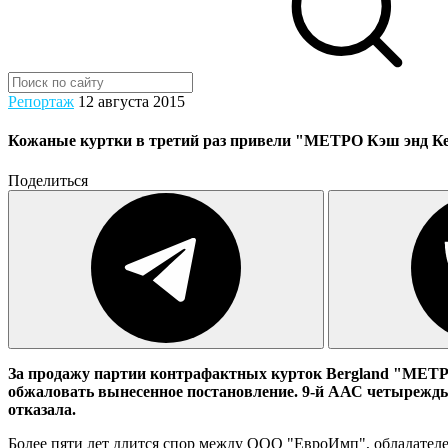
Репортаж
12 августа 2015
Кожаные куртки в третий раз привели "МЕТРО Кэш энд Ке
Поделиться
За продажу партии контрафактных курток Bergland "МЕТРО
обжаловать вынесенное постановление. 9-й ААС четырежды о
отказала.
Более пяти лет длится спор между ООО "ЕвроИмп", обладателем