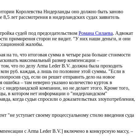
рритории Королевства Нидерланды оно должно быть заново
8,5 лет рассмотрения в нидерландских судах заявитель
 тройка судей под председательством
Романа Силаева
. Адвокат
ости примирения сторон не видит. "У них наши деньги, и они
ассационной жалобы.
я на то, что итоговая сумма в четыре раза больше стоимости
зыскивать максимальный размер компенсации –
 том, что по делу Arma Leder B.V. должна была проходить
 млн руб. каждая, а лишь по половине этой суммы. "Если в
опросив суд, если он решит отправить дело на новое
я ошибка – там неверно указано количество курток в
 нидерландской компании, но не делает этого. Кроме того,
годы, в котором нет информации о "нидерландском"
авда, когда судьи спросили о доказательствах злоупотребления,
нт "не уступает своему процессуальному стилю введения суда
омпенсации c Arma Leder B.V.] включено в конкурсную массу, –