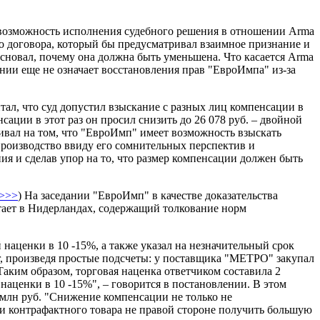
невозможность исполнения судебного решения в отношении Arma
о договора, который бы предусматривал взаимное признание и
сновал, почему она должна быть уменьшена. Что касается Arma
нии еще не означает восстановления прав "ЕвроИмпа" из-за
ал, что суд допустил взыскание с разных лиц компенсации в
сации в этот раз он просил снизить до 26 078 руб. – двойной
аивал на том, что "ЕвроИмп" имеет возможность взыскать
производство ввиду его сомнительных перспектив и
ия и сделав упор на то, что размер компенсации должен быть
е>>>
) На заседании "ЕвроИмп" в качестве доказательства
отает в Нидерландах, содержащий толкование норм
 наценки в 10 -15%, а также указал на незначительный срок
рг, произведя простые подсчеты: у поставщика "МЕТРО" закупал
 "Таким образом, торговая наценка ответчиком составила 2
 наценки в 10 -15%", – говорится в постановлении. В этом
 млн руб. "Снижение компенсации не только не
ии контрафактного товара не правой стороне получить большую