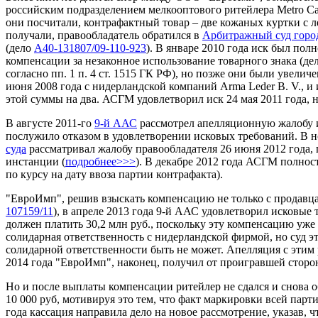
российским подразделением мелкооптового ритейлера Metro Сas
они посчитали, контрафактный товар – две кожаных куртки с ле
получали, правообладатель обратился в
Арбитражный суд горо
(дело
А40-131807/09-110-923
). В январе 2010 года иск был по
компенсации за незаконное использование товарного знака (де
согласно пп. 1 п. 4 ст. 1515 ГК РФ), но позже они были увелич
июня 2008 года с нидерландской компаний Arma Leder B. V., и
этой суммы на два. АСГМ удовлетворил иск 24 мая 2011 года, 
В августе 2011-го
9-й ААС
рассмотрел апелляционную жалобу и
послужило отказом в удовлетворении исковых требований. В н
суда
рассматривал жалобу правообладателя 26 июня 2012 года,
инстанции (
подробнее>>>
). В декабре 2012 года АСГМ полнос
по курсу на дату ввоза партии контрафакта).
"ЕвроИмп", решив взыскать компенсацию не только с продавца
107159/11
), в апреле 2013 года 9-й ААС удовлетворил исковые
должен платить 30,2 млн руб., поскольку эту компенсацию уже 
солидарная ответственность с нидерландской фирмой, но суд эт
солидарной ответственности быть не может. Апелляция с этим 
2014 года "ЕвроИмп", наконец, получил от проигравшей сторон
Но и после выплаты компенсации ритейлер не сдался и снова об
10 000 руб, мотивируя это тем, что факт маркировки всей парти
года кассация направила дело на новое рассмотрение, указав, 