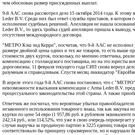
чем обоснован размер присужденных выплат.
9-й ААС снова рассмотрел дело 15 октября 2014 года. К этом
Leder B.V. Среди них был ответ службы приставов, в котором
исполнение судебных решений. Апелляция не нашла оснований 
Leder B.V., то здесь тройка судей апелляции пришла к выводу
отсутствия международного договора.
"МЕТРО Кэш энд Керри", посчитав, что 9-й ААС не исполнил у
размере двойной цены одних и тех же товаров, то есть выше пре
стоимости двух курток, поскольку, по мнению ответчика, реал
компенсацию с голландского поставщика, но на это юристы ко
дороговизны. 11 февраля текущего года СИП снова вернул дело
разумным и справедливым. Спустя месяц ликвидатор "ЕвроИмпа"
В апреле этого года 9-й ААС снова постановил, что с "МЕТРО" 
невозможности взыскания компенсации с Arma Leder B.V. предо
процессуального законодательства этой страны. А также прио
Ответчик же посчитал, что вероятные убытки правообладателя д
незаконного использования товарного знака, так как закупка 
куртки по цене 54 евро (1 957,86 руб. в рублевом эквиваленте 
242,14 руб., или 114,52%, что уже в свою очередь опровергает
случае выручка за проданную партию в 3225 единиц товара пр
соответствовало бы принципу соразмерности, но и нарушало б