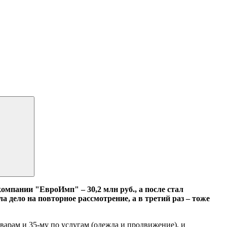
мпании "ЕвроИмп" – 30,2 млн руб., а после стал
дело на повторное рассмотрение, а в третий раз – тоже
варам и 35-му по услугам (одежда и продвижение), и