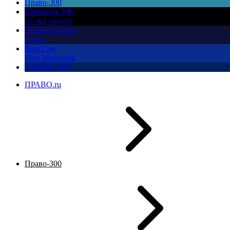
Право-300
Юррынок РФ:
35 лет спустя
Экологическое
право
Best Law
Firm Marketing
ПМЮФ 2026
ПРАВО.ru
Право-300