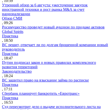
, 10:59
Утренний обзор за 6 августа: ужесточение закупок
иностранной техники и рост рынка M&A за счет
национализации
Обзор СМИ
, 09:26
Росимущество проведет новый аукцион по продаже активов
Global Spirits
Практика
, 18:50
ВС решит, отвечает ли по долгам брошенной компании новый
руководитель
Практика
, 18:47
Путин подписал закон о новых правилах комплексного
развития территорий
Законодательство
, 18:24
ВС защитил право на взыскание займа по расписке
Практика
, 17:11
Сбербанк планирует банкротить «Евротранс»
Практика
, 16:53
Суд пересмотрит дело о выдаче исполнительного листа на