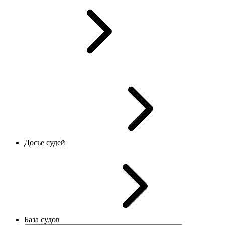
Досье судей
База судов