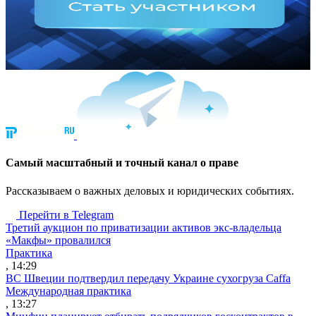
Cамый масштабный и точный канал о праве
Рассказываем о важных деловых и юридических событиях.
Перейти в Telegram
Третий аукцион по приватизации активов экс-владельца
«Макфы» провалился
Практика
, 14:29
ВС Швеции подтвердил передачу Украине сухогруза Caffa
Международная практика
, 13:27