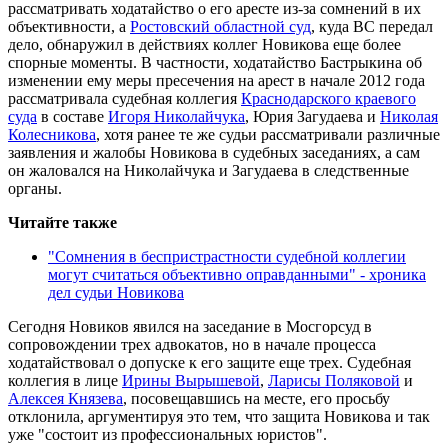
рассматривать ходатайство о его аресте из-за сомнений в их
объективности, а
Ростовский областной суд
, куда ВС передал
дело, обнаружил в действиях коллег Новикова еще более
спорные моменты. В частности, ходатайство Бастрыкина об
изменении ему меры пресечения на арест в начале 2012 года
рассматривала судебная коллегия
Краснодарского краевого
суда
в составе
Игоря Николайчука
, Юрия Загудаева и
Николая
Колесникова
, хотя ранее те же судьи рассматривали различные
заявления и жалобы Новикова в судебных заседаниях, а сам
он жаловался на Николайчука и Загудаева в следственные
органы.
Читайте также
"Сомнения в беспристрастности судебной коллегии
могут считаться объективно оправданными" - хроника
дел судьи Новикова
Сегодня Новиков явился на заседание в Мосгорсуд в
сопровождении трех адвокатов, но в начале процесса
ходатайствовал о допуске к его защите еще трех. Судебная
коллегия в лице
Ирины Вырышевой
,
Ларисы
Поляковой
и
Алексея Князева
, посовещавшись на месте, его просьбу
отклонила, аргументируя это тем, что защита Новикова и так
уже "состоит из профессиональных юристов".