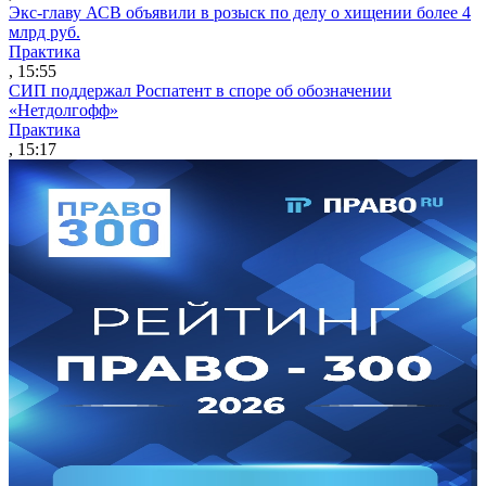
Экс-главу АСВ объявили в розыск по делу о хищении более 4
млрд руб.
Практика
, 15:55
СИП поддержал Роспатент в споре об обозначении
«Нетдолгофф»
Практика
, 15:17