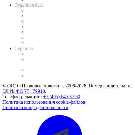
Судебная база
Картотека арбитражных дел
Решения арбитражных судов
Календарь рассмотрения арбитражных дел
Досье судей
Информация о судах
RSS лента новостей
Вакансии для юристов
Сервисы
Справочно-правовая система
Casebook: мониторинг дел
и компаний
Caselook: поиск и анализ практики
CASE.ONE: управление юридической службой
© ООО «Правовые новости». 2008-2026.
Номер свидетельства
ЭЛ № ФС 77 - 79910
.
Телефон редакции:
+7 (495) 645 37 60
Политика использования cookie-файлов
Политика конфиденциальности