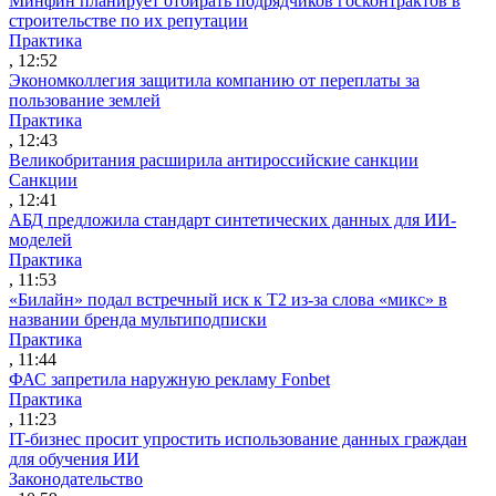
Минфин планирует отбирать подрядчиков госконтрактов в
строительстве по их репутации
Практика
, 12:52
Экономколлегия защитила компанию от переплаты за
пользование землей
Практика
, 12:43
Великобритания расширила антироссийские санкции
Санкции
, 12:41
АБД предложила стандарт синтетических данных для ИИ-
моделей
Практика
, 11:53
«Билайн» подал встречный иск к Т2 из-за слова «микс» в
названии бренда мультиподписки
Практика
, 11:44
ФАС запретила наружную рекламу Fonbet
Практика
, 11:23
IT-бизнес просит упростить использование данных граждан
для обучения ИИ
Законодательство