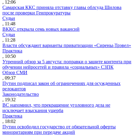
, 12:06
Самарская ККС приняла отставку главы облсуда Шилова
после проверки Генпрокуратуры
Судьи
, 11:48
ВККС открыла семь новых вакансий
Судьи
, 11:28
Власти обсуждают варианты приватизации «Сирены-Трэвел»
Практика
, 10:50
Утренний обзор за 5 августа: поправки о защите контента при
обучении нейросетей и правила «социальных» СЗПК
Обзор СМИ
, 09:37
Путин подписал закон об ограничениях для осужденных
релокантов
Законодательство
, 19:32
ВС напомнил, что прекращение уголовного дела не
исключает взыскания ущерба
Практика
, 18:02
Путин освободил государство от обязательной оферты
миноритариям при передаче акций