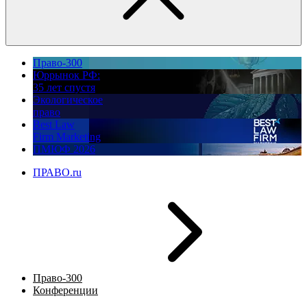
Право-300
Юррынок РФ:
35 лет спустя
Экологическое
право
Best Law
Firm Marketing
ПМЮФ 2026
ПРАВО.ru
Право-300
Конференции