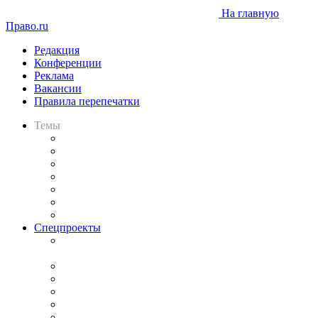
На главную
Право.ru
Редакция
Конференции
Реклама
Вакансии
Правила перепечатки
Темы
Практика
Законодательство
Процесс
Исследования
Рынок юридических услуг
Юридическое сообщество
Важнейшие правовые темы в прессе
Спецпроекты
Подкаст «В здравом уме
и твёрдой памяти»
Legal Design
Банкротная панорама
Советы для литигаторов
Сговоры на торгах
Авто