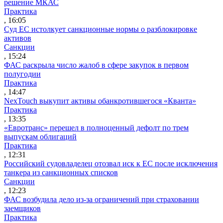
решение МКАС
Практика
, 16:05
Суд ЕС истолкует санкционные нормы о разблокировке
активов
Санкции
, 15:24
ФАС раскрыла число жалоб в сфере закупок в первом
полугодии
Практика
, 14:47
NexTouch выкупит активы обанкротившегося «Кванта»
Практика
, 13:35
«Евротранс» перешел в полноценный дефолт по трем
выпускам облигаций
Практика
, 12:31
Российский судовладелец отозвал иск к ЕС после исключения
танкера из санкционных списков
Санкции
, 12:23
ФАС возбудила дело из-за ограничений при страховании
заемщиков
Практика