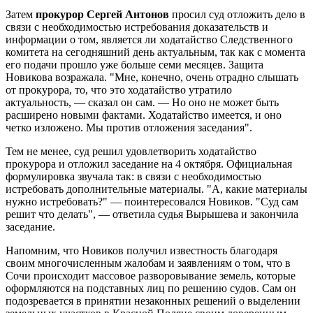
Затем
прокурор Сергей Антонов
просил суд отложить дело в
связи с необходимостью истребования доказательств и
информации о том, является ли ходатайство Следственного
комитета на сегодняшний день актуальным, так как с момента
его подачи прошло уже больше семи месяцев. Защита
Новикова возражала. "Мне, конечно, очень отрадно слышать
от прокурора, то, что это ходатайство утратило
актуальность, — сказал он сам. — Но оно не может быть
расширено новыми фактами. Ходатайство имеется, и оно
четко изложено. Мы против отложения заседания".
Тем не менее, суд решил удовлетворить ходатайство
прокурора и отложил заседание на 4 октября. Официальная
формулировка звучала так: в связи с необходимостью
истребовать дополнительные материалы. "А, какие материалы
нужно истребовать?" — поинтересовался Новиков. "Суд сам
решит что делать", — ответила судья Вырышева и закончила
заседание.
Напомним, что Новиков получил известность благодаря
своим многочисленным жалобам и заявлениям о том, что в
Сочи происходит массовое разворовывание земель, которые
оформляются на подставных лиц по решению судов. Сам он
подозревается в принятии незаконных решений о выделении