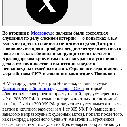
Во вторник в
Мосгорсуде
должны были состояться
слушания по делу сложной истории — о попытках СКР
взять под арест отставного сочинского судью Дмитрия
Новикова, который приобрел неоднозначную известность
после того, как обвинил в коррупции своих коллег в
Краснодарском крае, и сам стал фигурантом уголовного
дела о взяточничестве и вынесении заведомо
неправосудных судебных актов.
Однако все ограничилось
ходатайством СКР, вызвавшим удивление у Новикова.
В Мосгорсуд дело Дмитрия Новикова, бывшего судьи
Хостинского районного суда города Сочи
, который
обвиняется в совершении преступлений, предусмотренных
ч.2 ст.286 УК РФ (превышение должностных полномочий),
п.п. "в, г" ч.4 ст.290 УК РФ (получение путем вымогательства
взятки в крупном размере) и ч.1 ст.305 УК РФ (вынесение
заведомо неправосудных судебных актов), попало после того,
как зампред Верховного Суда РФ Анатолий Петроченков
согласился с тем, что судьи из Краснодарского края не могут