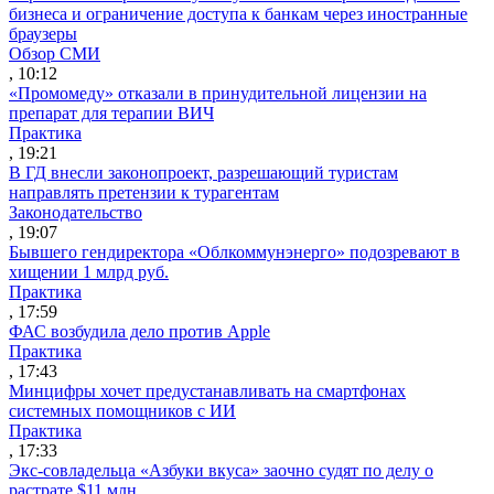
бизнеса и ограничение доступа к банкам через иностранные
браузеры
Обзор СМИ
, 10:12
«Промомеду» отказали в принудительной лицензии на
препарат для терапии ВИЧ
Практика
, 19:21
В ГД внесли законопроект, разрешающий туристам
направлять претензии к турагентам
Законодательство
, 19:07
Бывшего гендиректора «Облкоммунэнерго» подозревают в
хищении 1 млрд руб.
Практика
, 17:59
ФАС возбудила дело против Apple
Практика
, 17:43
Минцифры хочет предустанавливать на смартфонах
системных помощников с ИИ
Практика
, 17:33
Экс-совладельца «Азбуки вкуса» заочно судят по делу о
растрате $11 млн