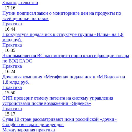
Законодательство
, 17:16
Путин подписал закон о мониторинге цен на продукты по
всей цепочке поставок
Практика
, 16:44
Прокуратура подала иск к структуре группы «Илим» на 1,8
млрд руб.
Практика
, 16:35
Экономколлегия ВС рассмотрит спор о классификации товара
по ВЭД ЕАЭС
Практика
, 16:24
Дочерняя компания «Мегафона» подала иск к «М.Видео» на
1,8 млрд руб.
Практика
, 15:50
СИП проверит отмену патента на систему управления
устройствами после возражений «Яндекса»
Практика
, 15:17
Суды 10 стран рассматривают иски российской «дочки»
Google о возврате дивидендов
Международная практика