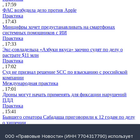
, 17:59
ФАС возбудила дело против Apple
Практика
, 17:43
Минцифры хочет предустанавливать на смартфонах
системных помощников с ИИ
Практика
, 17:33
Экс-совладельца «Азбуки вкуса» заочно судят по делу о
растрате $11 млн
Практика
, 17:02
Суд не признал решение SCC по взысканию с российской
компании
Международная практика
, 17:01
Дроны могут начать применять для фиксации нарушений
ПДД
Практика
, 15:41
Бывшего сенатора Сабадаша приговорили к 12 годам по делу
о хищении
Практика
, 15:29
ООО «Правовые Новости» (ИНН 7704317790) использует
Суд начал банкротство партнера экс-судьи Момотова