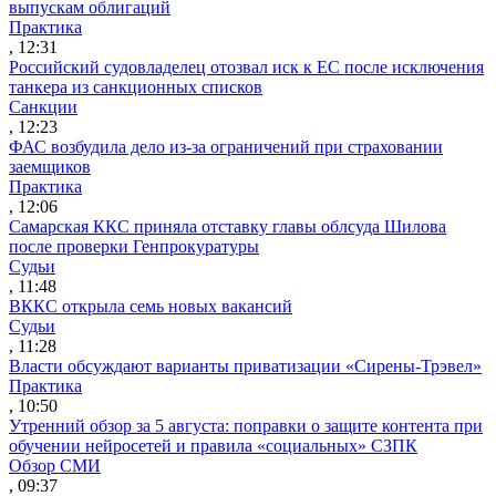
выпускам облигаций
Практика
, 12:31
Российский судовладелец отозвал иск к ЕС после исключения
танкера из санкционных списков
Санкции
, 12:23
ФАС возбудила дело из-за ограничений при страховании
заемщиков
Практика
, 12:06
Самарская ККС приняла отставку главы облсуда Шилова
после проверки Генпрокуратуры
Судьи
, 11:48
ВККС открыла семь новых вакансий
Судьи
, 11:28
Власти обсуждают варианты приватизации «Сирены-Трэвел»
Практика
, 10:50
Утренний обзор за 5 августа: поправки о защите контента при
обучении нейросетей и правила «социальных» СЗПК
Обзор СМИ
, 09:37