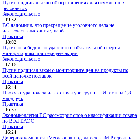
Путин подписал закон об ограничениях для осужденных
релокантов
Законодательство
, 19:32
ВС напомнил, что прекращение уголовного дела не
исключает взыскания ущерба
Практика
, 18:02
Путин освободил государство от обязательной оферты
миноритариям при передаче акций
Законодательство
, 17:16
Путин подписал закон о мониторинге цен на продукты по
всей цепочке поставок
Практика
, 16:44
Прокуратура подала иск к структуре группы «Илим» на 1,8
млрд руб.
Практика
, 16:35
Экономколлегия ВС рассмотрит спор о классификации товара
по ВЭД ЕАЭС
Практика
, 16:24
Дочерняя компания «Мегафона» подала иск к «М.Видео» на