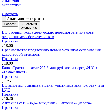
Анатомия
экспертизы
Смотреть
Анатомия экспертизы
Новости
Анатомия
экспертизы
ВС уточнил, когда дело можно пересмотреть по вновь
открывшимся обстоятельствам
Практика
, 18:06
Правительство предложило новый механизм оспаривания
кадастровой стоимости
Практика
, 18:00
Банк «Траст» погасит 797,3 млн руб. долга перед ФНС за
«Гема-Инвест»
Практика
, 17:51
ВС запретил уравнивать цены участников закупок без учета
НДС
Практика
, 16:26
Аптечная сеть «36,6» выкупила 83 аптеки «Диалога»
Практика