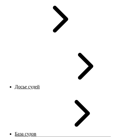
Досье судей
База судов