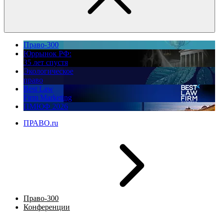
Право-300
Юррынок РФ:
35 лет спустя
Экологическое
право
Best Law
Firm Marketing
ПМЮФ 2026
ПРАВО.ru
Право-300
Конференции