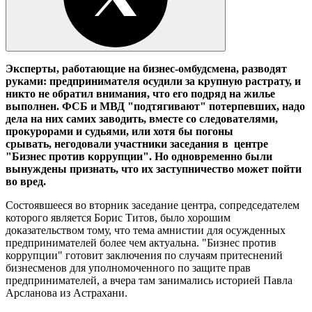
Эксперты,
работающие на
бизнес-омбудсмена, разводят
руками: предпринимателя осудили за крупную растрату, и
никто не обратил внимания, что его подряд на жилье
выполнен. ФСБ и МВД "подтягивают" потерпевших, надо
дела на них самих заводить, вместе со следователями,
прокурорами и судьями, или хотя бы погоны
срывать,
негодовали участники заседания в центре
"Бизнес против коррупции". Н
о одновременно были
вынуждены признать, что их
заступничество может пойти
во вред.
Состоявшееся во вторник заседание
центра, сопредседателем
которого является Борис Титов, было хорошим
доказательством тому, что тема амнистии для осужденных
предпринимателей более чем актуальна. "Бизнес против
коррупции" готовит заключения по случаям притеснений
бизнесменов для уполномоченного по защите прав
предпринимателей, а вчера там занимались историей Павла
Арсланова из Астрахани.