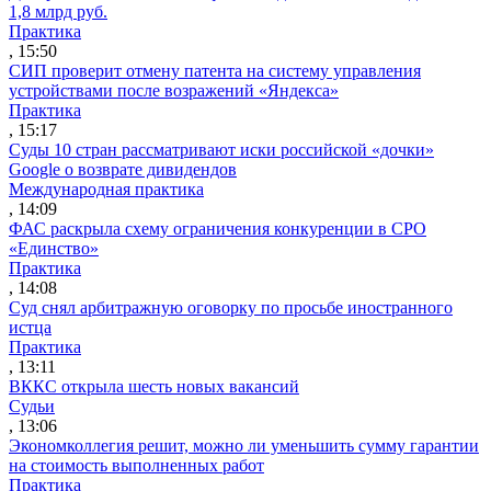
1,8 млрд руб.
Практика
, 15:50
СИП проверит отмену патента на систему управления
устройствами после возражений «Яндекса»
Практика
, 15:17
Суды 10 стран рассматривают иски российской «дочки»
Google о возврате дивидендов
Международная практика
, 14:09
ФАС раскрыла схему ограничения конкуренции в СРО
«Единство»
Практика
, 14:08
Суд снял арбитражную оговорку по просьбе иностранного
истца
Практика
, 13:11
ВККС открыла шесть новых вакансий
Судьи
, 13:06
Экономколлегия решит, можно ли уменьшить сумму гарантии
на стоимость выполненных работ
Практика