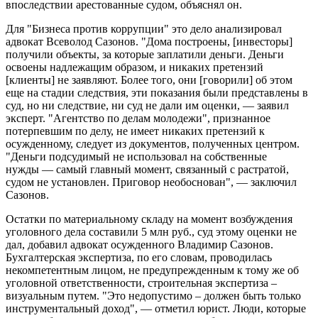
впоследствии арестованные судом, объяснял он.
Для "Бизнеса против коррупции" это дело анализировал
адвокат Всеволод Сазонов. "Дома построены, [инвесторы]
получили объекты, за которые заплатили деньги. Деньги
освоены надлежащим образом, и никаких претензий
[клиенты] не заявляют. Более того, они [говорили] об этом
еще на стадии следствия, эти показания были представлены в
суд, но ни следствие, ни суд не дали им оценки, — заявил
эксперт. "Агентство по делам молодежи", признанное
потерпевшим по делу, не имеет никаких претензий к
осужденному, следует из документов, полученных центром.
"Деньги подсудимый не использовал на собственные
нужды — самый главный момент, связанный с растратой,
судом не установлен. Приговор необоснован", — заключил
Сазонов.
Остатки по материальному складу на момент возбуждения
уголовного дела составили 5 млн руб., суд этому оценки не
дал, добавил адвокат осужденного Владимир Сазонов.
Бухгалтерская экспертиза, по его словам, проводилась
некомпетентным лицом, не предупрежденным к тому же об
уголовной ответственности, строительная экспертиза –
визуальным путем. "Это недопустимо – должен быть только
инструментальный доход", — отметил юрист. Люди, которые