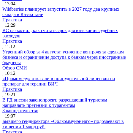
, 13:04
Wildberries планирует запустить в 2027 году два крупных
склада в Казахстане
Практика
, 12:29
ВС разъяснил, как считать срок для взыскания судебных
расходов
Практика
, 11:12
Утренний обзор за 4 августа: усиление контроля за сделкам
бизнеса и ограничение доступа к банкам через иностранные
браузеры
Обзор СМИ
, 10:12
«Промомеду» отказали в принудительной лицензии на
препарат для терапии ВИЧ
Практика
, 19:21
В ГД внесли законопроект, разрешающий туристам
направлять претензии к турагентам
Законодательство
, 19:07
Бывшего гендиректора «Облкоммунэнерго» подозревают в
хищении 1 млрд руб.
Практика