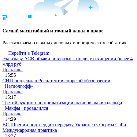
Cамый масштабный и точный канал о праве
Рассказываем о важных деловых и юридических событиях.
Перейти в Telegram
Экс-главу АСВ объявили в розыск по делу о хищении более 4
млрд руб.
Практика
, 15:55
СИП поддержал Роспатент в споре об обозначении
«Нетдолгофф»
Практика
, 15:17
Третий аукцион по приватизации активов экс-владельца
«Макфы» провалился
Практика
, 14:29
ВС Швеции подтвердил передачу Украине сухогруза Caffa
Международная практика
, 13:27