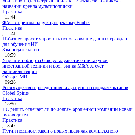
«Билайн» подал встречный иск к Т2 из-за слова «микс» в
названии бренда мультиподписки
Практика
, 11:44
ФАС запретила наружную рекламу Fonbet
Практика
, 11:23
IT-бизнес просит упростить использование данных граждан
для обучения ИИ
Законодательство
, 10:59
Утренний обзор за 6 августа: ужесточение закупок
иностранной техники и рост рынка M&A за счет
национализации
Обзор СМИ
, 09:26
Росимущество проведет новый аукцион по продаже активов
Global Spirits
Практика
, 18:50
ВС решит, отвечает ли по долгам брошенной компании новый
руководитель
Практика
, 18:47
Путин подписал закон о новых правилах комплексного