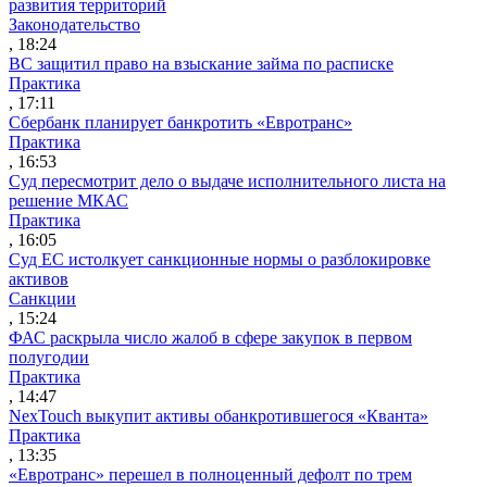
развития территорий
Законодательство
, 18:24
ВС защитил право на взыскание займа по расписке
Практика
, 17:11
Сбербанк планирует банкротить «Евротранс»
Практика
, 16:53
Суд пересмотрит дело о выдаче исполнительного листа на
решение МКАС
Практика
, 16:05
Суд ЕС истолкует санкционные нормы о разблокировке
активов
Санкции
, 15:24
ФАС раскрыла число жалоб в сфере закупок в первом
полугодии
Практика
, 14:47
NexTouch выкупит активы обанкротившегося «Кванта»
Практика
, 13:35
«Евротранс» перешел в полноценный дефолт по трем