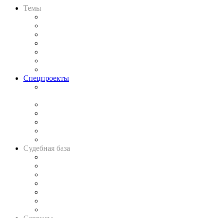
Темы
Практика
Законодательство
Процесс
Исследования
Рынок юридических услуг
Юридическое сообщество
Важнейшие правовые темы в прессе
Спецпроекты
Подкаст «В здравом уме
и твёрдой памяти»
Legal Design
Банкротная панорама
Советы для литигаторов
Сговоры на торгах
Авто
Судебная база
Картотека арбитражных дел
Решения арбитражных судов
Календарь рассмотрения арбитражных дел
Досье судей
Информация о судах
RSS лента новостей
Вакансии для юристов