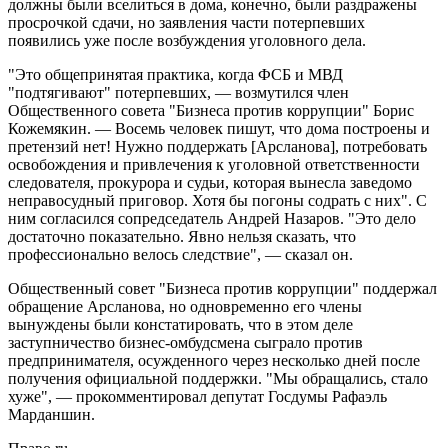
должны были вселиться в дома, конечно, были раздражены
просрочкой сдачи, но заявления части потерпевших
появились уже после возбуждения уголовного дела.
"Это общепринятая практика, когда ФСБ и МВД
"подтягивают" потерпевших, — возмутился член
Общественного совета "Бизнеса против коррупции" Борис
Кожемякин. — Восемь человек пишут, что дома построены и
претензий нет! Нужно поддержать [Арсланова], потребовать
освобождения и привлечения к уголовной ответственности
следователя, прокурора и судьи, которая вынесла заведомо
неправосудный приговор. Хотя бы погоны содрать с них". С
ним согласился сопредседатель Андрей Назаров. "Это дело
достаточно показательно. Явно нельзя сказать, что
профессионально велось следствие", — сказал он.
Общественный совет "Бизнеса против коррупции" поддержал
обращение Арсланова, но одновременно его члены
вынуждены были констатировать, что в этом деле
заступничество бизнес-омбудсмена сыграло против
предпринимателя, осужденного через несколько дней после
получения официальной поддержки. "Мы обращались, стало
хуже", — прокомментировал депутат Госдумы Рафаэль
Марданшин.