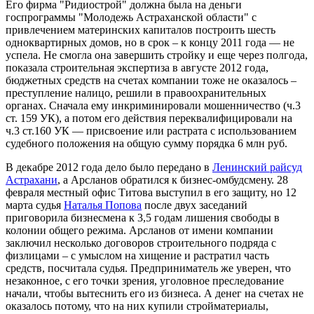
Его фирма "Ридиострой" должна была на деньги
госпрограммы "Молодежь Астраханской области" с
привлечением материнских капиталов построить шесть
одноквартирных домов, но в срок – к концу 2011 года — не
успела. Не смогла она завершить стройку и еще через полгода,
показала строительная экспертиза в августе 2012 года,
бюджетных средств на счетах компании тоже не оказалось –
преступление налицо, решили в правоохранительных
органах. Сначала ему инкриминировали мошенничество (ч.3
ст. 159 УК), а потом его действия переквалифицировали на
ч.3 ст.160 УК — присвоение или растрата с использованием
судебного положения на общую сумму порядка 6 млн руб.
В декабре 2012 года дело было передано в
Ленинский райсуд
Астрахани
, а Арсланов обратился к бизнес-омбудсмену. 28
февраля местный офис Титова выступил в его защиту, но 12
марта судья
Наталья Попова
после двух заседаний
приговорила бизнесмена к 3,5 годам лишения свободы в
колонии общего режима. Арсланов от имени компании
заключил несколько договоров строительного подряда с
физлицами – с умыслом на хищение и растратил часть
средств, посчитала судья. Предприниматель же уверен, что
незаконное, с его точки зрения, уголовное преследование
начали, чтобы вытеснить его из бизнеса. А денег на счетах не
оказалось потому, что на них купили стройматериалы,