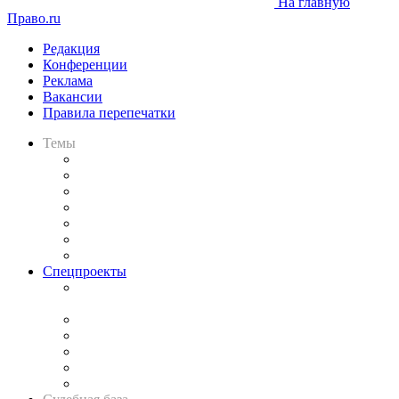
На главную
Право.ru
Редакция
Конференции
Реклама
Вакансии
Правила перепечатки
Темы
Практика
Законодательство
Процесс
Исследования
Рынок юридических услуг
Юридическое сообщество
Важнейшие правовые темы в прессе
Спецпроекты
Подкаст «В здравом уме
и твёрдой памяти»
Legal Design
Банкротная панорама
Советы для литигаторов
Сговоры на торгах
Авто