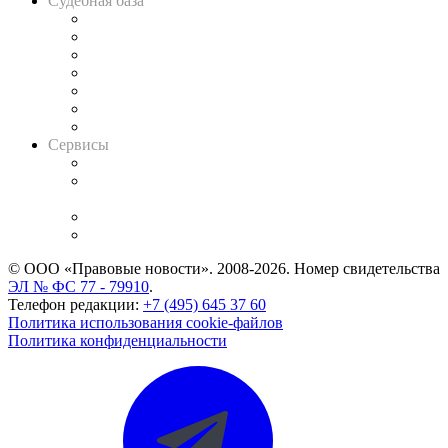
Судебная база
Картотека арбитражных дел
Решения арбитражных судов
Календарь рассмотрения арбитражных дел
Досье судей
Информация о судах
RSS лента новостей
Вакансии для юристов
Сервисы
Справочно-правовая система
Casebook: мониторинг дел
и компаний
Caselook: поиск и анализ практики
CASE.ONE: управление юридической службой
© ООО «Правовые новости». 2008-2026.
Номер свидетельства
ЭЛ № ФС 77 - 79910
.
Телефон редакции:
+7 (495) 645 37 60
Политика использования cookie-файлов
Политика конфиденциальности