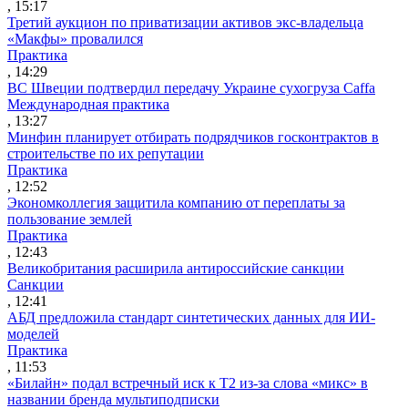
, 15:17
Третий аукцион по приватизации активов экс-владельца
«Макфы» провалился
Практика
, 14:29
ВС Швеции подтвердил передачу Украине сухогруза Caffa
Международная практика
, 13:27
Минфин планирует отбирать подрядчиков госконтрактов в
строительстве по их репутации
Практика
, 12:52
Экономколлегия защитила компанию от переплаты за
пользование землей
Практика
, 12:43
Великобритания расширила антироссийские санкции
Санкции
, 12:41
АБД предложила стандарт синтетических данных для ИИ-
моделей
Практика
, 11:53
«Билайн» подал встречный иск к Т2 из-за слова «микс» в
названии бренда мультиподписки