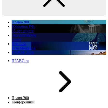
Право-300
Юррынок РФ:
35 лет спустя
Экологическое
право
Best Law
Firm Marketing
ПМЮФ 2026
ПРАВО.ru
Право-300
Конференции