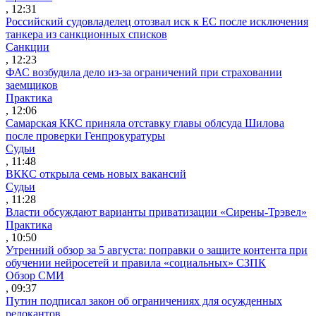
, 12:31
Российский судовладелец отозвал иск к ЕС после исключения
танкера из санкционных списков
Санкции
, 12:23
ФАС возбудила дело из-за ограничений при страховании
заемщиков
Практика
, 12:06
Самарская ККС приняла отставку главы облсуда Шилова
после проверки Генпрокуратуры
Судьи
, 11:48
ВККС открыла семь новых вакансий
Судьи
, 11:28
Власти обсуждают варианты приватизации «Сирены-Трэвел»
Практика
, 10:50
Утренний обзор за 5 августа: поправки о защите контента при
обучении нейросетей и правила «социальных» СЗПК
Обзор СМИ
, 09:37
Путин подписал закон об ограничениях для осужденных
релокантов