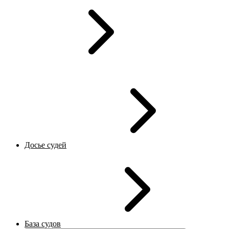
Досье судей
База судов