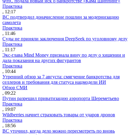
ФНС подала новый иск о банкротстве «Кама Шиппинг»
Практика
, 12:17
ВС подтвердил доначисление пошлин за модернизацию
самолета
Практика
, 11:46
Суды не приняли заключения DeepSeek по уголовному делу
Практика
, 11:17
Экс-глава Mind Money признала вину по делу о хищении и
дала показания на других фигурантов
Практика
, 10:44
Утренний обзор за 7 августа: смягчение банкротства для
селлеров и требования для статуса нацмодели ИИ
Обзор СМИ
, 09:22
Путин разрешил приватизацию аэропорта Шереметьево
Практика
, 19:07
Wildberries начнет страховать товары от ударов дронов
Практика
, 18:56
ВС уточнил, когда дело можно пересмотреть по вновь