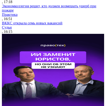
, 17:18
Экономколлегия решит, кто должен возмещать ущерб при
пожаре
Практика
, 16:51
ВККС открыла семь новых вакансий
Судьи
, 16:15