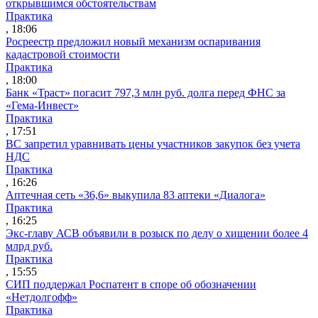
открывшимся обстоятельствам
Практика
, 18:06
Росреестр предложил новый механизм оспаривания
кадастровой стоимости
Практика
, 18:00
Банк «Траст» погасит 797,3 млн руб. долга перед ФНС за
«Гема-Инвест»
Практика
, 17:51
ВС запретил уравнивать цены участников закупок без учета
НДС
Практика
, 16:26
Аптечная сеть «36,6» выкупила 83 аптеки «Диалога»
Практика
, 16:25
Экс-главу АСВ объявили в розыск по делу о хищении более 4
млрд руб.
Практика
, 15:55
СИП поддержал Роспатент в споре об обозначении
«Нетдолгофф»
Практика