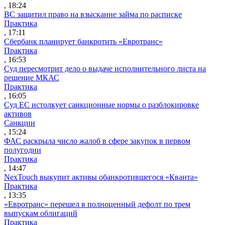
, 18:24
ВС защитил право на взыскание займа по расписке
Практика
, 17:11
Сбербанк планирует банкротить «Евротранс»
Практика
, 16:53
Суд пересмотрит дело о выдаче исполнительного листа на
решение МКАС
Практика
, 16:05
Суд ЕС истолкует санкционные нормы о разблокировке
активов
Санкции
, 15:24
ФАС раскрыла число жалоб в сфере закупок в первом
полугодии
Практика
, 14:47
NexTouch выкупит активы обанкротившегося «Кванта»
Практика
, 13:35
«Евротранс» перешел в полноценный дефолт по трем
выпускам облигаций
Практика