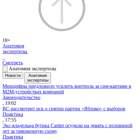
18+
Анатомия
экспертизы
Смотреть
Анатомия экспертизы
Новости
Анатомия
экспертизы
Минцифры предложило усилить контроль за сим-картами в
M2M-устройствах компаний
Законодательство
, 19:02
ВС рассмотрит иск о снятии партии «Яблоко» с выборов
Практика
, 17:55
Экс-владельца бутика Cartier осудили на девять с половиной
лет за таможенную схему
Практика