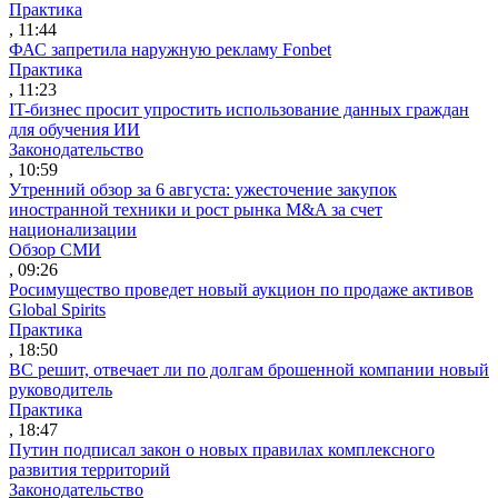
Практика
, 11:44
ФАС запретила наружную рекламу Fonbet
Практика
, 11:23
IT-бизнес просит упростить использование данных граждан
для обучения ИИ
Законодательство
, 10:59
Утренний обзор за 6 августа: ужесточение закупок
иностранной техники и рост рынка M&A за счет
национализации
Обзор СМИ
, 09:26
Росимущество проведет новый аукцион по продаже активов
Global Spirits
Практика
, 18:50
ВС решит, отвечает ли по долгам брошенной компании новый
руководитель
Практика
, 18:47
Путин подписал закон о новых правилах комплексного
развития территорий
Законодательство