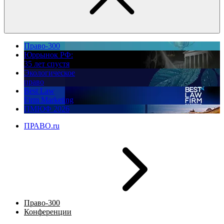
Право-300
Юррынок РФ:
35 лет спустя
Экологическое
право
Best Law
Firm Marketing
ПМЮФ 2026
ПРАВО.ru
Право-300
Конференции