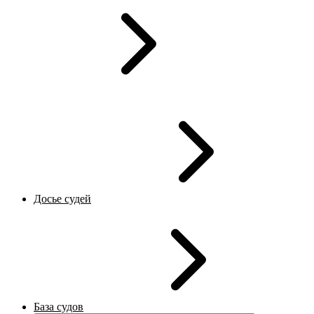
Досье судей
База судов