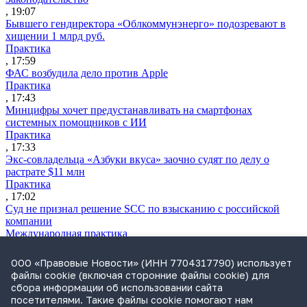
, 19:07
Бывшего гендиректора «Облкоммунэнерго» подозревают в
хищении 1 млрд руб.
Практика
, 17:59
ФАС возбудила дело против Apple
Практика
, 17:43
Минцифры хочет предустанавливать на смартфонах
системных помощников с ИИ
Практика
, 17:33
Экс-совладельца «Азбуки вкуса» заочно судят по делу о
растрате $11 млн
Практика
, 17:02
Суд не признал решение SCC по взысканию с российской
компании
Международная практика
, 17:01
Дроны могут начать применять для фиксации нарушений
ООО «Правовые Новости» (ИНН 7704317790) использует
ПДД
файлы cookie (включая сторонние файлы cookie) для
Практика
сбора информации об использовании сайта
, 15:41
посетителями. Такие файлы cookie помогают нам