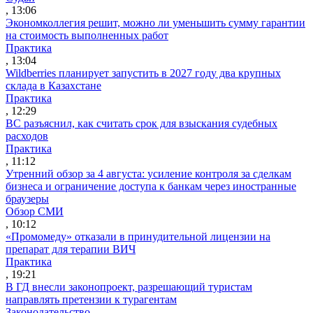
, 13:06
Экономколлегия решит, можно ли уменьшить сумму гарантии
на стоимость выполненных работ
Практика
, 13:04
Wildberries планирует запустить в 2027 году два крупных
склада в Казахстане
Практика
, 12:29
ВС разъяснил, как считать срок для взыскания судебных
расходов
Практика
, 11:12
Утренний обзор за 4 августа: усиление контроля за сделкам
бизнеса и ограничение доступа к банкам через иностранные
браузеры
Обзор СМИ
, 10:12
«Промомеду» отказали в принудительной лицензии на
препарат для терапии ВИЧ
Практика
, 19:21
В ГД внесли законопроект, разрешающий туристам
направлять претензии к турагентам
Законодательство