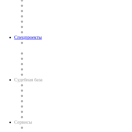
Практика
Законодательство
Процесс
Исследования
Рынок юридических услуг
Юридическое сообщество
Важнейшие правовые темы в прессе
Спецпроекты
Подкаст «В здравом уме
и твёрдой памяти»
Legal Design
Банкротная панорама
Советы для литигаторов
Сговоры на торгах
Авто
Судебная база
Картотека арбитражных дел
Решения арбитражных судов
Календарь рассмотрения арбитражных дел
Досье судей
Информация о судах
RSS лента новостей
Вакансии для юристов
Сервисы
Справочно-правовая система