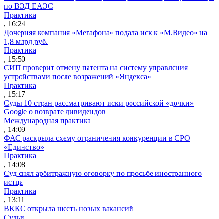
по ВЭД ЕАЭС
Практика
, 16:24
Дочерняя компания «Мегафона» подала иск к «М.Видео» на
1,8 млрд руб.
Практика
, 15:50
СИП проверит отмену патента на систему управления
устройствами после возражений «Яндекса»
Практика
, 15:17
Суды 10 стран рассматривают иски российской «дочки»
Google о возврате дивидендов
Международная практика
, 14:09
ФАС раскрыла схему ограничения конкуренции в СРО
«Единство»
Практика
, 14:08
Суд снял арбитражную оговорку по просьбе иностранного
истца
Практика
, 13:11
ВККС открыла шесть новых вакансий
Судьи