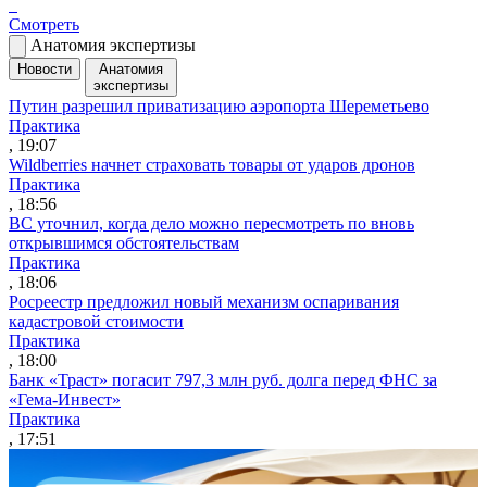
Смотреть
Анатомия экспертизы
Новости
Анатомия
экспертизы
Путин разрешил приватизацию аэропорта Шереметьево
Практика
, 19:07
Wildberries начнет страховать товары от ударов дронов
Практика
, 18:56
ВС уточнил, когда дело можно пересмотреть по вновь
открывшимся обстоятельствам
Практика
, 18:06
Росреестр предложил новый механизм оспаривания
кадастровой стоимости
Практика
, 18:00
Банк «Траст» погасит 797,3 млн руб. долга перед ФНС за
«Гема-Инвест»
Практика
, 17:51