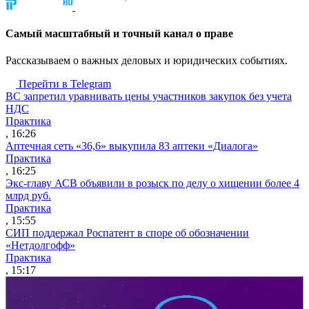
Cамый масштабный и точный канал о праве
Рассказываем о важных деловых и юридических событиях.
Перейти в Telegram
ВС запретил уравнивать цены участников закупок без учета
НДС
Практика
, 16:26
Аптечная сеть «36,6» выкупила 83 аптеки «Диалога»
Практика
, 16:25
Экс-главу АСВ объявили в розыск по делу о хищении более 4
млрд руб.
Практика
, 15:55
СИП поддержал Роспатент в споре об обозначении
«Нетдолгофф»
Практика
, 15:17