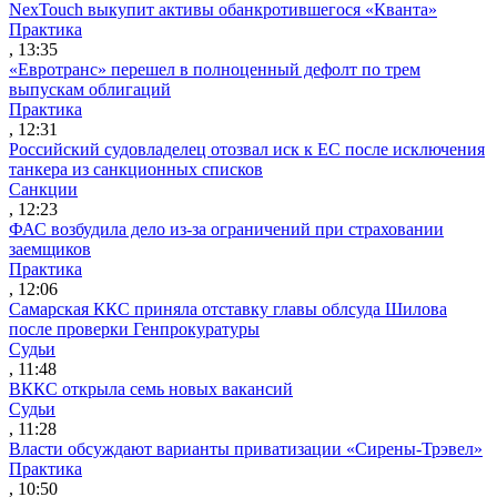
NexTouch выкупит активы обанкротившегося «Кванта»
Практика
, 13:35
«Евротранс» перешел в полноценный дефолт по трем
выпускам облигаций
Практика
, 12:31
Российский судовладелец отозвал иск к ЕС после исключения
танкера из санкционных списков
Санкции
, 12:23
ФАС возбудила дело из-за ограничений при страховании
заемщиков
Практика
, 12:06
Самарская ККС приняла отставку главы облсуда Шилова
после проверки Генпрокуратуры
Судьи
, 11:48
ВККС открыла семь новых вакансий
Судьи
, 11:28
Власти обсуждают варианты приватизации «Сирены-Трэвел»
Практика
, 10:50