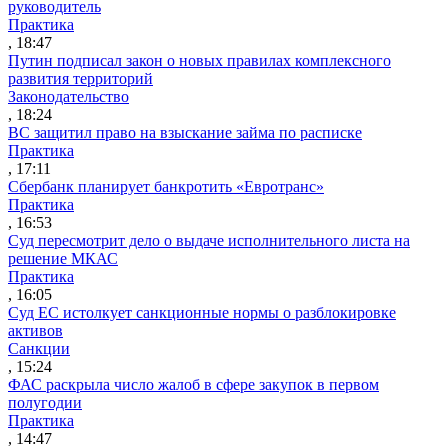
руководитель
Практика
, 18:47
Путин подписал закон о новых правилах комплексного
развития территорий
Законодательство
, 18:24
ВС защитил право на взыскание займа по расписке
Практика
, 17:11
Сбербанк планирует банкротить «Евротранс»
Практика
, 16:53
Суд пересмотрит дело о выдаче исполнительного листа на
решение МКАС
Практика
, 16:05
Суд ЕС истолкует санкционные нормы о разблокировке
активов
Санкции
, 15:24
ФАС раскрыла число жалоб в сфере закупок в первом
полугодии
Практика
, 14:47