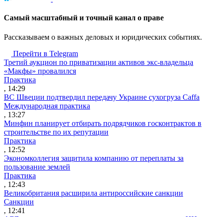
Cамый масштабный и точный канал о праве
Рассказываем о важных деловых и юридических событиях.
Перейти в Telegram
Третий аукцион по приватизации активов экс-владельца
«Макфы» провалился
Практика
, 14:29
ВС Швеции подтвердил передачу Украине сухогруза Caffa
Международная практика
, 13:27
Минфин планирует отбирать подрядчиков госконтрактов в
строительстве по их репутации
Практика
, 12:52
Экономколлегия защитила компанию от переплаты за
пользование землей
Практика
, 12:43
Великобритания расширила антироссийские санкции
Санкции
, 12:41