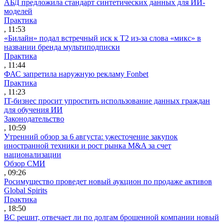
АБД предложила стандарт синтетических данных для ИИ-
моделей
Практика
, 11:53
«Билайн» подал встречный иск к Т2 из-за слова «микс» в
названии бренда мультиподписки
Практика
, 11:44
ФАС запретила наружную рекламу Fonbet
Практика
, 11:23
IT-бизнес просит упростить использование данных граждан
для обучения ИИ
Законодательство
, 10:59
Утренний обзор за 6 августа: ужесточение закупок
иностранной техники и рост рынка M&A за счет
национализации
Обзор СМИ
, 09:26
Росимущество проведет новый аукцион по продаже активов
Global Spirits
Практика
, 18:50
ВС решит, отвечает ли по долгам брошенной компании новый