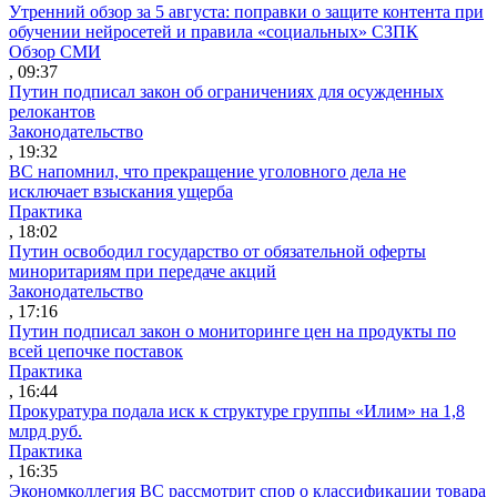
Утренний обзор за 5 августа: поправки о защите контента при
обучении нейросетей и правила «социальных» СЗПК
Обзор СМИ
, 09:37
Путин подписал закон об ограничениях для осужденных
релокантов
Законодательство
, 19:32
ВС напомнил, что прекращение уголовного дела не
исключает взыскания ущерба
Практика
, 18:02
Путин освободил государство от обязательной оферты
миноритариям при передаче акций
Законодательство
, 17:16
Путин подписал закон о мониторинге цен на продукты по
всей цепочке поставок
Практика
, 16:44
Прокуратура подала иск к структуре группы «Илим» на 1,8
млрд руб.
Практика
, 16:35
Экономколлегия ВС рассмотрит спор о классификации товара