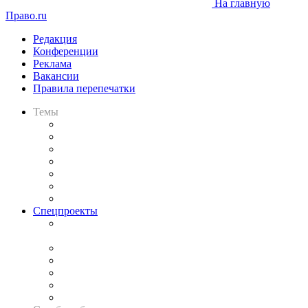
На главную
Право.ru
Редакция
Конференции
Реклама
Вакансии
Правила перепечатки
Темы
Практика
Законодательство
Процесс
Исследования
Рынок юридических услуг
Юридическое сообщество
Важнейшие правовые темы в прессе
Спецпроекты
Подкаст «В здравом уме
и твёрдой памяти»
Legal Design
Банкротная панорама
Советы для литигаторов
Сговоры на торгах
Авто