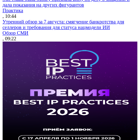
дала показания на других фигурантов
Практика
, 10:44
Утренний обзор за 7 августа: смягчение банкротства для
селлеров и требования для статуса нацмодели ИИ
Обзор СМИ
, 09:22