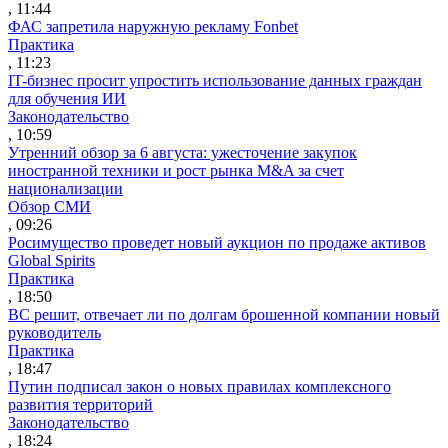
, 11:44
ФАС запретила наружную рекламу Fonbet
Практика
, 11:23
IT-бизнес просит упростить использование данных граждан
для обучения ИИ
Законодательство
, 10:59
Утренний обзор за 6 августа: ужесточение закупок
иностранной техники и рост рынка M&A за счет
национализации
Обзор СМИ
, 09:26
Росимущество проведет новый аукцион по продаже активов
Global Spirits
Практика
, 18:50
ВС решит, отвечает ли по долгам брошенной компании новый
руководитель
Практика
, 18:47
Путин подписал закон о новых правилах комплексного
развития территорий
Законодательство
, 18:24