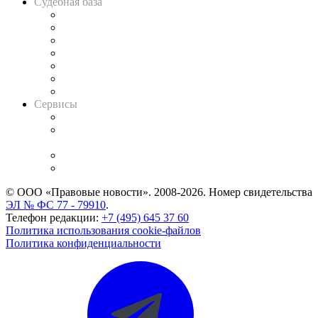
Судебная база
Картотека арбитражных дел
Решения арбитражных судов
Календарь рассмотрения арбитражных дел
Досье судей
Информация о судах
RSS лента новостей
Вакансии для юристов
Сервисы
Справочно-правовая система
Casebook: мониторинг дел
и компаний
Caselook: поиск и анализ практики
CASE.ONE: управление юридической службой
© ООО «Правовые новости». 2008-2026.
Номер свидетельства
ЭЛ № ФС 77 - 79910
.
Телефон редакции:
+7 (495) 645 37 60
Политика использования cookie-файлов
Политика конфиденциальности