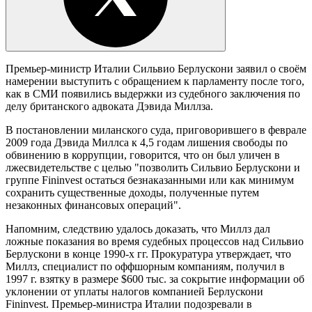
Премьер-министр Италии Сильвио Берлускони заявил о своём
намерении выступить с обращением к парламенту после того,
как в СМИ появились выдержки из судебного заключения по
делу британского адвоката Дэвида Миллза.
В постановлении миланского суда, приговорившего в феврале
2009 года Дэвида Миллса к 4,5 годам лишения свободы по
обвинению в коррупции, говорится, что он был уличен в
лжесвидетельстве с целью "позволить Сильвио Берлускони и
группе Fininvest остаться безнаказанными или как минимум
сохранить существенные доходы, полученные путем
незаконных финансовых операций".
Напомним, следствию удалось доказать, что Миллз дал
ложные показания во время судебных процессов над Сильвио
Берлускони в конце 1990-х гг. Прокуратура утверждает, что
Миллз, специалист по оффшорным компаниям, получил в
1997 г. взятку в размере $600 тыс. за сокрытие информации об
уклонении от уплаты налогов компанией Берлускони
Fininvest. Премьер-министра Италии подозревали в