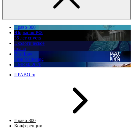
Право-300
Юррынок РФ:
35 лет спустя
Экологическое
право
Best Law
Firm Marketing
ПМЮФ 2026
ПРАВО.ru
Право-300
Конференции