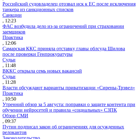
Российский судовладелец отозвал иск к ЕС после исключения
танкера из санкционных списков
Санкции
, 12:23
ФАС возбудила дело из-за ограничений при страховании
заемщиков
Практика
, 12:06
Самарская ККС приняла отставку главы облсуда Шилова
после проверки Генпрокуратуры
Судьи
, 11:48
ВККС открыла семь новых вакансий
Судьи
, 11:28
Власти обсуждают варианты приватизации «Сирены-Трэвел»
Практика
, 10:50
Утренний обзор за 5 августа: поправки о защите контента при
обучении нейросетей и правила «социальных» СЗПК
Обзор СМИ
, 09:37
Путин подписал закон об ограничениях для осужденных
релокантов
Законодательство