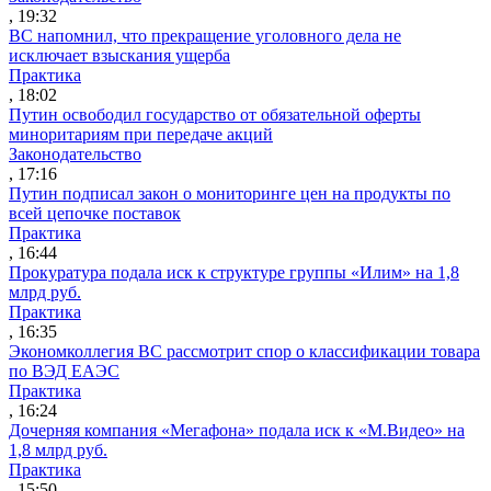
, 19:32
ВС напомнил, что прекращение уголовного дела не
исключает взыскания ущерба
Практика
, 18:02
Путин освободил государство от обязательной оферты
миноритариям при передаче акций
Законодательство
, 17:16
Путин подписал закон о мониторинге цен на продукты по
всей цепочке поставок
Практика
, 16:44
Прокуратура подала иск к структуре группы «Илим» на 1,8
млрд руб.
Практика
, 16:35
Экономколлегия ВС рассмотрит спор о классификации товара
по ВЭД ЕАЭС
Практика
, 16:24
Дочерняя компания «Мегафона» подала иск к «М.Видео» на
1,8 млрд руб.
Практика
, 15:50