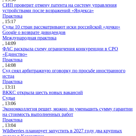
СИП проверит отмену патента на систему управления
устройствами после возражений «Яндекса»
Практика
, 15:17
Суды 10 стран рассматривают иски российской «дочки»
Google о возврате дивидендов
Международная практика
, 14:09
ФАС раскрыла схему ограничения конкуренции в СРО
«Единство»
Практика
, 14:08
Суд снял арбитражную оговорку по просьбе иностранного
истца
Практика
, 13:11
ВККС открыла шесть новых вакансий
Судьи
, 13:06
Экономколлегия решит, можно ли уменьшить сумму гарантии
на стоимость выполненных работ
Практика
, 13:04
Wildberries планирует запустить в 2027 году два крупных