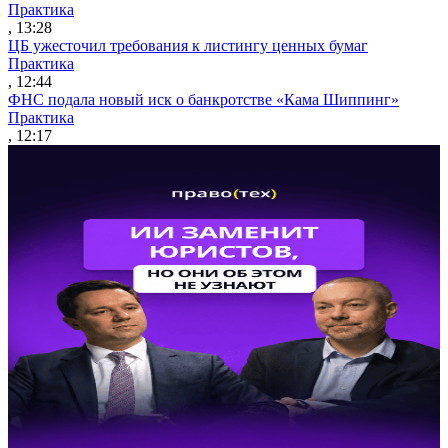
Практика
, 13:28
ЦБ ужесточил требования к листингу ценных бумаг
Практика
, 12:44
ФНС подала новый иск о банкротстве «Кама Шиппинг»
Практика
, 12:17