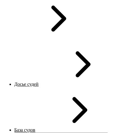
Досье судей
База судов