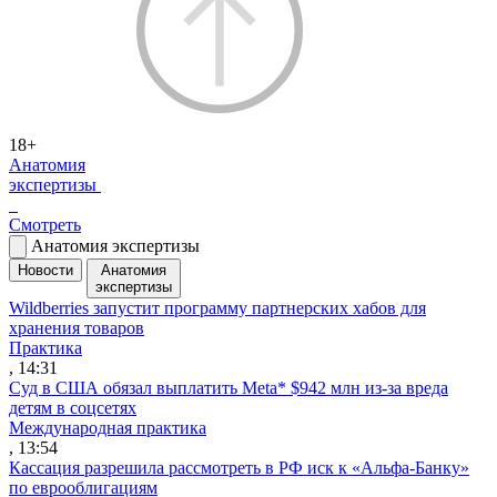
18+
Анатомия
экспертизы
Смотреть
Анатомия экспертизы
Новости
Анатомия
экспертизы
Wildberries запустит программу партнерских хабов для
хранения товаров
Практика
, 14:31
Суд в США обязал выплатить Meta* $942 млн из-за вреда
детям в соцсетях
Международная практика
, 13:54
Кассация разрешила рассмотреть в РФ иск к «Альфа-Банку»
по еврооблигациям