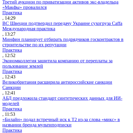
Третий аукцион по приватизации активов экс-владельца
«Макфы» провалился
Практика
, 14:29
ВС Швеции подтвердил передачу Украине сухогруза Caffa
Международная практика
, 13:27
Минфин планирует отбирать подрядчиков госконтрактов в
строительстве по их репутации
Практика
, 12:52
Экономколлегия защитила компанию от переплаты за
пользование землей
Практика
, 12:43
Великобритания расширила антироссийские санкции
Санкции
, 12:41
АБД предложила стандарт синтетических данных для ИИ-
моделей
Практика
, 11:53
«Билайн» подал встречный иск к Т2 из-за слова «микс» в
названии бренда мультиподписки
Практика