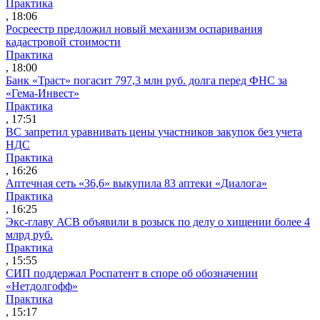
Практика
, 18:06
Росреестр предложил новый механизм оспаривания
кадастровой стоимости
Практика
, 18:00
Банк «Траст» погасит 797,3 млн руб. долга перед ФНС за
«Гема-Инвест»
Практика
, 17:51
ВС запретил уравнивать цены участников закупок без учета
НДС
Практика
, 16:26
Аптечная сеть «36,6» выкупила 83 аптеки «Диалога»
Практика
, 16:25
Экс-главу АСВ объявили в розыск по делу о хищении более 4
млрд руб.
Практика
, 15:55
СИП поддержал Роспатент в споре об обозначении
«Нетдолгофф»
Практика
, 15:17