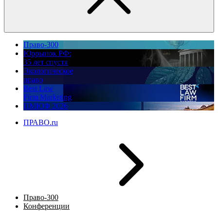
Право-300
Юррынок РФ:
35 лет спустя
Экологическое
право
Best Law
Firm Marketing
ПМЮФ 2026
ПРАВО.ru
Право-300
Конференции