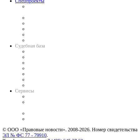
Спецпроекты
Подкаст «В здравом уме
и твёрдой памяти»
Legal Design
Банкротная панорама
Советы для литигаторов
Сговоры на торгах
Авто
Судебная база
Картотека арбитражных дел
Решения арбитражных судов
Календарь рассмотрения арбитражных дел
Досье судей
Информация о судах
RSS лента новостей
Вакансии для юристов
Сервисы
Справочно-правовая система
Casebook: мониторинг дел
и компаний
Caselook: поиск и анализ практики
CASE.ONE: управление юридической службой
© ООО «Правовые новости». 2008-2026.
Номер свидетельства
ЭЛ № ФС 77 - 79910
.