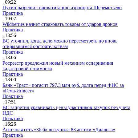
, 09:22
Путин разрешил приватизацию аэропорта Шереметьево
Практика
, 19:07
Wildberries начнет страховать товары от ударов дронов
Практика
, 18:56
ВС уточнил, когда дело можно пересмотреть по вновь
открывшимся обстоятельствам
Практика
, 18:06
Росреестр предложил новый механизм оспаривания
кадастровой стоимости
Практика
, 18:00
Банк «Траст» погасит 797,3 млн руб. долга перед ФНС за
«Гема-Инвест»
Практика
, 17:51
ВС запретил уравнивать цены участников закупок без учета
НДС
Практика
, 16:26
Аптечная сеть «36,6» выкупила 83 аптеки «Диалога»
Практика