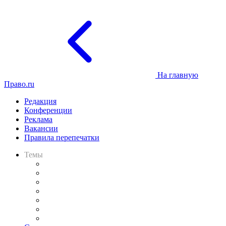
На главную
Право.ru
Редакция
Конференции
Реклама
Вакансии
Правила перепечатки
Темы
Практика
Законодательство
Процесс
Исследования
Рынок юридических услуг
Юридическое сообщество
Важнейшие правовые темы в прессе