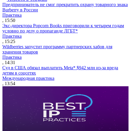
Предприниматель не смог прекратить охрану товарного знака
Burberry в России
Практика
, 15:50
Экс-директора Popcorn Books приговорили к четырем годам
условно по делу о пропаганде ЛГБТ*
Практика
, 15:25
Wildberries запустит программу партнерских хабов для
хранения товаров
Практика
, 14:31
Суд в США обязал выплатить Meta* $942 млн из-за вреда
детям в соцсетях
Международная практика
, 13:54