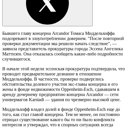
Бывшего главу концерна Arcandor Томаса Миддельхоффа
подозревают в злоупотреблении доверием. "После повторной
проверки документации мы решили начать следствие", —
заявила представитель прокуратуры города Эссена Ангелика
Маттизен. Она отказалась сообщить какие-либо подробности
случившегося.
В начале этой недели эссенская прокуратура подтвердила, что
проводит предварительное дознание в отношении
Миддельхоффа. В частности, проверке подверглись
обстоятельства долевого участия экс-главы концерна и его
жены в фонде недвижимости Oppenheim-Esch, сдававшем в
аренду дочернему предприятию концерна Arcandor — сети
универмагов Karstadt — здания по чрезмерно высокой цене.
Миддельхофф владел долей в фонде Oppenheim-Esch еще до
того, как стал главой концерна. Тем не менее, он постоянно
отрицал существование какого бы то ни было конфликта
интересов и утверждал, что в спорных ситуациях всегда