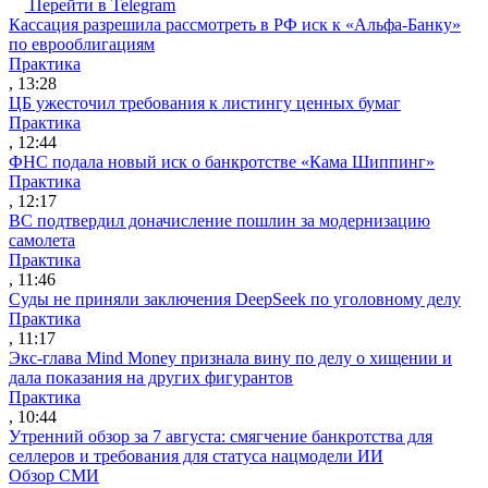
Перейти в Telegram
Кассация разрешила рассмотреть в РФ иск к «Альфа-Банку»
по еврооблигациям
Практика
, 13:28
ЦБ ужесточил требования к листингу ценных бумаг
Практика
, 12:44
ФНС подала новый иск о банкротстве «Кама Шиппинг»
Практика
, 12:17
ВС подтвердил доначисление пошлин за модернизацию
самолета
Практика
, 11:46
Суды не приняли заключения DeepSeek по уголовному делу
Практика
, 11:17
Экс-глава Mind Money признала вину по делу о хищении и
дала показания на других фигурантов
Практика
, 10:44
Утренний обзор за 7 августа: смягчение банкротства для
селлеров и требования для статуса нацмодели ИИ
Обзор СМИ