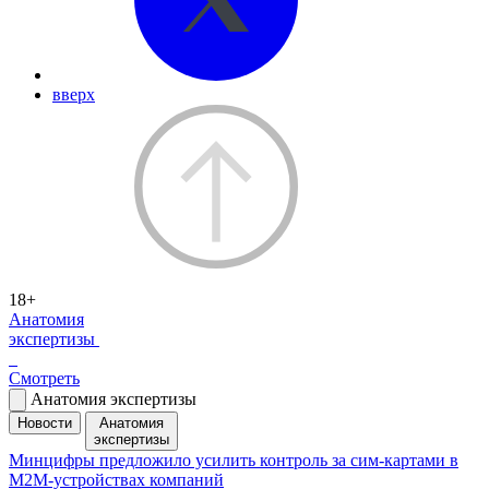
вверх
18+
Анатомия
экспертизы
Смотреть
Анатомия экспертизы
Новости
Анатомия
экспертизы
Минцифры предложило усилить контроль за сим-картами в
M2M-устройствах компаний