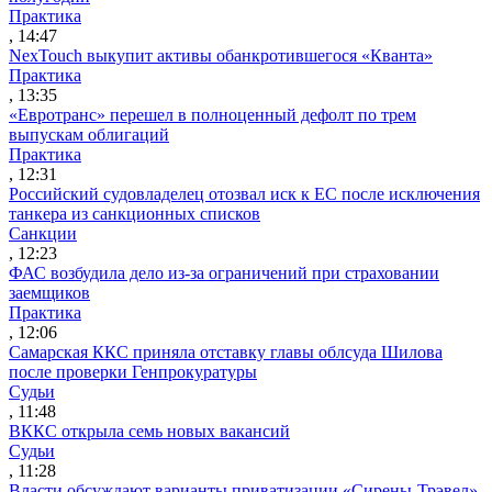
Практика
, 14:47
NexTouch выкупит активы обанкротившегося «Кванта»
Практика
, 13:35
«Евротранс» перешел в полноценный дефолт по трем
выпускам облигаций
Практика
, 12:31
Российский судовладелец отозвал иск к ЕС после исключения
танкера из санкционных списков
Санкции
, 12:23
ФАС возбудила дело из-за ограничений при страховании
заемщиков
Практика
, 12:06
Самарская ККС приняла отставку главы облсуда Шилова
после проверки Генпрокуратуры
Судьи
, 11:48
ВККС открыла семь новых вакансий
Судьи
, 11:28
Власти обсуждают варианты приватизации «Сирены-Трэвел»