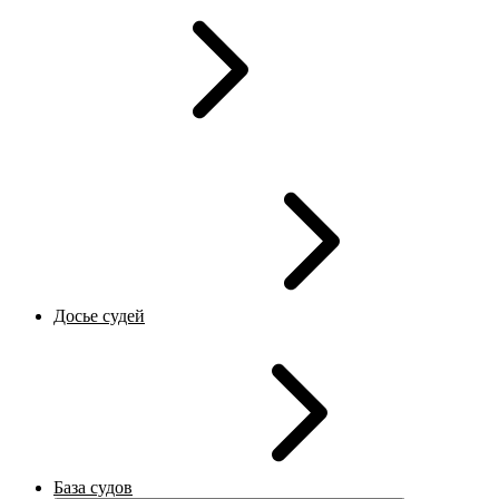
Досье судей
База судов