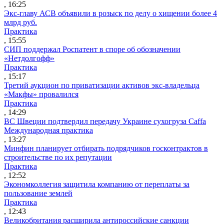
, 16:25
Экс-главу АСВ объявили в розыск по делу о хищении более 4
млрд руб.
Практика
, 15:55
СИП поддержал Роспатент в споре об обозначении
«Нетдолгофф»
Практика
, 15:17
Третий аукцион по приватизации активов экс-владельца
«Макфы» провалился
Практика
, 14:29
ВС Швеции подтвердил передачу Украине сухогруза Caffa
Международная практика
, 13:27
Минфин планирует отбирать подрядчиков госконтрактов в
строительстве по их репутации
Практика
, 12:52
Экономколлегия защитила компанию от переплаты за
пользование землей
Практика
, 12:43
Великобритания расширила антироссийские санкции