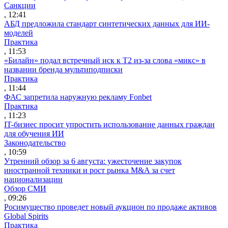
Санкции
, 12:41
АБД предложила стандарт синтетических данных для ИИ-
моделей
Практика
, 11:53
«Билайн» подал встречный иск к Т2 из-за слова «микс» в
названии бренда мультиподписки
Практика
, 11:44
ФАС запретила наружную рекламу Fonbet
Практика
, 11:23
IT-бизнес просит упростить использование данных граждан
для обучения ИИ
Законодательство
, 10:59
Утренний обзор за 6 августа: ужесточение закупок
иностранной техники и рост рынка M&A за счет
национализации
Обзор СМИ
, 09:26
Росимущество проведет новый аукцион по продаже активов
Global Spirits
Практика