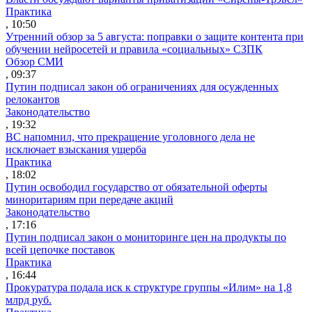
Практика
, 10:50
Утренний обзор за 5 августа: поправки о защите контента при
обучении нейросетей и правила «социальных» СЗПК
Обзор СМИ
, 09:37
Путин подписал закон об ограничениях для осужденных
релокантов
Законодательство
, 19:32
ВС напомнил, что прекращение уголовного дела не
исключает взыскания ущерба
Практика
, 18:02
Путин освободил государство от обязательной оферты
миноритариям при передаче акций
Законодательство
, 17:16
Путин подписал закон о мониторинге цен на продукты по
всей цепочке поставок
Практика
, 16:44
Прокуратура подала иск к структуре группы «Илим» на 1,8
млрд руб.