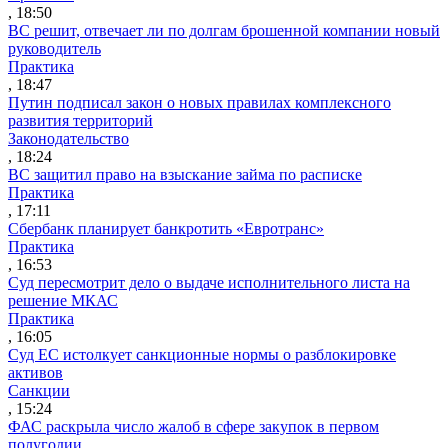
, 18:50
ВС решит, отвечает ли по долгам брошенной компании новый
руководитель
Практика
, 18:47
Путин подписал закон о новых правилах комплексного
развития территорий
Законодательство
, 18:24
ВС защитил право на взыскание займа по расписке
Практика
, 17:11
Сбербанк планирует банкротить «Евротранс»
Практика
, 16:53
Суд пересмотрит дело о выдаче исполнительного листа на
решение МКАС
Практика
, 16:05
Суд ЕС истолкует санкционные нормы о разблокировке
активов
Санкции
, 15:24
ФАС раскрыла число жалоб в сфере закупок в первом
полугодии