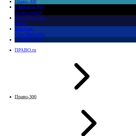
Право-300
Юррынок РФ:
35 лет спустя
Экологическое
право
Best Law
Firm Marketing
ПМЮФ 2026
ПРАВО.ru
Право-300