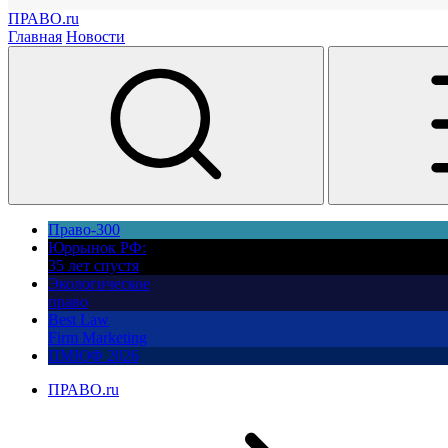
ПРАВО.ru
Главная
Новости
Право-300
Юррынок РФ:
35 лет спустя
Экологическое
право
Best Law
Firm Marketing
ПМЮФ 2026
ПРАВО.ru