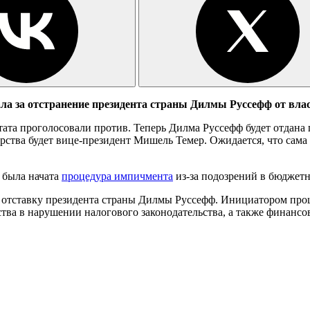
ла за отстранение президента страны Дилмы Руссефф от влас
утата проголосовали против. Теперь Дилма Руссефф будет отдана
арства будет вице-президент Мишель Темер. Ожидается, что сам
а была начата
процедура импичмента
из-за подозрений в бюджет
а отставку президента страны Дилмы Руссефф. Инициатором про
ства в нарушении налогового законодательства, а также финанс