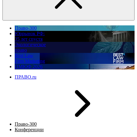
Право-300
Юррынок РФ:
35 лет спустя
Экологическое
право
Best Law
Firm Marketing
ПМЮФ 2026
ПРАВО.ru
Право-300
Конференции