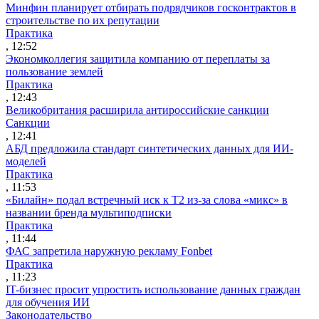
Минфин планирует отбирать подрядчиков госконтрактов в
строительстве по их репутации
Практика
, 12:52
Экономколлегия защитила компанию от переплаты за
пользование землей
Практика
, 12:43
Великобритания расширила антироссийские санкции
Санкции
, 12:41
АБД предложила стандарт синтетических данных для ИИ-
моделей
Практика
, 11:53
«Билайн» подал встречный иск к Т2 из-за слова «микс» в
названии бренда мультиподписки
Практика
, 11:44
ФАС запретила наружную рекламу Fonbet
Практика
, 11:23
IT-бизнес просит упростить использование данных граждан
для обучения ИИ
Законодательство