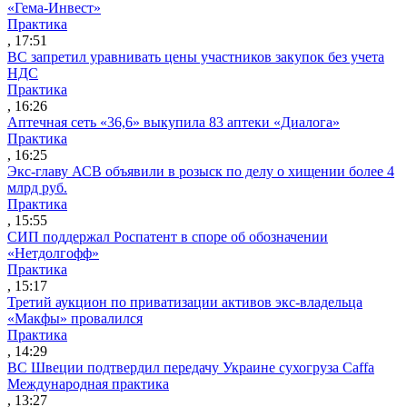
«Гема-Инвест»
Практика
, 17:51
ВС запретил уравнивать цены участников закупок без учета
НДС
Практика
, 16:26
Аптечная сеть «36,6» выкупила 83 аптеки «Диалога»
Практика
, 16:25
Экс-главу АСВ объявили в розыск по делу о хищении более 4
млрд руб.
Практика
, 15:55
СИП поддержал Роспатент в споре об обозначении
«Нетдолгофф»
Практика
, 15:17
Третий аукцион по приватизации активов экс-владельца
«Макфы» провалился
Практика
, 14:29
ВС Швеции подтвердил передачу Украине сухогруза Caffa
Международная практика
, 13:27