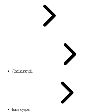
Досье судей
База судов