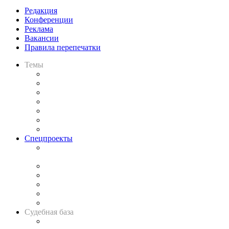
Редакция
Конференции
Реклама
Вакансии
Правила перепечатки
Темы
Практика
Законодательство
Процесс
Исследования
Рынок юридических услуг
Юридическое сообщество
Важнейшие правовые темы в прессе
Спецпроекты
Подкаст «В здравом уме
и твёрдой памяти»
Legal Design
Банкротная панорама
Советы для литигаторов
Сговоры на торгах
Авто
Судебная база
Картотека арбитражных дел