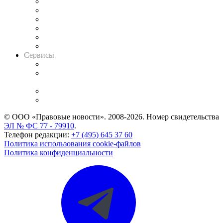
Решения арбитражных судов
Календарь рассмотрения арбитражных дел
Досье судей
Информация о судах
RSS лента новостей
Вакансии для юристов
Сервисы
Справочно-правовая система
Casebook: мониторинг дел
и компаний
Caselook: поиск и анализ практики
CASE.ONE: управление юридической службой
© ООО «Правовые новости». 2008-2026.
Номер свидетельства
ЭЛ № ФС 77 - 79910
.
Телефон редакции:
+7 (495) 645 37 60
Политика использования cookie-файлов
Политика конфиденциальности