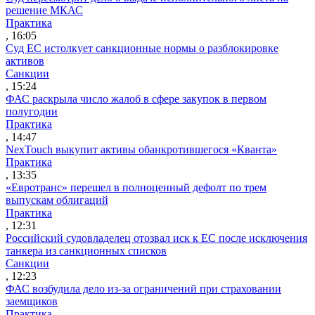
решение МКАС
Практика
, 16:05
Суд ЕС истолкует санкционные нормы о разблокировке
активов
Санкции
, 15:24
ФАС раскрыла число жалоб в сфере закупок в первом
полугодии
Практика
, 14:47
NexTouch выкупит активы обанкротившегося «Кванта»
Практика
, 13:35
«Евротранс» перешел в полноценный дефолт по трем
выпускам облигаций
Практика
, 12:31
Российский судовладелец отозвал иск к ЕС после исключения
танкера из санкционных списков
Санкции
, 12:23
ФАС возбудила дело из-за ограничений при страховании
заемщиков
Практика