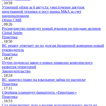
, 10:59
Утренний обзор за 6 августа: ужесточение закупок
иностранной техники и рост рынка M&A за счет
национализации
Обзор СМИ
, 09:26
Росимущество проведет новый аукцион по продаже активов
Global Spirits
Практика
, 18:50
ВС решит, отвечает ли по долгам брошенной компании новый
руководитель
Практика
, 18:47
Путин подписал закон о новых правилах комплексного
развития территорий
Законодательство
, 18:24
ВС защитил право на взыскание займа по расписке
Практика
, 17:11
Сбербанк планирует банкротить «Евротранс»
Практика
, 16:53
Суд пересмотрит дело о выдаче исполнительного листа на