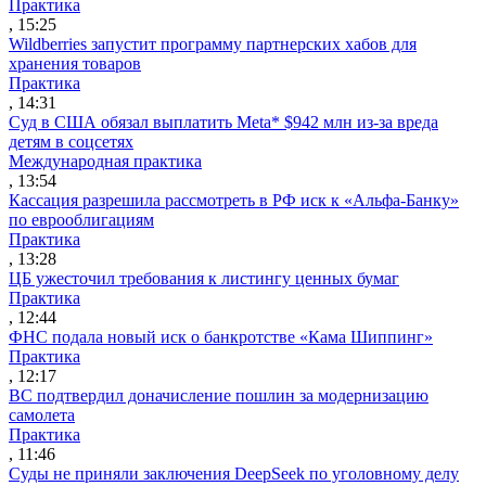
Практика
, 15:25
Wildberries запустит программу партнерских хабов для
хранения товаров
Практика
, 14:31
Суд в США обязал выплатить Meta* $942 млн из-за вреда
детям в соцсетях
Международная практика
, 13:54
Кассация разрешила рассмотреть в РФ иск к «Альфа-Банку»
по еврооблигациям
Практика
, 13:28
ЦБ ужесточил требования к листингу ценных бумаг
Практика
, 12:44
ФНС подала новый иск о банкротстве «Кама Шиппинг»
Практика
, 12:17
ВС подтвердил доначисление пошлин за модернизацию
самолета
Практика
, 11:46
Суды не приняли заключения DeepSeek по уголовному делу