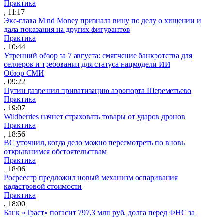
Практика
, 11:17
Экс-глава Mind Money признала вину по делу о хищении и
дала показания на других фигурантов
Практика
, 10:44
Утренний обзор за 7 августа: смягчение банкротства для
селлеров и требования для статуса нацмодели ИИ
Обзор СМИ
, 09:22
Путин разрешил приватизацию аэропорта Шереметьево
Практика
, 19:07
Wildberries начнет страховать товары от ударов дронов
Практика
, 18:56
ВС уточнил, когда дело можно пересмотреть по вновь
открывшимся обстоятельствам
Практика
, 18:06
Росреестр предложил новый механизм оспаривания
кадастровой стоимости
Практика
, 18:00
Банк «Траст» погасит 797,3 млн руб. долга перед ФНС за