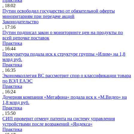
Практика
, 18:02
Путин освободил государство от обязательной оферты
миноритариям при передаче акций
Законодательство
, 17:16
Путин подписал закон о мониторинге цен на продукты по
всей цепочке поставок
Практика
, 16:44
Прокуратура подала иск к структуре группы «Илим» на 1,8
млрд руб.
Практика
, 16:35
Экономколлегия ВС рассмотрит спор о классификации товара
по ВЭД ЕАЭС
Практика
, 16:24
Дочерняя компания «Мегафона» подала иск к «М.Видео» на
1,8 млрд руб.
Практика
, 15:50
СИП проверит отмену патента на систему управления
устройствами после возражений «Яндекса»
Практика