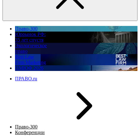
Право-300
Юррынок РФ:
35 лет спустя
Экологическое
право
Best Law
Firm Marketing
ПМЮФ 2026
ПРАВО.ru
Право-300
Конференции