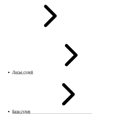
Досье судей
База судов