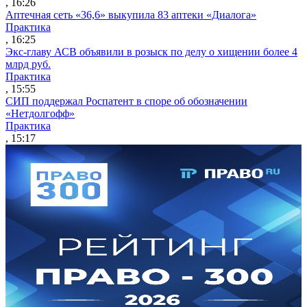
, 16:26
Аптечная сеть «36,6» выкупила 83 аптеки «Диалога»
Практика
, 16:25
Экс-главу АСВ объявили в розыск по делу о хищении более 4
млрд руб.
Практика
, 15:55
СИП поддержал Роспатент в споре об обозначении
«Нетдолгофф»
Практика
, 15:17