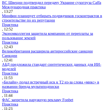
ВС Швеции подтвердил передачу Украине сухогруза Caffa
Международная практика
, 13:27
Минфин планирует отбирать подрядчиков госконтрактов в
строительстве по их репутации
Практика
, 12:52
Экономколлегия защитила компанию от переплаты за
пользование землей
Практика
, 12:43
Великобритания расширила антироссийские санкции
Санкции
, 12:41
АБД предложила стандарт синтетических данных для ИИ-
моделей
Практика
, 11:53
«Билайн» подал встречный иск к Т2 из-за слова «микс» в
названии бренда мультиподписки
Практика
, 11:44
ФАС запретила наружную рекламу Fonbet
Практика
, 11:23