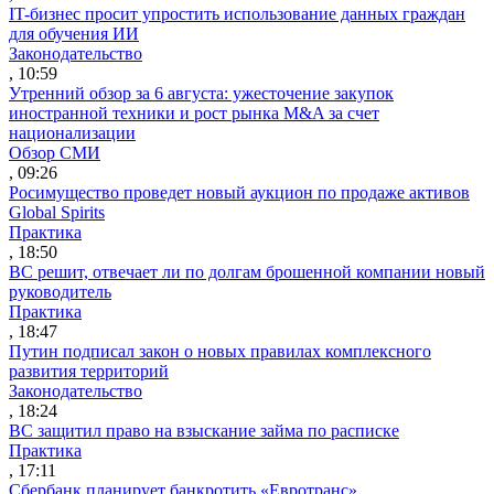
IT-бизнес просит упростить использование данных граждан
для обучения ИИ
Законодательство
, 10:59
Утренний обзор за 6 августа: ужесточение закупок
иностранной техники и рост рынка M&A за счет
национализации
Обзор СМИ
, 09:26
Росимущество проведет новый аукцион по продаже активов
Global Spirits
Практика
, 18:50
ВС решит, отвечает ли по долгам брошенной компании новый
руководитель
Практика
, 18:47
Путин подписал закон о новых правилах комплексного
развития территорий
Законодательство
, 18:24
ВС защитил право на взыскание займа по расписке
Практика
, 17:11
Сбербанк планирует банкротить «Евротранс»