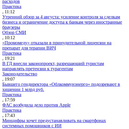
расходов
Практика
, 11:12
Утренний обзор за 4 августа: усиление контроля за сделкам
бизнеса и ограничение доступа к банкам через иностранные
браузеры
Обзор СМИ
, 10:12
«Промомеду» отказали в принудительной лицензии на
препарат для терапии ВИЧ
Практика
, 19:21
В ГД внесли законопроект, разрешающий туристам
направлять претензии к турагентам
Законодательство
, 19:07
Бывшего гендиректора «Облкоммунэнерго» подозревают в
хищении 1 млрд руб.
Практика
, 17:59
ФАС возбудила дело против Apple
Практика
, 17:43
Минцифры хочет предустанавливать на смартфонах
системных помощников с ИИ