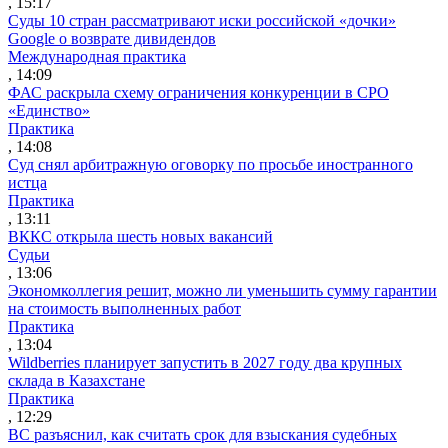
, 15:17
Суды 10 стран рассматривают иски российской «дочки»
Google о возврате дивидендов
Международная практика
, 14:09
ФАС раскрыла схему ограничения конкуренции в СРО
«Единство»
Практика
, 14:08
Суд снял арбитражную оговорку по просьбе иностранного
истца
Практика
, 13:11
ВККС открыла шесть новых вакансий
Судьи
, 13:06
Экономколлегия решит, можно ли уменьшить сумму гарантии
на стоимость выполненных работ
Практика
, 13:04
Wildberries планирует запустить в 2027 году два крупных
склада в Казахстане
Практика
, 12:29
ВС разъяснил, как считать срок для взыскания судебных