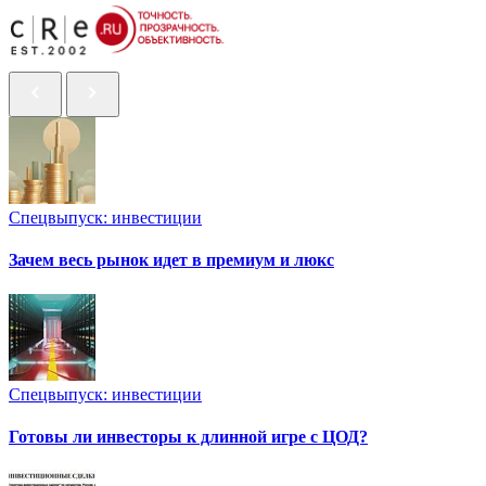
Спецвыпуск: инвестиции
Зачем весь рынок идет в премиум и люкс
Спецвыпуск: инвестиции
Готовы ли инвесторы к длинной игре с ЦОД?