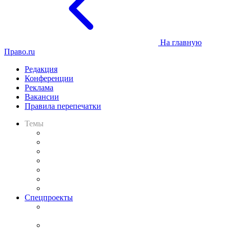
На главную
Право.ru
Редакция
Конференции
Реклама
Вакансии
Правила перепечатки
Темы
Практика
Законодательство
Процесс
Исследования
Рынок юридических услуг
Юридическое сообщество
Важнейшие правовые темы в прессе
Спецпроекты
Подкаст «В здравом уме
и твёрдой памяти»
Legal Design