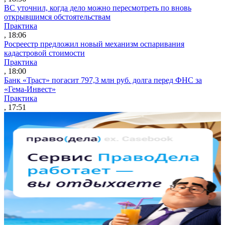
ВС уточнил, когда дело можно пересмотреть по вновь
открывшимся обстоятельствам
Практика
, 18:06
Росреестр предложил новый механизм оспаривания
кадастровой стоимости
Практика
, 18:00
Банк «Траст» погасит 797,3 млн руб. долга перед ФНС за
«Гема-Инвест»
Практика
, 17:51