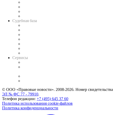
Банкротная панорама
Советы для литигаторов
Сговоры на торгах
Авто
Судебная база
Картотека арбитражных дел
Решения арбитражных судов
Календарь рассмотрения арбитражных дел
Досье судей
Информация о судах
RSS лента новостей
Вакансии для юристов
Сервисы
Справочно-правовая система
Casebook: мониторинг дел
и компаний
Caselook: поиск и анализ практики
CASE.ONE: управление юридической службой
© ООО «Правовые новости». 2008-2026.
Номер свидетельства
ЭЛ № ФС 77 - 79910
.
Телефон редакции:
+7 (495) 645 37 60
Политика использования cookie-файлов
Политика конфиденциальности