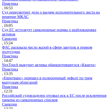
Практика
, 16:53
Суд пересмотрит дело о выдаче исполнительного листа на
решение МКАС
Практика
, 16:05
Суд ЕС истолкует санкционные нормы о разблокировке
активов
Санкции
, 15:24
ФАС раскрыла число жалоб в сфере закупок в первом
полугодии
Практика
, 14:47
NexTouch выкупит активы обанкротившегося «Кванта»
Практика
, 13:35
«Евротранс» перешел в полноценный дефолт по трем
выпускам облигаций
Практика
, 12:31
Российский судовладелец отозвал иск к ЕС после исключения
танкера из санкционных списков
Санкции
, 12:23