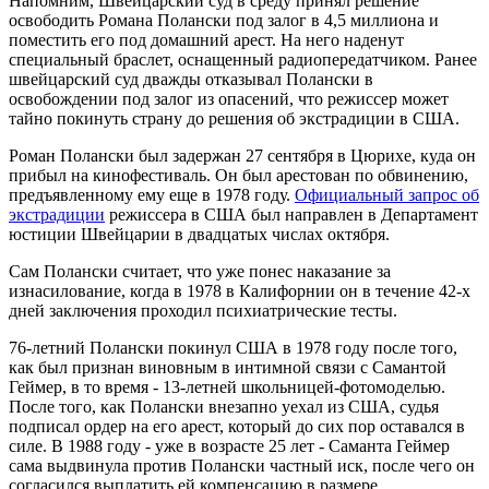
Напомним, Швейцарский суд в среду принял решение
освободить Романа Полански под залог в 4,5 миллиона и
поместить его под домашний арест. На него наденут
специальный браслет, оснащенный радиопередатчиком. Ранее
швейцарский суд дважды отказывал Полански в
освобождении под залог из опасений, что режиссер может
тайно покинуть страну до решения об экстрадиции в США.
Роман Полански был задержан 27 сентября в Цюрихе, куда он
прибыл на кинофестиваль. Он был арестован по обвинению,
предъявленному ему еще в 1978 году.
Официальный запрос об
экстрадиции
режиссера в США был направлен в Департамент
юстиции Швейцарии в двадцатых числах октября.
Сам Полански считает, что уже понес наказание за
изнасилование, когда в 1978 в Калифорнии он в течение 42-х
дней заключения проходил психиатрические тесты.
76-летний Полански покинул США в 1978 году после того,
как был признан виновным в интимной связи с Самантой
Геймер, в то время - 13-летней школьницей-фотомоделью.
После того, как Полански внезапно уехал из США, судья
подписал ордер на его арест, который до сих пор оставался в
силе. В 1988 году - уже в возрасте 25 лет - Саманта Геймер
сама выдвинула против Полански частный иск, после чего он
согласился выплатить ей компенсацию в размере