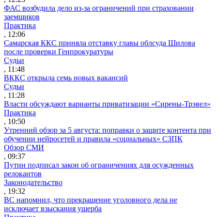
ФАС возбудила дело из-за ограничений при страховании
заемщиков
Практика
, 12:06
Самарская ККС приняла отставку главы облсуда Шилова
после проверки Генпрокуратуры
Судьи
, 11:48
ВККС открыла семь новых вакансий
Судьи
, 11:28
Власти обсуждают варианты приватизации «Сирены-Трэвел»
Практика
, 10:50
Утренний обзор за 5 августа: поправки о защите контента при
обучении нейросетей и правила «социальных» СЗПК
Обзор СМИ
, 09:37
Путин подписал закон об ограничениях для осужденных
релокантов
Законодательство
, 19:32
ВС напомнил, что прекращение уголовного дела не
исключает взыскания ущерба