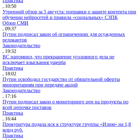
Практика
, 10:50
Утренний обзор за 5 августа: поправки о защите контента при
обучении нейросетей и правила «социальных» СЗПК
Обзор СМИ
, 09:37
Путин подписал закон об ограничениях для осужденных
релокантов
Законодательство
, 19:32
ВС напомнил, что прекращение уголовного дела не
исключает взыскания ущерба
Практика
, 18:02
Путин освободил государство от обязательной оферты
миноритариям при передаче акций
Законодательство
, 17:16
Путин подписал закон о мониторинге цен на продукты по
всей цепочке поставок
Практика
, 16:44
Прокуратура подала иск к структуре группы «Илим» на 1,8
млрд руб.
Практика