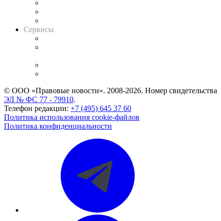
Информация о судах
RSS лента новостей
Вакансии для юристов
Сервисы
Справочно-правовая система
Casebook: мониторинг дел
и компаний
Caselook: поиск и анализ практики
CASE.ONE: управление юридической службой
© ООО «Правовые новости». 2008-2026.
Номер свидетельства
ЭЛ № ФС 77 - 79910
.
Телефон редакции:
+7 (495) 645 37 60
Политика использования cookie-файлов
Политика конфиденциальности