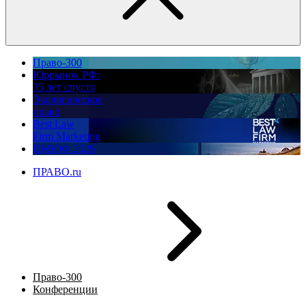
Право-300
Юррынок РФ:
35 лет спустя
Экологическое
право
Best Law
Firm Marketing
ПМЮФ 2026
ПРАВО.ru
Право-300
Конференции