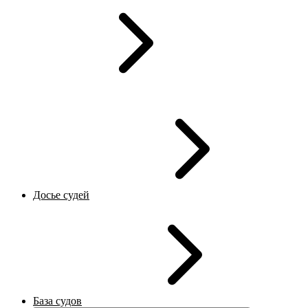
Досье судей
База судов