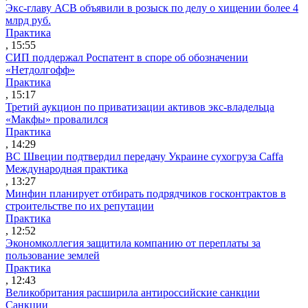
Экс-главу АСВ объявили в розыск по делу о хищении более 4
млрд руб.
Практика
, 15:55
СИП поддержал Роспатент в споре об обозначении
«Нетдолгофф»
Практика
, 15:17
Третий аукцион по приватизации активов экс-владельца
«Макфы» провалился
Практика
, 14:29
ВС Швеции подтвердил передачу Украине сухогруза Caffa
Международная практика
, 13:27
Минфин планирует отбирать подрядчиков госконтрактов в
строительстве по их репутации
Практика
, 12:52
Экономколлегия защитила компанию от переплаты за
пользование землей
Практика
, 12:43
Великобритания расширила антироссийские санкции
Санкции