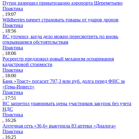
Путин разрешил приватизацию аэропорта Шереметьево
Практика
, 19:07
Wildberries начнет страховать товары от ударов дронов
Практика
, 18:56
ВС уточнил, когда дело можно пересмотреть по вновь
открывшимся обстоятельствам
Практика
, 18:06
Росреестр предложил новый механизм оспаривания
кадастровой стоимости
Практика
, 18:00
Банк «Траст» погасит 797,3 млн руб. долга перед ФНС за
«Гема-Инвест»
Практика
, 17:51
ВС запретил уравнивать цены участников закупок без учета
НДС
Практика
, 16:26
Аптечная сеть «36,6» выкупила 83 аптеки «Диалога»
Практика
, 16:25