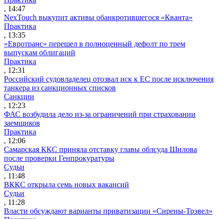
, 14:47
NexTouch выкупит активы обанкротившегося «Кванта»
Практика
, 13:35
«Евротранс» перешел в полноценный дефолт по трем
выпускам облигаций
Практика
, 12:31
Российский судовладелец отозвал иск к ЕС после исключения
танкера из санкционных списков
Санкции
, 12:23
ФАС возбудила дело из-за ограничений при страховании
заемщиков
Практика
, 12:06
Самарская ККС приняла отставку главы облсуда Шилова
после проверки Генпрокуратуры
Судьи
, 11:48
ВККС открыла семь новых вакансий
Судьи
, 11:28
Власти обсуждают варианты приватизации «Сирены-Трэвел»