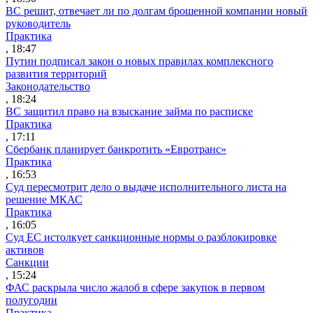
ВС решит, отвечает ли по долгам брошенной компании новый
руководитель
Практика
, 18:47
Путин подписал закон о новых правилах комплексного
развития территорий
Законодательство
, 18:24
ВС защитил право на взыскание займа по расписке
Практика
, 17:11
Сбербанк планирует банкротить «Евротранс»
Практика
, 16:53
Суд пересмотрит дело о выдаче исполнительного листа на
решение МКАС
Практика
, 16:05
Суд ЕС истолкует санкционные нормы о разблокировке
активов
Санкции
, 15:24
ФАС раскрыла число жалоб в сфере закупок в первом
полугодии
Практика