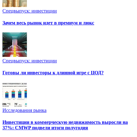
Спецвыпуск: инвестиции
Зачем весь рынок идет в премиум и люкс
Спецвыпуск: инвестиции
Готовы ли инвесторы к длинной игре с ЦОД?
Исследования рынка
Инвестиции в коммерческую недвижимость выросли на
37%: CMWP подвели итоги полугодия