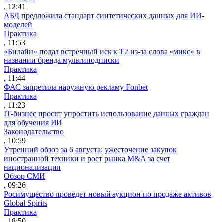
, 12:41
АБД предложила стандарт синтетических данных для ИИ-
моделей
Практика
, 11:53
«Билайн» подал встречный иск к Т2 из-за слова «микс» в
названии бренда мультиподписки
Практика
, 11:44
ФАС запретила наружную рекламу Fonbet
Практика
, 11:23
IT-бизнес просит упростить использование данных граждан
для обучения ИИ
Законодательство
, 10:59
Утренний обзор за 6 августа: ужесточение закупок
иностранной техники и рост рынка M&A за счет
национализации
Обзор СМИ
, 09:26
Росимущество проведет новый аукцион по продаже активов
Global Spirits
Практика
, 18:50