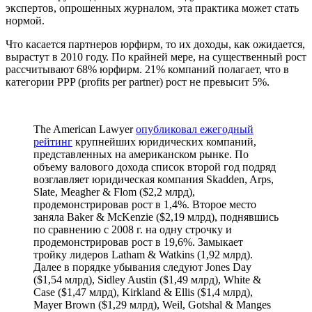
экспертов, опрошенных журналом, эта практика может стать
нормой.
Что касается партнеров юрфирм, то их доходы, как ожидается,
вырастут в 2010 году. По крайней мере, на существенный рост
рассчитывают 68% юрфирм. 21% компаний полагает, что в
категории PPP (profits per partner) рост не превысит 5%.
The American Lawyer
опубликовал ежегодный
рейтинг
крупнейших юридических компаний,
представленных на американском рынке. По
объему валового дохода список второй год подряд
возглавляет юридическая компания Skadden, Arps,
Slate, Meagher & Flom ($2,2 млрд),
продемонстрировав рост в 1,4%. Второе место
заняла Baker & McKenzie ($2,19 млрд), поднявшись
по сравнению с 2008 г. на одну строчку и
продемонстрировав рост в 19,6%. Замыкает
тройку лидеров Latham & Watkins (1,92 млрд).
Далее в порядке убывания следуют Jones Day
($1,54 млрд), Sidley Austin ($1,49 млрд), White &
Case ($1,47 млрд), Kirkland & Ellis ($1,4 млрд),
Mayer Brown ($1,29 млрд), Weil, Gotshal & Manges