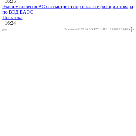
, 16:35
Экономколлегия ВС рассмотрит спор о классификации товара
по ВЭД ЕАЭС
Практика
, 16:24
Реклама
АО"ПРАВО.РУ" ИНН: 7708095468