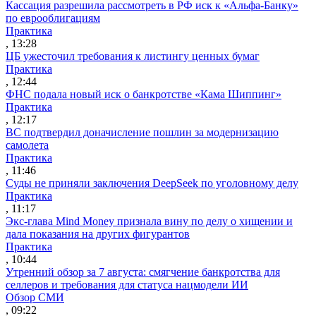
Кассация разрешила рассмотреть в РФ иск к «Альфа-Банку»
по еврооблигациям
Практика
, 13:28
ЦБ ужесточил требования к листингу ценных бумаг
Практика
, 12:44
ФНС подала новый иск о банкротстве «Кама Шиппинг»
Практика
, 12:17
ВС подтвердил доначисление пошлин за модернизацию
самолета
Практика
, 11:46
Суды не приняли заключения DeepSeek по уголовному делу
Практика
, 11:17
Экс-глава Mind Money признала вину по делу о хищении и
дала показания на других фигурантов
Практика
, 10:44
Утренний обзор за 7 августа: смягчение банкротства для
селлеров и требования для статуса нацмодели ИИ
Обзор СМИ
, 09:22