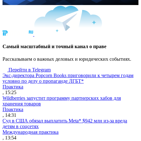
Cамый масштабный и точный канал о праве
Рассказываем о важных деловых и юридических событиях.
Перейти в Telegram
Экс-директора Popcorn Books приговорили к четырем годам
условно по делу о пропаганде ЛГБТ*
Практика
, 15:25
Wildberries запустит программу партнерских хабов для
хранения товаров
Практика
, 14:31
Суд в США обязал выплатить Meta* $942 млн из-за вреда
детям в соцсетях
Международная практика
, 13:54