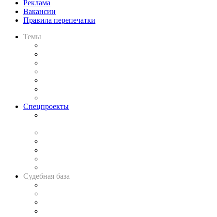
Реклама
Вакансии
Правила перепечатки
Темы
Практика
Законодательство
Процесс
Исследования
Рынок юридических услуг
Юридическое сообщество
Важнейшие правовые темы в прессе
Спецпроекты
Подкаст «В здравом уме
и твёрдой памяти»
Legal Design
Банкротная панорама
Советы для литигаторов
Сговоры на торгах
Авто
Судебная база
Картотека арбитражных дел
Решения арбитражных судов
Календарь рассмотрения арбитражных дел
Досье судей